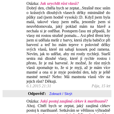
Otázka:
Jak urychlit růst vlasů?
Dobrý den, chtěla bych se zeptat...Strašně moc sním
o krásných dlouhých vlasech délky minimálně do
půlky zad (jsem hodně vysoká) :D. Když jsem byla
malá, takové vlasy jsem měla, jenomže jsem si
neuvědomovala, jaký poklad mám na hlavě a
nechala si je ostříhat. Postupem času mi připadá, že
vlasy mi rostou strašně pomalu... Asi před třemi lety
jsem si udělala melír z barvy, která zbyla babičce při
barvení a teď ho mám teprve v polovině délky
svých vlasů, které mi sahají kousek pod ramena.
Nevím, jak to udělat, aby mi rostly rychleji. Starší
sestra má dlouhé vlasy, které jí rychle rostou i
přesto, že je má barvené. Je možné, že růst mých
vlasů zpomaluje to, že si je myji, až je mám více
mastné a ona si je myje poslední den, kdy je ještě
mastné nemá? Nebo: Má mastnota vlasů vliv na
jejich růst? Děkuji.
6.1.2015 21:31
Pája, 15 let
Odpověď:
Otázka:
Jaký postoj zaujímá církev k marihuaně?
Ahoj. Chtěl bych se zeptat, jaký zaujímá církev
postoj k marihuaně. Setkávám se většinou výhradně