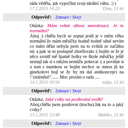
ráda věděla, jak vypočítat svoji ideální váhu. :) )
17.1.2015 14:25
Týna, 13 let
Odpověď:
Otázka:
Mám velmi silnou menstruaci. Je to
normální?
Ahoj :) chtěla bych se zeptat jestli je v mém věku
normální že mám měsíčky hodně hodně silné nevím
co mám dělat nebyla jsem na to zviklá ze začátku
nic a pak se to postupně zhoršovalo :( bojím se že je
něco uvnitř mě špatně holky ve škole měsíčky ještě
nemají tak si s nikým nemůžu pokecat :( a povídat si
o tom s mamkou se bojím nechce se mnou jít ke
ginekolovi bojí se že by mi dal antikoncepci na
\"zmírnění\"...... Moc prosím o radu ....
14.1.2015 19:56
mája, 13 let
Odpověď:
Otázka:
Jaké cviky na posilování zvolit?
Ahoj,chtěla jsem posilovat (trochu).Jak na to a jaký
cviky?
13.1.2015 13:48
Makiko, 15 let
Odpověď: