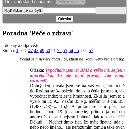
Dotaz odeslat do poradny:
Napiš číslem
pět set čtyři
:
Poradna 'Péče o zdraví'
- dotazy a odpovědi
Strana:
1
<<
47
48
49
50
51
52
53
54
55
>>
57
Pokud se ti některý dotaz líbí, klikni na ikonu vlevo vedle otázky.
Otázka:
Vypočítala jsem si BMI a vyšlo mi, že jsem
anorektička. To ale není pravda. Jak tomu
rozumět?
Dobrý den, dívala jsem se na váš web, konkrétně
do Rodina str.3-poslední dotaz, a četla jsem tam, jak
vypočítat index tělesné hmotnosti. Zkusila jsem to a
vyšlo mi 15,9... Vážím 35 kg, měřím 148 cm. 35:
(1.48x1.48)=... 15,9 A přitom se tam píše, že
hodnota pod 19 je anorexie, přitom já nejsem
anorexička a ani nejsem hubená. Jak to teda je???
Děkuji. ( Nechci tímto říct, že máte špatné údaje,
nebo něco jiného... ale nerozumím tomu a také bych