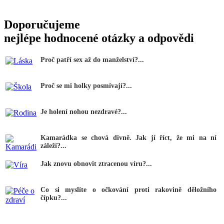
Doporučujeme
nejlépe hodnocené otázky a odpovědi
Proč patří sex až do manželství?...
Proč se mi holky posmívají?...
Je holení nohou nezdravé?...
Kamarádka se chová divně. Jak jí říct, že mi na ní
záleží?...
Jak znovu obnovit ztracenou víru?...
Co si myslíte o očkování proti rakovině děložního
čípku?...