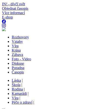
IN! - dívčí svět
Objednat časopis
Více informací
E-shop
Rozhovory
Vztahy
Víra
Krása
Zábava
Foto - Video
Diskuse
Poradna
Časopis
Láska
|
Škola
|
Rodina
|
Kamarádi
|
Víra
|
Péče o zdraví
|