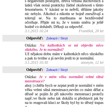
s negativním postojem, drtivá většina duchovních a
laiků však nemá prakticky žádné zkušenosti s tímto
fenoménem. V kázání se to neřeší, děláme jakoby
nic nebylo. Alkohol a nikotin se hojně zneužívají a
tolerují se. Na to marihuana se bezdůvodně
očerňuje. Přijde mi to, že v tomto směru je ještě
hodně co dohánět. Děkuji za odpověď.
3.1.2015 16:24
František, 20 let
Odpověď:
Otázka:
Na kalhotkách se mi objevilo něco
slizkého. Je to normální?
Už nějakou dobu mám v kalhotkách něco slizského
a pak to tvrdne a já nevím jestli to je normální.
3.1.2015 10:30
anonym, 12 let
Odpověď:
Otázka:
Je v mém věku normální velmi silná
menstruace?
ahoj :) chtěla bych se zeptat jestli je normální v mém
věku velmi silná menstruace,nevím co mám dělat a
děsně se pojím že při takovéto menstruaci proteču
např.:ve škole nebo tak dokážu si představit jak by
na to reagovali kluci ze školy byl by to děsný trapas
:(