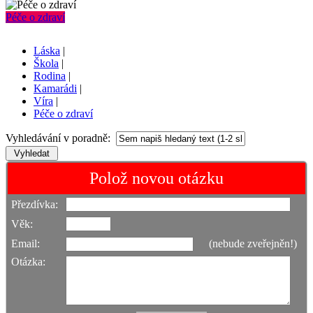
Péče o zdraví
Láska
|
Škola
|
Rodina
|
Kamarádi
|
Víra
|
Péče o zdraví
Vyhledávání v poradně:
Polož novou otázku
Přezdívka:
Věk:
Email:
(nebude zveřejněn!)
Otázka: