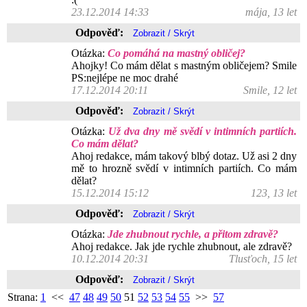
23.12.2014 14:33
mája, 13 let
Odpověď:
Otázka:
Co pomáhá na mastný obličej?
Ahojky! Co mám dělat s mastným obličejem? Smile
PS:nejlépe ne moc drahé
17.12.2014 20:11
Smile, 12 let
Odpověď:
Otázka:
Už dva dny mě svědí v intimních partiích.
Co mám dělat?
Ahoj redakce, mám takový blbý dotaz. Už asi 2 dny
mě to hrozně svědí v intimních partiích. Co mám
dělat?
15.12.2014 15:12
123, 13 let
Odpověď:
Otázka:
Jde zhubnout rychle, a přitom zdravě?
Ahoj redakce. Jak jde rychle zhubnout, ale zdravě?
10.12.2014 20:31
Tlusťoch, 15 let
Odpověď:
Strana:
1
<<
47
48
49
50
51
52
53
54
55
>>
57