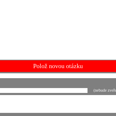
Polož novou otázku
(nebude zveře