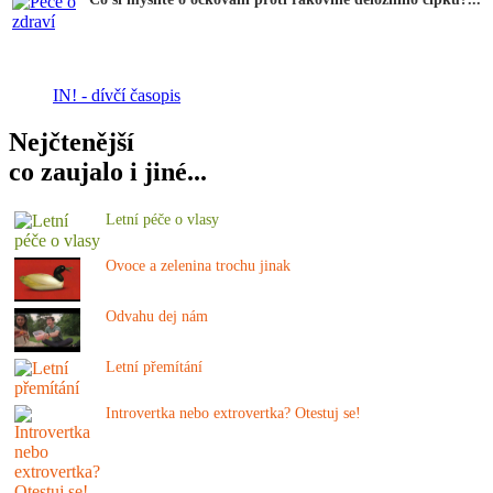
IN! - dívčí časopis
Nejčtenější
co zaujalo i jiné...
Letní péče o vlasy
Ovoce a zelenina trochu jinak
Odvahu dej nám
Letní přemítání
Introvertka nebo extrovertka? Otestuj se!