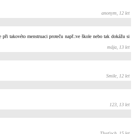
anonym, 12 let
e při takovéto menstruaci proteču např.:ve škole nebo tak dokážu si
mája, 13 let
Smile, 12 let
123, 13 let
Tlusťoch, 15 let