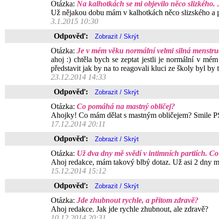
Otázka:
Na kalhotkách se mi objevilo něco slizkého. 
Už nějakou dobu mám v kalhotkách něco slizského a pak
3.1.2015 10:30
Odpověď:
Otázka:
Je v mém věku normální velmi silná menstr
ahoj :) chtěla bych se zeptat jestli je normální v m
představit jak by na to reagovali kluci ze školy byl by 
23.12.2014 14:33
Odpověď:
Otázka:
Co pomáhá na mastný obličej?
Ahojky! Co mám dělat s mastným obličejem? Smile PS
17.12.2014 20:11
Odpověď:
Otázka:
Už dva dny mě svědí v intimních partiích. C
Ahoj redakce, mám takový blbý dotaz. Už asi 2 dny mě
15.12.2014 15:12
Odpověď:
Otázka:
Jde zhubnout rychle, a přitom zdravě?
Ahoj redakce. Jak jde rychle zhubnout, ale zdravě?
10.12.2014 20:31