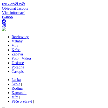
IN! - dívčí svět
Objednat časopis
Více informací
E-shop
Rozhovory
Vztahy
Víra
Krása
Zábava
Foto - Video
Diskuse
Poradna
Časopis
Láska
|
Škola
|
Rodina
|
Kamarádi
|
Víra
|
Péče o zdraví
|