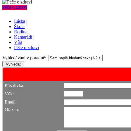
Péče o zdraví
Láska
|
Škola
|
Rodina
|
Kamarádi
|
Víra
|
Péče o zdraví
Vyhledávání v poradně:
Přezdívka:
Věk:
Email:
Otázka: