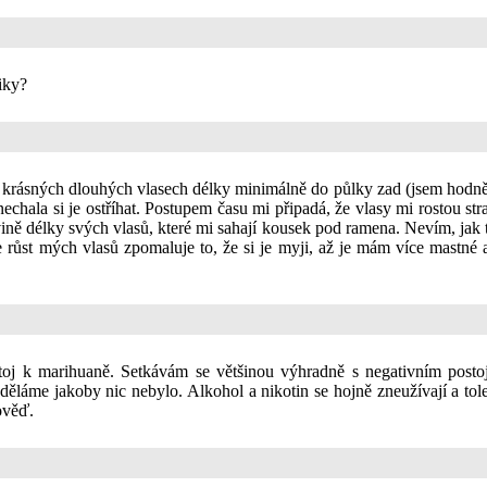
iky?
 o krásných dlouhých vlasech délky minimálně do půlky zad (jsem hodn
ala si je ostříhat. Postupem času mi připadá, že vlasy mi rostou straš
ě délky svých vlasů, které mi sahají kousek pod ramena. Nevím, jak to u
že růst mých vlasů zpomaluje to, že si je myji, až je mám více mastn
stoj k marihuaně. Setkávám se většinou výhradně s negativním posto
děláme jakoby nic nebylo. Alkohol a nikotin se hojně zneužívají a tol
ověď.