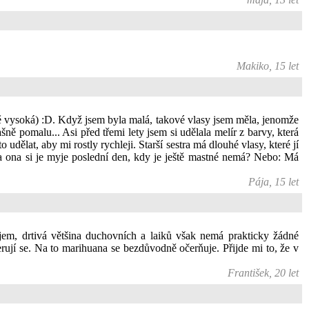
Makiko, 15 let
ě vysoká) :D. Když jsem byla malá, takové vlasy jsem měla, jenomže
ně pomalu... Asi před třemi lety jsem si udělala melír z barvy, která
dělat, aby mi rostly rychleji. Starší sestra má dlouhé vlasy, které jí
é a ona si je myje poslední den, kdy je ještě mastné nemá? Nebo: Má
Pája, 15 let
jem, drtivá většina duchovních a laiků však nemá prakticky žádné
erují se. Na to marihuana se bezdůvodně očerňuje. Přijde mi to, že v
František, 20 let