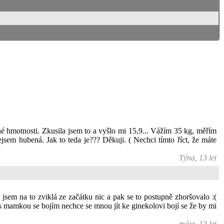
sné hmotnosti. Zkusila jsem to a vyšlo mi 15,9... Vážím 35 kg, měřím
jsem hubená. Jak to teda je??? Děkuji. ( Nechci tímto říct, že máte
Týna, 13 let
sem na to zviklá ze začátku nic a pak se to postupně zhoršovalo :(
 s mamkou se bojím nechce se mnou jít ke ginekolovi bojí se že by mi
mája, 13 let