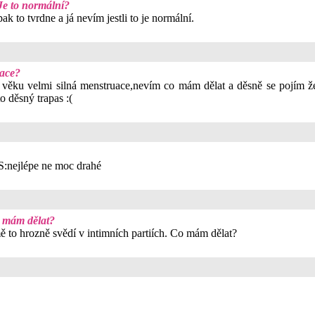
Je to normální?
 to tvrdne a já nevím jestli to je normální.
uace?
ém věku velmi silná menstruace,nevím co mám dělat a děsně se pojím ž
to děsný trapas :(
:nejlépe ne moc drahé
o mám dělat?
 to hrozně svědí v intimních partiích. Co mám dělat?