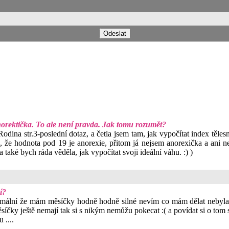
anorektička. To ale není pravda. Jak tomu rozumět?
dina str.3-poslední dotaz, a četla jsem tam, jak vypočítat index těle
, že hodnota pod 19 je anorexie, přitom já nejsem anorexička a ani ne
také bych ráda věděla, jak vypočítat svoji ideální váhu. :) )
í?
ormální že mám měsíčky hodně hodně silné nevím co mám dělat nebyla j
ěsíčky ještě nemají tak si s nikým nemůžu pokecat :( a povídat si o tom
 ....