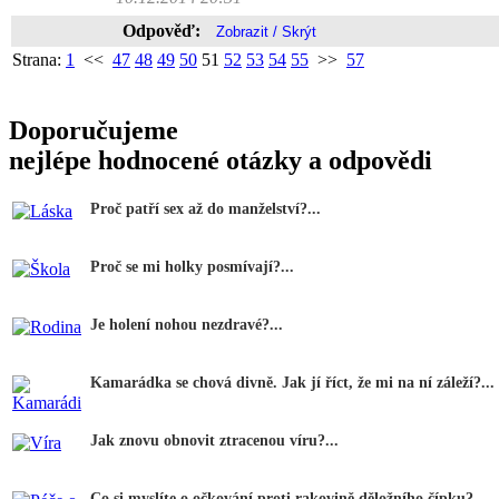
Odpověď:
Strana:
1
<<
47
48
49
50
51
52
53
54
55
>>
57
Doporučujeme
nejlépe hodnocené otázky a odpovědi
Proč patří sex až do manželství?...
Proč se mi holky posmívají?...
Je holení nohou nezdravé?...
Kamarádka se chová divně. Jak jí říct, že mi na ní záleží?...
Jak znovu obnovit ztracenou víru?...
Co si myslíte o očkování proti rakovině děložního čípku?...