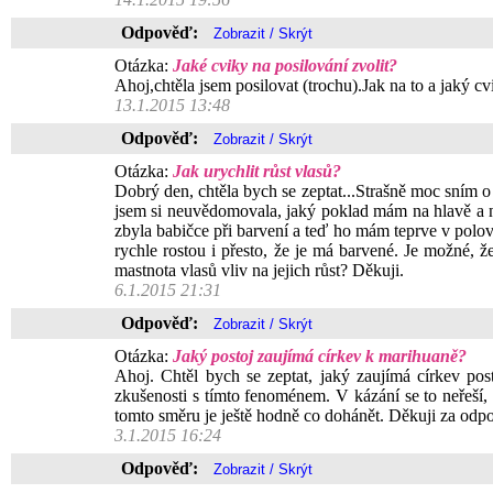
Odpověď:
Otázka:
Jaké cviky na posilování zvolit?
Ahoj,chtěla jsem posilovat (trochu).Jak na to a jaký cv
13.1.2015 13:48
Odpověď:
Otázka:
Jak urychlit růst vlasů?
Dobrý den, chtěla bych se zeptat...Strašně moc sním
jsem si neuvědomovala, jaký poklad mám na hlavě a nech
zbyla babičce při barvení a teď ho mám teprve v polovin
rychle rostou i přesto, že je má barvené. Je možné, 
mastnota vlasů vliv na jejich růst? Děkuji.
6.1.2015 21:31
Odpověď:
Otázka:
Jaký postoj zaujímá církev k marihuaně?
Ahoj. Chtěl bych se zeptat, jaký zaujímá církev po
zkušenosti s tímto fenoménem. V kázání se to neřeší, 
tomto směru je ještě hodně co dohánět. Děkuji za odp
3.1.2015 16:24
Odpověď: