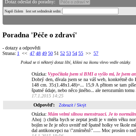
Dotaz odeslat do poradny:
Napiš číslem
šest set sedmdesát sedm
:
Poradna 'Péče o zdraví'
- dotazy a odpovědi
Strana:
1
<<
47
48
49
50
51
52
53
54
55
>>
57
Pokud se ti některý dotaz líbí, klikni na ikonu vlevo vedle otázky.
Otázka:
Vypočítala jsem si BMI a vyšlo mi, že jsem 
Dobrý den, dívala jsem se na váš web, konkrétně do Ro
148 cm. 35:(1.48x1.48)=... 15,9 A přitom se tam píše
špatné údaje, nebo něco jiného... ale nerozumím tomu a 
17.1.2015 14:25
Odpověď:
Otázka:
Mám velmi silnou menstruaci. Je to normáln
Ahoj :) chtěla bych se zeptat jestli je v mém věku n
bojím se že je něco uvnitř mě špatně holky ve škole m
dal antikoncepci na \"zmírnění\"...... Moc prosím o radu
14.1.2015 19:56