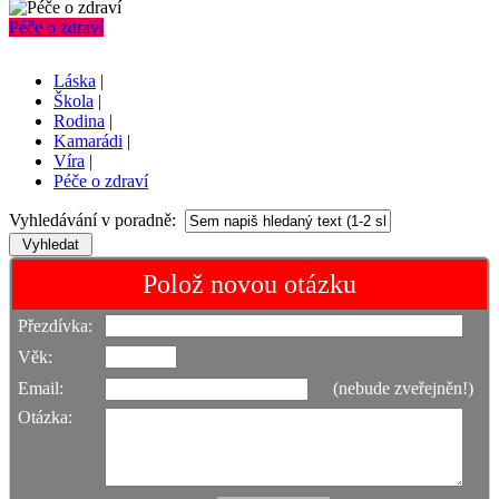
Péče o zdraví
Láska
|
Škola
|
Rodina
|
Kamarádi
|
Víra
|
Péče o zdraví
Vyhledávání v poradně:
Polož novou otázku
Přezdívka:
Věk:
Email:
(nebude zveřejněn!)
Otázka: