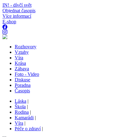
IN! - dívčí svět
Objednat časopis
Více informací
E-shop
Rozhovory
Vztahy
Víra
Krása
Zábava
Foto - Video
Diskuse
Poradna
Časopis
Láska
|
Škola
|
Rodina
|
Kamarádi
|
Víra
|
Péče o zdraví
|