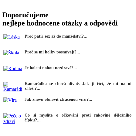
Doporučujeme
nejlépe hodnocené otázky a odpovědi
Proč patří sex až do manželství?...
Proč se mi holky posmívají?...
Je holení nohou nezdravé?...
Kamarádka se chová divně. Jak jí říct, že mi na ní
záleží?...
Jak znovu obnovit ztracenou víru?...
Co si myslíte o očkování proti rakovině děložního
čípku?...