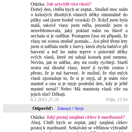
Otázka:
Jak urychlit růst vlasů?
Dobrý den, chtěla bych se zeptat...Strašně moc sním
o krásných dlouhých vlasech délky minimálně do
půlky zad (jsem hodně vysoká) :D. Když jsem byla
malá, takové vlasy jsem měla, jenomže jsem si
neuvědomovala, jaký poklad mám na hlavě a
nechala si je ostříhat. Postupem času mi připadá, že
vlasy mi rostou strašně pomalu... Asi před třemi lety
jsem si udělala melír z barvy, která zbyla babičce při
barvení a teď ho mám teprve v polovině délky
svých vlasů, které mi sahají kousek pod ramena.
Nevím, jak to udělat, aby mi rostly rychleji. Starší
sestra má dlouhé vlasy, které jí rychle rostou i
přesto, že je má barvené. Je možné, že růst mých
vlasů zpomaluje to, že si je myji, až je mám více
mastné a ona si je myje poslední den, kdy je ještě
mastné nemá? Nebo: Má mastnota vlasů vliv na
jejich růst? Děkuji.
6.1.2015 21:31
Pája, 15 let
Odpověď:
Otázka:
Jaký postoj zaujímá církev k marihuaně?
Ahoj. Chtěl bych se zeptat, jaký zaujímá církev
postoj k marihuaně. Setkávám se většinou výhradně