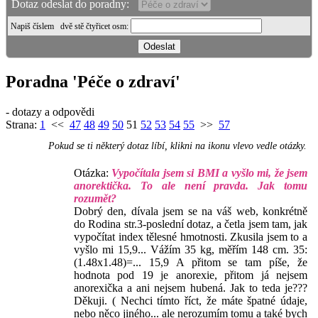
Dotaz odeslat do poradny:
Napiš číslem
dvě stě čtyřicet osm
:
Poradna 'Péče o zdraví'
- dotazy a odpovědi
Strana:
1
<<
47
48
49
50
51
52
53
54
55
>>
57
Pokud se ti některý dotaz líbí, klikni na ikonu vlevo vedle otázky.
Otázka:
Vypočítala jsem si BMI a vyšlo mi, že jsem
anorektička. To ale není pravda. Jak tomu
rozumět?
Dobrý den, dívala jsem se na váš web, konkrétně
do Rodina str.3-poslední dotaz, a četla jsem tam, jak
vypočítat index tělesné hmotnosti. Zkusila jsem to a
vyšlo mi 15,9... Vážím 35 kg, měřím 148 cm. 35:
(1.48x1.48)=... 15,9 A přitom se tam píše, že
hodnota pod 19 je anorexie, přitom já nejsem
anorexička a ani nejsem hubená. Jak to teda je???
Děkuji. ( Nechci tímto říct, že máte špatné údaje,
nebo něco jiného... ale nerozumím tomu a také bych