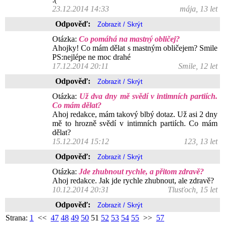
23.12.2014 14:33
mája, 13 let
Odpověď:
Otázka:
Co pomáhá na mastný obličej?
Ahojky! Co mám dělat s mastným obličejem? Smile
PS:nejlépe ne moc drahé
17.12.2014 20:11
Smile, 12 let
Odpověď:
Otázka:
Už dva dny mě svědí v intimních partiích.
Co mám dělat?
Ahoj redakce, mám takový blbý dotaz. Už asi 2 dny
mě to hrozně svědí v intimních partiích. Co mám
dělat?
15.12.2014 15:12
123, 13 let
Odpověď:
Otázka:
Jde zhubnout rychle, a přitom zdravě?
Ahoj redakce. Jak jde rychle zhubnout, ale zdravě?
10.12.2014 20:31
Tlusťoch, 15 let
Odpověď:
Strana:
1
<<
47
48
49
50
51
52
53
54
55
>>
57