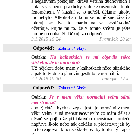
s negativním postojem, drtivá většina duchovních a
laiků však nemá prakticky žádné zkušenosti s tímto
fenoménem. V kázání se to neřeší, děláme jakoby
nic nebylo. Alkohol a nikotin se hojně zneužívají a
tolerují se. Na to marihuana se bezdůvodně
očerňuje. Přijde mi to, že v tomto směru je ještě
hodně co dohánět. Děkuji za odpověď.
3.1.2015 16:24
František, 20 let
Odpověď:
Otázka:
Na kalhotkách se mi objevilo něco
slizkého. Je to normální?
Už nějakou dobu mám v kalhotkách něco slizského
a pak to tvrdne a já nevím jestli to je normální.
3.1.2015 10:30
anonym, 12 let
Odpověď:
Otázka:
Je v mém věku normální velmi silná
menstruace?
ahoj :) chtěla bych se zeptat jestli je normální v mém
věku velmi silná menstruace,nevím co mám dělat a
děsně se pojím že při takovéto menstruaci proteču
např.:ve škole nebo tak dokážu si představit jak by
na to reagovali kluci ze školy byl by to děsný trapas
:(