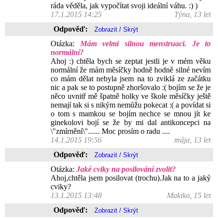
ráda věděla, jak vypočítat svoji ideální váhu. :) )
17.1.2015 14:25
Týna, 13 let
Odpověď:
Otázka:
Mám velmi silnou menstruaci. Je to
normální?
Ahoj :) chtěla bych se zeptat jestli je v mém věku
normální že mám měsíčky hodně hodně silné nevím
co mám dělat nebyla jsem na to zviklá ze začátku
nic a pak se to postupně zhoršovalo :( bojím se že je
něco uvnitř mě špatně holky ve škole měsíčky ještě
nemají tak si s nikým nemůžu pokecat :( a povídat si
o tom s mamkou se bojím nechce se mnou jít ke
ginekolovi bojí se že by mi dal antikoncepci na
\"zmírnění\"...... Moc prosím o radu ....
14.1.2015 19:56
mája, 13 let
Odpověď:
Otázka:
Jaké cviky na posilování zvolit?
Ahoj,chtěla jsem posilovat (trochu).Jak na to a jaký
cviky?
13.1.2015 13:48
Makiko, 15 let
Odpověď: