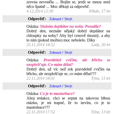
zrovna nevoněla ... Bojím se, jestli se mnou není
něco špatně ... Moc děkuji za odpověď.
4.12.2014 12:30
Někdo, 17 let
Odpověď:
Otázka:
Sháním depilátor na nohy. Poradíte?
Dobrý den, neznáte nějaký dobrý depilátor na
chloupky na nohy? Aby byl cenově únosný, a aby
to ním (pokud možno) moc nebolelo. Díky
25.11.2014 18:52
Lady, 20 let
Odpověď:
Otázka:
Pravidelně cvičím, ale břicho se
nezplošťuje. Co mám dělat?
Dobrý den, už víc než rok pravidelně cvičím na
břicho, ale nezplošťuje se, co mám dělat???
22.11.2014 18:01
Týna, 13 let
Odpověď:
Otázka:
Co je to masturbace?
Ahoj redakce, chci se zeptat na takovou blbou
otázku, je mi trapné, že to nevím, co je to
mastrubace???
22.11.2014 17:52
Týna, 13 let