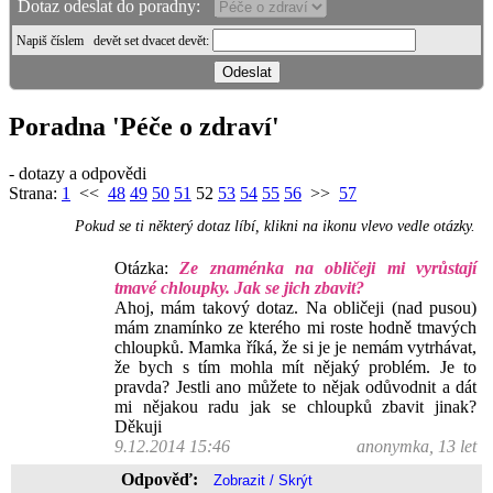
Dotaz odeslat do poradny:
Napiš číslem
devět set dvacet devět
:
Poradna 'Péče o zdraví'
- dotazy a odpovědi
Strana:
1
<<
48
49
50
51
52
53
54
55
56
>>
57
Pokud se ti některý dotaz líbí, klikni na ikonu vlevo vedle otázky.
Otázka:
Ze znaménka na obličeji mi vyrůstají
tmavé chloupky. Jak se jich zbavit?
Ahoj, mám takový dotaz. Na obličeji (nad pusou)
mám znamínko ze kterého mi roste hodně tmavých
chloupků. Mamka říká, že si je je nemám vytrhávat,
že bych s tím mohla mít nějaký problém. Je to
pravda? Jestli ano můžete to nějak odůvodnit a dát
mi nějakou radu jak se chloupků zbavit jinak?
Děkuji
9.12.2014 15:46
anonymka, 13 let
Odpověď: