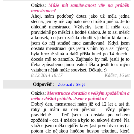
Otázka:
Může mít zamilovanost vliv na průběh
menstruace?
Ahoj, mám podobný dotaz jako už měla jedna
slečna, jen by mě zajímalo něco trošku jiného. Je to
ohledně menstruace. Vždycky jsem jí měla cca
pravidelně po měsíci a hodně slabou. Je to asi měsíc
a kousek, co jsem začala chodit s jedním klukem a
jsem do něj strašně moc zamilovaná. Když jsem
dostala menstruaci (už jsem s ním byla asi týden),
byla hrozně silná a další přišla hned po 14 dnech..
docela mě to zarazilo. Zajímalo by mě, jestli je to
třeba způsobeno jinou reakcí těla a jestli to s mým
vztahem nějak může souviset. Děkuju :)
8.12.2014 18:17
Káčec, 16 let
Odpověď:
Otázka:
Menstruace dorazila s velkým zpožděním a
měla zvláštní průběh. Jsem v pořádku?
Dobrý den, menstruaci mám již od 12 let a asi tři
roky ji mám na den přesnou - vždy přijde
pravidelně ... Teď jsem to dostala po velkém
zpoždění - cca 4 měsíce a bylo to, takové divné. Na
vložce jsem měla nejdřív krev (asi první dva dny) a
potom ale nějakou hnědou hustou tekutinu, která