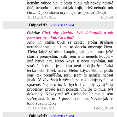
nemám vůbec nic...a jestli budu mít někdy nějaké
dítě, nebudu ho mít ani jak kojit, když nebudu mít
čím...:D jaká strava urychluje růst prsou? děkuji
18.11.2014 19:33
:), 15 let
Odpověď:
Otázka:
Chci, aby všechno bylo dokonalé, a tak
jsem nerozhodná. Co s tím?
Ahoj In, chtěla bych se zeptat. Trpím strašnou
nerozhodností, a už mi to docela omezuje život.
Třeba když si něco koupím, tak pak doma ještě
strašně přemýšlím, jestli jsem si to neměla koupit v
jiné barvě atd. Nebo když si něco vybírám, tak
strašně sleduju, jestli tam není nedejbože nějaká
tečka nebo flíček navíc. Nebo když někomu pošlu
sms, tak přemýšlím, jestli jsem to neměla napsat
jinak. V závažnejch věcech se rozhoduje rychle a
správně. Nejde o to, že bych si z nudy vymýšlela
problémy, prostě jsem posedlá tím, že to musí být
dokonalý. Někdy mě už z toho bolí hlava a jsem
vyčerpaná. Je to až poslední dobou. Nevíte jak se
toho zbavit? Díky
15.11.2014 16:13
Lady, 20 let
Odpověď: