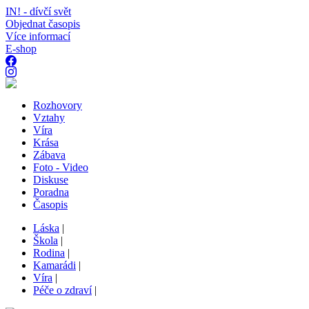
IN! - dívčí svět
Objednat časopis
Více informací
E-shop
Rozhovory
Vztahy
Víra
Krása
Zábava
Foto - Video
Diskuse
Poradna
Časopis
Láska
|
Škola
|
Rodina
|
Kamarádi
|
Víra
|
Péče o zdraví
|