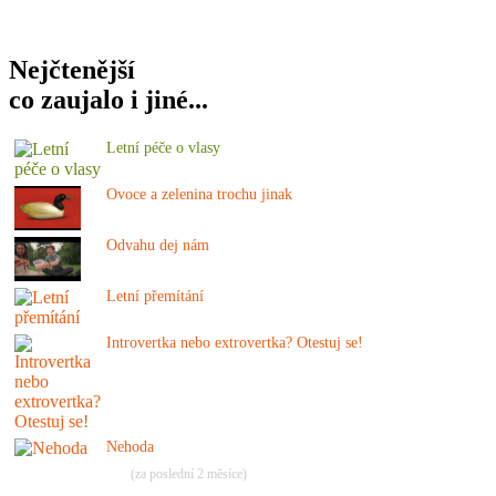
Nejčtenější
co zaujalo i jiné...
Letní péče o vlasy
Ovoce a zelenina trochu jinak
Odvahu dej nám
Letní přemítání
Introvertka nebo extrovertka? Otestuj se!
Nehoda
(za poslední 2 měsíce)