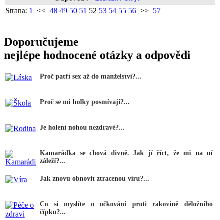
Strana:
1
<<
48
49
50
51
52
53
54
55
56
>>
57
Doporučujeme
nejlépe hodnocené otázky a odpovědi
Proč patří sex až do manželství?...
Proč se mi holky posmívají?...
Je holení nohou nezdravé?...
Kamarádka se chová divně. Jak jí říct, že mi na ní
záleží?...
Jak znovu obnovit ztracenou víru?...
Co si myslíte o očkování proti rakovině děložního
čípku?...