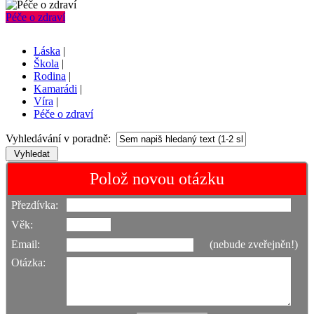
Péče o zdraví
Láska
|
Škola
|
Rodina
|
Kamarádi
|
Víra
|
Péče o zdraví
Vyhledávání v poradně:
Polož novou otázku
Přezdívka:
Věk:
Email:
(nebude zveřejněn!)
Otázka: