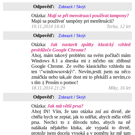
Odpověď:
Otázka:
Mají se při menstruaci používat tampony?
Majú sa používať tampóny pri menštruácii?
19.11.2014 14:43
Terka, 12 let
Odpověď:
Otázka:
Jak nastavit zpátky klasický vzhled
prohlížeče Google Chrome?
Ahoj, mám takový problém: na svém počítači mám
Windows 8.1 a dneska mi z ničeho nic zblbnul
Google Chrome. Ze svého klasického vzhledu na
ten \"windowsovský\". Nevím,jestli jsem na něco
zmáčkla nebo tak,ale dost mi to překáží a nevím,co
s tím :( Prosím o pomoc!
18.11.2014 21:29
Miky, 16 let
Odpověď:
Otázka:
Jak mít větší prsa?
Ahoj IN! Vím, že tato otázka zní asi divně, ale
chtěla bych se zeptat, jak to udělat, abych měla větší
prsa. Nechci to z důvodu toho, abych na ně
nalákala nějakého kluka, ale vypadá to divně,
protože jsem docela vysoká a v poměru ke mě tam