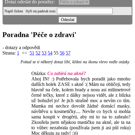
Dotaz odeslat do poradny:
Napiš číslem
čtyři sta padesát osm
:
Poradna 'Péče o zdraví'
- dotazy a odpovědi
Strana:
1
<<
51
52
53
54
55
56
57
Pokud se ti některý dotaz líbí, klikni na ikonu vlevo vedle otázky.
Otázka:
Co zabírá na akné?
Ahoj IN! :) Potřebovala bych poradit jako mnoho
dalších holek ZASE s akné :( Mám na obličeji, tedy
hlavně na čele, kolem brady a nosu asi milimetrové
černé tečky, které z dálky nejsou vidět, ale z blízka
už bohužel jo! Je jich strašně moc a nevím co tím.
Mamka mi nechce dovolit žádné domácí masky,
návštěvu u kosmetičky.... Nevíte co bych si mohla
sama koupit v drogérii, aby mi to na to zabralo?
Zkoušela jsem nějakou mastičku na akné, ale ta na
to vůbec nezabrala (používala jsem ji asi půl roku)
Moc děkuju za rady! :)))