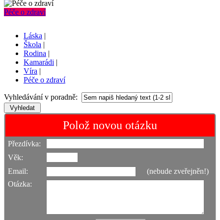
Péče o zdraví
Láska
|
Škola
|
Rodina
|
Kamarádi
|
Víra
|
Péče o zdraví
Vyhledávání v poradně:
Polož novou otázku
Přezdívka:
Věk:
Email:
(nebude zveřejněn!)
Otázka: