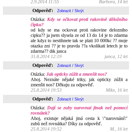
2.9.2014 11:55
Barbora, 14 let
Odpověď:
Otázka:
Kdy se očkovat proti rakovině děložního
čípku?
od kdy se ma ockovat proti rakovine delozniho
cipku?? ja jsem slysela ze od 13 do 14 je to zdarma
ale kdyz to nestihnete tak se plati 10 000kc ?? moje
otazka zni ?? je to pravda ??a vkolikati letech je to
zdarma?? dik janca
31.8.2014 12:19
janca, 12 let
Odpověď:
Otázka:
Jak opticky zúžit a zmenšit nos?
Ahoj. Neznáte nějaké triky, jak opticky zúžit a
zmenšit nos? Děkuju za odpověď.
25.8.2014 19:53
Mikx, 16 let
Odpověď:
Otázka:
Dají se zuby narovnat jinak než pomocí
rovnátek?
Ahoj, existuje nějaká jiná cesta k \"narovnání\"
zubů než rovnátka? Díky za odpověď.
25.8.2014 19:52
M., 16 let