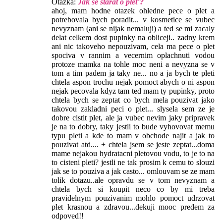
Otázka:
Jak se starat o pleť?
ahoj, mam hodne otazek ohledne pece o plet a
potrebovala bych poradit... v kosmetice se vubec
nevyznam (ani se nijak nemaluji) a ted se mi zacaly
delat celkem dost pupinky na obliceji.. zadny krem
ani nic takoveho nepouzivam, cela ma pece o plet
spociva v rannim a vecernim oplachnuti vodou
protoze mamka na tohle moc neni a nevyzna se v
tom a tim padem ja taky ne... no a ja bych te pleti
chtela aspon trochu nejak pomoct abych o ni aspon
nejak pecovala kdyz tam ted mam ty pupinky, proto
chtela bych se zeptat co bych mela pouzivat jako
takovou zakladni peci o plet... slysela sem ze je
dobre cistit plet, ale ja vubec nevim jaky pripravek
je na to dobry, taky jestli to bude vyhovovat memu
typu pleti a kde to mam v obchode najit a jak to
pouzivat atd.... + chtela jsem se jeste zeptat...doma
mame nejakou hydratacni pletovou vodu, to je to na
to cisteni pleti? jestli ne tak prosim k cemu to slouzi
jak se to pouziva a jak casto... omlouvam se ze mam
tolik dotazu..ale opravdu se v tom nevyznam a
chtela bych si koupit neco co by mi treba
pravidelnym pouzivanim mohlo pomoct udrzovat
plet krasnou a zdravou...dekuji mooc predem za
odpoved!!