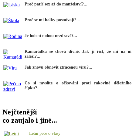
Proč patří sex až do manželství?...
Proč se mi holky posmívají?...
Je holení nohou nezdravé?...
Kamarádka se chová divně. Jak jí říct, že mi na ní
záleží?...
Jak znovu obnovit ztracenou víru?...
Co si myslíte o očkování proti rakovině děložního
čípku?...
Nejčtenější
co zaujalo i jiné...
Letní péče o vlasy