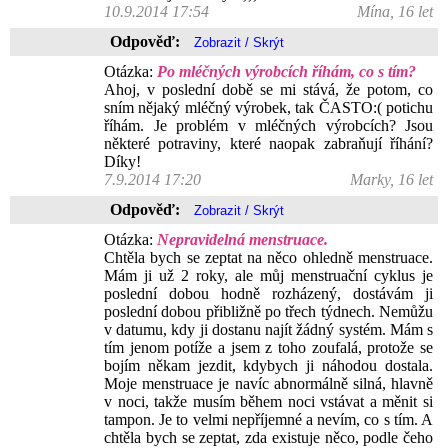
10.9.2014 17:54
Mína, 16 let
Odpověď:
Otázka:
Po mléčných výrobcích říhám, co s tím?
Ahoj, v poslední době se mi stává, že potom, co
sním nějaký mléčný výrobek, tak ČASTO:( potichu
říhám. Je problém v mléčných výrobcích? Jsou
některé potraviny, které naopak zabraňují říhání?
Díky!
7.9.2014 17:20
Marky, 16 let
Odpověď:
Otázka:
Nepravidelná menstruace.
Chtěla bych se zeptat na něco ohledně menstruace.
Mám ji už 2 roky, ale můj menstruační cyklus je
poslední dobou hodně rozházený, dostávám ji
poslední dobou přibližně po třech týdnech. Nemůžu
v datumu, kdy ji dostanu najít žádný systém. Mám s
tím jenom potíže a jsem z toho zoufalá, protože se
bojím někam jezdit, kdybych ji náhodou dostala.
Moje menstruace je navíc abnormálně silná, hlavně
v noci, takže musím během noci vstávat a měnit si
tampon. Je to velmi nepříjemné a nevím, co s tím. A
chtěla bych se zeptat, zda existuje něco, podle čeho