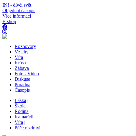
IN! - dívčí svět
Objednat časopis
Více informací
E-shop
Rozhovory
Vztahy
Víra
Krása
Zábava
Foto - Video
Diskuse
Poradna
Časopis
Láska
|
Škola
|
Rodina
|
Kamarádi
|
Víra
|
Péče o zdraví
|