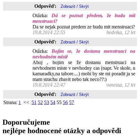
Odpověď:
Otázka:
Dá se poznat předem, že budu mít
menstruaci?
Da se nejak poznat predem ze budu mit menstruaci?
19.8.2014 22:55
hedvika, 12 let
Odpověď:
Otázka:
Bojím se, že dostanu menstruaci na
nevhodném místě
Ahoj , bojim se že dostanu menstruaci na
nevhodnem miste v nevhodny cas (napr. Ve skole, u
kamaradky,na tabore....) mohi by ste mi poradit ja se
mam strachu zbavit nebo tak neco??:)
19.8.2014 22:47
vanessa, 12 let
Odpověď:
Strana:
1
<<
51
52
53
54
55
56
57
Doporučujeme
nejlépe hodnocené otázky a odpovědi