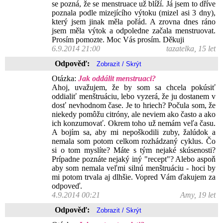
se pozná, že se menstruace už blíží. Já jsem to dříve
poznala podle mizejícího výtoku (mizel asi 3 dny),
který jsem jinak měla pořád. A zrovna dnes ráno
jsem měla výtok a odpoledne začala menstruovat.
Prosím pomozte. Moc Vás prosím. Děkuji
6.9.2014 21:00
tazatelka, 15 let
Odpověď:
Otázka:
Jak oddálit menstruaci?
Ahoj, uvažujem, že by som sa chcela pokúsiť
oddialiť menštruáciu, lebo vyzerá, že ju dostanem v
dosť nevhodnom čase. Je to hriech? Počula som, že
niekedy pomôžu citróny, ale neviem ako často a ako
ich konzumovať. Okrem toho už nemám veľa času.
A bojím sa, aby mi nepoškodili zuby, žalúdok a
nemala som potom celkom rozhádzaný cyklus. Čo
si o tom myslíte? Máte s tým nejaké skúsenosti?
Prípadne poznáte nejaký iný "recept"? Alebo aspoň
aby som nemala veľmi silnú menštruáciu - hoci by
mi potom trvala aj dlhšie. Vopred Vám ďakujem za
odpoveď.
4.9.2014 00:21
Amy, 19 let
Odpověď: