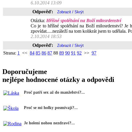
6.10.2014 13:09
Odpověď:
Otázka:
Hříšné spoléhání na Boží milosrdenství
Co je to hříšné spoléhání na Boží milosrdenství? Je h
zpovídat.....nezáleží na tom kolikrát jsem to udělala. 
2.10.2014 18:53
Odpověď:
Strana:
1
<<
84
85
86
87
88
89
90
91
92
>>
97
Doporučujeme
nejlépe hodnocené otázky a odpovědi
Proč patří sex až do manželství?...
Proč se mi holky posmívají?...
Je holení nohou nezdravé?...