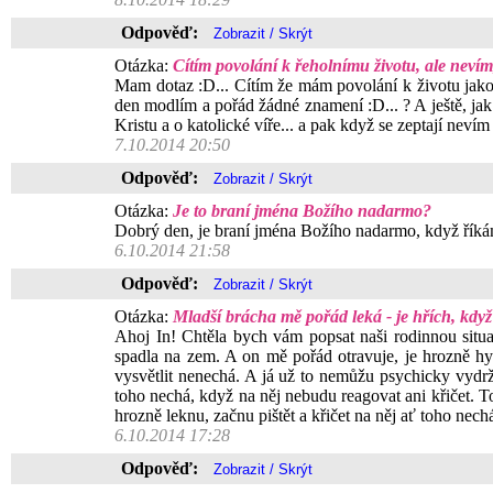
Odpověď:
Otázka:
Cítím povolání k řeholnímu životu, ale nevím
Mam dotaz :D... Cítím že mám povolání k životu jako z
den modlím a pořád žádné znamení :D... ? A ještě, jak
Kristu a o katolické víře... a pak když se zeptají nev
7.10.2014 20:50
Odpověď:
Otázka:
Je to braní jména Božího nadarmo?
Dobrý den, je braní jména Božího nadarmo, když
6.10.2014 21:58
Odpověď:
Otázka:
Mladší brácha mě pořád leká - je hřích, když
Ahoj In! Chtěla bych vám popsat naši rodinnou situa
spadla na zem. A on mě pořád otravuje, je hrozně hy
vysvětlit nenechá. A já už to nemůžu psychicky vydr
toho nechá, když na něj nebudu reagovat ani křičet. To 
hrozně leknu, začnu pištět a křičet na něj ať toho nech
6.10.2014 17:28
Odpověď: