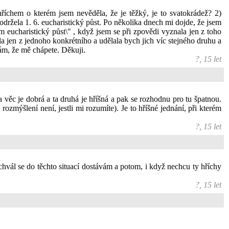
říchem o kterém jsem nevěděla, že je těžký, je to svatokrádež? 2)
održela 1. 6. eucharistický půst. Po několika dnech mi dojde, že jsem
m eucharistický půst\" , když jsem se při zpovědi vyznala jen z toho
la jen z jednoho konkrétního a udělala bych jich víc stejného druhu a
ám, že mě chápete. Děkuji.
?, 15 let
na věc je dobrá a ta druhá je hříšná a pak se rozhodnu pro tu špatnou.
zmýšlení není, jestli mi rozumíte). Je to hříšné jednání, při kterém
?, 15 let
schvál se do těchto situací dostávám a potom, i když nechcu ty hříchy
?, 15 let