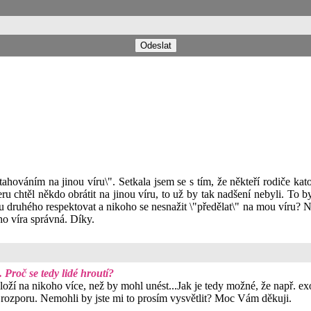
etahováním na jinou víru\". Setkala jsem se s tím, že někteří rodiče kato
u chtěl někdo obrátit na jinou víru, to už by tak nadšení nebyli. To byl j
íru druhého respektovat a nikoho se nesnažit \"předělat\" na mou víru
ho víra správná. Díky.
Proč se tedy lidé hroutí?
loží na nikoho více, než by mohl unést...Jak je tedy možné, že např. ex
v rozporu. Nemohli by jste mi to prosím vysvětlit? Moc Vám děkuji.