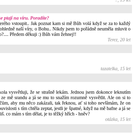
e ptají na víru. Poradíte?
kterého vstoupit.. Jak poznat kam si mě Bůh volá když se za to každý
 ohledně naší víry, o Bohu.. Nikdy jsem to pořádně neuměla mluvit o
no?.... Předem děkuji :) Bůh vám žehnej!!
Terez, 20 let
tazatelka, 15 let
kola vysvětluji, že se strašně lekám. Jednou jsem dokonce leknutím
 ze mě srandu a já se mu to snažím rozumně vysvětlit. Ale on si to
ičům, aby mu něco zakázali, tak řeknou, ať si toho nevšímám, že on
islosti s tím chtěla zeptat, jestli je špatné, když na mě bafne a já se
iš. co mám s tím dělat, je to těžký hřích - hněv?
otázka, 15 let