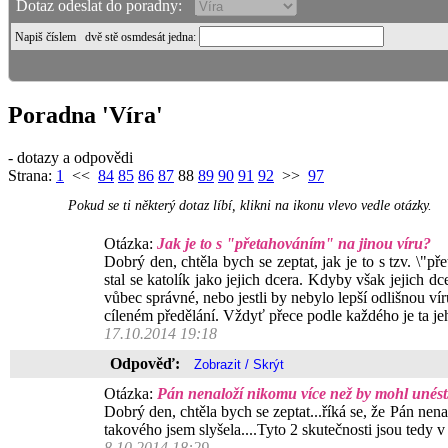
Dotaz odeslat do poradny:
Napiš číslem
dvě stě osmdesát jedna
:
Poradna 'Víra'
- dotazy a odpovědi
Strana:
1
<<
84
85
86
87
88
89
90
91
92
>>
97
Pokud se ti některý dotaz líbí, klikni na ikonu vlevo vedle otázky.
Otázka:
Jak je to s "přetahováním" na jinou víru?
Dobrý den, chtěla bych se zeptat, jak je to s tzv. \"př
stal se katolík jako jejich dcera. Kdyby však jejich dcer
vůbec správné, nebo jestli by nebylo lepší odlišnou v
cíleném předělání. Vždyť přece podle každého je ta je
17.10.2014 19:18
Odpověď:
Otázka:
Pán nenaloží nikomu více než by mohl unést. 
Dobrý den, chtěla bych se zeptat...říká se, že Pán nena
takového jsem slyšela....Tyto 2 skutečnosti jsou tedy 
8.10.2014 18:29