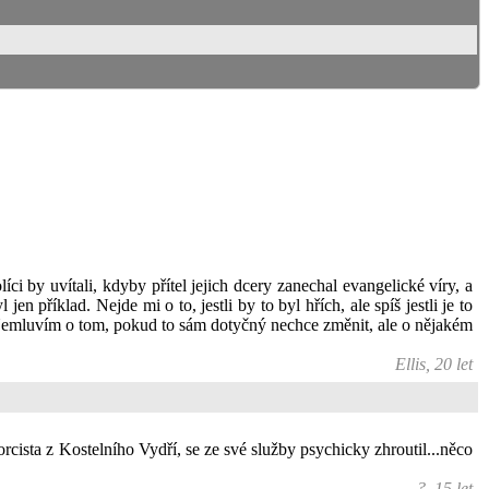
líci by uvítali, kdyby přítel jejich dcery zanechal evangelické víry, a
en příklad. Nejde mi o to, jestli by to byl hřích, ale spíš jestli je to
? Nemluvím o tom, pokud to sám dotyčný nechce změnit, ale o nějakém
Ellis, 20 let
orcista z Kostelního Vydří, se ze své služby psychicky zhroutil...něco
?, 15 let