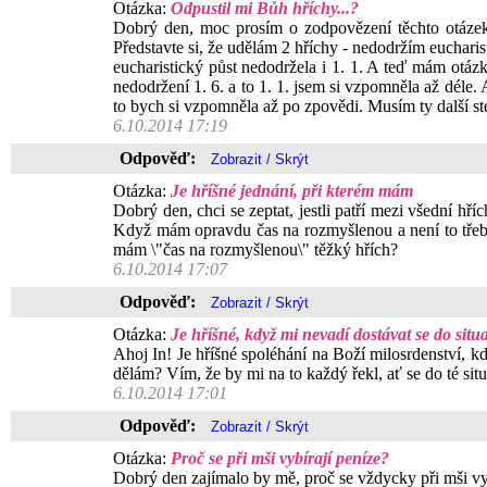
Otázka:
Odpustil mi Bůh hříchy...?
Dobrý den, moc prosím o zodpovězení těchto otázek 1
Představte si, že udělám 2 hříchy - nedodržím eucharis
eucharistický půst nedodržela i 1. 1. A teď mám otázk
nedodržení 1. 6. a to 1. 1. jsem si vzpomněla až déle.
to bych si vzpomněla až po zpovědi. Musím ty další st
6.10.2014 17:19
Odpověď:
Otázka:
Je hříšné jednání, při kterém mám
Dobrý den, chci se zeptat, jestli patří mezi všední hří
Když mám opravdu čas na rozmyšlenou a není to třeba t
mám \"čas na rozmyšlenou\" těžký hřích?
6.10.2014 17:07
Odpověď:
Otázka:
Je hříšné, když mi nevadí dostávat se do situa
Ahoj In! Je hříšné spoléhání na Boží milosrdenství, kd
dělám? Vím, že by mi na to každý řekl, ať se do té si
6.10.2014 17:01
Odpověď:
Otázka:
Proč se při mši vybírají peníze?
Dobrý den zajímalo by mě, proč se vždycky při mši vy