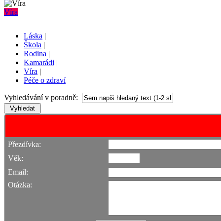
Víra
Láska
|
Škola
|
Rodina
|
Kamarádi
|
Víra
|
Péče o zdraví
Vyhledávání v poradně:
Přezdívka:
Věk:
Email:
Otázka: