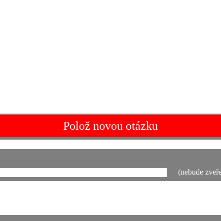
Polož novou otázku
(nebude zveře