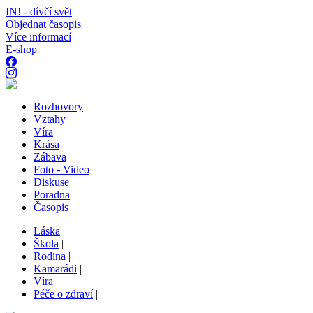
IN! - dívčí svět
Objednat časopis
Více informací
E-shop
Rozhovory
Vztahy
Víra
Krása
Zábava
Foto - Video
Diskuse
Poradna
Časopis
Láska
|
Škola
|
Rodina
|
Kamarádi
|
Víra
|
Péče o zdraví
|