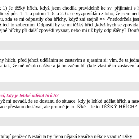
) Je těžký hřích, když jsem chodila pravidelně ke sv. přijímání s h
tický půst 1. 1. a potom 1. 6. a 2. 6. se vyzpovídám z toho, že jsem ned
u, zda se mi odpustily oba hříchy, když zní stejně => \"nedodržela jse
 A teď to zobecním. Odpustil by se mi těžký hřích,když bych se zpovída
ejné hříchy při další zpovědi vyznat, nebo mi už byly odpuštěny? Douf
chy hřích, před jehož uděláním se zastavím a ujasním si: vím, že ta jed
ak, že mě někdo naštve a já ho začnu bít (kde vlastně to zastavení a ro
cí, kdy je lehké udělat hřích?
yž mi nevadí, že se dostanu do situace, kdy je lehké udělat hřích a na
tuace přestanu dostávat, ale pro mě je to těžké....Je to TĚŽKÝ HŘÍCH?
bírají peníze? Nestačila by třeba nějaká kasička někde vzadu? Díky