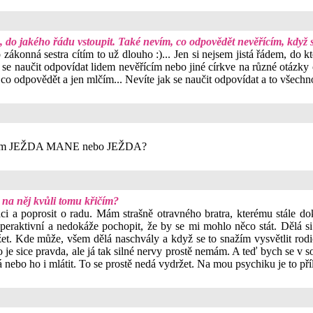
, do jakého řádu vstoupit. Také nevím, co odpovědět nevěřícím, když s
ákonná sestra cítím to už dlouho :)... Jen si nejsem jistá řádem, do 
 se naučit odpovídat lidem nevěřícím nebo jiné církve na různé otázky
ím co odpovědět a jen mlčím... Nevíte jak se naučit odpovídat a to všech
 říkám JEŽDA MANE nebo JEŽDA?
 na něj kvůli tomu křičím?
ci a poprosit o radu. Mám strašně otravného bratra, kterému stále do
peraktivní a nedokáže pochopit, že by se mi mohlo něco stát. Dělá si
žet. Kde může, všem dělá naschvály a když se to snažím vysvětlit rod
je sice pravda, ale já tak silné nervy prostě nemám. A teď bych se v souv
á nebo ho i mlátit. To se prostě nedá vydržet. Na mou psychiku je to příl