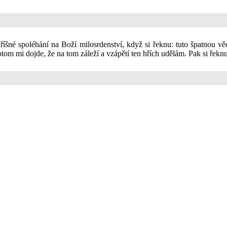
říšné spoléhání na Boží milosrdenství, když si řeknu: tuto špatnou vě
Potom mi dojde, že na tom záleží a vzápětí ten hřích udělám. Pak si řeknu