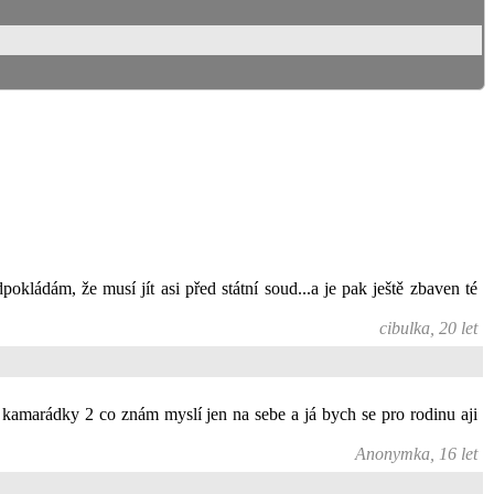
kládám, že musí jít asi před státní soud...a je pak ještě zbaven té
cibulka, 20 let
í kamarádky 2 co znám myslí jen na sebe a já bych se pro rodinu aji
Anonymka, 16 let