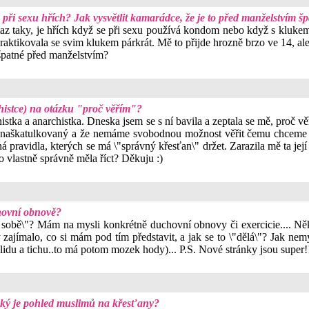
ři sexu hřích? Jak vysvětlit kamarádce, že je to před manželstvím š
az taky, je hřích když se při sexu používá kondom nebo když s klukem 
raktikovala se svim klukem párkrát. Mě to přijde hrozně brzo ve 14, ale o
o špatné před manželstvím?
histce) na otázku "proč věřím"?
istka a anarchistka. Dneska jsem se s ní bavila a zeptala se mě, proč vě
hno naškatulkovaný a že nemáme svobodnou možnost věřit čemu chceme (
á pravidla, kterých se má \"správný křesťan\" držet. Zarazila mě ta jej
o vlastně správně měla říct? Děkuju :)
hovní obnově?
sobě\"? Mám na mysli konkrétně duchovní obnovy či exercicie.... Někd
jímalo, co si mám pod tím představit, a jak se to \"dělá\"? Jak nemys
klidu a tichu..to má potom mozek hody)... P.S. Nové stránky jsou super!!
aký je pohled muslimů na křesťany?