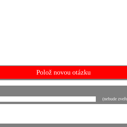
Polož novou otázku
(nebude zveře