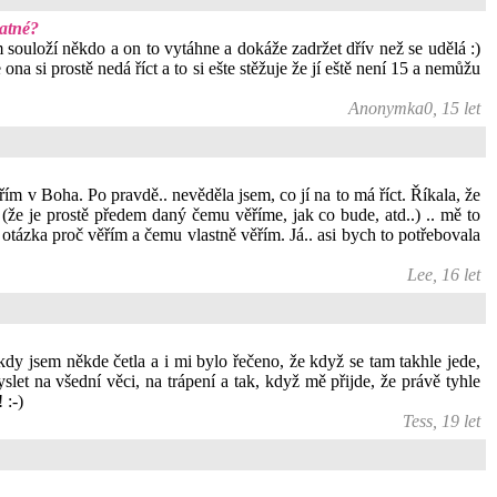
patné?
souloží někdo a on to vytáhne a dokáže zadržet dřív než se udělá :)
na si prostě nedá říct a to si ešte stěžuje že jí eště není 15 a nemůžu
Anonymka0, 15 let
řím v Boha. Po pravdě.. nevěděla jsem, co jí na to má říct. Říkala, že
že je prostě předem daný čemu věříme, jak co bude, atd..) .. mě to
í otázka proč věřím a čemu vlastně věřím. Já.. asi bych to potřebovala
Lee, 16 let
y jsem někde četla a i mi bylo řečeno, že když se tam takhle jede,
let na všední věci, na trápení a tak, když mě přijde, že právě tyhle
 :-)
Tess, 19 let