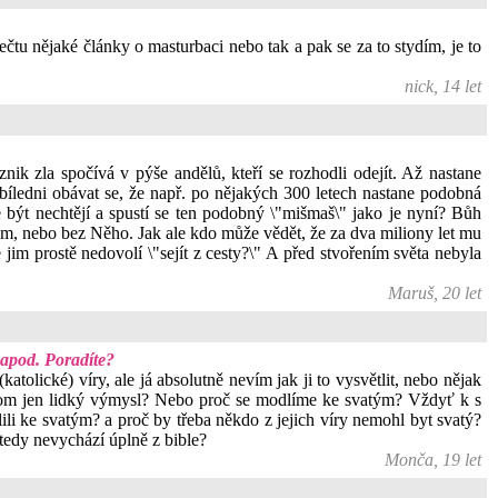
čtu nějaké články o masturbaci nebo tak a pak se za to stydím, je to
nick, 14 let
znik zla spočívá v pýše andělů, kteří se rozhodli odejít. Až nastane
bíledni obávat se, že např. po nějakých 300 letech nastane podobná
e být nechtějí a spustí se ten podobný \"mišmaš\" jako je nyní? Bůh
em, nebo bez Něho. Jak ale kdo může vědět, že za dva miliony let mu
im prostě nedovolí \"sejít z cesty?\" A před stvořením světa nebyla
Maruš, 20 let
 apod. Poradíte?
tolické) víry, ale já absolutně nevím jak ji to vysvětlit, nebo nějak
da potom jen lidký výmysl? Nebo proč se modlíme ke svatým? Vždyť k s
li ke svatým? a proč by třeba někdo z jejich víry nemohl byt svatý?
 tedy nevychází úplně z bible?
Monča, 19 let