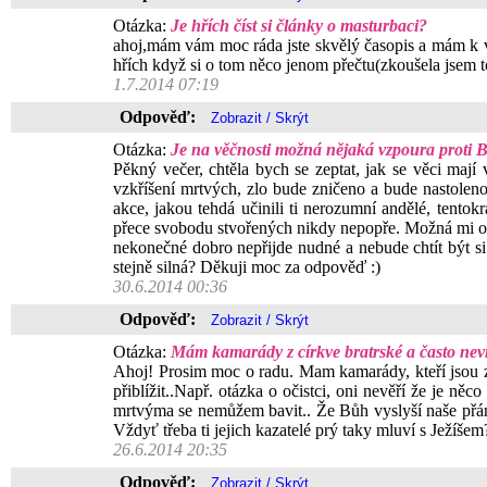
Otázka:
Je hřích číst si články o masturbaci?
ahoj,mám vám moc ráda jste skvělý časopis a mám k vám
hřích když si o tom něco jenom přečtu(zkoušela jsem 
1.7.2014 07:19
Odpověď:
Otázka:
Je na věčnosti možná nějaká vzpoura proti 
Pěkný večer, chtěla bych se zeptat, jak se věci mají 
vzkříšení mrtvých, zlo bude zničeno a bude nastolen
akce, jakou tehdá učinili ti nerozumní andělé, tento
přece svobodu stvořených nikdy nepopře. Možná mi odp
nekonečné dobro nepřijde nudné a nebude chtít být si
stejně silná? Děkuji moc za odpověď :)
30.6.2014 00:36
Odpověď:
Otázka:
Mám kamarády z církve bratrské a často neví
Ahoj! Prosim moc o radu. Mam kamarády, kteří jsou z ci
přiblížit..Např. otázka o očistci, oni nevěří že je n
mrtvýma se nemůžem bavit.. Že Bůh vyslyší naše přání 
Vždyť třeba ti jejich kazatelé prý taky mluví s Ježíše
26.6.2014 20:35
Odpověď: