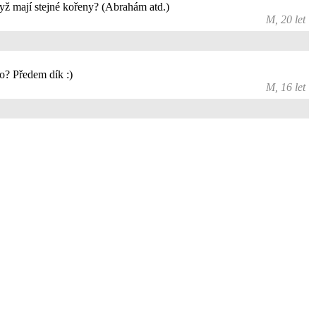
yž mají stejné kořeny? (Abrahám atd.)
M, 20 let
ho? Předem dík :)
M, 16 let