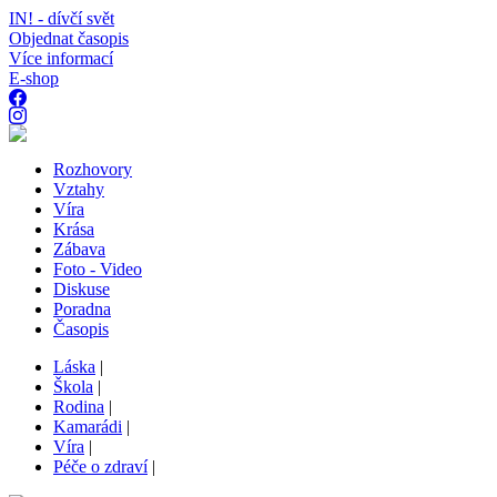
IN! - dívčí svět
Objednat časopis
Více informací
E-shop
Rozhovory
Vztahy
Víra
Krása
Zábava
Foto - Video
Diskuse
Poradna
Časopis
Láska
|
Škola
|
Rodina
|
Kamarádi
|
Víra
|
Péče o zdraví
|