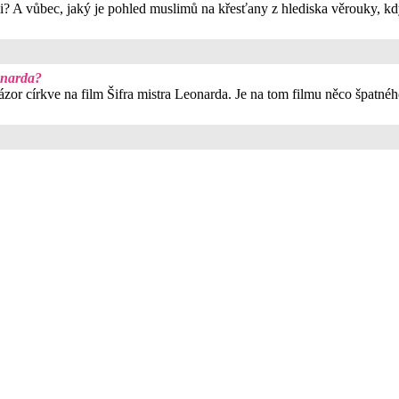
i? A vůbec, jaký je pohled muslimů na křesťany z hlediska věrouky, kd
eonarda?
ázor církve na film Šifra mistra Leonarda. Je na tom filmu něco špatné