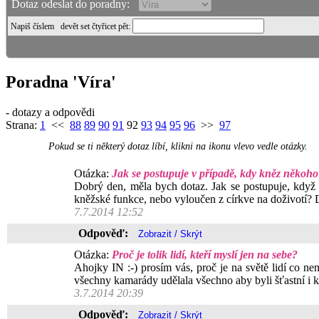
Dotaz odeslat do poradny:
Napiš číslem
devět set čtyřicet pět
:
Poradna 'Víra'
- dotazy a odpovědi
Strana:
1
<<
88
89
90
91
92
93
94
95
96
>>
97
Pokud se ti některý dotaz líbí, klikni na ikonu vlevo vedle otázky.
Otázka:
Jak se postupuje v případě, kdy kněz někoho
Dobrý den, měla bych dotaz. Jak se postupuje, když se
kněžské funkce, nebo vyloučen z církve na doživotí? 
7.7.2014 12:52
Odpověď:
Otázka:
Proč je tolik lidí, kteří myslí jen na sebe?
Ahojky IN :-) prosím vás, proč je na světě lidí co ne
všechny kamarády udělala všechno aby byli šťastní i 
3.7.2014 20:39
Odpověď: