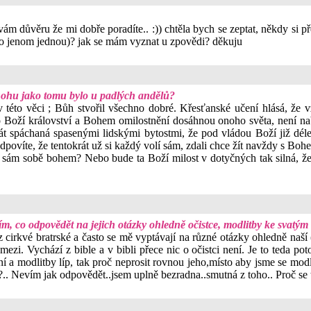
 důvěru že mi dobře poradíte.. :)) chtěla bych se zeptat, někdy si pře
to jenom jednou)? jak se mám vyznat u zpovědi? děkuju
Bohu jako tomu bylo u padlých andělů?
v této věci ; Bůh stvořil všechno dobré. Křesťanské učení hlásá, že v
o Boží království a Bohem omilostnění dosáhnou onoho světa, není na
krát spáchaná spasenými lidskými bytostmi, že pod vládou Boží již dél
ovíte, že tentokrát už si každý volí sám, zdali chce žít navždy s Boh
 sám sobě bohem? Nebo bude ta Boží milost v dotyčných tak silná, že j
m, co odpovědět na jejich otázky ohledně očistce, modlitby ke svatým
rkvé bratrské a často se mě vyptávají na různé otázky ohledně naší (ka
ěco mezi. Vychází z bible a v bibli přece nic o očistci není. Je to te
a modlitby líp, tak proč neprosit rovnou jeho,místo aby jsme se modli
m?.. Nevím jak odpovědět..jsem uplně bezradna..smutná z toho.. Proč se