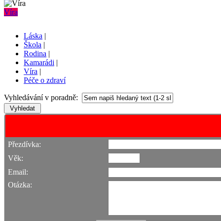
Víra
Láska
|
Škola
|
Rodina
|
Kamarádi
|
Víra
|
Péče o zdraví
Vyhledávání v poradně:
Přezdívka:
Věk:
Email:
Otázka: