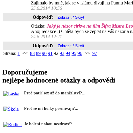
Zajímalo by mně, jak se v islámu dívají na Pannu Mari
25.6.2014 10:56
Odpověď:
Otázka:
Jaký je názor církve na film Šifra Mistra L
Ahoj redakce :) Chtěla bych se zeptat na váš názor a n
24.6.2014 12:21
Odpověď:
Strana:
1
<<
88
89
90
91
92
93
94
95
96
>>
97
Doporučujeme
nejlépe hodnocené otázky a odpovědi
Proč patří sex až do manželství?...
Proč se mi holky posmívají?...
Je holení nohou nezdravé?...