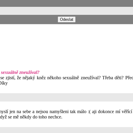
 sexuálně zneužíval?
 zjistí, že nějaký kněz někoho sexuálně zneužíval? Třeba děti? Předpo
Díky
myslí jen na sebe a nejsou namyšleni tak málo :( aji dokonce mí věříc
když se mě někdy do toho nechce.