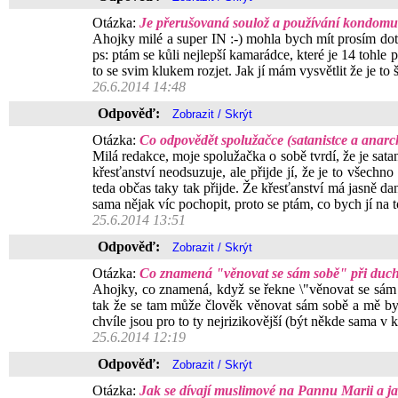
Otázka:
Je přerušovaná soulož a používání kondomu p
Ahojky milé a super IN :-) mohla bych mít prosím dot
ps: ptám se kůli nejlepší kamarádce, které je 14 tohle p
to se svim klukem rozjet. Jak jí mám vysvětlit že je t
26.6.2014 14:48
Odpověď:
Otázka:
Co odpovědět spolužačce (satanistce a anarc
Milá redakce, moje spolužačka o sobě tvrdí, že je satan
křesťanství neodsuzuje, ale přijde jí, že je to všec
teda občas taky tak přijde. Že křesťanství má jasně dan
sama nějak víc pochopit, proto se ptám, co bych jí na t
25.6.2014 13:51
Odpověď:
Otázka:
Co znamená "věnovat se sám sobě" při duc
Ahojky, co znamená, když se řekne \"věnovat se sám 
tak že se tam může člověk věnovat sám sobě a mě by za
chvíle jsou pro to ty nejrizikovější (být někde sama v 
25.6.2014 12:19
Odpověď:
Otázka:
Jak se dívají muslimové na Pannu Marii a j