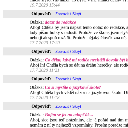
19.7.2020 15:44
Odpověď:
Otázka:
dotaz do redakce
Ahoj! Chtěla by jsem napsat tento dotaz do redakce, a
tady píšou holky s radostí. Protože ve škole, jsem slyš
nebo ji alespoň rozšířit. Protože nějaký člověk zná ně
17.7.2020 17:20
Odpověď:
Otázka:
Co dělat, když mi rodiče nechtějí dovolit být
Ahoj In! Chtěla bych se dát na dráhu herečky, ale rod
17.7.2020 11:21
Odpověď:
Otázka:
Co si myslíte o jazykové škole?
Ahoj! Chtěla bych vědět názor na jazykovou školu. D
17.7.2020 11:18
Odpověď:
Otázka:
Bojím se jet na adapťák...
Ahoj, sice jsou teď prázdniny, ale já pořád nad tím m
nemám z ní ty nejhezčí vzpomínky. Prosím poraďte mi,