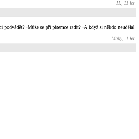
H., 11 let
hci podvádět? -Může se při písemce radit? -A když si někdo neudělal
Maky, -1 let