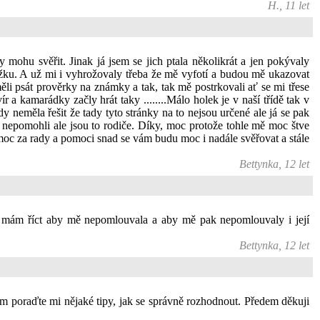
H., 11 let
mohu svěřit. Jinak já jsem se jich ptala několikrát a jen pokývaly
oužku. A už mi i vyhrožovaly třeba že mě vyfotí a budou mě ukazovat
 psát prověrky na známky a tak, tak mě postrkovali ať se mi třese
ír a kamarádky začly hrát taky ........Málo holek je v naší třídě tak v
y neměla řešit že tady tyto stránky na to nejsou určené ale já se pak
epomohli ale jsou to rodiče. Díky, moc protože tohle mě moc štve
 moc za rady a pomoci snad se vám budu moc i nadále svěřovat a stále
Bettynka, 12 let
i mám říct aby mě nepomlouvala a aby mě pak nepomlouvaly i její
Bettynka, 12 let
ím poraďte mi nějaké tipy, jak se správně rozhodnout. Předem děkuji