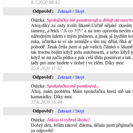
8.7.2020 08:42
Odpověď:
Otázka:
Spolužačky mě pomlouvají a dělají mi naschvá
Ahoj,díky za rady kvůli šikaně.Určitě nějaké zkusím
rameny, a řekli \"A co ?!?\" a na toto opravdu nevím
náhodným lidem s mým jménem, a jinak já bydlím kous
ruka, učitelka to ví ale nemůže s tím nic dělat, říká a
pohodě. Jinak četla jsem si pár vašich článků o šikaně
tak trochu bojím když jedu autobusem, a nebo když 
když se mi začla půlka a pak celá třída posmívat a ta
tady pro mne budete v dobré i ve zlém. Díky moc
25.6.2020 11:32
Odpověď:
Otázka:
Spolužačka mě pomlouvá...
Ahoj, mám problém. Mám spolužačku která mě tak tr
kamarádky. Díky moc
17.6.2020 16:48
Odpověď:
Otázka:
Jakou si vybrat školu?
Dobrý den, řeším takové dilema, dělala jsem přijímač
za odpověď.