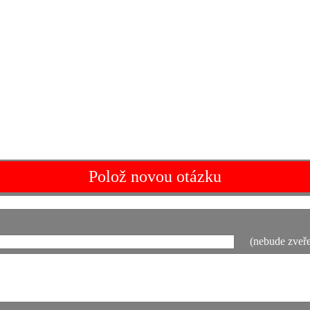
Polož novou otázku
(nebude zveře