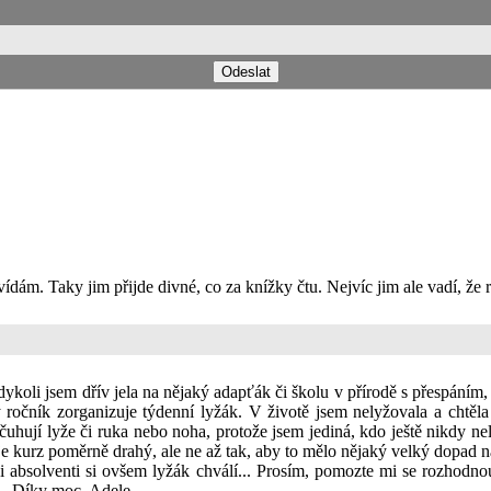
ovídám. Taky jim přijde divné, co za knížky čtu. Nejvíc jim ale vadí, že
oli jsem dřív jela na nějaký adapťák či školu v přírodě s přespáním, h
 ročník zorganizuje týdenní lyžák. V životě jsem nelyžovala a chtěla
ují lyže či ruka nebo noha, protože jsem jediná, kdo ještě nikdy nel
je kurz poměrně drahý, ale ne až tak, aby to mělo nějaký velký dopad na
i absolventi si ovšem lyžák chválí... Prosím, pomozte mi se rozhodnou
y... Díky moc, Adele