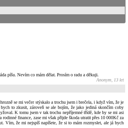
 ráda píšu. Nevím co mám dělat. Prosím o radu a děkuji.
Anonym, 13 let
rozně se mi večer stýskalo a trochu jsem i brečela, i když vím, že je
 bych to zkusit, zároveň se ale bojím, že jako jediná skončím coby
yžoval. K tomu jsem v tak trochu nepříjemné třídě, kde by se mi asi
 rodinné finance, zase mi však přijde škoda utratit přes 10 000Kč za
t. Vím, že mi nejspíš napíšete, že si to mám rozmyslet, ale já bych