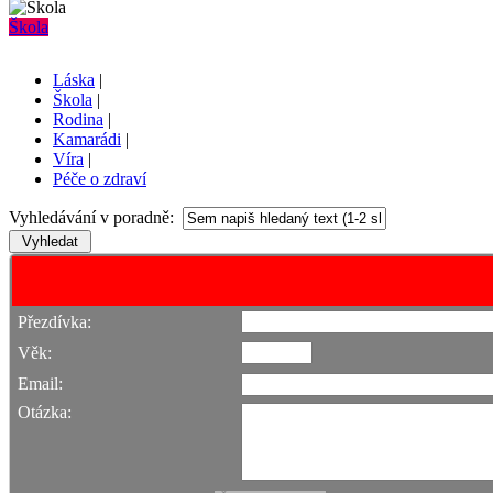
Škola
Láska
|
Škola
|
Rodina
|
Kamarádi
|
Víra
|
Péče o zdraví
Vyhledávání v poradně:
Přezdívka:
Věk:
Email:
Otázka: