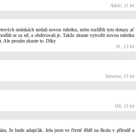
Adele, 11 let
tových stránkách nedali novou rubriku, nebo rozšířili tyto dotazy ať
modlili se za ně, a obdivovali je. Takže zkuste vytvořit novou rubriku
t. Ale prosím zkuste to. Díky
H., 13 let
Vanessa, 15 let
Oli, 15 let
ám, že bude adapťák. Jela jsem ve čtvrté třídě na školu v přírodě a