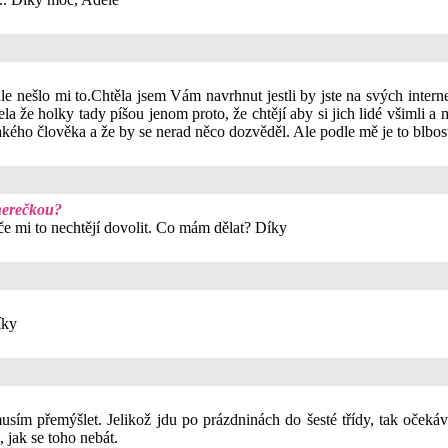
le nešlo mi to.Chtěla jsem Vám navrhnut jestli by jste na svých interne
ela že holky tady píšou jenom proto, že chtějí aby si jich lidé všimli a 
jakého člověka a že by se nerad něco dozvěděl. Ale podle mě je to blbos
 herečkou?
iče mi to nechtějí dovolit. Co mám dělat? Díky
íky
usím přemýšlet. Jelikož jdu po prázdninách do šesté třídy, tak očekáv
 jak se toho nebát.