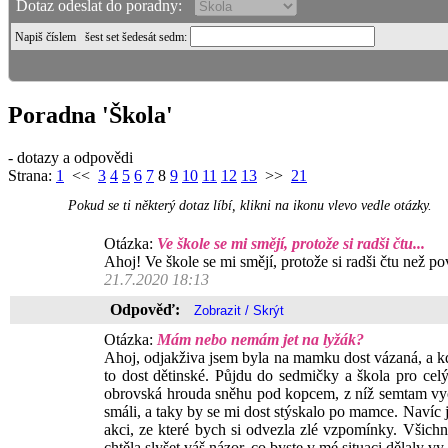
Dotaz odeslat do poradny:
Napiš číslem
šest set šedesát sedm
:
Poradna 'Škola'
- dotazy a odpovědi
Strana:
1
<<
3
4
5
6
7
8
9
10
11
12
13
>>
21
Pokud se ti některý dotaz líbí, klikni na ikonu vlevo vedle otázky.
Otázka:
Ve škole se mi smějí, protože si radši čtu...
Ahoj! Ve škole se mi smějí, protože si radši čtu než p
21.7.2020 18:13
Odpověď:
Otázka:
Mám nebo nemám jet na lyžák?
Ahoj, odjakživa jsem byla na mamku dost vázaná, a kdyk
to dost dětinské. Půjdu do sedmičky a škola pro celý
obrovská hrouda sněhu pod kopcem, z níž semtam vyčuh
smáli, a taky by se mi dost stýskalo po mamce. Navíc 
akci, ze které bych si odvezla zlé vzpomínky. Všichn
chtěla slyšet váš názor, co byste v mé situaci dělaly v