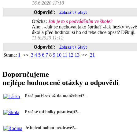
16.6.2020 17:18
Odpověď:
Otázka:
Jak je to s podváděním ve škole?
Ahoj. -Jak se nechovat jako šprtka? -Jak hezky vysvě
úkol a před hodinou si ho od tebe chce opsat? Děkuji.
11.6.2020 11:12
Odpověď:
Strana:
1
<<
3
4
5
6
7
8
9
10
11
12
13
>>
21
Doporučujeme
nejlépe hodnocené otázky a odpovědi
Proč patří sex až do manželství?...
Proč se mi holky posmívají?...
Je holení nohou nezdravé?...