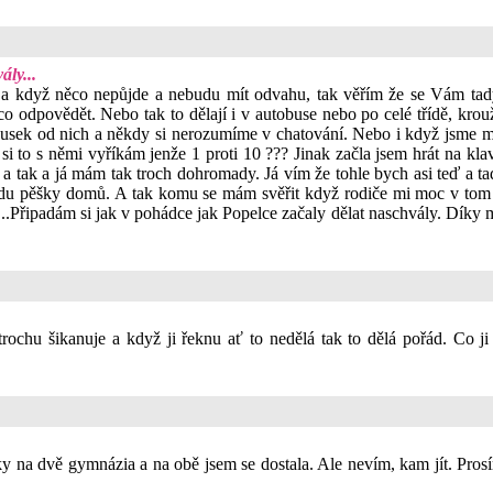
ly...
 a když něco nepůjde a nebudu mít odvahu, tak věřím že se Vám tady 
 co odpovědět. Nebo tak to dělají i v autobuse nebo po celé třídě, kr
ek od nich a někdy si nerozumíme v chatování. Nebo i když jsme měli
ť si to s němi vyříkám jenže 1 proti 10 ??? Jinak začla jsem hrát na klav
 a tak a já mám tak troch dohromady. Já vím že tohle bych asi teď a tad
jdu pěšky domů. A tak komu se mám svěřit když rodiče mi moc v tom n
k....Připadám si jak v pohádce jak Popelce začaly dělat naschvály. Díky
ochu šikanuje a když ji řeknu ať to nedělá tak to dělá pořád. Co j
ky na dvě gymnázia a na obě jsem se dostala. Ale nevím, kam jít. Pros