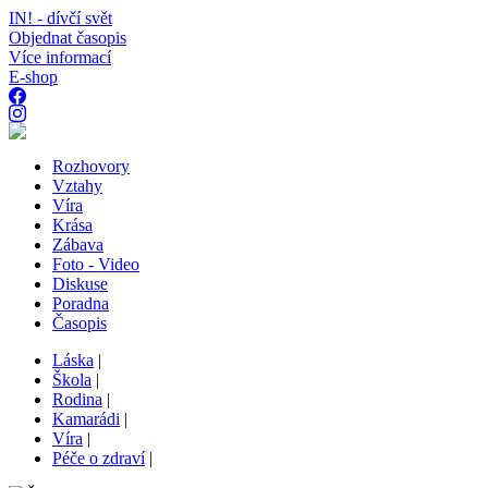
IN! - dívčí svět
Objednat časopis
Více informací
E-shop
Rozhovory
Vztahy
Víra
Krása
Zábava
Foto - Video
Diskuse
Poradna
Časopis
Láska
|
Škola
|
Rodina
|
Kamarádi
|
Víra
|
Péče o zdraví
|