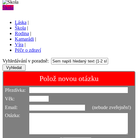
Škola
Láska
|
Škola
|
Rodina
|
Kamarádi
|
Víra
|
Péče o zdraví
Vyhledávání v poradně:
Polož novou otázku
Přezdívka:
Věk:
Email:
(nebude zveřejněn!)
Otázka: