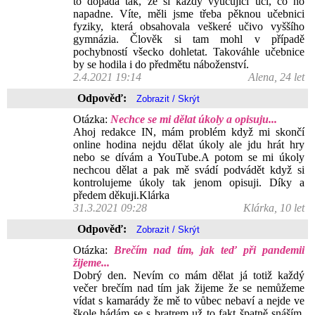
to dopadá tak, že si každý vyučující učí, co ho
napadne. Víte, měli jsme třeba pěknou učebnici
fyziky, která obsahovala veškeré učivo vyššího
gymnázia. Člověk si tam mohl v případě
pochybností všecko dohletat. Takováhle učebnice
by se hodila i do předmětu náboženství.
2.4.2021 19:14
Alena, 24 let
Odpověď:
Otázka:
Nechce se mi dělat úkoly a opisuju...
Ahoj redakce IN, mám problém když mi skončí
online hodina nejdu dělat úkoly ale jdu hrát hry
nebo se dívám a YouTube.A potom se mi úkoly
nechcou dělat a pak mě svádí podvádět když si
kontrolujeme úkoly tak jenom opisuji. Díky a
předem děkuji.Klárka
31.3.2021 09:28
Klárka, 10 let
Odpověď:
Otázka:
Brečím nad tím, jak teď při pandemii
žijeme...
Dobrý den. Nevím co mám dělat já totiž každý
večer brečím nad tím jak žijeme že se nemůžeme
vídat s kamarády že mě to vůbec nebaví a nejde ve
škole hádám se s bratrem už to fakt špatně snáším.