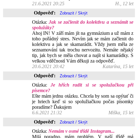
21.6.2021 20:25
H., 12 let
Odpověď:
Otázka:
Jak se začlenit do kolektivu a seznámit se
spolužáky?
Ahoj IN! V září mám jít na gymnázium a už mám z
toho pořádný stres. Nevím jak se mám začlenit do
kolektivu a jak se skamarádit. Vždy jsem měla ze
seznamování tak trochu nervozitu. Nemáte nějaký
tip, jak bych se měla chovat a najít si kamarádky. S
velkou vděčností Vám děkuji za odpověď.
20.6.2021 20:42
Katarína, 15 let
Odpověď:
Otázka:
Je hřích radit si se spolužačkou při
písemce?
Ešte mám jednu otázku. Chcela by som sa opýtať či
je hriech keď si so spolužiačkou počas písomky
poradíme? Ďakujem
6.6.2021 21:32
Miška, 15 let
Odpověď:
Otázka:
Nemám v osmé třídě Instagram...
Milá poradno, mám problém. V naší třídě má