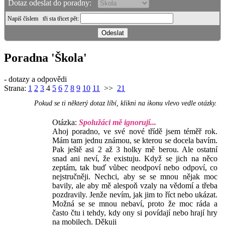
Dotaz odeslat do poradny:
Napiš číslem
tři sta třicet pět
:
Poradna 'Škola'
- dotazy a odpovědi
Strana:
1
2
3
4
5
6
7
8
9
10
11
>>
21
Pokud se ti některý dotaz líbí, klikni na ikonu vlevo vedle otázky.
Otázka:
Spolužáci mě ignorují...
Ahoj poradno, ve své nové třídě jsem téměř rok.
Mám tam jednu známou, se kterou se docela bavím.
Pak ještě asi 2 až 3 holky mě berou. Ale ostatní
snad ani neví, že existuju. Když se jich na něco
zeptám, tak buď vůbec neodpoví nebo odpoví, co
nejstručněji. Nechci, aby se se mnou nějak moc
bavily, ale aby mě alespoň vzaly na vědomí a třeba
pozdravily. Jenže nevím, jak jim to říct nebo ukázat.
Možná se se mnou nebaví, proto že moc ráda a
často čtu i tehdy, kdy ony si povídají nebo hrají hry
na mobilech. Děkuji