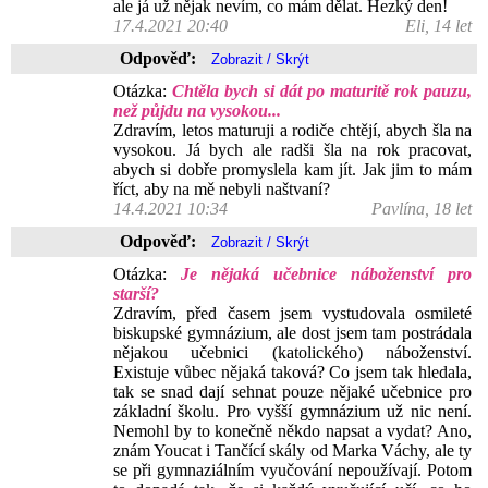
ale já už nějak nevím, co mám dělat. Hezký den!
17.4.2021 20:40
Eli, 14 let
Odpověď:
Otázka:
Chtěla bych si dát po maturitě rok pauzu,
než půjdu na vysokou...
Zdravím, letos maturuji a rodiče chtějí, abych šla na
vysokou. Já bych ale radši šla na rok pracovat,
abych si dobře promyslela kam jít. Jak jim to mám
říct, aby na mě nebyli naštvaní?
14.4.2021 10:34
Pavlína, 18 let
Odpověď:
Otázka:
Je nějaká učebnice náboženství pro
starší?
Zdravím, před časem jsem vystudovala osmileté
biskupské gymnázium, ale dost jsem tam postrádala
nějakou učebnici (katolického) náboženství.
Existuje vůbec nějaká taková? Co jsem tak hledala,
tak se snad dají sehnat pouze nějaké učebnice pro
základní školu. Pro vyšší gymnázium už nic není.
Nemohl by to konečně někdo napsat a vydat? Ano,
znám Youcat i Tančící skály od Marka Váchy, ale ty
se při gymnaziálním vyučování nepoužívají. Potom