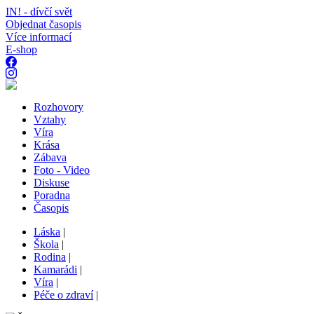
IN! - dívčí svět
Objednat časopis
Více informací
E-shop
Rozhovory
Vztahy
Víra
Krása
Zábava
Foto - Video
Diskuse
Poradna
Časopis
Láska
|
Škola
|
Rodina
|
Kamarádi
|
Víra
|
Péče o zdraví
|