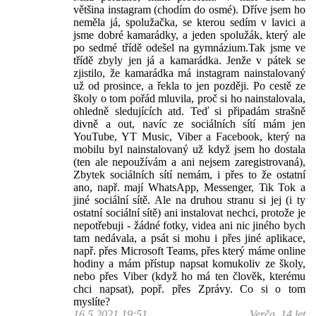
většina instagram (chodím do osmé). Dříve jsem ho
neměla já, spolužačka, se kterou sedím v lavici a
jsme dobré kamarádky, a jeden spolužák, který ale
po sedmé třídě odešel na gymnázium.Tak jsme ve
třídě zbyly jen já a kamarádka. Jenže v pátek se
zjistilo, že kamarádka má instagram nainstalovaný
už od prosince, a řekla to jen později. Po cestě ze
školy o tom pořád mluvila, proč si ho nainstalovala,
ohledně sledujících atd. Teď si připadám strašně
divně a out, navíc ze sociálních sítí mám jen
YouTube, YT Music, Viber a Facebook, který na
mobilu byl nainstalovaný už když jsem ho dostala
(ten ale nepoužívám a ani nejsem zaregistrovaná),
Zbytek sociálních sítí nemám, i přes to že ostatní
ano, např. mají WhatsApp, Messenger, Tik Tok a
jiné sociální sítě. Ale na druhou stranu si jej (i ty
ostatní sociální sítě) ani instalovat nechci, protože je
nepotřebuji - žádné fotky, videa ani nic jiného bych
tam nedávala, a psát si mohu i přes jiné aplikace,
např. přes Microsoft Teams, přes který máme online
hodiny a mám přístup napsat komukoliv ze školy,
nebo přes Viber (když ho má ten člověk, kterému
chci napsat), popř. přes Zprávy. Co si o tom
myslíte?
16.5.2021 19:51
Verča, 14 let