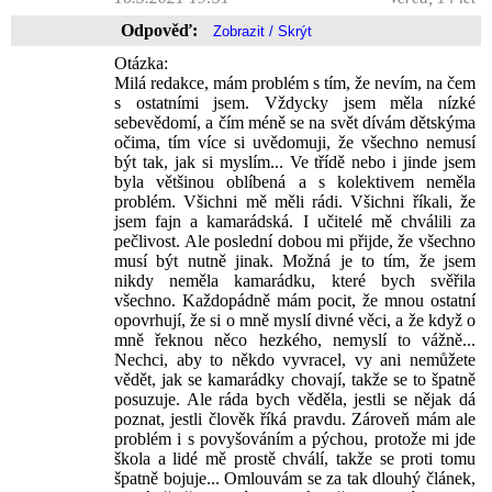
Odpověď:
Otázka:
Milá redakce, mám problém s tím, že nevím, na čem
s ostatními jsem. Vždycky jsem měla nízké
sebevědomí, a čím méně se na svět dívám dětskýma
očima, tím více si uvědomuji, že všechno nemusí
být tak, jak si myslím... Ve třídě nebo i jinde jsem
byla většinou oblíbená a s kolektivem neměla
problém. Všichni mě měli rádi. Všichni říkali, že
jsem fajn a kamarádská. I učitelé mě chválili za
pečlivost. Ale poslední dobou mi přijde, že všechno
musí být nutně jinak. Možná je to tím, že jsem
nikdy neměla kamarádku, které bych svěřila
všechno. Každopádně mám pocit, že mnou ostatní
opovrhují, že si o mně myslí divné věci, a že když o
mně řeknou něco hezkého, nemyslí to vážně...
Nechci, aby to někdo vyvracel, vy ani nemůžete
vědět, jak se kamarádky chovají, takže se to špatně
posuzuje. Ale ráda bych věděla, jestli se nějak dá
poznat, jestli člověk říká pravdu. Zároveň mám ale
problém i s povyšováním a pýchou, protože mi jde
škola a lidé mě prostě chválí, takže se proti tomu
špatně bojuje... Omlouvám se za tak dlouhý článek,