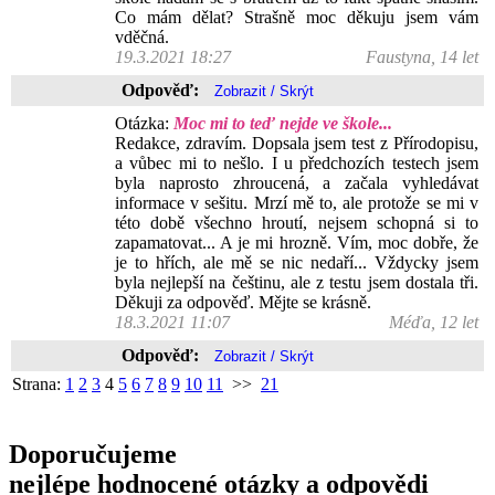
Co mám dělat? Strašně moc děkuju jsem vám
vděčná.
19.3.2021 18:27
Faustyna, 14 let
Odpověď:
Otázka:
Moc mi to teď nejde ve škole...
Redakce, zdravím. Dopsala jsem test z Přírodopisu,
a vůbec mi to nešlo. I u předchozích testech jsem
byla naprosto zhroucená, a začala vyhledávat
informace v sešitu. Mrzí mě to, ale protože se mi v
této době všechno hroutí, nejsem schopná si to
zapamatovat... A je mi hrozně. Vím, moc dobře, že
je to hřích, ale mě se nic nedaří... Vždycky jsem
byla nejlepší na češtinu, ale z testu jsem dostala tři.
Děkuji za odpověď. Mějte se krásně.
18.3.2021 11:07
Méďa, 12 let
Odpověď:
Strana:
1
2
3
4
5
6
7
8
9
10
11
>>
21
Doporučujeme
nejlépe hodnocené otázky a odpovědi