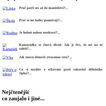
Proč patří sex až do manželství?...
Proč se mi holky posmívají?...
Je holení nohou nezdravé?...
Kamarádka se chová divně. Jak jí říct, že mi na ní
záleží?...
Jak znovu obnovit ztracenou víru?...
Co si myslíte o očkování proti rakovině děložního
čípku?...
Nejčtenější
co zaujalo i jiné...