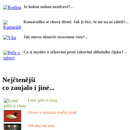
Je holení nohou nezdravé?...
Kamarádka se chová divně. Jak jí říct, že mi na ní záleží?...
Jak znovu obnovit ztracenou víru?...
Co si myslíte o očkování proti rakovině děložního čípku?...
Nejčtenější
co zaujalo i jiné...
Letní péče o vlasy
Ovoce a zelenina trochu jinak
Odvahu dej nám