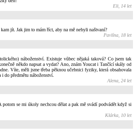
ezký den!
Eli, 14 let
 kam jít. Jak jim to mám říct, aby na mě nebyli naštvaní?
Pavlína, 18 let
olického) náboženství. Existuje vůbec nějaká taková? Co jsem tak
 konečně někdo napsat a vydat? Ano, znám Youcat i Tančící skály od
dne. Víte, měli jsme třeba pěknou učebnici fyziky, která obsahovala
a i do předmětu náboženství.
Alena, 24 let
A potom se mi úkoly nechcou dělat a pak mě svádí podvádět když si
Klárka, 10 let