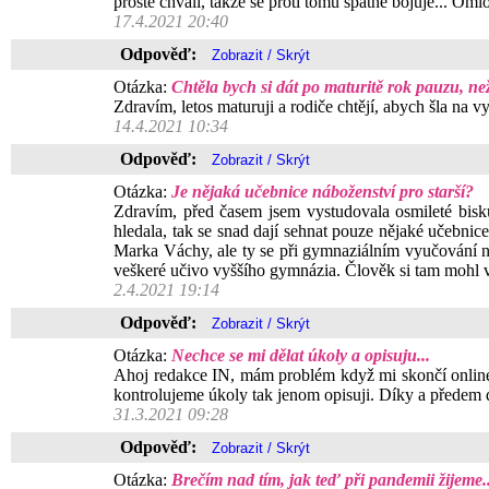
prostě chválí, takže se proti tomu špatně bojuje... Om
17.4.2021 20:40
Odpověď:
Otázka:
Chtěla bych si dát po maturitě rok pauzu, ne
Zdravím, letos maturuji a rodiče chtějí, abych šla na v
14.4.2021 10:34
Odpověď:
Otázka:
Je nějaká učebnice náboženství pro starší?
Zdravím, před časem jsem vystudovala osmileté bisk
hledala, tak se snad dají sehnat pouze nějaké učebni
Marka Váchy, ale ty se při gymnaziálním vyučování ne
veškeré učivo vyššího gymnázia. Člověk si tam mohl v
2.4.2021 19:14
Odpověď:
Otázka:
Nechce se mi dělat úkoly a opisuju...
Ahoj redakce IN, mám problém když mi skončí online 
kontrolujeme úkoly tak jenom opisuji. Díky a předem 
31.3.2021 09:28
Odpověď:
Otázka:
Brečím nad tím, jak teď při pandemii žijeme..