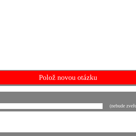
Polož novou otázku
(nebude zveře