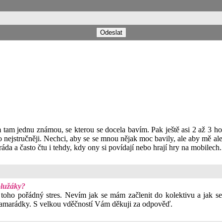
am jednu známou, se kterou se docela bavím. Pak ještě asi 2 až 3 holk
ejstručněji. Nechci, aby se se mnou nějak moc bavily, ale aby mě ales
da a často čtu i tehdy, kdy ony si povídají nebo hrají hry na mobilech
olužáky?
ho pořádný stres. Nevím jak se mám začlenit do kolektivu a jak se
i kamarádky. S velkou vděčností Vám děkuji za odpověď.