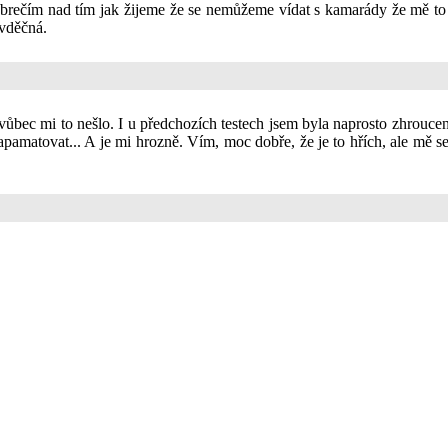
brečím nad tím jak žijeme že se nemůžeme vídat s kamarády že mě to 
vděčná.
vůbec mi to nešlo. I u předchozích testech jsem byla naprosto zhroucená
pamatovat... A je mi hrozně. Vím, moc dobře, že je to hřích, ale mě se 