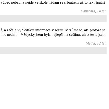
vůbec nebaví a nejde ve škole hádám se s bratrem už to fakt špatně
Faustyna, 14 let
, a začala vyhledávat informace v sešitu. Mrzí mě to, ale protože se
nic nedaří... Vždycky jsem byla nejlepší na češtinu, ale z testu jsem
Méďa, 12 let