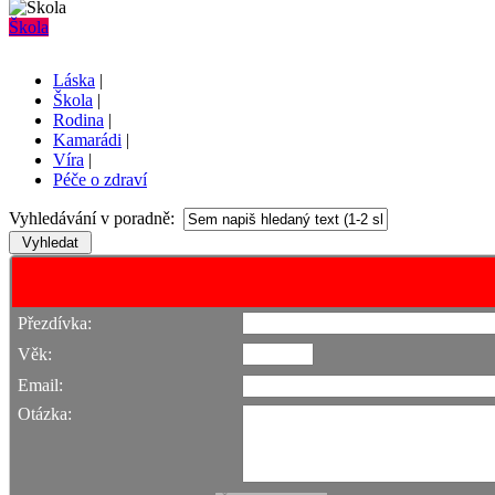
Škola
Láska
|
Škola
|
Rodina
|
Kamarádi
|
Víra
|
Péče o zdraví
Vyhledávání v poradně:
Přezdívka:
Věk:
Email:
Otázka: