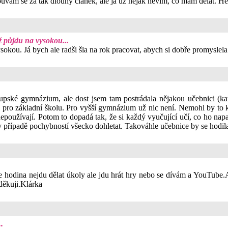
louvám se za tak dlouhý článek, ale já už nějak nevím, co mám dělat. H
ž půjdu na vysokou...
ysokou. Já bych ale radši šla na rok pracovat, abych si dobře promyslela
upské gymnázium, ale dost jsem tam postrádala nějakou učebnici (kat
ce pro základní školu. Pro vyšší gymnázium už nic není. Nemohl by to
používají. Potom to dopadá tak, že si každý vyučující učí, co ho napa
 případě pochybností všecko dohletat. Takováhle učebnice by se hodil
hodina nejdu dělat úkoly ale jdu hrát hry nebo se dívám a YouTube.
děkuji.Klárka
.