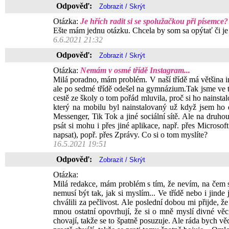
Odpověď:
Otázka:
Je hřích radit si se spolužačkou při písemce?
Ešte mám jednu otázku. Chcela by som sa opýtať či j
6.6.2021 21:32
Odpověď:
Otázka:
Nemám v osmé třídě Instagram...
Milá poradno, mám problém. V naší třídě má většina i
ale po sedmé třídě odešel na gymnázium.Tak jsme ve tř
cestě ze školy o tom pořád mluvila, proč si ho nainsta
který na mobilu byl nainstalovaný už když jsem ho d
Messenger, Tik Tok a jiné sociální sítě. Ale na druhou s
psát si mohu i přes jiné aplikace, např. přes Micros
napsat), popř. přes Zprávy. Co si o tom myslíte?
16.5.2021 19:51
Odpověď:
Otázka:
Milá redakce, mám problém s tím, že nevím, na čem 
nemusí být tak, jak si myslím... Ve třídě nebo i jind
chválili za pečlivost. Ale poslední dobou mi přijde,
mnou ostatní opovrhují, že si o mně myslí divné vě
chovají, takže se to špatně posuzuje. Ale ráda bych vě