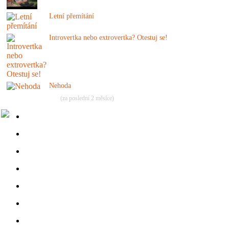
Letní přemítání
Introvertka nebo extrovertka? Otestuj se!
Nehoda
(za poslední 2 měsíce)