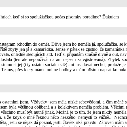
e hriech keď si so spolužiačkou počas písomky poradíme? Ďakujem
nstagram (chodím do osmé). Dříve jsem ho neměla já, spolužačka, se kt
ídě zbyly jen já a kamarádka. Jenže v pátek se zjistilo, že kamarádka m
lovala, ohledně sledujících atd. Teď si připadám strašně divně a out, 
ostala (ten ale nepoužívám a ani nejsem zaregistrovaná), Zbytek soc
tranu si jej (i ty ostatní sociální sítě) ani instalovat nechci, protože 
oft Teams, přes který máme online hodiny a mám přístup napsat komuko
s ostatními jsem. Vždycky jsem měla nízké sebevědomí, a čím méně se
e jsem byla většinou oblíbená a s kolektivem neměla problém. Všichni m
 že všechno musí být nutně jinak. Možná je to tím, že jsem nikdy nem
ci, a že když o mně řeknou něco hezkého, nemyslí to vážně... Nechci
děla, jestli se nějak dá poznat, jestli člověk říká pravdu. Zároveň mám