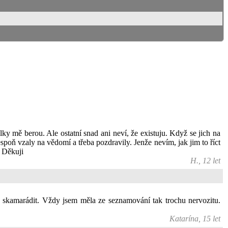
y mě berou. Ale ostatní snad ani neví, že existuju. Když se jich na
poň vzaly na vědomí a třeba pozdravily. Jenže nevím, jak jim to říct
. Děkuji
H., 12 let
 skamarádit. Vždy jsem měla ze seznamování tak trochu nervozitu.
Katarína, 15 let