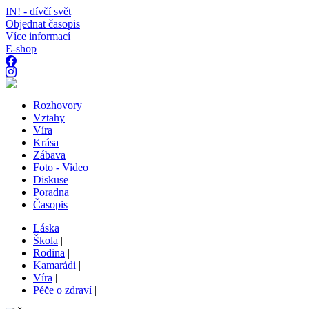
IN! - dívčí svět
Objednat časopis
Více informací
E-shop
Rozhovory
Vztahy
Víra
Krása
Zábava
Foto - Video
Diskuse
Poradna
Časopis
Láska
|
Škola
|
Rodina
|
Kamarádi
|
Víra
|
Péče o zdraví
|