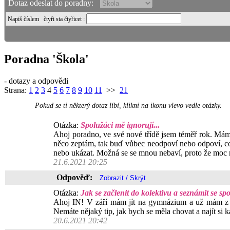
Dotaz odeslat do poradny:
Napiš číslem
čtyři sta čtyřicet
:
Poradna 'Škola'
- dotazy a odpovědi
Strana:
1
2
3
4
5
6
7
8
9
10
11
>>
21
Pokud se ti některý dotaz líbí, klikni na ikonu vlevo vedle otázky.
Otázka:
Spolužáci mě ignorují...
Ahoj poradno, ve své nové třídě jsem téměř rok. Mám t
něco zeptám, tak buď vůbec neodpoví nebo odpoví, co n
nebo ukázat. Možná se se mnou nebaví, proto že moc rá
21.6.2021 20:25
Odpověď:
Otázka:
Jak se začlenit do kolektivu a seznámit se sp
Ahoj IN! V září mám jít na gymnázium a už mám z to
Nemáte nějaký tip, jak bych se měla chovat a najít s
20.6.2021 20:42