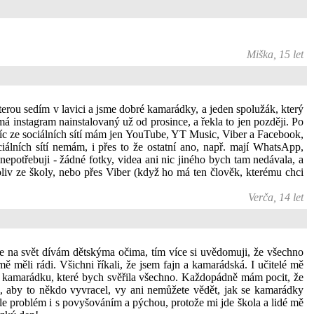
Miška, 15 let
erou sedím v lavici a jsme dobré kamarádky, a jeden spolužák, který
á instagram nainstalovaný už od prosince, a řekla to jen později. Po
navíc ze sociálních sítí mám jen YouTube, YT Music, Viber a Facebook,
iálních sítí nemám, i přes to že ostatní ano, např. mají WhatsApp,
je nepotřebuji - žádné fotky, videa ani nic jiného bych tam nedávala, a
liv ze školy, nebo přes Viber (když ho má ten člověk, kterému chci
Verča, 14 let
 na svět dívám dětskýma očima, tím více si uvědomuji, že všechno
ě měli rádi. Všichni říkali, že jsem fajn a kamarádská. I učitelé mě
ěla kamarádku, které bych svěřila všechno. Každopádně mám pocit, že
, aby to někdo vyvracel, vy ani nemůžete vědět, jak se kamarádky
 ale problém i s povyšováním a pýchou, protože mi jde škola a lidé mě