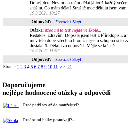
Dobrý den. Nevím co mám dělat já totiž každý večer 
snáším. Co mám dělat? Strašně moc děkuju jsem vám 
19.3.2021 18:27
Odpověď:
Otázka:
Moc mi to teď nejde ve škole...
Redakce, zdravím. Dopsala jsem test z Přírodopisu, a 
mi v této době všechno hroutí, nejsem schopná si to za
dostala tři. Děkuji za odpověď. Mějte se krásně.
18.3.2021 11:07
Odpověď:
Strana:
1
2
3
4
5
6
7
8
9
10
11
>>
21
Doporučujeme
nejlépe hodnocené otázky a odpovědi
Proč patří sex až do manželství?...
Proč se mi holky posmívají?...