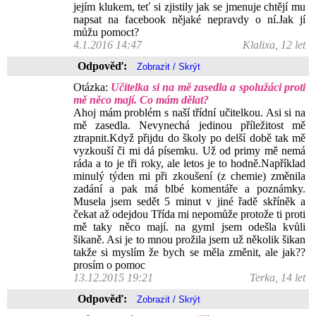
jejím klukem, teť si zjistily jak se jmenuje chtějí mu
napsat na facebook nějaké nepravdy o ní.Jak jí
můžu pomoct?
4.1.2016 14:47
Klalixa, 12 let
Odpověď:
Otázka:
Učitelka si na mě zasedla a spolužáci proti
mě něco mají. Co mám dělat?
Ahoj mám problém s naší třídní učitelkou. Asi si na
mě zasedla. Nevynechá jedinou příležitost mě
ztrapnit.Když přijdu do školy po delší době tak mě
vyzkouší či mi dá písemku. Už od primy mě nemá
ráda a to je tři roky, ale letos je to hodně.Například
minulý týden mi při zkoušení (z chemie) změnila
zadání a pak má blbé komentáře a poznámky.
Musela jsem sedět 5 minut v jiné řadě skříněk a
čekat až odejdou Třída mi nepomůže protože ti proti
mě taky něco mají. na gyml jsem odešla kvůli
šikaně. Asi je to mnou prožila jsem už několik šikan
takže si myslím že bych se měla změnit, ale jak??
prosím o pomoc
13.12.2015 19:21
Terka, 14 let
Odpověď: