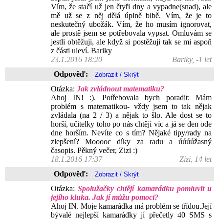
Vím, že stačí už jen čtyři dny a vypadne(snad), ale
mě už se z něj dělá úplně blbě. Vím, že je to
neskutečný ubožák. Vím, že ho musím ignorovat,
ale prostě jsem se potřebovala vypsat. Omluvám se
jestli obtěžuji, ale když si postěžuji tak se mi aspoň
z části uleví. Bariky
23.1.2016 18:20
Bariky, -1 let
Odpověď:
Otázka:
Jak zvládnout matematiku?
Ahoj IN! :). Potřebovala bych poradit: Mám
problém s matematikou- vždy jsem to tak nějak
zvládala (na 2 / 3) a nějak to šlo. Ale dost se to
horší, učitelky toho po nás chtějí víc a já se den ode
dne horším. Nevíte co s tím? Nějaké tipy/rady na
zlepšení? Mooooc díky za radu a úúúúžasný
časopis. Pěkný večer, Zizi :)
18.1.2016 17:37
Zizi, 14 let
Odpověď:
Otázka:
Spolužačky chtějí kamarádku pomluvit u
jejího kluka. Jak jí můžu pomoci?
Ahoj IN. Moje kamarádka má problém se třídou.Její
bývalé nejlepší kamarádky jí přečetly 40 SMS s