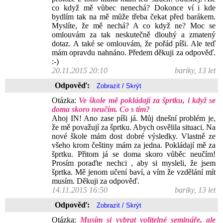
co když mě vůbec nenechá? Dokonce ví i kde
bydlím tak na mě může třeba čekat před barákem.
Myslíte, že mě nechá? A co když ne? Moc se
omlouvám za tak neskutečně dlouhý a zmatený
dotaz. A také se omlouvám, že pořád píši. Ale teď
mám opravdu nahnáno. Předem děkuji za odpověď.
:-)
20.11.2015 20:10
bariky, 13 let
Odpověď:
Otázka:
Ve škole mě pokládají za šprtku, i když se
doma skoro neučím. Co s tím?
Ahoj IN! Ano zase píši já. Můj dnešní problém je,
že mě považují za šprtku. Abych osvělila situaci. Na
nové škole mám dost dobré výsledky. Vlastně ze
všeho krom češtiny mám za jedna. Pokládají mě za
šprtku. Přitom já se doma skoro vůběc neučím!
Prosím poraďte nechci , aby si mysleli, že jsem
šprtka. Mě jenom učení baví, a vím že vzdělání mít
musím. Děkuji za odpověď.
14.11.2015 16:50
bariky, 13 let
Odpověď:
Otázka:
Musím si vybrat volitelné semináře, ale