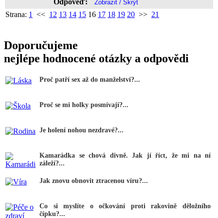
Odpověď:
Strana:
1
<<
12
13
14
15
16
17
18
19
20
>>
21
Doporučujeme
nejlépe hodnocené otázky a odpovědi
Proč patří sex až do manželství?...
Proč se mi holky posmívají?...
Je holení nohou nezdravé?...
Kamarádka se chová divně. Jak jí říct, že mi na ní
záleží?...
Jak znovu obnovit ztracenou víru?...
Co si myslíte o očkování proti rakovině děložního
čípku?...