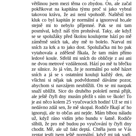
většinou jsem mezi těma co zbydou. On, ale začal
pokřikovat na kapitána týmu proč si jako vybral
takovou krávu, že asi není vpohodě. Naštěstí ten
kluk co byl kapitán je normální a ignoroval ho,ale
stejně mi to nebylo příjemné. Pak se mi tam
posmíval, když náš tým prohrával. Taky, ale když
se se spolužáky před školou koulujeme hází po mě
záměrně sních tak, aby mě to bolelo. Narval mi
sních za krk a to jako dost. Spolužačka mi ho pak
vytahovala a zděšeně říkala, že tam mám přímo
ledové koule. Střelil mi sních do obličeje z asi ani
ne dvou metrové vzdálenosti. Hází po mě tu břečku
ze silnice. Jo já vím, že je normální po sobě házet
sních a já se s ostatními kouluji každý den, ale
všichni si nějak tak podvědomně dáváme pozor,
abychom si navzájem neublížili. On se mi naopak
snaží ublížit. Sice do druhého pololetí nemá přijít,
ale ještě čtyři dny musím přežít s ním ve škole! To
je asi něco kolem 25 vyučovacích hodin! Už se mi i
nedávno zdál sen, že mě skopal. Rodiče říkají ať ho
ignoruji, ale to občas ani nejde. Mám blbou náladu
už, když ráno vidím jeho bundu v šatně. Rodiče
slíbili, že pro mě budou po vyučování ty čtyři dny
chodit. Mě, ale už fakt deptá. Chtěla jsem se Vás
zeptat jestli jsem ještě normální, když mi tak vadí.