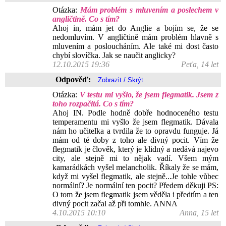
Otázka:
Mám problém s mluvením a poslechem v
angličtině. Co s tím?
Ahoj in, mám jet do Anglie a bojím se, že se
nedomluvím. V angličtině mám problém hlavně s
mluvením a posloucháním. Ale také mi dost často
chybí slovíčka. Jak se naučit anglicky?
12.10.2015 19:36
Peťa, 14 let
Odpověď:
Otázka:
V testu mi vyšlo, že jsem flegmatik. Jsem z
toho rozpačitá. Co s tím?
Ahoj IN. Podle hodně dobře hodnoceného testu
temperamentu mi vyšlo že jsem flegmatik. Dávala
nám ho učitelka a tvrdila že to opravdu funguje. Já
mám od té doby z toho ale divný pocit. Vím že
flegmatik je člověk, který je klidný a nedává najevo
city, ale stejně mi to nějak vadí. Všem mým
kamarádkách vyšel melancholik. Říkaly že se mám,
když mi vyšel flegmatik, ale stejně...Je tohle vůbec
normální? Je normální ten pocit? Předem děkuji PS:
O tom že jsem flegmatik jsem věděla i předtím a ten
divný pocit začal až při tomhle. ANNA
4.10.2015 10:10
Anna, 15 let