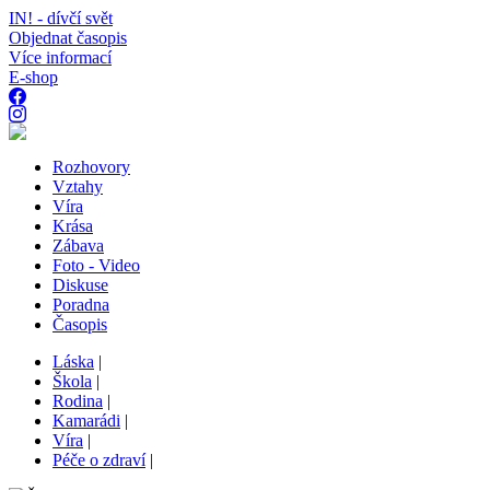
IN! - dívčí svět
Objednat časopis
Více informací
E-shop
Rozhovory
Vztahy
Víra
Krása
Zábava
Foto - Video
Diskuse
Poradna
Časopis
Láska
|
Škola
|
Rodina
|
Kamarádi
|
Víra
|
Péče o zdraví
|