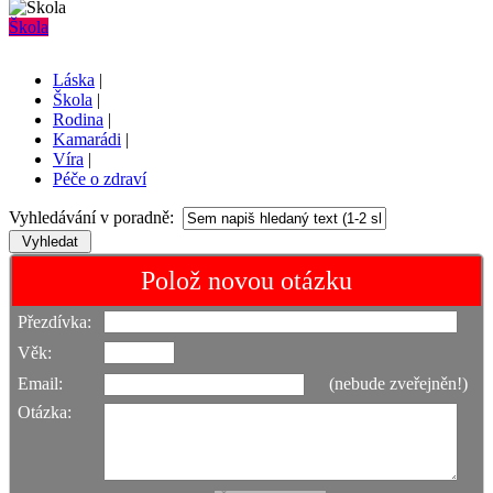
Škola
Láska
|
Škola
|
Rodina
|
Kamarádi
|
Víra
|
Péče o zdraví
Vyhledávání v poradně:
Polož novou otázku
Přezdívka:
Věk:
Email:
(nebude zveřejněn!)
Otázka: