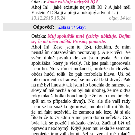
Otázka:
Jaké existuje nejvyšší IQ?
Ahoj In! , jaké existuje nejvyšší IQ ? A jaké měl
Enstein ? Děkuji a přeji a pokojný advent ! : )
13.12.2015 15:24
olga, 14 let
Odpověď:
Otázka:
Můj spolužák mně fyzicky ubližuje. Bojím
se, že mi něco udělá. Prosím, pomozte.
Ahoj In!. Zase jsem tu já:-). (doufám, že mím
neustálím dotazováním neotravuji.). Ale k věci. Ve
svém úplně prvním dotazu jsem psala, že mám
spolužáka, který je vlezlý. Jak jste psali ignorovala
jsem ho. No v rámci možností, protože do člověka
občas hučel tolik, že pak rozbolela hlava. Už od
toho incidentu s tramvají se mi zdál fakt divný. Pak
na mě byl hnusný tak jsem ho bouchla do ramene se
slovy ať mě nechá a on byl tak ubohej, že mě o dva
roky mladší holku bouchnul(ne že by to moc bolelo,
spíš mi to připadalo divný). No, ale dle vaší rady
jsem se ho snažila ignorovat, mnoho lidí mi říkalo,
že mi fakt nezávidí, že zamnou tak leze. Já si ale
říkala že to zvládnu a nic jsem doma neřekla. Což
byla jak se později ukázalo chyba. Začínal být už
opravdu neodbytný. Když jsem mu řekla že semnou
nepojede tramvají domů, šel se zeptat mé mladší