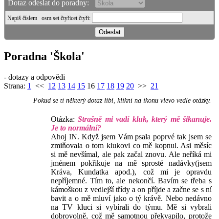
Dotaz odeslat do poradny:
Napiš číslem
osm set čtyřicet čtyři
:
Poradna 'Škola'
- dotazy a odpovědi
Strana:
1
<<
12
13
14
15
16
17
18
19
20
>>
21
Pokud se ti některý dotaz líbí, klikni na ikonu vlevo vedle otázky.
Otázka:
Strašně mi vadí kluk, který mě šikanuje.
Je to normální?
Ahoj IN. Když jsem Vám psala poprvé tak jsem se
zmiňovala o tom klukovi co mě kopnul. Asi měsíc
si mě nevšímal, ale pak začal znovu. Ale neříká mi
jménem pokřikuje na mě sprosté nadávky(jsem
Kráva, Kundatka apod.), což mi je opravdu
nepříjemné. Tím to, ale nekončí. Bavím se třeba s
kámoškou z vedlejší třídy a on příjde a začne se s ní
bavit a o mě mluví jako o tý krávě. Nebo nedávno
na TV kluci si vybírali do týmu. Mě si vybrali
dobrovolně, což mě samotnou překvapilo, protože