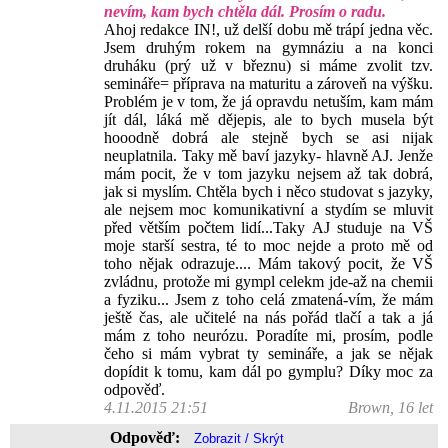
nevím, kam bych chtěla dál. Prosím o radu.
Ahoj redakce IN!, už delší dobu mě trápí jedna věc.
Jsem druhým rokem na gymnáziu a na konci
druháku (prý už v březnu) si máme zvolit tzv.
semináře= příprava na maturitu a zároveň na výšku.
Problém je v tom, že já opravdu netuším, kam mám
jít dál, láká mě dějepis, ale to bych musela být
hooodně dobrá ale stejně bych se asi nijak
neuplatnila. Taky mě baví jazyky- hlavně AJ. Jenže
mám pocit, že v tom jazyku nejsem až tak dobrá,
jak si myslím. Chtěla bych i něco studovat s jazyky,
ale nejsem moc komunikativní a stydím se mluvit
před větším počtem lidí...Taky AJ studuje na VŠ
moje starší sestra, té to moc nejde a proto mě od
toho nějak odrazuje.... Mám takový pocit, že VŠ
zvládnu, protože mi gympl celekm jde-až na chemii
a fyziku... Jsem z toho celá zmatená-vím, že mám
ještě čas, ale učitelé na nás pořád tlačí a tak a já
mám z toho neurózu. Poradíte mi, prosím, podle
čeho si mám vybrat ty semináře, a jak se nějak
dopídit k tomu, kam dál po gymplu? Díky moc za
odpověď.
4.11.2015 21:51
Brown, 16 let
Odpověď: