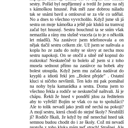
sestry. Pořád byl nepříjemný a tvrdil že jsme na něj
s kámoškou hnusné. Pak měl zase dobrou náladu
tak se snámi bavil a omlouval se za vše co udělal.
No a dnes to všechno vyvrcholilo. Když jsme sli já
sestra on moje kámoška a ještě pár kluků na tramvaj
začal byt hnusný. Sestru bouchnul ta se sním však
nemazlila a rány mu slušně vracela (a to je o několik
let mladší). Na zastávce jsem telefonovala a on
nějak tlačil sestru celkem zle. Už jsem se naštvala a
kopla ho ze zadu do nohy se slovy at necha mou
sestru napokoji. On se otočil a silně mě kopnul do
rozkroku! Neskutečně to bolelo až jsem si z toho
musela sednout přímo na zastávce na bobek aby
bolest utoupila. Když jsem mu začala nadávat do
kryplů a idiotů řekl jen ,,Bolest přejde” . Ostatní
kluci si ničeho nevšimli. Ten kdo mi pak pomáhal
na nohy byla kamarádka a sestra. Doma jsem to
všechno řekla a rodiče se neskutečně naštvali. Já je
chápu. Řekli že hned v pondělí jdou za ředitelem
aby to vyřešil! Bojím se však co na to spolužáci?
Ale to tolik nevadí jako jestli mě nechá na pokoji?
A mojí sestru, která chodí do stejné školy? Neublíží
jí? Rodiče říkali, že když by mě nenechal hned tak
semnou budou chodit do i ze školy. Což mi nevadí
protože z toho kluka mám teď strach! Strašnej. Ale