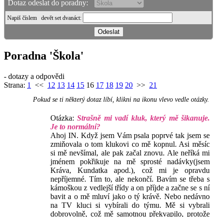
Dotaz odeslat do poradny:
Napiš číslem
devět set dvanáct
:
Poradna 'Škola'
- dotazy a odpovědi
Strana:
1
<<
12
13
14
15
16
17
18
19
20
>>
21
Pokud se ti některý dotaz líbí, klikni na ikonu vlevo vedle otázky.
Otázka:
Strašně mi vadí kluk, který mě šikanuje.
Je to normální?
Ahoj IN. Když jsem Vám psala poprvé tak jsem se
zmiňovala o tom klukovi co mě kopnul. Asi měsíc
si mě nevšímal, ale pak začal znovu. Ale neříká mi
jménem pokřikuje na mě sprosté nadávky(jsem
Kráva, Kundatka apod.), což mi je opravdu
nepříjemné. Tím to, ale nekončí. Bavím se třeba s
kámoškou z vedlejší třídy a on příjde a začne se s ní
bavit a o mě mluví jako o tý krávě. Nebo nedávno
na TV kluci si vybírali do týmu. Mě si vybrali
dobrovolně, což mě samotnou překvapilo, protože