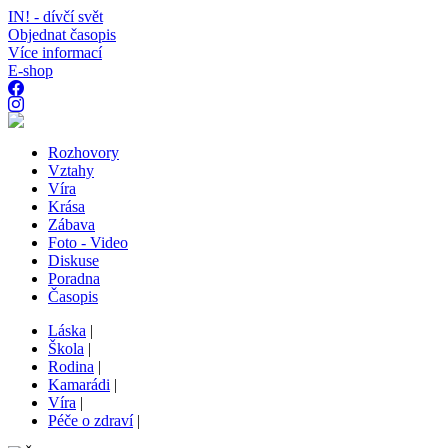
IN! - dívčí svět
Objednat časopis
Více informací
E-shop
Rozhovory
Vztahy
Víra
Krása
Zábava
Foto - Video
Diskuse
Poradna
Časopis
Láska
|
Škola
|
Rodina
|
Kamarádi
|
Víra
|
Péče o zdraví
|