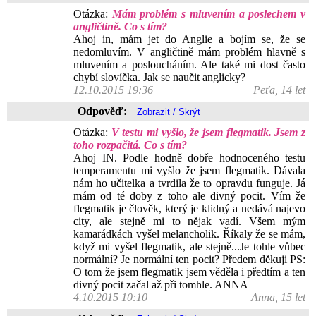
Otázka:
Mám problém s mluvením a poslechem v
angličtině. Co s tím?
Ahoj in, mám jet do Anglie a bojím se, že se
nedomluvím. V angličtině mám problém hlavně s
mluvením a posloucháním. Ale také mi dost často
chybí slovíčka. Jak se naučit anglicky?
12.10.2015 19:36
Peťa, 14 let
Odpověď:
Otázka:
V testu mi vyšlo, že jsem flegmatik. Jsem z
toho rozpačitá. Co s tím?
Ahoj IN. Podle hodně dobře hodnoceného testu
temperamentu mi vyšlo že jsem flegmatik. Dávala
nám ho učitelka a tvrdila že to opravdu funguje. Já
mám od té doby z toho ale divný pocit. Vím že
flegmatik je člověk, který je klidný a nedává najevo
city, ale stejně mi to nějak vadí. Všem mým
kamarádkách vyšel melancholik. Říkaly že se mám,
když mi vyšel flegmatik, ale stejně...Je tohle vůbec
normální? Je normální ten pocit? Předem děkuji PS:
O tom že jsem flegmatik jsem věděla i předtím a ten
divný pocit začal až při tomhle. ANNA
4.10.2015 10:10
Anna, 15 let