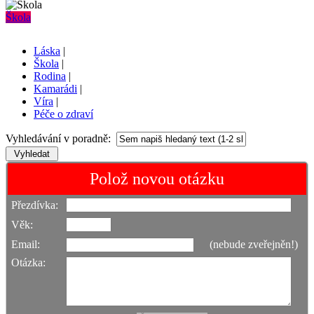
Škola
Láska
|
Škola
|
Rodina
|
Kamarádi
|
Víra
|
Péče o zdraví
Vyhledávání v poradně:
Polož novou otázku
Přezdívka:
Věk:
Email:
(nebude zveřejněn!)
Otázka: