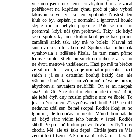
většinou jsem mezi těma co zbydou. On, ale začal
pokřikovat na kapitána týmu proč si jako vybral
takovou krávu, že asi není vpohodě. Naštěstí ten
kluk co byl kapitán je normální a ignoroval ho,ale
stejně mi to nebylo příjemné. Pak se mi tam
posmíval, když náš tým prohrával. Taky, ale když
se se spolužáky před školou koulujeme hází po mě
záměrně sních tak, aby mě to bolelo. Narval mi
sních za krk a to jako dost. Spolužačka mi ho pak
vytahovala a zděšeně říkala, že tam mám přímo
ledové koule. Střelil mi sních do obličeje z asi ani
ne dvou metrové vzdálenosti. Hází po mě tu břečku
ze silnice. Jo já vím, že je normální po sobě házet
sních a já se s ostatními kouluji každý den, ale
všichni si nějak tak podvědomně dáváme pozor,
abychom si navzájem neublížili. On se mi naopak
snaží ublížit. Sice do druhého pololetí nemá přijít,
ale ještě čtyři dny musím přežít s ním ve škole! To
je asi něco kolem 25 vyučovacích hodin! Už se mi i
nedávno zdál sen, že mě skopal. Rodiče říkají ať ho
ignoruji, ale to občas ani nejde. Mám blbou náladu
už, když ráno vidím jeho bundu v šatně. Rodiče
slíbili, že pro mě budou po vyučování ty čtyři dny
chodit. Mě, ale už fakt deptá. Chtěla jsem se Vás
zeptat jestli jsem ještě normální, když mi tak vadí.