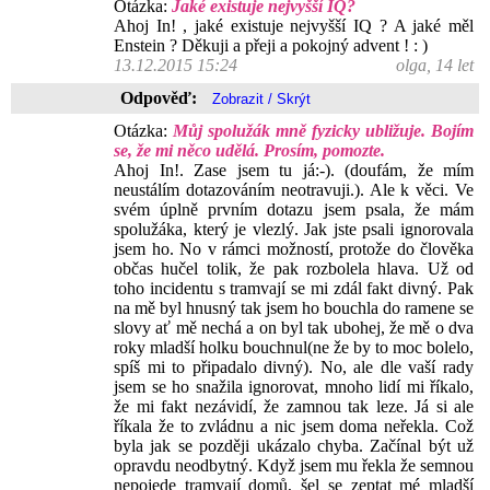
Otázka:
Jaké existuje nejvyšší IQ?
Ahoj In! , jaké existuje nejvyšší IQ ? A jaké měl
Enstein ? Děkuji a přeji a pokojný advent ! : )
13.12.2015 15:24
olga, 14 let
Odpověď:
Otázka:
Můj spolužák mně fyzicky ubližuje. Bojím
se, že mi něco udělá. Prosím, pomozte.
Ahoj In!. Zase jsem tu já:-). (doufám, že mím
neustálím dotazováním neotravuji.). Ale k věci. Ve
svém úplně prvním dotazu jsem psala, že mám
spolužáka, který je vlezlý. Jak jste psali ignorovala
jsem ho. No v rámci možností, protože do člověka
občas hučel tolik, že pak rozbolela hlava. Už od
toho incidentu s tramvají se mi zdál fakt divný. Pak
na mě byl hnusný tak jsem ho bouchla do ramene se
slovy ať mě nechá a on byl tak ubohej, že mě o dva
roky mladší holku bouchnul(ne že by to moc bolelo,
spíš mi to připadalo divný). No, ale dle vaší rady
jsem se ho snažila ignorovat, mnoho lidí mi říkalo,
že mi fakt nezávidí, že zamnou tak leze. Já si ale
říkala že to zvládnu a nic jsem doma neřekla. Což
byla jak se později ukázalo chyba. Začínal být už
opravdu neodbytný. Když jsem mu řekla že semnou
nepojede tramvají domů, šel se zeptat mé mladší