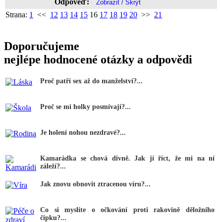
Odpověď:
Strana:
1
<<
12
13
14
15
16
17
18
19
20
>>
21
Doporučujeme
nejlépe hodnocené otázky a odpovědi
Proč patří sex až do manželství?...
Proč se mi holky posmívají?...
Je holení nohou nezdravé?...
Kamarádka se chová divně. Jak jí říct, že mi na ní
záleží?...
Jak znovu obnovit ztracenou víru?...
Co si myslíte o očkování proti rakovině děložního
čípku?...