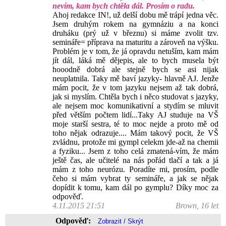
nevím, kam bych chtěla dál. Prosím o radu.
Ahoj redakce IN!, už delší dobu mě trápí jedna věc.
Jsem druhým rokem na gymnáziu a na konci
druháku (prý už v březnu) si máme zvolit tzv.
semináře= příprava na maturitu a zároveň na výšku.
Problém je v tom, že já opravdu netuším, kam mám
jít dál, láká mě dějepis, ale to bych musela být
hooodně dobrá ale stejně bych se asi nijak
neuplatnila. Taky mě baví jazyky- hlavně AJ. Jenže
mám pocit, že v tom jazyku nejsem až tak dobrá,
jak si myslím. Chtěla bych i něco studovat s jazyky,
ale nejsem moc komunikativní a stydím se mluvit
před větším počtem lidí...Taky AJ studuje na VŠ
moje starší sestra, té to moc nejde a proto mě od
toho nějak odrazuje.... Mám takový pocit, že VŠ
zvládnu, protože mi gympl celekm jde-až na chemii
a fyziku... Jsem z toho celá zmatená-vím, že mám
ještě čas, ale učitelé na nás pořád tlačí a tak a já
mám z toho neurózu. Poradíte mi, prosím, podle
čeho si mám vybrat ty semináře, a jak se nějak
dopídit k tomu, kam dál po gymplu? Díky moc za
odpověď.
4.11.2015 21:51
Brown, 16 let
Odpověď: