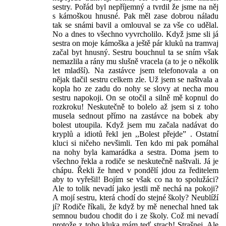
sestry. Pořád byl nepříjemný a tvrdil že jsme na něj
s kámoškou hnusné. Pak měl zase dobrou náladu
tak se snámi bavil a omlouval se za vše co udělal.
No a dnes to všechno vyvrcholilo. Když jsme sli já
sestra on moje kámoška a ještě pár kluků na tramvaj
začal byt hnusný. Sestru bouchnul ta se sním však
nemazlila a rány mu slušně vracela (a to je o několik
let mladší). Na zastávce jsem telefonovala a on
nějak tlačil sestru celkem zle. Už jsem se naštvala a
kopla ho ze zadu do nohy se slovy at necha mou
sestru napokoji. On se otočil a silně mě kopnul do
rozkroku! Neskutečně to bolelo až jsem si z toho
musela sednout přímo na zastávce na bobek aby
bolest utoupila. Když jsem mu začala nadávat do
kryplů a idiotů řekl jen ,,Bolest přejde” . Ostatní
kluci si ničeho nevšimli. Ten kdo mi pak pomáhal
na nohy byla kamarádka a sestra. Doma jsem to
všechno řekla a rodiče se neskutečně naštvali. Já je
chápu. Řekli že hned v pondělí jdou za ředitelem
aby to vyřešil! Bojím se však co na to spolužáci?
Ale to tolik nevadí jako jestli mě nechá na pokoji?
A mojí sestru, která chodí do stejné školy? Neublíží
jí? Rodiče říkali, že když by mě nenechal hned tak
semnou budou chodit do i ze školy. Což mi nevadí
protože z toho kluka mám teď strach! Strašnej. Ale