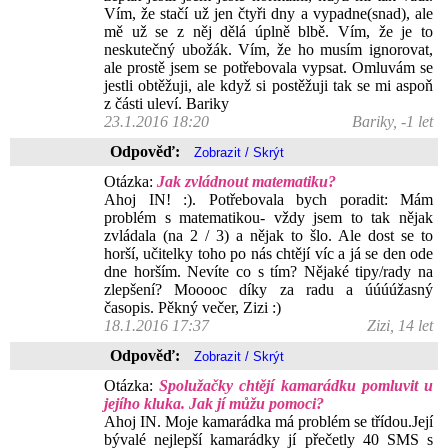
Vím, že stačí už jen čtyři dny a vypadne(snad), ale
mě už se z něj dělá úplně blbě. Vím, že je to
neskutečný ubožák. Vím, že ho musím ignorovat,
ale prostě jsem se potřebovala vypsat. Omluvám se
jestli obtěžuji, ale když si postěžuji tak se mi aspoň
z části uleví. Bariky
23.1.2016 18:20
Bariky, -1 let
Odpověď:
Otázka:
Jak zvládnout matematiku?
Ahoj IN! :). Potřebovala bych poradit: Mám
problém s matematikou- vždy jsem to tak nějak
zvládala (na 2 / 3) a nějak to šlo. Ale dost se to
horší, učitelky toho po nás chtějí víc a já se den ode
dne horším. Nevíte co s tím? Nějaké tipy/rady na
zlepšení? Mooooc díky za radu a úúúúžasný
časopis. Pěkný večer, Zizi :)
18.1.2016 17:37
Zizi, 14 let
Odpověď:
Otázka:
Spolužačky chtějí kamarádku pomluvit u
jejího kluka. Jak jí můžu pomoci?
Ahoj IN. Moje kamarádka má problém se třídou.Její
bývalé nejlepší kamarádky jí přečetly 40 SMS s