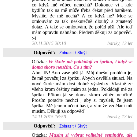
co když mě vůbec nenechá? Dokonce ví i kde
bydlím tak na mě může třeba čekat před barákem.
Myslíte, že mě nechá? A co když ne? Moc se
omlouvám za tak neskutečně dlouhý a zmatený
dotaz. A také se omlouvám, že pořád píši. Ale teď
mám opravdu nahnáno. Předem děkuji za odpověď.
:-)
20.11.2015 20:10
bariky, 13 let
Odpověď:
Otázka:
Ve škole mě pokládají za šprtku, i když se
doma skoro neučím. Co s tím?
Ahoj IN! Ano zase píši já. Můj dnešní problém je,
že mě považují za šprtku. Abych osvělila situaci. Na
nové škole mám dost dobré výsledky. Vlastně ze
všeho krom češtiny mám za jedna. Pokládají mě za
šprtku. Přitom já se doma skoro vůběc neučím!
Prosím poraďte nechci , aby si mysleli, že jsem
šprtka. Mě jenom učení baví, a vím že vzdělání mít
musím. Děkuji za odpověď.
14.11.2015 16:50
bariky, 13 let
Odpověď:
Otázka:
Musím si vybrat volitelné semináře, ale