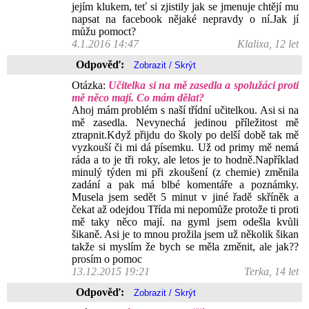
jejím klukem, teť si zjistily jak se jmenuje chtějí mu
napsat na facebook nějaké nepravdy o ní.Jak jí
můžu pomoct?
4.1.2016 14:47
Klalixa, 12 let
Odpověď:
Otázka:
Učitelka si na mě zasedla a spolužáci proti
mě něco mají. Co mám dělat?
Ahoj mám problém s naší třídní učitelkou. Asi si na
mě zasedla. Nevynechá jedinou příležitost mě
ztrapnit.Když přijdu do školy po delší době tak mě
vyzkouší či mi dá písemku. Už od primy mě nemá
ráda a to je tři roky, ale letos je to hodně.Například
minulý týden mi při zkoušení (z chemie) změnila
zadání a pak má blbé komentáře a poznámky.
Musela jsem sedět 5 minut v jiné řadě skříněk a
čekat až odejdou Třída mi nepomůže protože ti proti
mě taky něco mají. na gyml jsem odešla kvůli
šikaně. Asi je to mnou prožila jsem už několik šikan
takže si myslím že bych se měla změnit, ale jak??
prosím o pomoc
13.12.2015 19:21
Terka, 14 let
Odpověď: