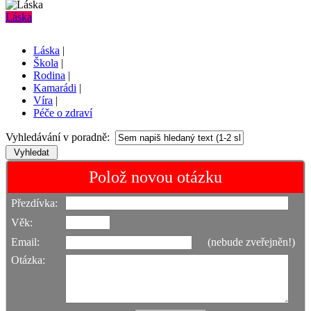
Láska
Láska
|
Škola
|
Rodina
|
Kamarádi
|
Víra
|
Péče o zdraví
Vyhledávání v poradně:
Polož novou otázku
Přezdívka:
Věk:
Email:
(nebude zveřejněn!)
Otázka: