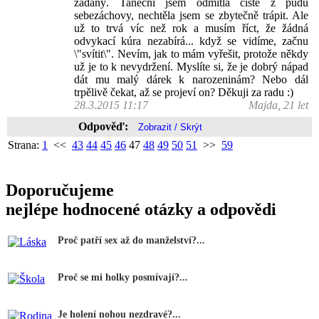
zadaný. Taneční jsem odmítla čistě z pudu
sebezáchovy, nechtěla jsem se zbytečně trápit. Ale
už to trvá víc než rok a musím říct, že žádná
odvykací kúra nezabírá... když se vidíme, začnu
\"svítit\". Nevím, jak to mám vyřešit, protože někdy
už je to k nevydržení. Myslíte si, že je dobrý nápad
dát mu malý dárek k narozeninám? Nebo dál
trpělivě čekat, až se projeví on? Děkuji za radu :)
28.3.2015 11:17
Majda, 21 let
Odpověď:
Strana:
1
<<
43
44
45
46
47
48
49
50
51
>>
59
Doporučujeme
nejlépe hodnocené otázky a odpovědi
Proč patří sex až do manželství?...
Proč se mi holky posmívají?...
Je holení nohou nezdravé?...