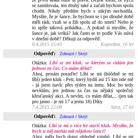
se zamilovala, ten druhý také a začali bychom spolu
chodit. Nikdy předtím bych s nikým nechodila.
Myslíte, že je šance, že bychom se i po dlouhé době
měli rádi, vzali se a žili spolu až do smrti? Nebo je
to spíše taková pohádka... A pokud si myslíte, že
šance je, jak velká? Jak často se to podle Vás stává
v dnešní době? Děkuji za odpověď.
8.4.2015 15:43
Kopretina, 16 let
Odpověď:
Otázka:
Líbí se mi kluk, se kterým se vídám jen
jednou za čas. Co mám dělat?
Ahoj, prosím poraďte! Líbí se mi (hóódně se mi
líbí) jeden kluk - Petr, který bydlí asi 15 km ode mě
- já jsem navíc přes týden na intru. Moc ho tedy
nevídám, jen jednou za čas na nějaký společný
křesťanský akci. A nevím, co mám dělat,... (jen tak
pro jasno - je mi 17 a jemu 18) Díky
7.4.2015 22:08
Sára, 17 let
Odpověď:
Otázka:
Líbí se mi o více let starší kluk. Myslíte, že
bych u něj mohla mít nějakou šanci?
Ahoj, měla bych dotaz ohledně vztahů. Líbí se mi