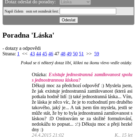
Dotaz odeslat do poradny:
Napiš číslem
osm set osmdesát šest
:
Poradna 'Láska'
- dotazy a odpovědi
Strana:
1
<<
43
44
45
46
47
48
49
50
51
>>
59
Pokud se ti některý dotaz líbí, klikni na ikonu vlevo vedle otázky.
Otázka:
Existuje jednostranná zamilovanost spolu
s jednostrannou láskou?
Děkuji moc za předchozí odpověď :) Myslela jsem,
že jak existuje jednostranná zamilovanost (která asi
potkala hodně lidí :)) také jednostranná láska... Vím,
že láska je něco víc, že je to rozhodnutí pro druhého
takového, jaký je... A tak jsem tím myslela, jestli se
může stát, že by to byla jednostranná zamilovanost s
láskou? :D Omlouvám se za složité formulování,
nedokážu to popsat... :/:) Děkuju moc a přeji hezké
dny :)
24.4.2015 21:02
K., 15 let