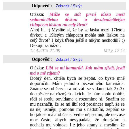
Odpověď:
Otázka:
Může se stát první láska mezi
sedmnáctiletou dívkou a devatenáctiletým
chlapcem láskou na celý život?
Ahoj In. :) Myslíte si, že by se láska mezi 17letou
dívkou a 19letým chlapcem mohla stát láskou na
celý život? I když třeba ještě s nikým nechodili? :)
Děkuju za názor.
12.4.2015 21:09
Miky, 17 let
Odpověď:
Otázka:
Líbí se mi kamarád. Jak mám zjistit, jestli
má o mě zájem?
Dobrý den, chtěla bych se zeptat, co byste mně
doporučili. Mám jednoho bezvadného kamaráda.
Známe se od června a od září se vídáme tak 2x-3x
do měsíce na různých akcích. Je nám spolu dobře,
rádi si spolu povídáme a rozumíme si. Snažím se
mu naznačit, že se mi líbí (od prosince) např. že se
na něj usměju, pomohu mu s nádobím, zeptám se
ho jak se má a občas si vedle něj sednu, ale ne zase
moc často, abych nevypadala, že dolejzám a
nechala mu volnost. I z jeho strany si myslím, že