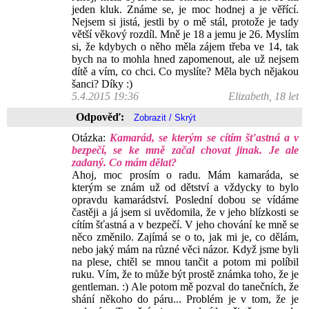
jeden kluk. Známe se, je moc hodnej a je věřící.
Nejsem si jistá, jestli by o mě stál, protože je tady
větší věkový rozdíl. Mně je 18 a jemu je 26. Myslím
si, že kdybych o něho měla zájem třeba ve 14, tak
bych na to mohla hned zapomenout, ale už nejsem
dítě a vím, co chci. Co myslíte? Měla bych nějakou
šanci? Díky :)
5.4.2015 19:36
Elizabeth, 18 let
Odpověď:
Otázka:
Kamarád, se kterým se cítím šťastná a v
bezpečí, se ke mně začal chovat jinak. Je ale
zadaný. Co mám dělat?
Ahoj, moc prosím o radu. Mám kamaráda, se
kterým se znám už od dětství a vždycky to bylo
opravdu kamarádství. Poslední dobou se vídáme
častěji a já jsem si uvědomila, že v jeho blízkosti se
cítím šťastná a v bezpečí. V jeho chování ke mně se
něco změnilo. Zajímá se o to, jak mi je, co dělám,
nebo jaký mám na různé věci názor. Když jsme byli
na plese, chtěl se mnou tančit a potom mi políbil
ruku. Vím, že to může být prostě známka toho, že je
gentleman. :) Ale potom mě pozval do tanečních, že
shání někoho do páru... Problém je v tom, že je