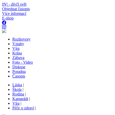
IN! - dívčí svět
Objednat časopis
Více informací
E-shop
Rozhovory
Vztahy
Víra
Krása
Zábava
Foto - Video
Diskuse
Poradna
Časopis
Láska
|
Škola
|
Rodina
|
Kamarádi
|
Víra
|
Péče o zdraví
|