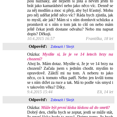
jsou náznaky, ale nejsem si jistá a nevím jestli to
brát jako kamarádství nebo jako něco víc. Denně se
za něj modlím a moc si přeji, aby byl šťastný. Mohu
pro něj udělat ještě něco víc? Ráda bych zjistila, jak
to myslí, ale jak? Mám si s ním domluvit schůzku a
promluvit si s ním o tom jak to cítí on nebo mám
ještě čekat jestli dostane odvahu? Nebo mu napsat
dopis? Děkuji.
10.4.2015 16:57
Františka, 18 let
Odpověď:
Otázka:
Myslíte si, že je ve 14 letech brzy na
chození?
Ahoj In. Mám dotaz. Myslíte si, že je ve 14 brzy na
chození? Začala jsem s jedním chodit. myslím to
opravdově. Záleží mi na tom. A neberu to jako
něco, co k tomuto věku patří. Nebo jen kvůli tomu
se s ním držet za ruce a tak. Má to podle vás smysl i
v takovém věku? Díky.
9.4.2015 15:44
Eli, 14 let
Odpověď:
Otázka:
Může být první láska láskou až do smrti?
Dobrý den, chtěla bych se zeptat, jestli se může stát,
že první láska bude ta pravá. Dejme tomu, že bych