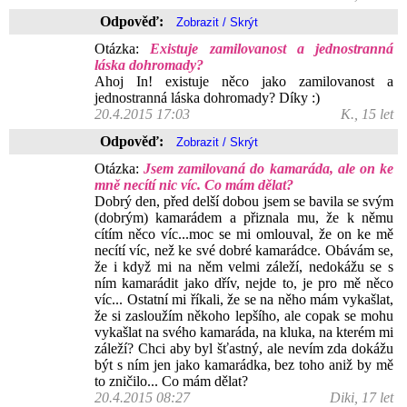
Odpověď:
Otázka:
Existuje zamilovanost a jednostranná
láska dohromady?
Ahoj In! existuje něco jako zamilovanost a
jednostranná láska dohromady? Díky :)
20.4.2015 17:03
K., 15 let
Odpověď:
Otázka:
Jsem zamilovaná do kamaráda, ale on ke
mně necítí nic víc. Co mám dělat?
Dobrý den, před delší dobou jsem se bavila se svým
(dobrým) kamarádem a přiznala mu, že k němu
cítím něco víc...moc se mi omlouval, že on ke mě
necítí víc, než ke své dobré kamarádce. Obávám se,
že i když mi na něm velmi záleží, nedokážu se s
ním kamarádit jako dřív, nejde to, je pro mě něco
víc... Ostatní mi říkali, že se na něho mám vykašlat,
že si zasloužím někoho lepšího, ale copak se mohu
vykašlat na svého kamaráda, na kluka, na kterém mi
záleží? Chci aby byl šťastný, ale nevím zda dokážu
být s ním jen jako kamarádka, bez toho aniž by mě
to zničilo... Co mám dělat?
20.4.2015 08:27
Diki, 17 let