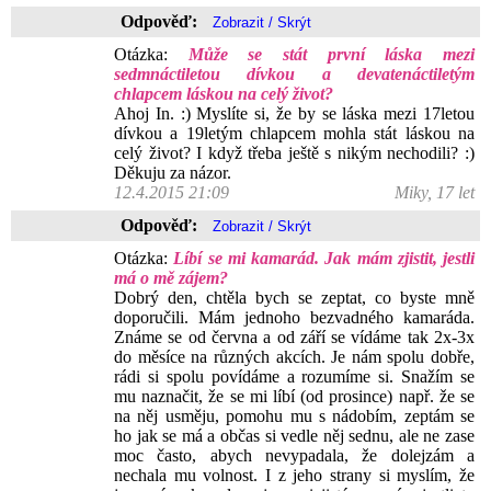
Odpověď:
Otázka:
Může se stát první láska mezi
sedmnáctiletou dívkou a devatenáctiletým
chlapcem láskou na celý život?
Ahoj In. :) Myslíte si, že by se láska mezi 17letou
dívkou a 19letým chlapcem mohla stát láskou na
celý život? I když třeba ještě s nikým nechodili? :)
Děkuju za názor.
12.4.2015 21:09
Miky, 17 let
Odpověď:
Otázka:
Líbí se mi kamarád. Jak mám zjistit, jestli
má o mě zájem?
Dobrý den, chtěla bych se zeptat, co byste mně
doporučili. Mám jednoho bezvadného kamaráda.
Známe se od června a od září se vídáme tak 2x-3x
do měsíce na různých akcích. Je nám spolu dobře,
rádi si spolu povídáme a rozumíme si. Snažím se
mu naznačit, že se mi líbí (od prosince) např. že se
na něj usměju, pomohu mu s nádobím, zeptám se
ho jak se má a občas si vedle něj sednu, ale ne zase
moc často, abych nevypadala, že dolejzám a
nechala mu volnost. I z jeho strany si myslím, že