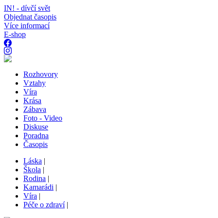
IN! - dívčí svět
Objednat časopis
Více informací
E-shop
Rozhovory
Vztahy
Víra
Krása
Zábava
Foto - Video
Diskuse
Poradna
Časopis
Láska
|
Škola
|
Rodina
|
Kamarádi
|
Víra
|
Péče o zdraví
|