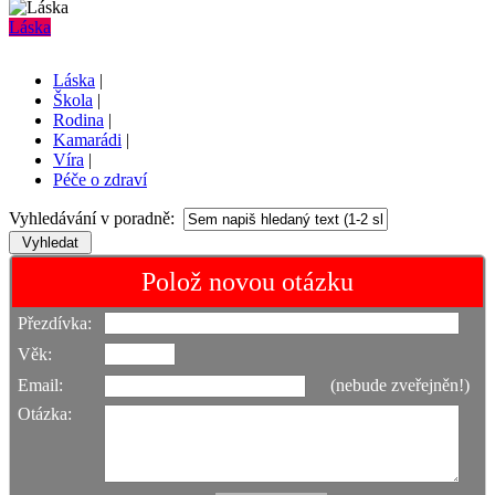
Láska
Láska
|
Škola
|
Rodina
|
Kamarádi
|
Víra
|
Péče o zdraví
Vyhledávání v poradně:
Polož novou otázku
Přezdívka:
Věk:
Email:
(nebude zveřejněn!)
Otázka: