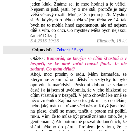
jeden kluk. Známe se, je moc hodnej a je věřící.
Nejsem si jistá, jestli by o mě stál, protože je tady
větší věkový rozdíl. Mně je 18 a jemu je 26. Myslím
si, že kdybych o něho měla zájem třeba ve 14, tak
bych na to mohla hned zapomenout, ale už nejsem
dítě a vím, co chci. Co myslíte? Měla bych nějakou
šanci? Díky :)
5.4.2015 19:36
Elizabeth, 18 let
Odpověď:
Otázka:
Kamarád, se kterým se cítím šťastná a v
bezpečí, se ke mně začal chovat jinak. Je ale
zadaný. Co mám dělat?
Ahoj, moc prosím o radu. Mám kamaráda, se
kterým se znám už od dětství a vždycky to bylo
opravdu kamarádství. Poslední dobou se vídáme
častěji a já jsem si uvědomila, že v jeho blízkosti se
cítím šťastná a v bezpečí. V jeho chování ke mně se
něco změnilo. Zajímá se o to, jak mi je, co dělám,
nebo jaký mám na různé věci názor. Když jsme byli
na plese, chtěl se mnou tančit a potom mi políbil
ruku. Vím, že to může být prostě známka toho, že je
gentleman. :) Ale potom mě pozval do tanečních, že
shání někoho do páru... Problém je v tom, že je