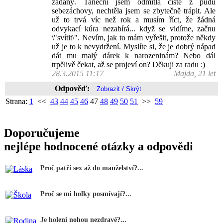
zadaný. Taneční jsem odmítla čistě z pudu
sebezáchovy, nechtěla jsem se zbytečně trápit. Ale
už to trvá víc než rok a musím říct, že žádná
odvykací kúra nezabírá... když se vidíme, začnu
\"svítit\". Nevím, jak to mám vyřešit, protože někdy
už je to k nevydržení. Myslíte si, že je dobrý nápad
dát mu malý dárek k narozeninám? Nebo dál
trpělivě čekat, až se projeví on? Děkuji za radu :)
28.3.2015 11:17
Majda, 21 let
Odpověď:
Strana:
1
<<
43
44
45
46
47
48
49
50
51
>>
59
Doporučujeme
nejlépe hodnocené otázky a odpovědi
Proč patří sex až do manželství?...
Proč se mi holky posmívají?...
Je holení nohou nezdravé?...