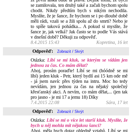
se zamilovala, ten druhý také a začali bychom spolu
chodit. Nikdy předtím bych s nikým nechodila.
Myslíte, že je šance, že bychom se i po dlouhé době
měli rádi, vzali se a žili spolu až do smrti? Nebo je
to spíše taková pohádka... A pokud si myslíte, že
šance je, jak velká? Jak často se to podle Vás stává
v dnešní době? Děkuji za odpověď.
8.4.2015 15:43
Kopretina, 16 let
Odpověď:
Otázka:
Líbí se mi kluk, se kterým se vídám jen
jednou za čas. Co mám dělat?
Ahoj, prosím poraďte! Líbí se mi (hóódně se mi
líbí) jeden kluk - Petr, který bydlí asi 15 km ode mě
- já jsem navíc přes týden na intru. Moc ho tedy
nevídám, jen jednou za čas na nějaký společný
křesťanský akci. A nevím, co mám dělat,... (jen tak
pro jasno - je mi 17 a jemu 18) Díky
7.4.2015 22:08
Sára, 17 let
Odpověď:
Otázka:
Líbí se mi o více let starší kluk. Myslíte, že
bych u něj mohla mít nějakou šanci?
Ahoj, měla bych dotaz ohledně vztahů. Líbí se mi