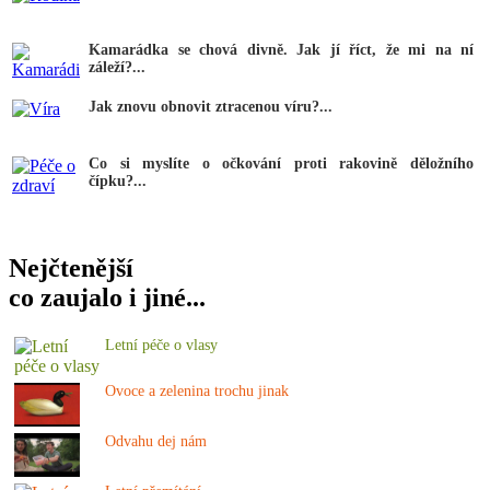
Kamarádka se chová divně. Jak jí říct, že mi na ní
záleží?...
Jak znovu obnovit ztracenou víru?...
Co si myslíte o očkování proti rakovině děložního
čípku?...
Nejčtenější
co zaujalo i jiné...
Letní péče o vlasy
Ovoce a zelenina trochu jinak
Odvahu dej nám