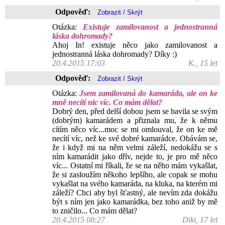
Odpověď:
Otázka:
Existuje zamilovanost a jednostranná
láska dohromady?
Ahoj In! existuje něco jako zamilovanost a
jednostranná láska dohromady? Díky :)
20.4.2015 17:03
K., 15 let
Odpověď:
Otázka:
Jsem zamilovaná do kamaráda, ale on ke
mně necítí nic víc. Co mám dělat?
Dobrý den, před delší dobou jsem se bavila se svým
(dobrým) kamarádem a přiznala mu, že k němu
cítím něco víc...moc se mi omlouval, že on ke mě
necítí víc, než ke své dobré kamarádce. Obávám se,
že i když mi na něm velmi záleží, nedokážu se s
ním kamarádit jako dřív, nejde to, je pro mě něco
víc... Ostatní mi říkali, že se na něho mám vykašlat,
že si zasloužím někoho lepšího, ale copak se mohu
vykašlat na svého kamaráda, na kluka, na kterém mi
záleží? Chci aby byl šťastný, ale nevím zda dokážu
být s ním jen jako kamarádka, bez toho aniž by mě
to zničilo... Co mám dělat?
20.4.2015 08:27
Diki, 17 let