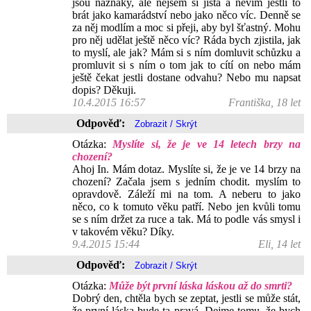
jsou náznaky, ale nejsem si jistá a nevím jestli to
brát jako kamarádství nebo jako něco víc. Denně se
za něj modlím a moc si přeji, aby byl šťastný. Mohu
pro něj udělat ještě něco víc? Ráda bych zjistila, jak
to myslí, ale jak? Mám si s ním domluvit schůzku a
promluvit si s ním o tom jak to cítí on nebo mám
ještě čekat jestli dostane odvahu? Nebo mu napsat
dopis? Děkuji.
10.4.2015 16:57
Františka, 18 let
Odpověď:
Otázka:
Myslíte si, že je ve 14 letech brzy na
chození?
Ahoj In. Mám dotaz. Myslíte si, že je ve 14 brzy na
chození? Začala jsem s jedním chodit. myslím to
opravdově. Záleží mi na tom. A neberu to jako
něco, co k tomuto věku patří. Nebo jen kvůli tomu
se s ním držet za ruce a tak. Má to podle vás smysl i
v takovém věku? Díky.
9.4.2015 15:44
Eli, 14 let
Odpověď:
Otázka:
Může být první láska láskou až do smrti?
Dobrý den, chtěla bych se zeptat, jestli se může stát,
že první láska bude ta pravá. Dejme tomu, že bych