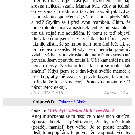
to znovu nastartuje. Naši jsou rozvedení a nemají
zrovna nejlepší vztah. Mamka byla vždy ta jediná,
co se starala o rodinu a táta, ten akorát pil. Kdysi
jsem byla tak společenská, všem jsem se předváděla
a teď? Stydím se i před svou mamkou. Cítím, že
moje minulost má za následek tenhle můj stav, ale s
tím už stejně nic neudělám. K tomu se teď objevil
kluk, kterému jsem se ze začátku dost líbila, jenže
jakmile zjistil, že se mnou není normální řeč, tak se
na mě asi vykašle. Nikdy jsem neměla pořádný
vztah, vždycky to ztroskotalo na mé nevyrovnané
povaze. Jsem opravdu zoufalá. Už i kamarádi na mě
nemají nervy. Nechápu to. Jak jsem se mohla tak
změnit? Když jsem se s tím kdysi svěřila mamce a
prosila ji, aby mě vzala za psychologem, tak mi na
to řekla, že to je zbytečný. Proto vás prosím o váš
názor. Moc děkuji.
30.1.2015 19:16
Annela, 17 let
Odpověď:
Otázka:
Může být "ideální kluk" nevěřící?
Ahoj In!rozběhla se tu diskuze o ideálních klucích.
Spousta holek si představuje, že by měl kluk
(později manžel) být věřící. Je to prostě značka
ideál, to nepopírám. Je pravda, že je spousta věcí by