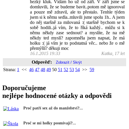
hezký kluk. Vídám ho už od září. V září jsme se
domluvili, že se budeme bavit..potom mě ignoroval
a pouze mě zdravil, ale to přestalo. Tenhle týden
jsem si k němu sedla..mluvili jsme spolu 1h.. A jsem
do něj staršně za milovaná :( staršně bychom se k
sobě hodili..já vím, že to říká každý.. můžu si k
němu někdy zase sednout? a myslíte, že na mě
někdy ted myslí? zapomněla jsem napsat, že má
holku :( já vím je to podstatná věc.. nebo že o mě
přemýšlí? děkuji moc
16.1.2015 19:33
Katka, 17 let
Odpověď:
Strana:
1
<<
46
47
48
49
50
51
52
53
54
>>
59
Doporučujeme
nejlépe hodnocené otázky a odpovědi
Proč patří sex až do manželství?...
Proč se mi holky posmívají?...