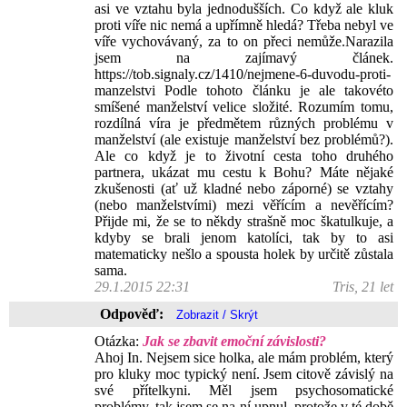
asi ve vztahu byla jednodušších. Co když ale kluk
proti víře nic nemá a upřímně hledá? Třeba nebyl ve
víře vychovávaný, za to on přeci nemůže.Narazila
jsem na zajímavý článek.
https://tob.signaly.cz/1410/nejmene-6-duvodu-proti-
manzelstvi Podle tohoto článku je ale takovéto
smíšené manželství velice složité. Rozumím tomu,
rozdílná víra je předmětem různých problému v
manželství (ale existuje manželství bez problémů?).
Ale co když je to životní cesta toho druhého
partnera, ukázat mu cestu k Bohu? Máte nějaké
zkušenosti (ať už kladné nebo záporné) se vztahy
(nebo manželstvími) mezi věřícím a nevěřícím?
Přijde mi, že se to někdy strašně moc škatulkuje, a
kdyby se brali jenom katolíci, tak by to asi
matematicky nešlo a spousta holek by určitě zůstala
sama.
29.1.2015 22:31
Tris, 21 let
Odpověď:
Otázka:
Jak se zbavit emoční závislosti?
Ahoj In. Nejsem sice holka, ale mám problém, který
pro kluky moc typický není. Jsem citově závislý na
své přítelkyni. Měl jsem psychosomatické
problémy, tak jsem se na ní upnul, protože v té době