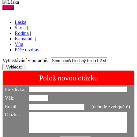
Láska
Láska
|
Škola
|
Rodina
|
Kamarádi
|
Víra
|
Péče o zdraví
Vyhledávání v poradně:
Polož novou otázku
Přezdívka:
Věk:
Email:
(nebude zveřejněn!)
Otázka: