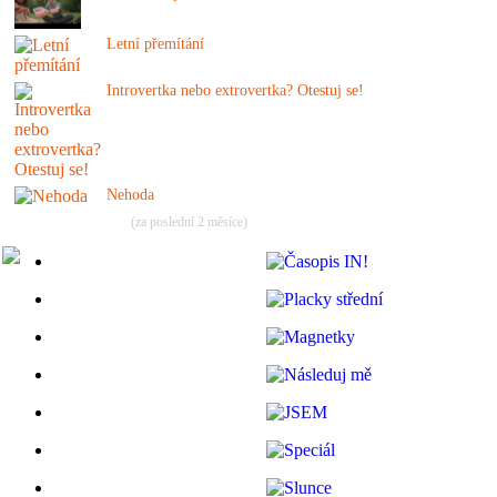
Letní přemítání
Introvertka nebo extrovertka? Otestuj se!
Nehoda
(za poslední 2 měsíce)