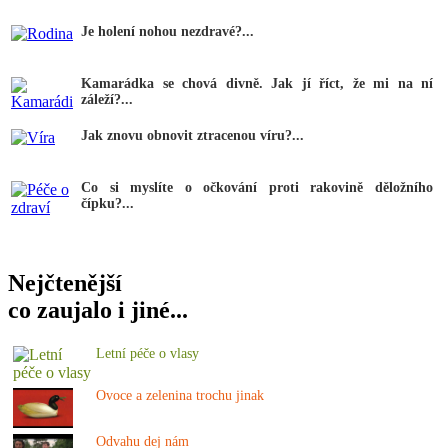
Je holení nohou nezdravé?...
Kamarádka se chová divně. Jak jí říct, že mi na ní
záleží?...
Jak znovu obnovit ztracenou víru?...
Co si myslíte o očkování proti rakovině děložního
čípku?...
Nejčtenější
co zaujalo i jiné...
Letní péče o vlasy
Ovoce a zelenina trochu jinak
Odvahu dej nám