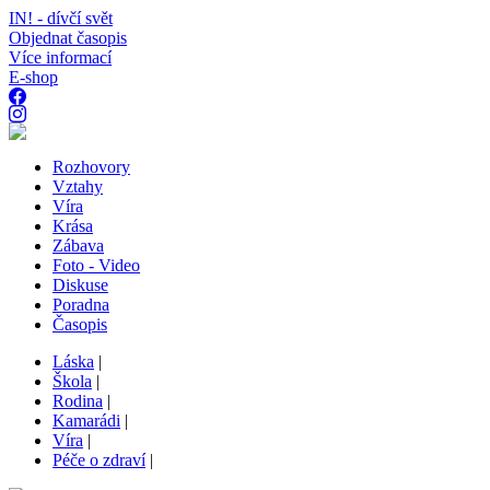
IN! - dívčí svět
Objednat časopis
Více informací
E-shop
Rozhovory
Vztahy
Víra
Krása
Zábava
Foto - Video
Diskuse
Poradna
Časopis
Láska
|
Škola
|
Rodina
|
Kamarádi
|
Víra
|
Péče o zdraví
|