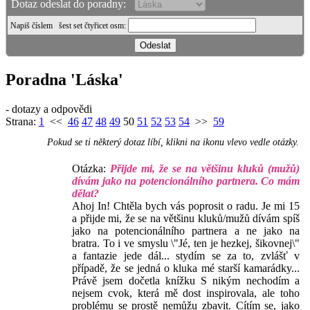
Dotaz odeslat do poradny:
Napiš číslem
šest set čtyřicet osm
:
Poradna 'Láska'
- dotazy a odpovědi
Strana:
1
<<
46
47
48
49
50
51
52
53
54
>>
59
Pokud se ti některý dotaz líbí, klikni na ikonu vlevo vedle otázky.
Otázka:
Přijde mi, že se na většinu kluků (mužů)
dívám jako na potencionálního partnera. Co mám
dělat?
Ahoj In! Chtěla bych vás poprosit o radu. Je mi 15
a přijde mi, že se na většinu kluků/mužů dívám spíš
jako na potencionálního partnera a ne jako na
bratra. To i ve smyslu \"Jé, ten je hezkej, šikovnej\"
a fantazie jede dál... stydím se za to, zvlášť v
případě, že se jedná o kluka mé starší kamarádky...
Právě jsem dočetla knížku S nikým nechodím a
nejsem cvok, která mě dost inspirovala, ale toho
problému se prostě nemůžu zbavit. Cítím se, jako