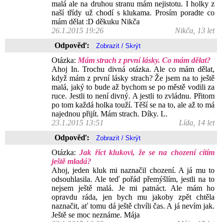
malá ale na druhou stranu mám nejistotu. I holky z
naší třídy už chodí s klukama. Prosím poradte co
mám dělat :D děkuku Nikča
26.1.2015 19:26
Nikča, 13 let
Odpověď:
Otázka:
Mám strach z první lásky. Co mám dělat?
Ahoj In. Trochu divná otázka. Ale co mám dělat,
když mám z první lásky strach? Že jsem na to ještě
malá, jaký to bude až bychom se po městě vodili za
ruce. Jestli to není divný. A jestli to zvládnu. Přitom
po tom každá holka touží. Těší se na to, ale až to má
najednou přijít. Mám strach. Díky. L.
23.1.2015 13:51
Lída, 14 let
Odpověď:
Otázka:
Jak říct klukovi, že se na chození cítím
ještě mladá?
Ahoj, jeden kluk mi naznačil chození. A já mu to
odsouhlasila. Ale teď pořád přemýšlím, jestli na to
nejsem ještě malá. Je mi patnáct. Ale mám ho
opravdu ráda, jen bych mu jakoby zpět chtěla
naznačit, ať tomu dá ještě chvíli čas. A já nevím jak.
Ještě se moc neznáme. Mája