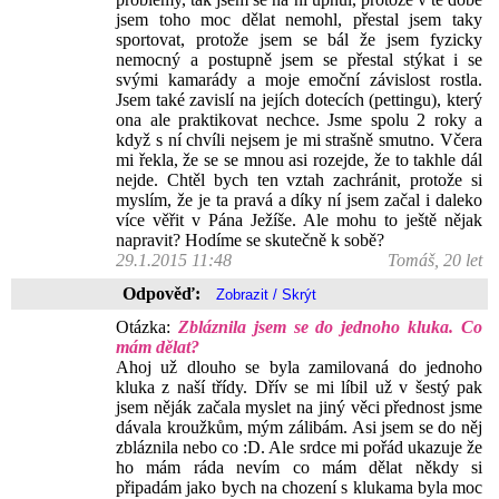
jsem toho moc dělat nemohl, přestal jsem taky
sportovat, protože jsem se bál že jsem fyzicky
nemocný a postupně jsem se přestal stýkat i se
svými kamarády a moje emoční závislost rostla.
Jsem také zavislí na jejích dotecích (pettingu), který
ona ale praktikovat nechce. Jsme spolu 2 roky a
když s ní chvíli nejsem je mi strašně smutno. Včera
mi řekla, že se se mnou asi rozejde, že to takhle dál
nejde. Chtěl bych ten vztah zachránit, protože si
myslím, že je ta pravá a díky ní jsem začal i daleko
více věřit v Pána Ježíše. Ale mohu to ještě nějak
napravit? Hodíme se skutečně k sobě?
29.1.2015 11:48
Tomáš, 20 let
Odpověď:
Otázka:
Zbláznila jsem se do jednoho kluka. Co
mám dělat?
Ahoj už dlouho se byla zamilovaná do jednoho
kluka z naší třídy. Dřív se mi líbil už v šestý pak
jsem něják začala myslet na jiný věci přednost jsme
dávala kroužkům, mým zálibám. Asi jsem se do něj
zbláznila nebo co :D. Ale srdce mi pořád ukazuje že
ho mám ráda nevím co mám dělat někdy si
připadám jako bych na chození s klukama byla moc