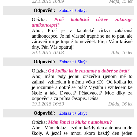
22.1.2015 16:09
Mája, 15 let
Odpověď:
Otázka:
Proč katolická církev zakazuje
antikoncepci?
Ahoj, Proč je v katolické církvi zakázaná
antikoncepce. Je mi vlastně trapné se na to ptát, ale
zároveň mi je trapné to nevědět. Přeji Vám krásné
dny, Pán Vás opatruj!
20.1.2015 10:03
Ada, 16 let
Odpověď:
Otázka:
Od kolika let je rozumné a dobré se brát?
Ahoj mám tady jednu otázečku (jenom mě to
zajímá, vzhledem k mému věku :D). Od kolika let
je rozumné a dobré se brát? Myslím i vzhledem ke
škole a tak. Dvacet? Pětadvacet? Moc díky za
odpověď a za príma časopis. Dáda
19.1.2015 16:59
Dáda, 16 let
Odpověď:
Otázka:
Mám šanci u kluka z autobusu?
Ahoj. Mám dotaz. Jezdím každý den autobusem do
školy. A jezdí se mnou skoro každý den jeden