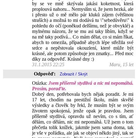
by se ve mně skrývala jakási koketnost, která
proplouvá nahoru... Nemyslím si, že jsem hezká, ale
i přesto už o mě mělo pár kluků zájem (většinou
straších) a možná to mi dodává tu \"sebedůvěru\" k
pohledu do očí (poněkud delšímu, než je obvyklé) a
mylnému názoru, že se mu asi taky líbím, když se
na mě taky podívá... Co mám dělat, co si mám říkat,
abych to omezila, případně abych lépe střežila své
srdce a nepěstovala okouzlení, které může být
krásné, ale potom způsobuje jen zmatky... Před moc
díky za odpověď. Krásné dny :)
31.1.2015 22:25
Maru, 15 let
Odpověď:
Otázka:
Jsem příšerně stydlivá a nic mi nepomáhá.
Prosím, poraďte.
Dobrý den, potřebovala bych nějak poradit. Je mi
17 let, chodím na prestižní školu, mám skvělé
výsledky a člověk by řekl, že musím být se svým
životem spokojená, jenže opak je pravdou. Jsem
příšerně stydlivá, opravdu už nevím, co s tím, ať
dělám, co dělám, nic mi nepomáhá. Už jsem o tom
přečetla tolik knížek, jakmile jsem sama doma, tak
je vše v pořádku, ale jak se objeví někdo jiný, tak se