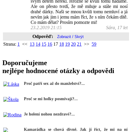
svým dětem neřekl. Hrozně se kvůli tomu hádáme.
Ale on přesto tvrdí, že mě miluje a stále mi nosí
drahé dárky. Naši se mnou kvůli tomu nemluví a já
nevím jak jim i jemu mám říct, že s ním čekám dítě.
Co mám dělat? Prosím pomozte mi!
23.2.2019 21:15
Sára, 17 let
Odpověď:
Strana:
1
<<
13
14
15
16
17
18
19
20
21
>>
59
Doporučujeme
nejlépe hodnocené otázky a odpovědi
Proč patří sex až do manželství?...
Proč se mi holky posmívají?...
Je holení nohou nezdravé?...
Kamarádka se chová divně. Jak jí říct, že mi na ní