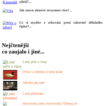
záleží?...
Jak znovu obnovit ztracenou víru?...
Co si myslíte o očkování proti rakovině děložního
čípku?...
Nejčtenější
co zaujalo i jiné...
Letní péče o vlasy
Ovoce a zelenina trochu jinak
Odvahu dej nám
Letní přemítání
Introvertka nebo extrovertka? Otestuj se!