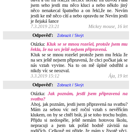
jsem seho jestli mu něco kluci a nebo někdo jiný
něco nenakecal špatného a on řekl,že ne. Nevím
jestli ke mě něco cítí a nebo opravdu ne Nevím jestli
je ňejaká šance
7.3.2019 23:21
Mickey mouse, 16 let
Odpověď:
Otázka:
Kluk se se mnou rozešel, protože jsem mu
řekla, že na sex ještě nejsem připravená.
Kluk se se mnou rozešel protože jsem mu řekla že
na sex ještě nejsem připravená, že chci počkat jak se
nás vztah vyvine. Na to on mě úplně odstřihl a
nikdy víc se neozval.
3.3.2019 15:12
Ája, 19 let
Odpověď:
Otázka:
Jak poznám, jestli jsem připravená na
svatbu?
Ahoj, jak poznám, jestli jsem připravená na svatbu?
Mám za sebou víc než roční vztah s nevěřícím
klukem, on by se chtěl brát, já se toho trochu bojím.
Přijdu si nedospěle, ještě nemám hotovou školu,
nepracuji a jsem tak pořád hodně závislá na
rodičích. Celkově mi přijde, že mám v životě věci,