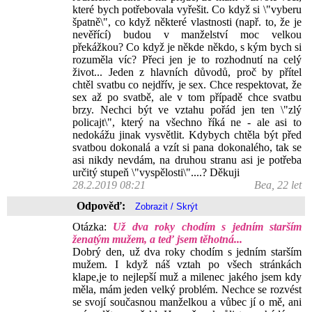
které bych potřebovala vyřešit. Co když si \"vyberu
špatně\", co když některé vlastnosti (např. to, že je
nevěřící) budou v manželství moc velkou
překážkou? Co když je někde někdo, s kým bych si
rozuměla víc? Přeci jen je to rozhodnutí na celý
život... Jeden z hlavních důvodů, proč by přítel
chtěl svatbu co nejdřív, je sex. Chce respektovat, že
sex až po svatbě, ale v tom případě chce svatbu
brzy. Nechci být ve vztahu pořád jen ten \"zlý
policajt\", který na všechno říká ne - ale asi to
nedokážu jinak vysvětlit. Kdybych chtěla být před
svatbou dokonalá a vzít si pana dokonalého, tak se
asi nikdy nevdám, na druhou stranu asi je potřeba
určitý stupeň \"vyspělosti\"....? Děkuji
28.2.2019 08:21
Bea, 22 let
Odpověď:
Otázka:
Už dva roky chodím s jedním starším
ženatým mužem, a teď jsem těhotná...
Dobrý den, už dva roky chodím s jedním starším
mužem. I když náš vztah po všech stránkách
klape,je to nejlepší muž a milenec jakého jsem kdy
měla, mám jeden velký problém. Nechce se rozvést
se svojí současnou manželkou a vůbec jí o mě, ani