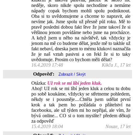
neděje, skoro nikde spolu nechodíme a nemáme
nápady copak bychom mohli spolu podniknout.
Oba si to uvědomujeme a chceme to napravit, ale
nevíme jak. Jsme spolu už přesně půl roku. Mě to
pravě posledni dobou fakt štve že jsme takoví že si
většinou jenom povídáme nebo jsme na procházce.
A když jsem u něho na návštěvě, tak vždycky je
jenom na mě co budeme dělat, jenže mě to takhle už
fakt nebaví, dneska jsem to mému klukovi naznačila
že je naš vztah pasivni a on řekl že si to taky
uvědomuje. Prosim co bychom měli dělat?
16.4.2019 17:48
Kikča J., 17 let
Odpověď:
Otázka:
Už rok se mi líbí jeden kluk.
Ahoj! Už rok se mi líbí jeden kluk a celou tu dobu
po sobě koukáme, vždycky se střetneme pohledem,
někdy se i pousměje....Chtěla jsem udělat první
krok a tak jsem ho požádala o přátelství na
facebooku, ale už týden mi ho nepřijal, ale vím, že
bývá online... CO si o tom myslíte? předem děkuji
za odpověď
15.4.2019 18:04
Nouze, 17 let