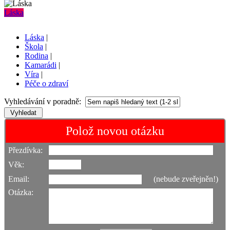
Láska
Láska
|
Škola
|
Rodina
|
Kamarádi
|
Víra
|
Péče o zdraví
Vyhledávání v poradně:
Polož novou otázku
Přezdívka:
Věk:
Email:
(nebude zveřejněn!)
Otázka: