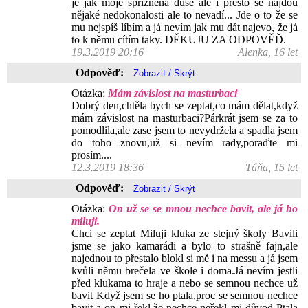
je jak moje spřízněná duše ale i přesto se najdou
nějaké nedokonalosti ale to nevadí... Jde o to že se
mu nejspíš líbím a já nevím jak mu dát najevo, že já
to k němu cítím taky. DĚKUJU ZA ODPOVĚĎ.
19.3.2019 20:16
Alenka, 16 let
Odpověď:
Otázka:
Mám závislost na masturbaci
Dobrý den,chtěla bych se zeptat,co mám dělat,když
mám závislost na masturbaci?Párkrát jsem se za to
pomodlila,ale zase jsem to nevydržela a spadla jsem
do toho znovu,už si nevím rady,poraďte mi
prosím....
12.3.2019 18:36
Táňa, 15 let
Odpověď:
Otázka:
On už se se mnou nechce bavit, ale já ho
miluji.
Chci se zeptat Miluji kluka ze stejný školy Bavili
jsme se jako kamarádi a bylo to strašně fajn,ale
najednou to přestalo blokl si mě i na messu a já jsem
kvůli němu brečela ve škole i doma.Já nevím jestli
před klukama to hraje a nebo se semnou nechce už
bavit Když jsem se ho ptala,proc se semnou nechce
bavit a on mi řekl,že nechce neřekl mi důvod Ptala