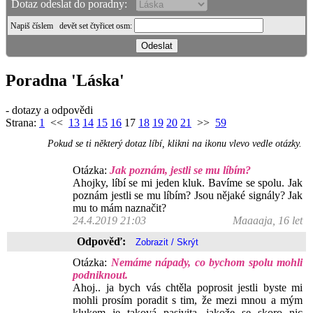
Dotaz odeslat do poradny:
Napiš číslem
devět set čtyřicet osm
:
Poradna 'Láska'
- dotazy a odpovědi
Strana:
1
<<
13
14
15
16
17
18
19
20
21
>>
59
Pokud se ti některý dotaz líbí, klikni na ikonu vlevo vedle otázky.
Otázka:
Jak poznám, jestli se mu líbím?
Ahojky, líbí se mi jeden kluk. Bavíme se spolu. Jak
poznám jestli se mu líbím? Jsou nějaké signály? Jak
mu to mám naznačit?
24.4.2019 21:03
Maaaaja, 16 let
Odpověď:
Otázka:
Nemáme nápady, co bychom spolu mohli
podniknout.
Ahoj.. ja bych vás chtěla poprosit jestli byste mi
mohli prosím poradit s tim, že mezi mnou a mým
klukem je taková pasivita, jakože se skoro nic