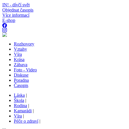
IN! - dívčí svět
Objednat časopis
Více informací
E-shop
Rozhovory
Vztahy
Víra
Krása
Zábava
Foto - Video
Diskuse
Poradna
Časopis
Láska
|
Škola
|
Rodina
|
Kamarádi
|
Víra
|
Péče o zdraví
|