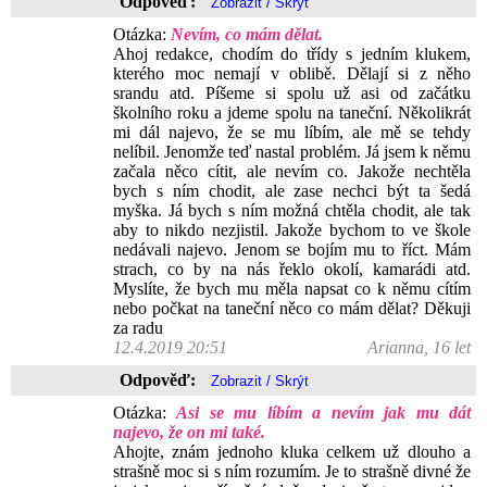
Odpověď:
Otázka:
Nevím, co mám dělat.
Ahoj redakce, chodím do třídy s jedním klukem,
kterého moc nemají v oblibě. Dělají si z něho
srandu atd. Píšeme si spolu už asi od začátku
školního roku a jdeme spolu na taneční. Několikrát
mi dál najevo, že se mu líbím, ale mě se tehdy
nelíbil. Jenomže teď nastal problém. Já jsem k němu
začala něco cítit, ale nevím co. Jakože nechtěla
bych s ním chodit, ale zase nechci být ta šedá
myška. Já bych s ním možná chtěla chodit, ale tak
aby to nikdo nezjistil. Jakože bychom to ve škole
nedávali najevo. Jenom se bojím mu to říct. Mám
strach, co by na nás řeklo okolí, kamarádi atd.
Myslíte, že bych mu měla napsat co k němu cítím
nebo počkat na taneční něco co mám dělat? Děkuji
za radu
12.4.2019 20:51
Arianna, 16 let
Odpověď:
Otázka:
Asi se mu líbím a nevím jak mu dát
najevo, že on mi také.
Ahojte, znám jednoho kluka celkem už dlouho a
strašně moc si s ním rozumím. Je to strašně divné že