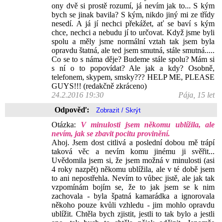
ony dvě si prostě rozumí, já nevím jak to... S kým
bych se jinak bavila? S kým, nikdo jiný mi ze třídy
nesedí. A já jí nechci překážet, ať se baví s kým
chce, nechci a nebudu jí to určovat. Když jsme byli
spolu a měly jsme normální vztah tak jsem byla
opravdu štatná, ale ted jsem smutná, stále smutná.....
Co se to s náma děje? Budeme stále spolu? Mám si
s ní o to popovídat? Ale jak a kdy? Osobně,
telefonem, skypem, smsky??? HELP ME, PLEASE
GUYS!!! (redakčně zkráceno)
24.2.2016 19:30
Pája, 15 let
Odpověď:
Otázka:
V minulosti jsem někomu ublížila, ale
nevím, jak se zbavit pocitu provinění.
Ahoj. Jsem dost citlivá a poslední dobou mě trápí
taková věc a nevím komu jinému ji svěřit...
Uvědomila jsem si, že jsem možná v minulosti (asi
4 roky nazpět) někomu ublížila, ale v té době jsem
to ani nepostřehla. Nevím to vůbec jistě, ale jak tak
vzpomínám bojím se, že to jak jsem se k nim
zachovala - byla špatná kamarádka a ignorovala
někoho pouze kvůli vzhledu - jim mohlo opravdu
ublížit. Chtěla bych zjistit, jestli to tak bylo a jestli