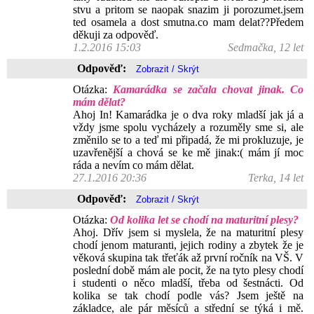
stvu a pritom se naopak snazim ji porozumet.jsem
ted osamela a dost smutna.co mam delat??Předem
děkuji za odpověď.
1.2.2016 15:03
Sedmačka, 12 let
Odpověď:
Otázka:
Kamarádka se začala chovat jinak. Co
mám dělat?
Ahoj In! Kamarádka je o dva roky mladší jak já a
vždy jsme spolu vycházely a rozuměly sme si, ale
změnilo se to a teď mi připadá, že mi prokluzuje, je
uzavřenější a chová se ke mě jinak:( mám jí moc
ráda a nevím co mám dělat.
27.1.2016 20:36
Terka, 14 let
Odpověď:
Otázka:
Od kolika let se chodí na maturitní plesy?
Ahoj. Dřív jsem si myslela, že na maturitní plesy
chodí jenom maturanti, jejich rodiny a zbytek že je
věková skupina tak třeťák až první ročník na VŠ. V
poslední době mám ale pocit, že na tyto plesy chodí
i studenti o něco mladší, třeba od šestnácti. Od
kolika se tak chodí podle vás? Jsem ještě na
základce, ale pár měsíců a střední se týká i mě.