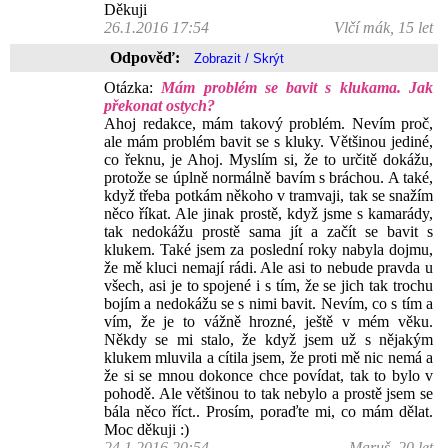
Děkuji
26.1.2016 17:54
Vlčí mák, 15 let
Odpověď:
Otázka:
Mám problém se bavit s klukama. Jak
překonat ostych?
Ahoj redakce, mám takový problém. Nevím proč,
ale mám problém bavit se s kluky. Většinou jediné,
co řeknu, je Ahoj. Myslím si, že to určitě dokážu,
protože se úplně normálně bavím s bráchou. A také,
když třeba potkám někoho v tramvaji, tak se snažím
něco říkat. Ale jinak prostě, když jsme s kamarády,
tak nedokážu prostě sama jít a začít se bavit s
klukem. Také jsem za poslední roky nabyla dojmu,
že mě kluci nemají rádi. Ale asi to nebude pravda u
všech, asi je to spojené i s tím, že se jich tak trochu
bojím a nedokážu se s nimi bavit. Nevím, co s tím a
vím, že je to vážně hrozné, ještě v mém věku.
Někdy se mi stalo, že když jsem už s nějakým
klukem mluvila a cítila jsem, že proti mě nic nemá a
že si se mnou dokonce chce povídat, tak to bylo v
pohodě. Ale většinou to tak nebylo a prostě jsem se
bála něco říct.. Prosím, poraďte mi, co mám dělat.
Moc děkuji :)
24.1.2016 20:54
Maruš, 20 let