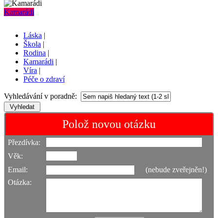
Kamarádi
Láska
|
Škola
|
Rodina
|
Kamarádi
|
Víra
|
Péče o zdraví
Vyhledávání v poradně:
Polož novou otázku
Přezdívka:
Věk:
Email:
(nebude zveřejněn!)
Otázka: