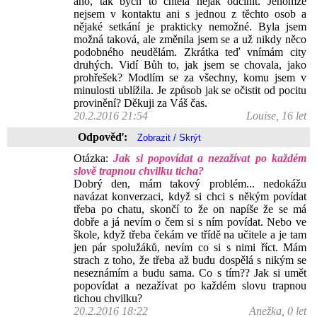
ano, tak bych to chtěla nějak odčinit. Jenomže
nejsem v kontaktu ani s jednou z těchto osob a
nějaké setkání je prakticky nemožné. Byla jsem
možná taková, ale změnila jsem se a už nikdy něco
podobného neudělám. Zkrátka teď vnímám city
druhých. Vidí Bůh to, jak jsem se chovala, jako
prohřešek? Modlím se za všechny, komu jsem v
minulosti ublížila. Je způsob jak se očistit od pocitu
provinění? Děkuji za Váš čas.
20.2.2016 21:54
Louise, 16 let
Odpověď:
Otázka:
Jak si popovídat a nezažívat po každém
slově trapnou chvilku ticha?
Dobrý den, mám takový problém... nedokážu
navázat konverzaci, když si chci s někým povídat
třeba po chatu, skončí to že on napíše že se má
dobře a já nevím o čem si s ním povídat. Nebo ve
škole, když třeba čekám ve třídě na učitele a je tam
jen pár spolužáků, nevím co si s nimi říct. Mám
strach z toho, že třeba až budu dospělá s nikým se
neseznámím a budu sama. Co s tím?? Jak si umět
popovídat a nezažívat po každém slovu trapnou
tichou chvilku?
20.2.2016 18:22
Anežka, 0 let