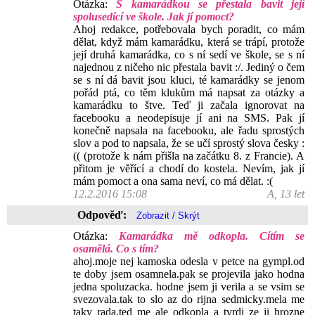
Otázka:
S kamarádkou se přestala bavit její
spolusedící ve škole. Jak jí pomoct?
Ahoj redakce, potřebovala bych poradit, co mám
dělat, když mám kamarádku, která se trápí, protože
její druhá kamarádka, co s ní sedí ve škole, se s ní
najednou z ničeho nic přestala bavit :/. Jediný o čem
se s ní dá bavit jsou kluci, té kamarádky se jenom
pořád ptá, co těm klukům má napsat za otázky a
kamarádku to štve. Teď ji začala ignorovat na
facebooku a neodepisuje jí ani na SMS. Pak jí
konečně napsala na facebooku, ale řadu sprostých
slov a pod to napsala, že se učí sprostý slova česky :
(( (protože k nám přišla na začátku 8. z Francie). A
přitom je věřící a chodí do kostela. Nevím, jak jí
mám pomoct a ona sama neví, co má dělat. :(
12.2.2016 15:08
A, 13 let
Odpověď:
Otázka:
Kamarádka mě odkopla. Cítím se
osamělá. Co s tím?
ahoj.moje nej kamoska odesla v petce na gympl.od
te doby jsem osamnela.pak se projevila jako hodna
jedna spoluzacka. hodne jsem ji verila a se vsim se
svezovala.tak to slo az do rijna sedmicky.mela me
taky rada.ted me ale odkopla a tvrdi ze ji hrozne