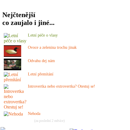
Nejčtenější
co zaujalo i jiné...
Letní péče o vlasy
Ovoce a zelenina trochu jinak
Odvahu dej nám
Letní přemítání
Introvertka nebo extrovertka? Otestuj se!
Nehoda
(za poslední 2 měsíce)