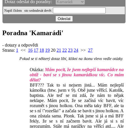
Dotaz odeslat do poradny:
Napiš číslem
sto sedmdesát devět
:
Poradna 'Kamarádi'
- dotazy a odpovědi
Strana:
1
<<
16
17
18
19
20
21
22
23
24
>>
27
Pokud se ti některý dotaz líbí, klikni na ikonu vlevo vedle otázky.
Otázka:
Mám pocit, že jsem nejlepší kamarádce na
obtíž - baví se s jinou kamarádkou víc. Co mám
dělat?
BFF??? Tak to si nejsem jistá... Mám nejlepší
kámošku (btw. jsem v 9). Obě jsme věřící. Katolík,
baptista. Ale teď se mi zdá, že nám to nějak
neklape. Mám pocit, že se začíná víc bavit, víc
rozumět s jinou holkou. Ona měla taky BFF, ale ta
se s ní \"rozešla\" a začala se bavit s jinou holkou. A
ona zůstala sama. Plonk. Tak jsme si já a má BFF
řekly, že se s ní začnem bavit. Ale já si s ní
nerozumím. Stále má narážky na věřící atd.... Ale