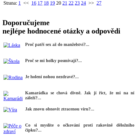
Strana:
1
<<
16
17
18
19
20
21
22
23
24
>>
27
Doporučujeme
nejlépe hodnocené otázky a odpovědi
Proč patří sex až do manželství?...
Proč se mi holky posmívají?...
Je holení nohou nezdravé?...
Kamarádka se chová divně. Jak jí říct, že mi na ní
záleží?...
Jak znovu obnovit ztracenou víru?...
Co si myslíte o očkování proti rakovině děložního
čípku?...