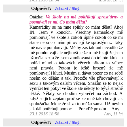
Odpověď:
Otázka:
Ve škole na mě pokřikují sprosťárny a
posmívají se mi. Co mám dělat?
Kamarádky se na mne spikly co mám dělat? Ahoj
IN. Jsem v koncích. Všechny kamarádky mě
pomlouvají ve škole a cokoli úplně cokoli co se mi
stane nebo co mám přirovnají ke sprostýmu.. Taky
mě navíc pomlouvají. Mě by zas tak ani nevadilo že
mě pomlouvají ale nejhorší je že o mě říkají že jsem
už měla sex a že jsem zamilovaná do tohoto kluka a
pořád mluví o takových věcech přitom to vůbec
není pravda. Potom je ještě hrozný že mě
pomlouvají i kluci. Musím si dávat pozor co na sobě
nosím co dělám a tak. Protože vše přirovnávají k
sexu a takovým dalším věcem. Snažím se to nějak
vydržet ten pobyt ve škole ale někdy to bývá strašně
těžké. Někdy se chodím vybrečet na záchod. A
když se jich zeptám proč se ke mně tak chovají tak
spolužačka řekne že si za to můžu sama. Už nevím
jak dál potřebuji pomoc..... Poraďtě prosím.... Any
23.1.2016 18:58
Any, 11 let
Odpověď: