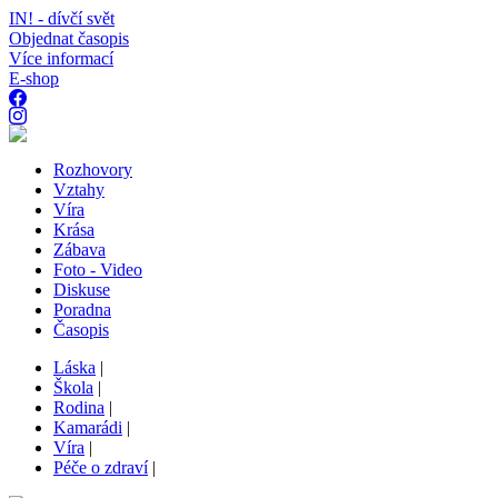
IN! - dívčí svět
Objednat časopis
Více informací
E-shop
Rozhovory
Vztahy
Víra
Krása
Zábava
Foto - Video
Diskuse
Poradna
Časopis
Láska
|
Škola
|
Rodina
|
Kamarádi
|
Víra
|
Péče o zdraví
|