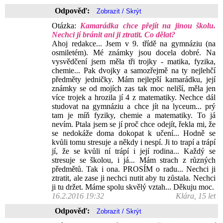
Odpověď:
Otázka:
Kamarádka chce přejít na jinou školu.
Nechci jí bránit ani ji ztratit. Co dělat?
Ahoj redakce... Jsem v 9. třídě na gymnáziu (na
osmiletém). Mé známky jsou docela dobré. Na
vysvědčení jsem měla tři trojky - matika, fyzika,
chemie... Pak dvojky a samozřejmě na ty nejlehčí
předměty jedničky. Mám nejlepší kamarádku, její
známky se od mojích zas tak moc neliší, měla jen
více trojek a hrozila jí 4 z matematiky. Nechce dál
studovat na gymnáziu a chce jít na lyceum... prý
tam je míň fyziky, chemie a matematiky. To já
nevím. Ptala jsem se jí proč chce odejít, řekla mi, že
se nedokáže doma dokopat k učení... Hodně se
kvůli tomu stresuje a někdy i nespí. Ji to trapí a trápí
jí, že se kvůli ní trápí i její rodina... Každý se
stresuje se školou, i já... Mám strach z různých
předmětů. Tak i ona. PROSÍM o radu... Nechci ji
ztratit, ale zase ji nechci nutit aby tu zůstala. Nechci
ji tu držet. Máme spolu skvělý vztah... Děkuju moc.
16.2.2016 19:32
Klára, 15 let
Odpověď: