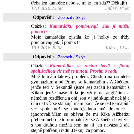
třeba jen kámošce nebo se mi to jen zdá?? Děkuji:)
17.1.2016 22:58
Snílek, 14 let
Odpověď:
Otázka:
Kamarádku pomlouvají. Jak jí můžu
pomoci?
Moje kamarádka zjistila že ji holky ze třídy
pomlouvají jak jí pomoct?
10.1.2016 20:08
Klára, 12 let
Odpověď:
Otázka:
Kamarádka se začíná bavit s jinou
spolužačkou víc než se mnou. Prosím o radu.
Milé In,mám takový problém: Chodím na osmileté
gymnázium a od Primy se kamarádím s Alžbětkou
jenže ted v Sekundě (jsme se) začali kamarádit s
Kikou jenže naše třída je vždy na angličtinu a
němčinu rozdělena a oni jsou v jiné skupině než já a
čím dál víc se sbližují, mám pocit že se ted kamarádí
víc spolu než se mnou,jednou mě dokonce i
ignorovali.Mám se obávat že mi Kika Alžbětku
přebere nebo je to normální že se Alžbětka baví víc
s tou druhou možná sem na ni jen navázaná ale
stejně potřebuji radu ,Děkuji za pomoc.