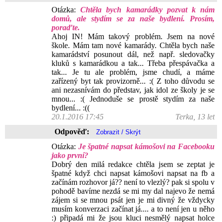
Otázka:
Chtěla bych kamarádky pozvat k nám
domů, ale stydím se za naše bydlení. Prosím,
poraďte.
Ahoj IN! Mám takový problém. Jsem na nové
škole. Mám tam nové kamarády. Chtěla bych naše
kamarádství posunout dál, než např. sledovačky
kluků s kamarádkou a tak... Třeba přespávačka a
tak... Je tu ale problém, jsme chudí, a máme
zařízený byt tak provizorně... :( Z toho důvodu se
ani nezasnívám do představ, jak idol ze školy je se
mnou... :( Jednoduše se prostě stydím za naše
bydlení... :((
20.1.2016 17:45
Terka, 13 let
Odpověď:
Otázka:
Je špatné napsat kámošovi na Facebooku
jako první?
Dobrý den milá redakce chtěla jsem se zeptat je
špatné když chci napsat kámošovi napsat na fb a
začínám rozhovor já?? není to vlezlý? pak si spolu v
pohodě bavíme nezdá se mi my dal najevo že nemá
zájem si se mnou psát jen je mi divný že vždycky
musím konverzaci začínat já.... a to není jen u něho
:) připadá mi že jsou kluci nesmělý napsat holce