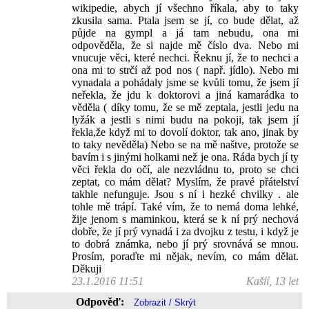
wikipedie, abych jí všechno říkala, aby to taky
zkusila sama. Ptala jsem se jí, co bude dělat, až
půjde na gympl a já tam nebudu, ona mi
odpověděla, že si najde mě číslo dva. Nebo mi
vnucuje věci, které nechci. Řeknu jí, že to nechci a
ona mi to strčí až pod nos ( např. jídlo). Nebo mi
vynadala a pohádaly jsme se kvůli tomu, že jsem jí
neřekla, že jdu k doktorovi a jiná kamarádka to
věděla ( díky tomu, že se mě zeptala, jestli jedu na
lyžák a jestli s nimi budu na pokoji, tak jsem jí
řekla,že když mi to dovolí doktor, tak ano, jinak by
to taky nevěděla) Nebo se na mě naštve, protože se
bavím i s jinými holkami než je ona. Ráda bych jí ty
věci řekla do očí, ale nezvládnu to, proto se chci
zeptat, co mám dělat? Myslím, že pravé přátelství
takhle nefunguje. Jsou s ní i hezké chvilky . ale
tohle mě trápí. Také vím, že to nemá doma lehké,
žije jenom s maminkou, která se k ní prý nechová
dobře, že jí prý vynadá i za dvojku z testu, i když je
to dobrá známka, nebo jí prý srovnává se mnou.
Prosím, poraďte mi nějak, nevím, co mám dělat.
Děkuji
23.1.2016 11:51
Kašíí, 13 let
Odpověď: