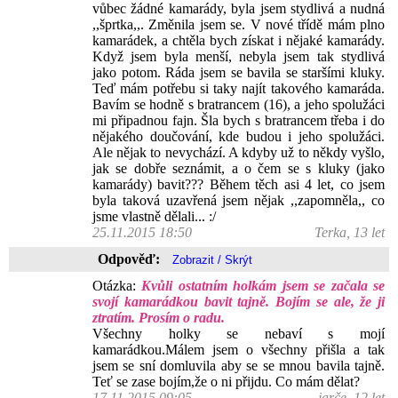
vůbec žádné kamarády, byla jsem stydlivá a nudná
,,šprtka,,. Změnila jsem se. V nové třídě mám plno
kamarádek, a chtěla bych získat i nějaké kamarády.
Když jsem byla menší, nebyla jsem tak stydlivá
jako potom. Ráda jsem se bavila se staršími kluky.
Teď mám potřebu si taky najít takového kamaráda.
Bavím se hodně s bratrancem (16), a jeho spolužáci
mi připadnou fajn. Šla bych s bratrancem třeba i do
nějakého doučování, kde budou i jeho spolužáci.
Ale nějak to nevychází. A kdyby už to někdy vyšlo,
jak se dobře seznámit, a o čem se s kluky (jako
kamarády) bavit??? Během těch asi 4 let, co jsem
byla taková uzavřená jsem nějak ,,zapomněla,, co
jsme vlastně dělali... :/
25.11.2015 18:50
Terka, 13 let
Odpověď:
Otázka:
Kvůli ostatním holkám jsem se začala se
svojí kamarádkou bavit tajně. Bojím se ale, že ji
ztratím. Prosím o radu.
Všechny holky se nebaví s mojí
kamarádkou.Málem jsem o všechny přišla a tak
jsem se sní domluvila aby se se mnou bavila tajně.
Teť se zase bojím,že o ni přijdu. Co mám dělat?
17.11.2015 09:05
jarče, 12 let