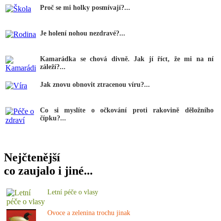
Proč se mi holky posmívají?...
Je holení nohou nezdravé?...
Kamarádka se chová divně. Jak jí říct, že mi na ní
záleží?...
Jak znovu obnovit ztracenou víru?...
Co si myslíte o očkování proti rakovině děložního
čípku?...
Nejčtenější
co zaujalo i jiné...
Letní péče o vlasy
Ovoce a zelenina trochu jinak