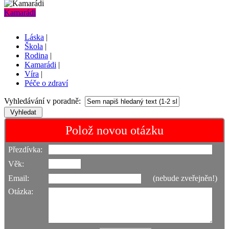
Kamarádi
Láska
|
Škola
|
Rodina
|
Kamarádi
|
Víra
|
Péče o zdraví
Vyhledávání v poradně:
Polož novou otázku
Přezdívka:
Věk:
Email:
(nebude zveřejněn!)
Otázka: