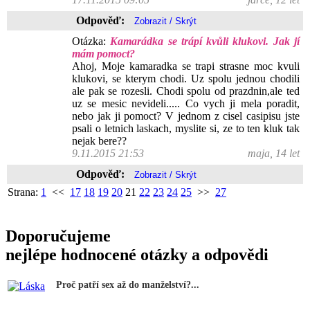
Odpověď:
Otázka:
Kamarádka se trápí kvůli klukovi. Jak jí
mám pomoct?
Ahoj, Moje kamaradka se trapi strasne moc kvuli
klukovi, se kterym chodi. Uz spolu jednou chodili
ale pak se rozesli. Chodi spolu od prazdnin,ale ted
uz se mesic nevideli..... Co vych ji mela poradit,
nebo jak ji pomoct? V jednom z cisel casipisu jste
psali o letnich laskach, myslite si, ze to ten kluk tak
nejak bere??
9.11.2015 21:53
maja, 14 let
Odpověď:
Strana:
1
<<
17
18
19
20
21
22
23
24
25
>>
27
Doporučujeme
nejlépe hodnocené otázky a odpovědi
Proč patří sex až do manželství?...