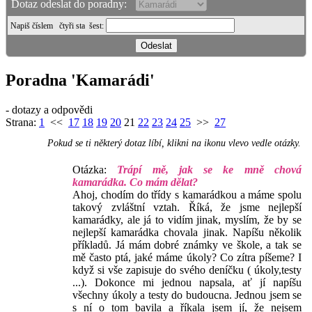
Dotaz odeslat do poradny:
Napiš číslem
čtyři sta šest
:
Poradna 'Kamarádi'
- dotazy a odpovědi
Strana:
1
<<
17
18
19
20
21
22
23
24
25
>>
27
Pokud se ti některý dotaz líbí, klikni na ikonu vlevo vedle otázky.
Otázka:
Trápí mě, jak se ke mně chová
kamarádka. Co mám dělat?
Ahoj, chodím do třídy s kamarádkou a máme spolu
takový zvláštní vztah. Říká, že jsme nejlepší
kamarádky, ale já to vidím jinak, myslím, že by se
nejlepší kamarádka chovala jinak. Napíšu několik
příkladů. Já mám dobré známky ve škole, a tak se
mě často ptá, jaké máme úkoly? Co zítra píšeme? I
když si vše zapisuje do svého deníčku ( úkoly,testy
...). Dokonce mi jednou napsala, ať jí napíšu
všechny úkoly a testy do budoucna. Jednou jsem se
s ní o tom bavila a říkala jsem jí, že nejsem