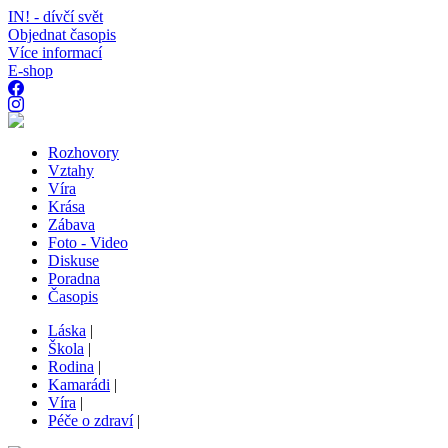
IN! - dívčí svět
Objednat časopis
Více informací
E-shop
Rozhovory
Vztahy
Víra
Krása
Zábava
Foto - Video
Diskuse
Poradna
Časopis
Láska
|
Škola
|
Rodina
|
Kamarádi
|
Víra
|
Péče o zdraví
|