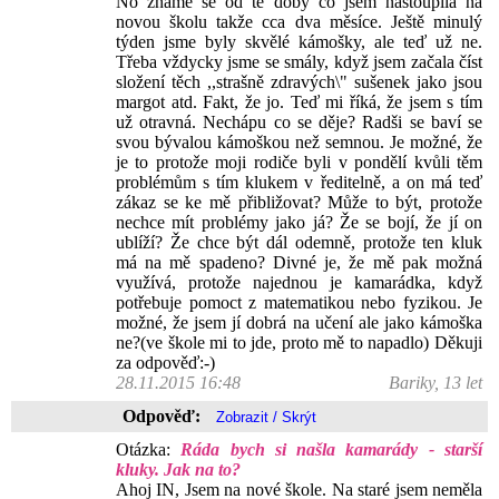
No známe se od té doby co jsem nastoupila na
novou školu takže cca dva měsíce. Ještě minulý
týden jsme byly skvělé kámošky, ale teď už ne.
Třeba vždycky jsme se smály, když jsem začala číst
složení těch ,,strašně zdravých\" sušenek jako jsou
margot atd. Fakt, že jo. Teď mi říká, že jsem s tím
už otravná. Nechápu co se děje? Radši se baví se
svou bývalou kámoškou než semnou. Je možné, že
je to protože moji rodiče byli v pondělí kvůli těm
problémům s tím klukem v ředitelně, a on má teď
zákaz se ke mě přibližovat? Může to být, protože
nechce mít problémy jako já? Že se bojí, že jí on
ublíží? Že chce být dál odemně, protože ten kluk
má na mě spadeno? Divné je, že mě pak možná
využívá, protože najednou je kamarádka, když
potřebuje pomoct z matematikou nebo fyzikou. Je
možné, že jsem jí dobrá na učení ale jako kámoška
ne?(ve škole mi to jde, proto mě to napadlo) Děkuji
za odpověď:-)
28.11.2015 16:48
Bariky, 13 let
Odpověď:
Otázka:
Ráda bych si našla kamarády - starší
kluky. Jak na to?
Ahoj IN, Jsem na nové škole. Na staré jsem neměla