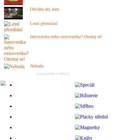
Odvahu dej nám
Letní přemítání
Introvertka nebo extrovertka? Otestuj se!
Nehoda
(za poslední 2 měsíce)