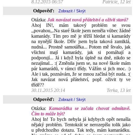
8.12.2015 06:57
Patrície, 12 let
Odpověď:
Otázka:
Jak navázat nová přátelství a oživit stará?
Ahoj IN!, mám takový problém se svou
,,povahou,,.Na staré škole jsem neměla vůbec žádné
kamarády. Tím pro mě je těžší hledat si kamarády
na nynější škole. Dřív jsem byla taková zamlklá,
nudná... Prostně samotářka... Potom mě štvalo, jak
všichni mají kamarády, jak si pomáhají a
podporují... Já i když byla úplně na dně, nikdo se
nezajímal... :( Změnila jsem se, na nové škole mám
pár kamarádů, v rámci třídy. Vážím si jich moc. :)
Ale i tak, poznávám, že se mnou začíná být nuda. :(
Jak navázat nová přátelství, popř. oživit ty ve
třídě??
30.11.2015 20:14
Terka, 13 let
Odpověď:
Otázka:
Kamarádka se začala chovat odmítavě.
Čím to může být?
Ahoj In! To bych nebyla já kdybych opět nenašla
nějaký problém. Tentokrát se nerozepíšu tolik jako
u předchozího dotazu. Tak tedy, mám kamarádku.