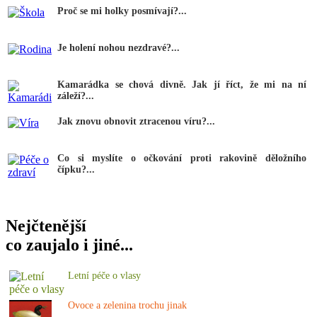
Proč se mi holky posmívají?...
Je holení nohou nezdravé?...
Kamarádka se chová divně. Jak jí říct, že mi na ní
záleží?...
Jak znovu obnovit ztracenou víru?...
Co si myslíte o očkování proti rakovině děložního
čípku?...
Nejčtenější
co zaujalo i jiné...
Letní péče o vlasy
Ovoce a zelenina trochu jinak