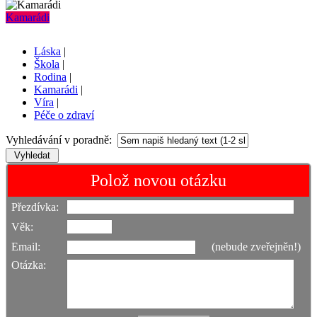
Kamarádi
Láska
|
Škola
|
Rodina
|
Kamarádi
|
Víra
|
Péče o zdraví
Vyhledávání v poradně:
Polož novou otázku
Přezdívka:
Věk:
Email:
(nebude zveřejněn!)
Otázka: