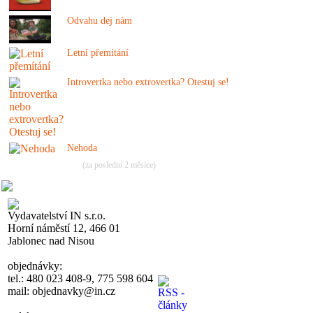
Odvahu dej nám
Letní přemítání
Introvertka nebo extrovertka? Otestuj se!
Nehoda
(za poslední 2 měsíce)
Vydavatelství IN s.r.o.
Horní náměstí 12, 466 01
Jablonec nad Nisou
objednávky:
tel.: 480 023 408-9, 775 598 604
mail: objednavky@in.cz