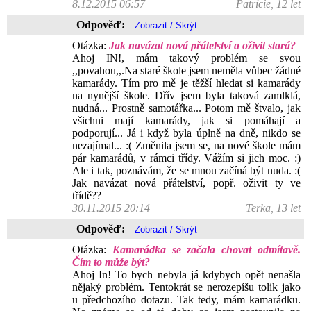
8.12.2015 06:57
Patrície, 12 let
Odpověď:
Otázka:
Jak navázat nová přátelství a oživit stará?
Ahoj IN!, mám takový problém se svou
,,povahou,,.Na staré škole jsem neměla vůbec žádné
kamarády. Tím pro mě je těžší hledat si kamarády
na nynější škole. Dřív jsem byla taková zamlklá,
nudná... Prostně samotářka... Potom mě štvalo, jak
všichni mají kamarády, jak si pomáhají a
podporují... Já i když byla úplně na dně, nikdo se
nezajímal... :( Změnila jsem se, na nové škole mám
pár kamarádů, v rámci třídy. Vážím si jich moc. :)
Ale i tak, poznávám, že se mnou začíná být nuda. :(
Jak navázat nová přátelství, popř. oživit ty ve
třídě??
30.11.2015 20:14
Terka, 13 let
Odpověď:
Otázka:
Kamarádka se začala chovat odmítavě.
Čím to může být?
Ahoj In! To bych nebyla já kdybych opět nenašla
nějaký problém. Tentokrát se nerozepíšu tolik jako
u předchozího dotazu. Tak tedy, mám kamarádku.