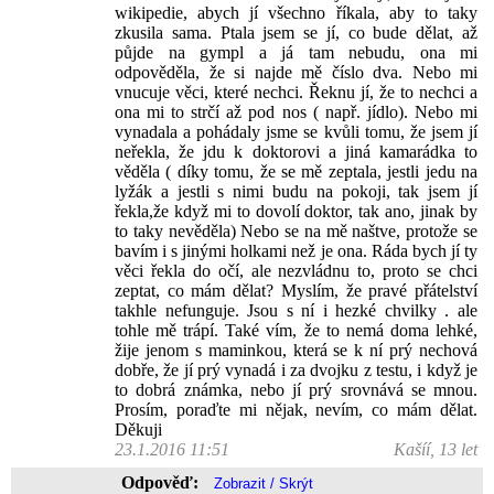
wikipedie, abych jí všechno říkala, aby to taky
zkusila sama. Ptala jsem se jí, co bude dělat, až
půjde na gympl a já tam nebudu, ona mi
odpověděla, že si najde mě číslo dva. Nebo mi
vnucuje věci, které nechci. Řeknu jí, že to nechci a
ona mi to strčí až pod nos ( např. jídlo). Nebo mi
vynadala a pohádaly jsme se kvůli tomu, že jsem jí
neřekla, že jdu k doktorovi a jiná kamarádka to
věděla ( díky tomu, že se mě zeptala, jestli jedu na
lyžák a jestli s nimi budu na pokoji, tak jsem jí
řekla,že když mi to dovolí doktor, tak ano, jinak by
to taky nevěděla) Nebo se na mě naštve, protože se
bavím i s jinými holkami než je ona. Ráda bych jí ty
věci řekla do očí, ale nezvládnu to, proto se chci
zeptat, co mám dělat? Myslím, že pravé přátelství
takhle nefunguje. Jsou s ní i hezké chvilky . ale
tohle mě trápí. Také vím, že to nemá doma lehké,
žije jenom s maminkou, která se k ní prý nechová
dobře, že jí prý vynadá i za dvojku z testu, i když je
to dobrá známka, nebo jí prý srovnává se mnou.
Prosím, poraďte mi nějak, nevím, co mám dělat.
Děkuji
23.1.2016 11:51
Kašíí, 13 let
Odpověď: