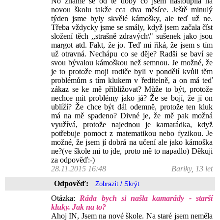
No známe se od té doby co jsem nastoupila na
novou školu takže cca dva měsíce. Ještě minulý
týden jsme byly skvělé kámošky, ale teď už ne.
Třeba vždycky jsme se smály, když jsem začala číst
složení těch ,,strašně zdravých\" sušenek jako jsou
margot atd. Fakt, že jo. Teď mi říká, že jsem s tím
už otravná. Nechápu co se děje? Radši se baví se
svou bývalou kámoškou než semnou. Je možné, že
je to protože moji rodiče byli v pondělí kvůli těm
problémům s tím klukem v ředitelně, a on má teď
zákaz se ke mě přibližovat? Může to být, protože
nechce mít problémy jako já? Že se bojí, že jí on
ublíží? Že chce být dál odemně, protože ten kluk
má na mě spadeno? Divné je, že mě pak možná
využívá, protože najednou je kamarádka, když
potřebuje pomoct z matematikou nebo fyzikou. Je
možné, že jsem jí dobrá na učení ale jako kámoška
ne?(ve škole mi to jde, proto mě to napadlo) Děkuji
za odpověď:-)
28.11.2015 16:48
Bariky, 13 let
Odpověď:
Otázka:
Ráda bych si našla kamarády - starší
kluky. Jak na to?
Ahoj IN, Jsem na nové škole. Na staré jsem neměla