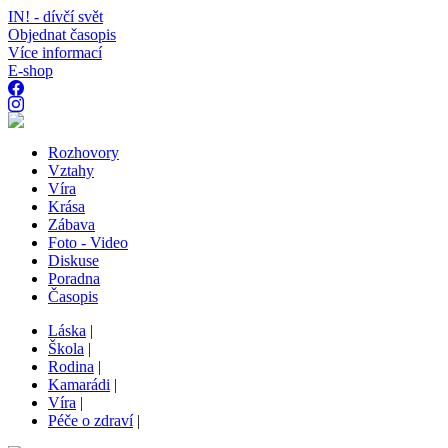
IN! - dívčí svět
Objednat časopis
Více informací
E-shop
Rozhovory
Vztahy
Víra
Krása
Zábava
Foto - Video
Diskuse
Poradna
Časopis
Láska
|
Škola
|
Rodina
|
Kamarádi
|
Víra
|
Péče o zdraví
|