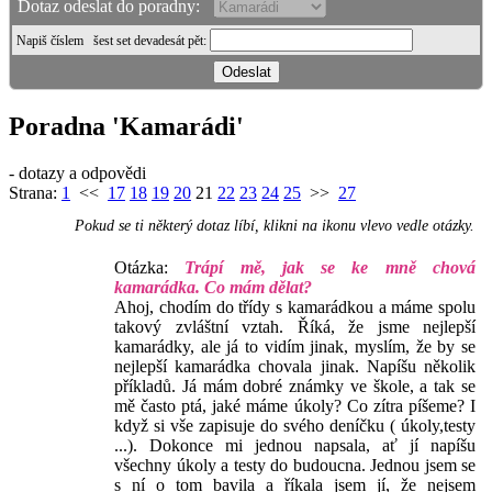
Dotaz odeslat do poradny:
Napiš číslem
šest set devadesát pět
:
Poradna 'Kamarádi'
- dotazy a odpovědi
Strana:
1
<<
17
18
19
20
21
22
23
24
25
>>
27
Pokud se ti některý dotaz líbí, klikni na ikonu vlevo vedle otázky.
Otázka:
Trápí mě, jak se ke mně chová
kamarádka. Co mám dělat?
Ahoj, chodím do třídy s kamarádkou a máme spolu
takový zvláštní vztah. Říká, že jsme nejlepší
kamarádky, ale já to vidím jinak, myslím, že by se
nejlepší kamarádka chovala jinak. Napíšu několik
příkladů. Já mám dobré známky ve škole, a tak se
mě často ptá, jaké máme úkoly? Co zítra píšeme? I
když si vše zapisuje do svého deníčku ( úkoly,testy
...). Dokonce mi jednou napsala, ať jí napíšu
všechny úkoly a testy do budoucna. Jednou jsem se
s ní o tom bavila a říkala jsem jí, že nejsem