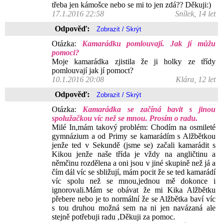
třeba jen kámošce nebo se mi to jen zdá?? Děkuji:)
17.1.2016 22:58
Snílek, 14 let
Odpověď:
Otázka:
Kamarádku pomlouvají. Jak jí můžu
pomoci?
Moje kamarádka zjistila že ji holky ze třídy
pomlouvají jak jí pomoct?
10.1.2016 20:08
Klára, 12 let
Odpověď:
Otázka:
Kamarádka se začíná bavit s jinou
spolužačkou víc než se mnou. Prosím o radu.
Milé In,mám takový problém: Chodím na osmileté
gymnázium a od Primy se kamarádím s Alžbětkou
jenže ted v Sekundě (jsme se) začali kamarádit s
Kikou jenže naše třída je vždy na angličtinu a
němčinu rozdělena a oni jsou v jiné skupině než já a
čím dál víc se sbližují, mám pocit že se ted kamarádí
víc spolu než se mnou,jednou mě dokonce i
ignorovali.Mám se obávat že mi Kika Alžbětku
přebere nebo je to normální že se Alžbětka baví víc
s tou druhou možná sem na ni jen navázaná ale
stejně potřebuji radu ,Děkuji za pomoc.