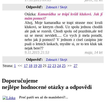
Odpověď:
Otázka:
Kamarádka se trápí kvůli klukovi. Jak jí
mám pomoct?
Ahoj, Moje kamaradka se trapi strasne moc kvuli
klukovi, se kterym chodi. Uz spolu jednou chodili
ale pak se rozesli. Chodi spolu od prazdnin,ale ted
uz se mesic nevideli..... Co vych ji mela poradit,
nebo jak ji pomoct? V jednom z cisel casipisu jste
psali o letnich laskach, myslite si, ze to ten kluk tak
nejak bere??
9.11.2015 21:53
maja, 14 let
Odpověď:
Strana:
1
<<
17
18
19
20
21
22
23
24
25
>>
27
Doporučujeme
nejlépe hodnocené otázky a odpovědi
Proč patří sex až do manželství?...