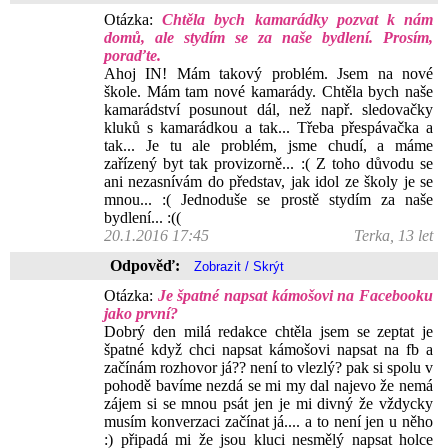
Otázka:
Chtěla bych kamarádky pozvat k nám
domů, ale stydím se za naše bydlení. Prosím,
poraďte.
Ahoj IN! Mám takový problém. Jsem na nové
škole. Mám tam nové kamarády. Chtěla bych naše
kamarádství posunout dál, než např. sledovačky
kluků s kamarádkou a tak... Třeba přespávačka a
tak... Je tu ale problém, jsme chudí, a máme
zařízený byt tak provizorně... :( Z toho důvodu se
ani nezasnívám do představ, jak idol ze školy je se
mnou... :( Jednoduše se prostě stydím za naše
bydlení... :((
20.1.2016 17:45
Terka, 13 let
Odpověď:
Otázka:
Je špatné napsat kámošovi na Facebooku
jako první?
Dobrý den milá redakce chtěla jsem se zeptat je
špatné když chci napsat kámošovi napsat na fb a
začínám rozhovor já?? není to vlezlý? pak si spolu v
pohodě bavíme nezdá se mi my dal najevo že nemá
zájem si se mnou psát jen je mi divný že vždycky
musím konverzaci začínat já.... a to není jen u něho
:) připadá mi že jsou kluci nesmělý napsat holce