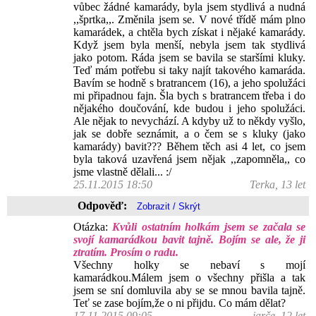
vůbec žádné kamarády, byla jsem stydlivá a nudná
,,šprtka,,. Změnila jsem se. V nové třídě mám plno
kamarádek, a chtěla bych získat i nějaké kamarády.
Když jsem byla menší, nebyla jsem tak stydlivá
jako potom. Ráda jsem se bavila se staršími kluky.
Teď mám potřebu si taky najít takového kamaráda.
Bavím se hodně s bratrancem (16), a jeho spolužáci
mi připadnou fajn. Šla bych s bratrancem třeba i do
nějakého doučování, kde budou i jeho spolužáci.
Ale nějak to nevychází. A kdyby už to někdy vyšlo,
jak se dobře seznámit, a o čem se s kluky (jako
kamarády) bavit??? Během těch asi 4 let, co jsem
byla taková uzavřená jsem nějak ,,zapomněla,, co
jsme vlastně dělali... :/
25.11.2015 18:50
Terka, 13 let
Odpověď:
Otázka:
Kvůli ostatním holkám jsem se začala se
svojí kamarádkou bavit tajně. Bojím se ale, že ji
ztratím. Prosím o radu.
Všechny holky se nebaví s mojí
kamarádkou.Málem jsem o všechny přišla a tak
jsem se sní domluvila aby se se mnou bavila tajně.
Teť se zase bojím,že o ni přijdu. Co mám dělat?
17.11.2015 09:05
jarče, 12 let