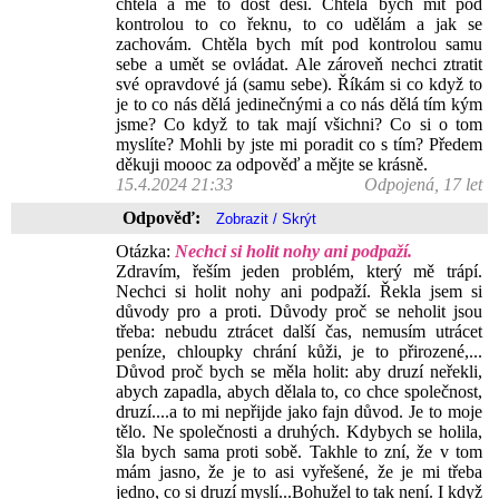
chtěla a mě to dost děsí. Chtěla bych mít pod
kontrolou to co řeknu, to co udělám a jak se
zachovám. Chtěla bych mít pod kontrolou samu
sebe a umět se ovládat. Ale zároveň nechci ztratit
své opravdové já (samu sebe). Říkám si co když to
je to co nás dělá jedinečnými a co nás dělá tím kým
jsme? Co když to tak mají všichni? Co si o tom
myslíte? Mohli by jste mi poradit co s tím? Předem
děkuji moooc za odpověď a mějte se krásně.
15.4.2024 21:33
Odpojená, 17 let
Odpověď:
Otázka:
Nechci si holit nohy ani podpaží.
Zdravím, řeším jeden problém, který mě trápí.
Nechci si holit nohy ani podpaží. Řekla jsem si
důvody pro a proti. Důvody proč se neholit jsou
třeba: nebudu ztrácet další čas, nemusím utrácet
peníze, chloupky chrání kůži, je to přirozené,...
Důvod proč bych se měla holit: aby druzí neřekli,
abych zapadla, abych dělala to, co chce společnost,
druzí....a to mi nepřijde jako fajn důvod. Je to moje
tělo. Ne společnosti a druhých. Kdybych se holila,
šla bych sama proti sobě. Takhle to zní, že v tom
mám jasno, že je to asi vyřešené, že je mi třeba
jedno, co si druzí myslí...Bohužel to tak není. I když