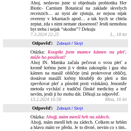
Ahoj, nedavno jsme si objednala probiotika Her
Biotic- Carnium Botanical na zaklade skvelych
recenzich… az nyni ale zjistuju, ze nejsou nijak
overeny v lekarnach apod… a tak bych se chtela
zeptat, zda s nimi nemate zkusenost? Jestli nemohou
byt treba i nejak “skodne”? Dekuju
7.3.2024 22:25
L., 18 let
Odpověď:
Otázka:
Koupila jsem mamce kámen na pleť,
může ho používat?
Ahoj IN. Mamka začala pečovat o svou pleť a
kromě krému jsem ji v dmku zakoupila i gua sha
kámen na masáž obličeje (má prokrvovat obličej,
dostávat masáží krémy hlouběji do pleti a tím
zpevňovat pleť a působit proti vráskám). Jenomže
metoda vychází z tradiční čínské medicíny a teď
nevím, jestli ji ho mohu dát. Děkuji za odpověď.
13.2.2024 16:58
Misa, 16 let
Odpověď:
Otázka:
Ahojj, mám menší hrb na zádech.
Ahojj, mám menší hrb na zádech. Celkem se hrbím
a hlavu mám ve předu. Je to divné, nevim co s tim..