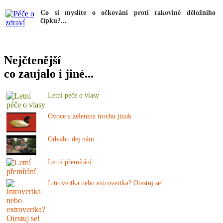
Co si myslíte o očkování proti rakovině děložního
čípku?...
Nejčtenější
co zaujalo i jiné...
Letní péče o vlasy
Ovoce a zelenina trochu jinak
Odvahu dej nám
Letní přemítání
Introvertka nebo extrovertka? Otestuj se!