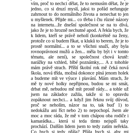
vím, proč to nechci dělat, že to nemusím dělat, že je
jedno, co si druzí myslí, jaksi to pořád nefunguje
zahrnout to do normálního života a nenechat to jen
u myšlenek. Přijde mi... co třeba i čtu různé názory
na internetu...že dnešní společnost se na to dívá,
jako že je to hrozně nechutné apod. A řekla bych, že
k lidem, kteří se právě neholí (konkrétně na ženy,
protože co si budem říkat, u kluků to berem, že je to
prostě normální... a to se všichni snaží, aby byla
rovnoprávnost mužů a žen... měla by být i v tomto
tématu, ale není), se společnost chová krutě:
narážky na vzhled, blbé poznámky,... A z tohohle
mám právě strach. Příští školní rok mě čeká nová
škola, nová třída, možná dokonce plná jenom holek
a budeme mít ve výuce i plavání. Mám strach, že
mě ty nové holky nepřijmou, budou se mi smát,
drbat mě, nebudou mě mít prostě rády... a tohle už
jsem na základce zažila, takže si to opravdu
zopáknout nechci... a když jim řeknu svůj důvod,
proč se neholím, názor na to, tak buď 1) to
nedokážu ani říct nebo 2) to nepochopí. Jsem ale
moc a moc ráda, že mě v tom chápou oba rodiče i
kamarádka... která si teda tímto nejspíš taky
prochází. Dalším lidem jsem to tedy zatím neřekla.
Co bych si tedy přála? Přála bych si, aby mi