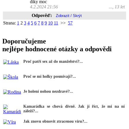
díky moc
4.2.2024 21:56
..., 13 let
Odpověď:
Strana:
1
2
3
4
5
6
7
8
9
10
11
>>
57
Doporučujeme
nejlépe hodnocené otázky a odpovědi
Proč patří sex až do manželství?...
Proč se mi holky posmívají?...
Je holení nohou nezdravé?...
Kamarádka se chová divně. Jak jí říct, že mi na ní
záleží?...
Jak znovu obnovit ztracenou víru?...