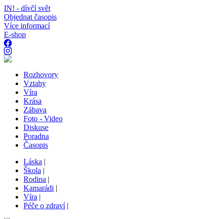
IN! - dívčí svět
Objednat časopis
Více informací
E-shop
Rozhovory
Vztahy
Víra
Krása
Zábava
Foto - Video
Diskuse
Poradna
Časopis
Láska
|
Škola
|
Rodina
|
Kamarádi
|
Víra
|
Péče o zdraví
|