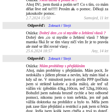
Ahoj IN!, jsem tlustá a potím se!! Co s tím, co mám
dělat štve mě to!!!!! Prosím 🙏 o pomoc. Děkuji za
jakoukoliv pomoc.
2.7.2024 15:50
Samojed, 11 let
Odpověď:
Otázka:
Dobrý den ,co si myslíte o žehlení vlasů ?
Dobrý den ,co si myslíte o žehlení vlasů ? Moje
mamka říká že se tím vlasy ničí vím že je to pravda
ale mně se líbí rovné vlasy .
25.6.2024 18:57
Any, 14 let
Odpověď:
Otázka:
Mám problémy s přejídáním
Ahoj, mám problémy s přejídáním. Mám pocit, že
nedokážu s jídlem přestat a nevím, kdy mám hlad a
kdy už ne. V minulosti jsem si prošla PPP (počítala
jsem si striktně kalorie a jedla málo), ale teď už
vážím víc (předtím 43kg,160cm, teď 52kg,160cm).
Bohužel jsem nabrala hrozně rychle a bez odborné
pomoci, nikomu jsem o tom neřekla, jen mě pak
vážila doktorka na prohlídce a bylo to. Měla jsem
pak zase fáze přejídání a restrikcí a pak jsem si řekla
dost. Jedla jsem kolik jsem chtěla a trvá to doteď.