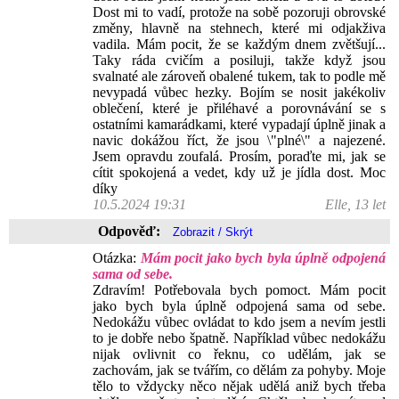
Dost mi to vadí, protože na sobě pozoruji obrovské
změny, hlavně na stehnech, které mi odjakživa
vadila. Mám pocit, že se každým dnem zvětšují...
Taky ráda cvičím a posiluji, takže když jsou
svalnaté ale zároveň obalené tukem, tak to podle mě
nevypadá vůbec hezky. Bojím se nosit jakékoliv
oblečení, které je přiléhavé a porovnávání se s
ostatními kamarádkami, které vypadají úplně jinak a
navic dokážou říct, že jsou \"plné\" a najezené.
Jsem opravdu zoufalá. Prosím, poraďte mi, jak se
cítit spokojená a vedet, kdy už je jídla dost. Moc
díky
10.5.2024 19:31
Elle, 13 let
Odpověď:
Otázka:
Mám pocit jako bych byla úplně odpojená
sama od sebe.
Zdravím! Potřebovala bych pomoct. Mám pocit
jako bych byla úplně odpojená sama od sebe.
Nedokážu vůbec ovládat to kdo jsem a nevím jestli
to je dobře nebo špatně. Například vůbec nedokážu
nijak ovlivnit co řeknu, co udělám, jak se
zachovám, jak se tvářím, co dělám za pohyby. Moje
tělo to vždycky něco nějak udělá aniž bych třeba