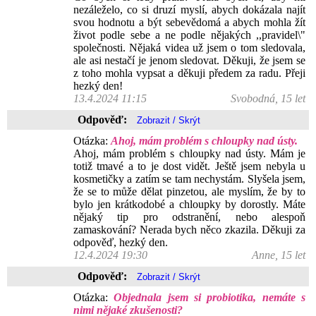
nezáleželo, co si druzí myslí, abych dokázala najít
svou hodnotu a být sebevědomá a abych mohla žít
život podle sebe a ne podle nějakých ,,pravidel\"
společnosti. Nějaká videa už jsem o tom sledovala,
ale asi nestačí je jenom sledovat. Děkuji, že jsem se
z toho mohla vypsat a děkuji předem za radu. Přeji
hezký den!
13.4.2024 11:15
Svobodná, 15 let
Odpověď:
Otázka:
Ahoj, mám problém s chloupky nad ústy.
Ahoj, mám problém s chloupky nad ústy. Mám je
totiž tmavé a to je dost vidět. Ještě jsem nebyla u
kosmetičky a zatím se tam nechystám. Slyšela jsem,
že se to může dělat pinzetou, ale myslím, že by to
bylo jen krátkodobé a chloupky by dorostly. Máte
nějaký tip pro odstranění, nebo alespoň
zamaskování? Nerada bych něco zkazila. Děkuji za
odpověď, hezký den.
12.4.2024 19:30
Anne, 15 let
Odpověď:
Otázka:
Objednala jsem si probiotika, nemáte s
nimi nějaké zkušenosti?