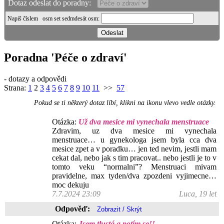
Dotaz odeslat do poradny:
Napiš číslem
osm set sedmdesát osm
:
Poradna 'Péče o zdraví'
- dotazy a odpovědi
Strana:
1
2
3
4
5
6
7
8
9
10
11
>>
57
Pokud se ti některý dotaz líbí, klikni na ikonu vlevo vedle otázky.
Otázka:
Už dva mesice mi vynechala menstruace
Zdravim, uz dva mesice mi vynechala
menstruace… u gynekologa jsem byla cca dva
mesice zpet a v poradku… jen ted nevim, jestli mam
cekat dal, nebo jak s tim pracovat.. nebo jestli je to v
tomto veku “normalni”? Menstruaci mivam
pravidelne, max tyden/dva zpozdeni vyjimecne…
moc dekuju
7.7.2024 23:09
Luca, 19 let
Odpověď:
Otázka:
Jsem tlustá a potím se!!