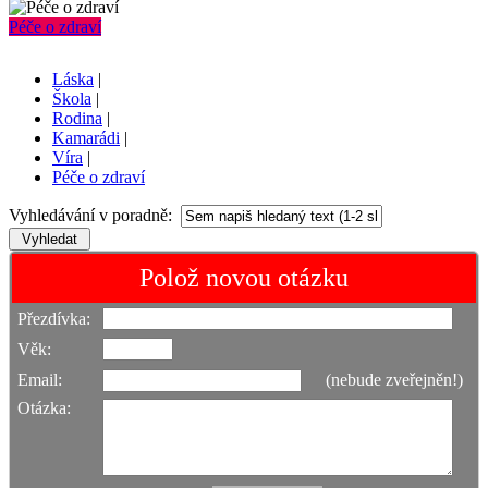
Péče o zdraví
Láska
|
Škola
|
Rodina
|
Kamarádi
|
Víra
|
Péče o zdraví
Vyhledávání v poradně:
Polož novou otázku
Přezdívka:
Věk:
Email:
(nebude zveřejněn!)
Otázka: