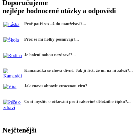
Doporučujeme
nejlépe hodnocené otázky a odpovědi
Proč patří sex až do manželství?...
Proč se mi holky posmívají?...
Je holení nohou nezdravé?...
Kamarádka se chová divně. Jak jí říct, že mi na ní záleží?...
Jak znovu obnovit ztracenou víru?...
Co si myslíte o očkování proti rakovině děložního čípku?...
Nejčtenější