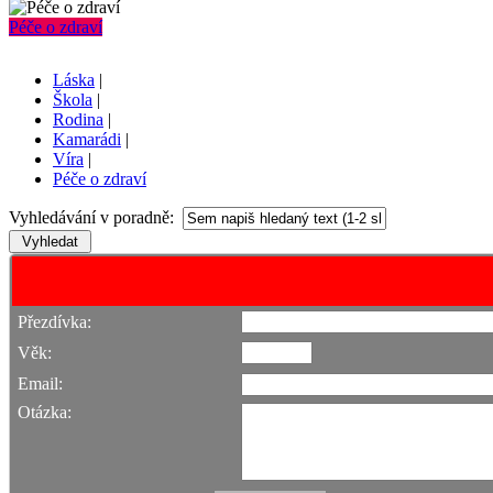
Péče o zdraví
Láska
|
Škola
|
Rodina
|
Kamarádi
|
Víra
|
Péče o zdraví
Vyhledávání v poradně:
Přezdívka:
Věk:
Email:
Otázka: