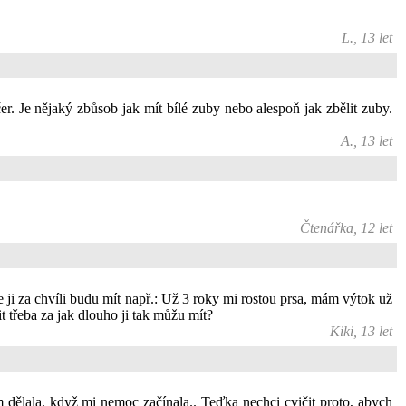
L., 13 let
r. Je nějaký zbůsob jak mít bílé zuby nebo alespoň jak zbělit zuby.
A., 13 let
Čtenářka, 12 let
e ji za chvíli budu mít např.: Už 3 roky mi rostou prsa, mám výtok už
t třeba za jak dlouho ji tak můžu mít?
Kiki, 13 let
m dělala, když mi nemoc začínala.. Teďka nechci cvičit proto, abych