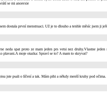
vrátí se mi anorexie
sem dostala první menstruaci. Už je to dlouho a tenhle měsíc jsem ji ješ
e neda spat proto ze mam jeden prs vetsi nez druhy.Vlastne jeden 
ko plavani.A moje otazka: Spraví se to? A mam to skryvat?
sopisu jste psali o líčení a tak. Mám pihi a někdy menší kruhy pod oči