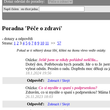
Dotaz odeslat do poradny:
Napiš číslem
sto třicet jedna
:
Poradna 'Péče o zdraví'
- dotazy a odpovědi
Strana:
1
2
3
4
5
6
7
8
9
10
11
>>
57
Pokud se ti některý dotaz líbí, klikni na ikonu vlevo vedle otázky.
Otázka:
Ještě jsem se nikdy pořádně nelíčila...
Dobrý den, Potřebovala bych poradit. Jde o to že jsem 
vybrat odstín. Prosím o radu. Dopředu moc děkuji za 
18.1.2024 19:56
Odpověď:
Otázka:
Co si myslíte o spaní s podprsenkou?
Zdravím, co si myslíte o spaní s podprsenkou? Máma ří
26.11.2023 18:03
Odpověď: