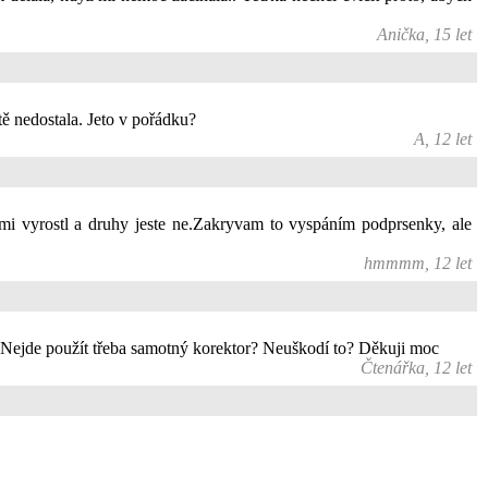
Anička, 15 let
tě nedostala. Jeto v pořádku?
A, 12 let
mi vyrostl a druhy jeste ne.Zakryvam to vyspáním podprsenky, ale
hmmmm, 12 let
ma. Nejde použít třeba samotný korektor? Neuškodí to? Děkuji moc
Čtenářka, 12 let