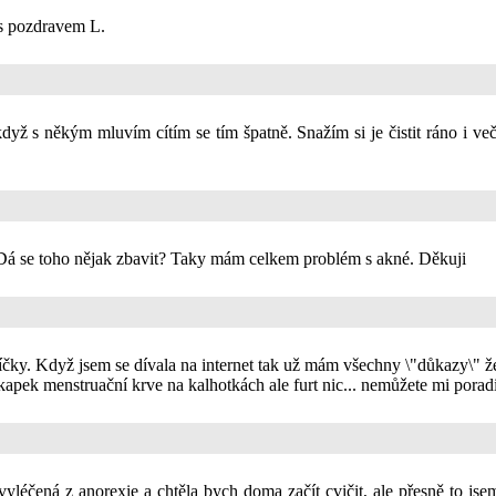
 s pozdravem L.
ž s někým mluvím cítím se tím špatně. Snažím si je čistit ráno i veče
 Dá se toho nějak zbavit? Taky mám celkem problém s akné. Děkuji
síčky. Když jsem se dívala na internet tak už mám všechny \"důkazy\" ž
kapek menstruační krve na kalhotkách ale furt nic... nemůžete mi poradi
yléčená z anorexie a chtěla bych doma začít cvičit, ale přesně to jse