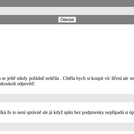
se ještě nikdy pořádně neličila . Chtěla bych si koupit víc líčení ale n
jakoukoli odpověď.
ká že to není správně ale já když spím bez podprsenky nepřipadá si úp