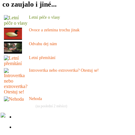
co zaujalo i jiné...
Letní péče o vlasy
Ovoce a zelenina trochu jinak
Odvahu dej nám
Letní přemítání
Introvertka nebo extrovertka? Otestuj se!
Nehoda
(za poslední 2 měsíce)