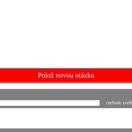
Polož novou otázku
(nebude zveře