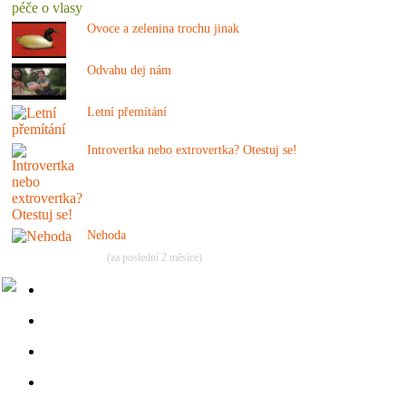
Ovoce a zelenina trochu jinak
Odvahu dej nám
Letní přemítání
Introvertka nebo extrovertka? Otestuj se!
Nehoda
(za poslední 2 měsíce)