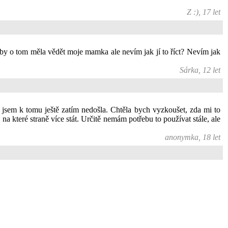
Z :), 17 let
 by o tom měla vědět moje mamka ale nevím jak jí to říct? Nevím jak
Sárka, 12 let
 jsem k tomu ještě zatím nedošla. Chtěla bych vyzkoušet, zda mi to
 které straně více stát. Určitě nemám potřebu to používat stále, ale
anonymka, 18 let