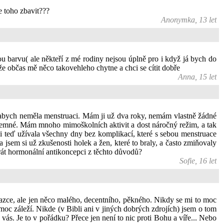
e toho zbavit???
Anonymka, 13 let
 barvu( ale někteří z mé rodiny nejsou úplně pro i když já bych do
že občas mě něco takovehleho chytne a chci se cítit dobře
Anna, 15 let
le abych neměla menstruaci. Mám ji už dva roky, nemám vlastně žádné
říjemné. Mám mnoho mimoškolních aktivit a dost náročný režim, a tak
h si teď užívala všechny dny bez komplikací, které s sebou menstruace
jsem si už zkušenosti holek a žen, které to braly, a často zmiňovaly
brát hormonální antikoncepci z těchto důvodů?
Sofie, 16 let
zce, ale jen něco malého, decentního, pěkného. Nikdy se mi to moc
oc záleží. Nikde (v Bibli ani v jiných dobrých zdrojích) jsem o tom
vás. Je to v pořádku? Přece jen není to nic proti Bohu a víře... Nebo