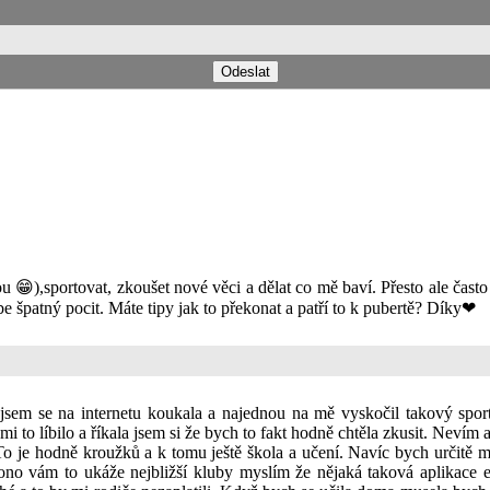
ou 😁),sportovat, zkoušet nové věci a dělat co mě baví. Přesto ale čast
e špatný pocit. Máte tipy jak to překonat a patří to k pubertě? Díky❤
em se na internetu koukala a najednou na mě vyskočil takový sport 
i to líbilo a říkala jsem si že bych to fakt hodně chtěla zkusit. Nevím
 To je hodně kroužků a k tomu ještě škola a učení. Navíc bych určitě 
 a ono vám to ukáže nejbližší kluby myslím že nějaká taková aplikace