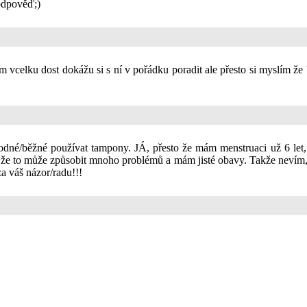
 odpověď;)
 vcelku dost dokážu si s ní v pořádku poradit ale přesto si myslím že
hodné/běžné používat tampony. JÁ, přesto že mám menstruaci už 6 let,
 že to může způsobit mnoho problémů a mám jisté obavy. Takže nevím, na
a váš názor/radu!!!