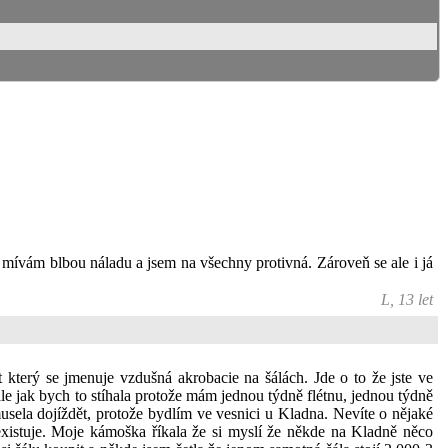
o mívám blbou náladu a jsem na všechny protivná. Zároveň se ale i já
L, 13 let
který se jmenuje vzdušná akrobacie na šálách. Jde o to že jste ve
 ale jak bych to stíhala protože mám jednou týdně flétnu, jednou týdně
musela dojíždět, protože bydlím ve vesnici u Kladna. Nevíte o nějaké
 existuje. Moje kámoška říkala že si myslí že někde na Kladně něco