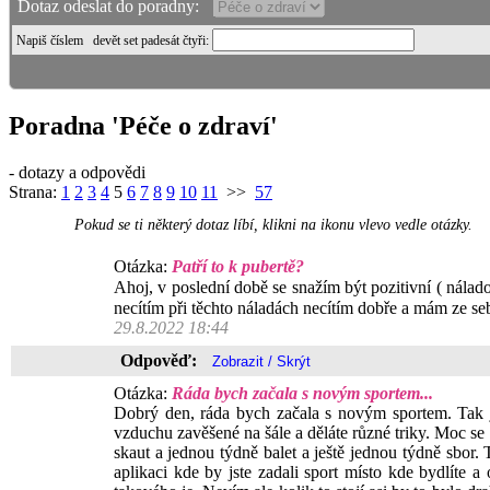
Dotaz odeslat do poradny:
Napiš číslem
devět set padesát čtyři
:
Poradna 'Péče o zdraví'
- dotazy a odpovědi
Strana:
1
2
3
4
5
6
7
8
9
10
11
>>
57
Pokud se ti některý dotaz líbí, klikni na ikonu vlevo vedle otázky.
Otázka:
Patří to k pubertě?
Ahoj, v poslední době se snažím být pozitivní ( nálad
necítím při těchto náladách necítím dobře a mám ze seb
29.8.2022 18:44
Odpověď:
Otázka:
Ráda bych začala s novým sportem...
Dobrý den, ráda bych začala s novým sportem. Tak js
vzduchu zavěšené na šále a děláte různé triky. Moc se m
skaut a jednou týdně balet a ještě jednou týdně sbor.
aplikaci kde by jste zadali sport místo kde bydlíte