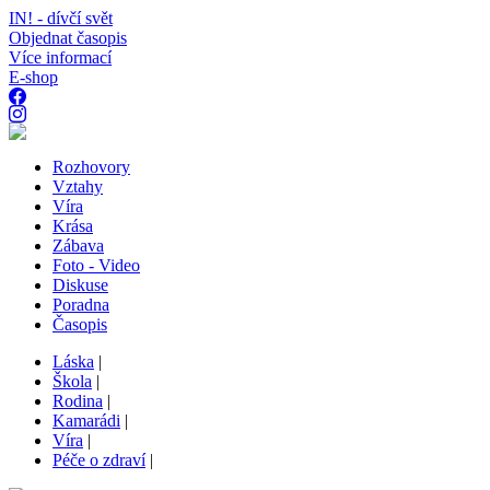
IN! - dívčí svět
Objednat časopis
Více informací
E-shop
Rozhovory
Vztahy
Víra
Krása
Zábava
Foto - Video
Diskuse
Poradna
Časopis
Láska
|
Škola
|
Rodina
|
Kamarádi
|
Víra
|
Péče o zdraví
|