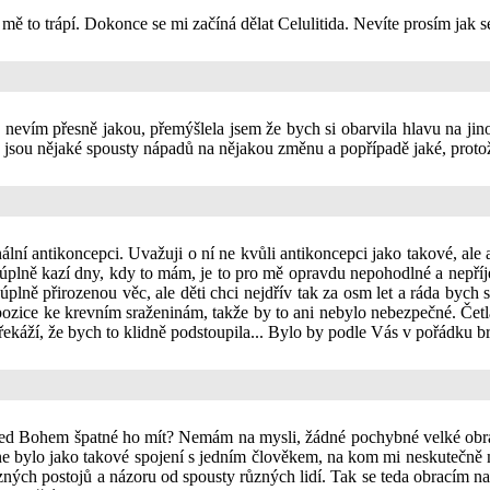
mě to trápí. Dokonce se mi začíná dělat Celulitida. Nevíte prosím jak s
vím přesně jakou, přemýšlela jsem že bych si obarvila hlavu na jinou
bo jsou nějaké spousty nápadů na nějakou změnu a popřípadě jaké, proto
nální antikoncepci. Uvažuji o ní ne kvůli antikoncepci jako takové, a
bě úplně kazí dny, kdy to mám, je to pro mě opravdu nepohodlné a nep
o úplně přirozenou věc, ale děti chci nejdřív tak za osm let a ráda byc
pozice ke krevním sraženinám, takže by to ani nebylo nebezpečné. Četla 
překáží, že bych to klidně podstoupila... Bylo by podle Vás v pořádku 
před Bohem špatné ho mít? Nemám na mysli, žádné pochybné velké obra
ne bylo jako takové spojení s jedním člověkem, na kom mi neskutečně m
ných postojů a názoru od spousty různých lidí. Tak se teda obracím na 