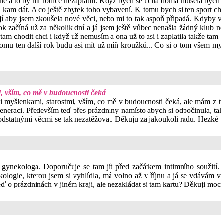
rahé a to by mi rodiče nezaplatili. Když bych se učila doma musela bych 
am dát. A co ještě zbytek toho vybavení. K tomu bych si ten sport chtě
tějí aby jsem zkoušela nové věci, nebo mi to tak aspoň připadá. Kdyby
k začíná už za několik dní a já jsem ještě vůbec nenašla žádný klub 
am chodit chci i když už nemusím a ona už to asi i zaplatila takže tam 
K tomu ten další rok budu asi mít už míň kroužků... Co si o tom všem
 vším, co mě v budoucnosti čeká
i myšlenkami, starostmi, vším, co mě v budoucnosti čeká, ale mám z t
egeneraci. Především teď přes prázdniny namísto abych si odpočinula, 
 podstatnými věcmi se tak nezatěžovat. Děkuju za jakoukoli radu. Hezké
gynekologa. Doporučuje se tam jít před začátkem intimního soužití. 
ogie, kterou jsem si vyhlídla, má volno až v říjnu a já se vdávám v 
eď o prázdninách v jiném kraji, ale nezakládat si tam kartu? Děkuji mo