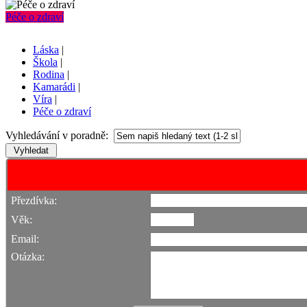
Péče o zdraví
Láska
|
Škola
|
Rodina
|
Kamarádi
|
Víra
|
Péče o zdraví
Vyhledávání v poradně:
Přezdívka:
Věk:
Email:
Otázka: