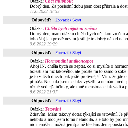
Otázka:
Chci zhubnout
Dobrý den. Za poslední dobu jsem dost přibrala a dost 
11.6.2022 18:53
Odpověď:
Otázka:
Chtěla bych nějakou změnu
Dobrý den, mám otázku chtěla bych nějakou změnu a ne
toho šla) jen prostě nevím jestli je to dobrý nápad ne
9.6.2022 19:29
Odpověď:
Otázka:
Hormonální antikoncepce
Ahoj IN, chtěla bych se zeptat, co si myslíte o hormo
bolesti ani nic takového, ale prostě mi to samo o so
je to v těch dnech pak ještě protivnější. Vím, že jde 
přináší. Nechala jsem se taky vyšetřit a nemám predis
různé vedlejší účinky, ale mně menstruace tak vadí a 
8.6.2022 21:37
Odpověď:
Otázka:
Tetování
Zdravím! Mám takový dotaz týkající se tetování. Je 
nelíbilo a moc jsem tomu nefandila, ale toto by pro m
nic nenašla - možná jen špatně hledám. Jen spousta růz