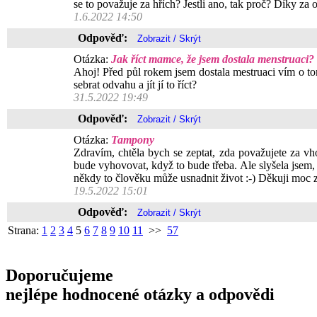
se to považuje za hřích? Jestli ano, tak proč? Díky za
1.6.2022 14:50
Odpověď:
Otázka:
Jak říct mamce, že jsem dostala menstruaci?
Ahoj! Před půl rokem jsem dostala mestruaci vím o tom
sebrat odvahu a jít jí to říct?
31.5.2022 19:49
Odpověď:
Otázka:
Tampony
Zdravím, chtěla bych se zeptat, zda považujete za v
bude vyhovovat, když to bude třeba. Ale slyšela jsem,
někdy to člověku může usnadnit život :-) Děkuji moc z
19.5.2022 15:01
Odpověď:
Strana:
1
2
3
4
5
6
7
8
9
10
11
>>
57
Doporučujeme
nejlépe hodnocené otázky a odpovědi