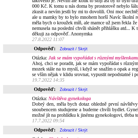
takového je. Nevím ale kolik to stojí asi by to bylo d
000 Kč. K tomu u nás doma by prostorově nebylo šálu k
zkusit a nevím jestli by mi to dovolili. Oni moc nech
ale u mamky by to bylo mnohem horší Navíc školní ro
měla bych o kroužek míň, ale mamce už jsem řekla že t
nemusela na poslední chvíli shánět přihlášku atd... 
děkuji za odpověď. Anonymka
27.8.2022 11:07
Odpověď:
Otázka:
Jak se mám vypořádat s různými myšlenkami,
Ahoj, chci se poradit, jak se mám vypořádat s různým
mozek stále na to myslí, i když se snažím o opak a r
se vším nějak v klidu srovnat, vypustit nepodstatné i
19.7.2022 14:35
Odpověď:
Otázka:
Návštěva gynekologa
Dobrý den, měla bych dotaz ohledně první návštěvy 
snoubencem studujeme a budeme chvíli bydlet. Gynekol
možné jít na prohlídku k jinému gynekologovi, třeba t
17.7.2022 09:54
Odpověď: