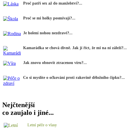
Proč patří sex až do manželství?...
Proč se mi holky posmívají?...
Je holení nohou nezdravé?...
Kamarádka se chová divně. Jak jí říct, že mi na ní záleží?...
Jak znovu obnovit ztracenou víru?...
Co si myslíte o očkování proti rakovině děložního čípku?...
Nejčtenější
co zaujalo i jiné...
Letní péče o vlasy