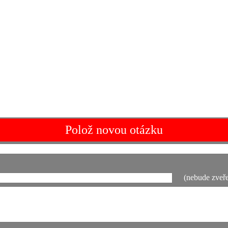
Polož novou otázku
(nebude zveře