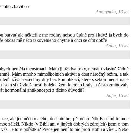
e toho zbavit???
Anonymka, 13 let
 barvu( ale někteří z mé rodiny nejsou úplně pro i když já bych do
že občas mě něco takovehleho chytne a chci se cítit dobře
Anna, 15 let
le abych neměla menstruaci. Mám ji už dva roky, nemám vlastně žádné
říjemné. Mám mnoho mimoškolních aktivit a dost náročný režim, a tak
h si teď užívala všechny dny bez komplikací, které s sebou menstruace
jsem si už zkušenosti holek a žen, které to braly, a často zmiňovaly
brát hormonální antikoncepci z těchto důvodů?
Sofie, 16 let
zce, ale jen něco malého, decentního, pěkného. Nikdy se mi to moc
oc záleží. Nikde (v Bibli ani v jiných dobrých zdrojích) jsem o tom
vás. Je to v pořádku? Přece jen není to nic proti Bohu a víře... Nebo