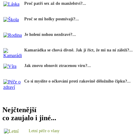
Proč patří sex až do manželství?...
Proč se mi holky posmívají?...
Je holení nohou nezdravé?...
Kamarádka se chová divně. Jak jí říct, že mi na ní záleží?...
Jak znovu obnovit ztracenou víru?...
Co si myslíte o očkování proti rakovině děložního čípku?...
Nejčtenější
co zaujalo i jiné...
Letní péče o vlasy