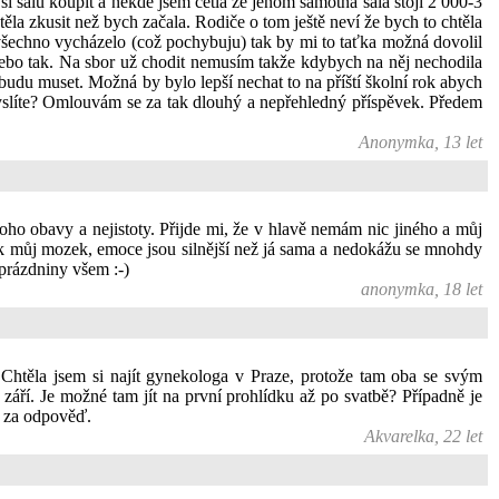
si šálu koupit a někde jsem četla že jenom samotná šála stojí 2 000-3
la zkusit než bych začala. Rodiče o tom ještě neví že bych to chtěla
 všechno vycházelo (což pochybuju) tak by mi to taťka možná dovolil
nebo tak. Na sbor už chodit nemusím takže kdybych na něj nechodila
budu muset. Možná by bylo lepší nechat to na příští školní rok abych
 myslíte? Omlouvám se za tak dlouhý a nepřehledný příspěvek. Předem
Anonymka, 13 let
oho obavy a nejistoty. Přijde mi, že v hlavě nemám nic jiného a můj
tak můj mozek, emoce jsou silnější než já sama a nedokážu se mnohdy
 prázdniny všem :-)
anonymka, 18 let
Chtěla jsem si najít gynekologa v Praze, protože tam oba se svým
září. Je možné tam jít na první prohlídku až po svatbě? Případně je
c za odpověď.
Akvarelka, 22 let