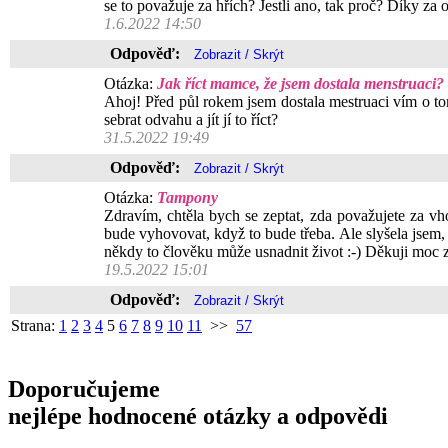
se to považuje za hřích? Jestli ano, tak proč? Díky za
1.6.2022 14:50
Odpověď:
Otázka:
Jak říct mamce, že jsem dostala menstruaci?
Ahoj! Před půl rokem jsem dostala mestruaci vím o tom
sebrat odvahu a jít jí to říct?
31.5.2022 19:49
Odpověď:
Otázka:
Tampony
Zdravím, chtěla bych se zeptat, zda považujete za v
bude vyhovovat, když to bude třeba. Ale slyšela jsem,
někdy to člověku může usnadnit život :-) Děkuji moc z
19.5.2022 15:01
Odpověď:
Strana:
1
2
3
4
5
6
7
8
9
10
11
>>
57
Doporučujeme
nejlépe hodnocené otázky a odpovědi