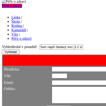
Péče o zdraví
Láska
|
Škola
|
Rodina
|
Kamarádi
|
Víra
|
Péče o zdraví
Vyhledávání v poradně:
Přezdívka:
Věk:
Email:
Otázka: