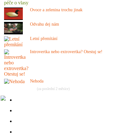
Ovoce a zelenina trochu jinak
Odvahu dej nám
Letní přemítání
Introvertka nebo extrovertka? Otestuj se!
Nehoda
(za poslední 2 měsíce)