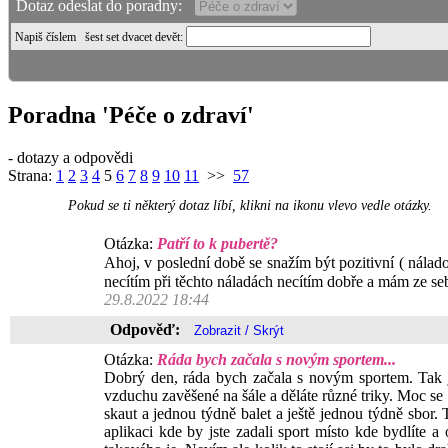
Dotaz odeslat do poradny:
Napiš číslem
šest set dvacet devět
:
Poradna 'Péče o zdraví'
- dotazy a odpovědi
Strana:
1
2
3
4
5
6
7
8
9
10
11
>>
57
Pokud se ti některý dotaz líbí, klikni na ikonu vlevo vedle otázky.
Otázka:
Patří to k pubertě?
Ahoj, v poslední době se snažím být pozitivní ( nálad
necítím při těchto náladách necítím dobře a mám ze seb
29.8.2022 18:44
Odpověď:
Otázka:
Ráda bych začala s novým sportem...
Dobrý den, ráda bych začala s novým sportem. Tak js
vzduchu zavěšené na šále a děláte různé triky. Moc se m
skaut a jednou týdně balet a ještě jednou týdně sbor.
aplikaci kde by jste zadali sport místo kde bydlíte