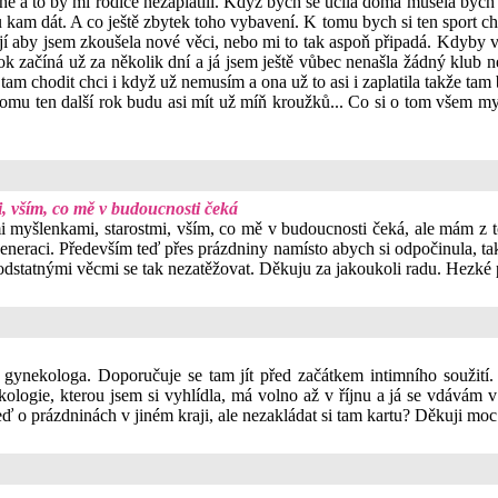
rahé a to by mi rodiče nezaplatili. Když bych se učila doma musela bych 
am dát. A co ještě zbytek toho vybavení. K tomu bych si ten sport chtě
tějí aby jsem zkoušela nové věci, nebo mi to tak aspoň připadá. Kdyby
k začíná už za několik dní a já jsem ještě vůbec nenašla žádný klub 
am chodit chci i když už nemusím a ona už to asi i zaplatila takže tam 
K tomu ten další rok budu asi mít už míň kroužků... Co si o tom všem
 vším, co mě v budoucnosti čeká
i myšlenkami, starostmi, vším, co mě v budoucnosti čeká, ale mám z t
egeneraci. Především teď přes prázdniny namísto abych si odpočinula, 
 podstatnými věcmi se tak nezatěžovat. Děkuju za jakoukoli radu. Hezké
gynekologa. Doporučuje se tam jít před začátkem intimního soužití. 
ogie, kterou jsem si vyhlídla, má volno až v říjnu a já se vdávám v 
eď o prázdninách v jiném kraji, ale nezakládat si tam kartu? Děkuji mo