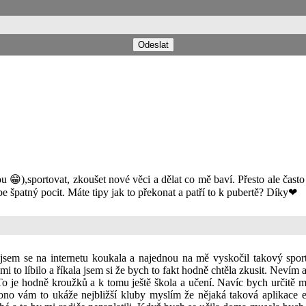
ou 😁),sportovat, zkoušet nové věci a dělat co mě baví. Přesto ale čast
e špatný pocit. Máte tipy jak to překonat a patří to k pubertě? Díky❤
em se na internetu koukala a najednou na mě vyskočil takový sport 
i to líbilo a říkala jsem si že bych to fakt hodně chtěla zkusit. Nevím
 To je hodně kroužků a k tomu ještě škola a učení. Navíc bych určitě 
 a ono vám to ukáže nejbližší kluby myslím že nějaká taková aplikace