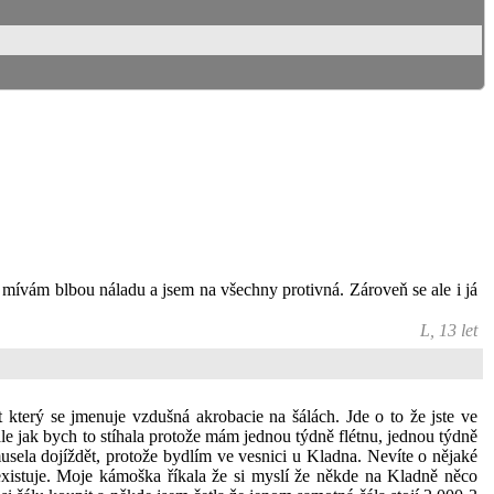
o mívám blbou náladu a jsem na všechny protivná. Zároveň se ale i já
L, 13 let
který se jmenuje vzdušná akrobacie na šálách. Jde o to že jste ve
 ale jak bych to stíhala protože mám jednou týdně flétnu, jednou týdně
musela dojíždět, protože bydlím ve vesnici u Kladna. Nevíte o nějaké
 existuje. Moje kámoška říkala že si myslí že někde na Kladně něco