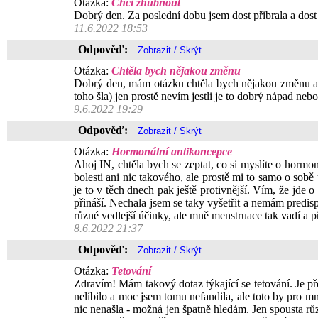
Otázka:
Chci zhubnout
Dobrý den. Za poslední dobu jsem dost přibrala a dost 
11.6.2022 18:53
Odpověď:
Otázka:
Chtěla bych nějakou změnu
Dobrý den, mám otázku chtěla bych nějakou změnu a ne
toho šla) jen prostě nevím jestli je to dobrý nápad ne
9.6.2022 19:29
Odpověď:
Otázka:
Hormonální antikoncepce
Ahoj IN, chtěla bych se zeptat, co si myslíte o hormo
bolesti ani nic takového, ale prostě mi to samo o so
je to v těch dnech pak ještě protivnější. Vím, že jde 
přináší. Nechala jsem se taky vyšetřit a nemám predis
různé vedlejší účinky, ale mně menstruace tak vadí a 
8.6.2022 21:37
Odpověď:
Otázka:
Tetování
Zdravím! Mám takový dotaz týkající se tetování. Je 
nelíbilo a moc jsem tomu nefandila, ale toto by pro m
nic nenašla - možná jen špatně hledám. Jen spousta růz