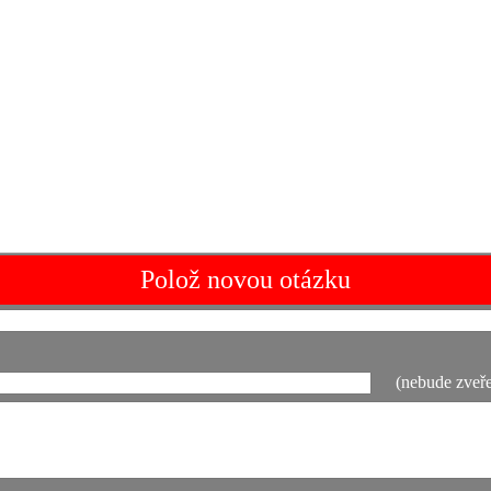
Polož novou otázku
(nebude zveře