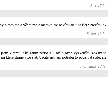
Z :), 17 let
 by o tom měla vědět moje mamka ale nevím jak jí to říct? Nevím jak
Sárka, 12 let
 jsem k tomu ještě zatím nedošla. Chtěla bych vyzkoušet, zda mi to
 které straně více stát. Určitě nemám potřebu to používat stále, ale
anonymka, 18 let