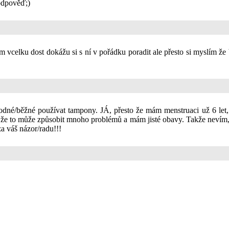
 odpověď;)
 vcelku dost dokážu si s ní v pořádku poradit ale přesto si myslím že
hodné/běžné používat tampony. JÁ, přesto že mám menstruaci už 6 let,
 že to může způsobit mnoho problémů a mám jisté obavy. Takže nevím, na
a váš názor/radu!!!