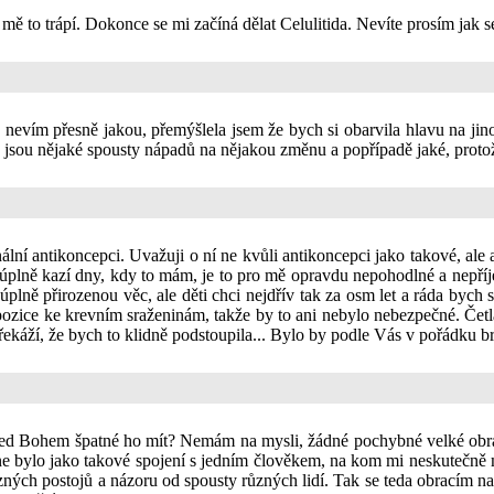
mě to trápí. Dokonce se mi začíná dělat Celulitida. Nevíte prosím jak s
vím přesně jakou, přemýšlela jsem že bych si obarvila hlavu na jinou
bo jsou nějaké spousty nápadů na nějakou změnu a popřípadě jaké, proto
nální antikoncepci. Uvažuji o ní ne kvůli antikoncepci jako takové, a
bě úplně kazí dny, kdy to mám, je to pro mě opravdu nepohodlné a nep
o úplně přirozenou věc, ale děti chci nejdřív tak za osm let a ráda byc
pozice ke krevním sraženinám, takže by to ani nebylo nebezpečné. Četla 
překáží, že bych to klidně podstoupila... Bylo by podle Vás v pořádku 
před Bohem špatné ho mít? Nemám na mysli, žádné pochybné velké obra
ne bylo jako takové spojení s jedním člověkem, na kom mi neskutečně m
ných postojů a názoru od spousty různých lidí. Tak se teda obracím na 