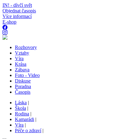
IN! - dívčí svět
Objednat časopis
Více informací
E-shop
Rozhovory
Vztahy
Víra
Krása
Zábava
Foto - Video
Diskuse
Poradna
Časopis
Láska
|
Škola
|
Rodina
|
Kamarádi
|
Víra
|
Péče o zdraví
|