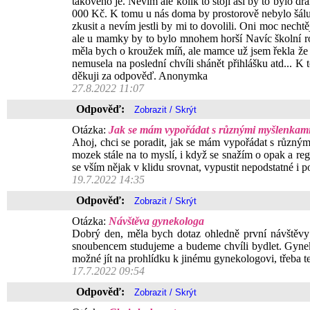
takového je. Nevím ale kolik to stojí asi by to bylo d
000 Kč. K tomu u nás doma by prostorově nebylo šálu k
zkusit a nevím jestli by mi to dovolili. Oni moc nech
ale u mamky by to bylo mnohem horší Navíc školní ro
měla bych o kroužek míň, ale mamce už jsem řekla že t
nemusela na poslední chvíli shánět přihlášku atd... 
děkuji za odpověď. Anonymka
27.8.2022 11:07
Odpověď:
Otázka:
Jak se mám vypořádat s různými myšlenkami,
Ahoj, chci se poradit, jak se mám vypořádat s různým
mozek stále na to myslí, i když se snažím o opak a r
se vším nějak v klidu srovnat, vypustit nepodstatné i
19.7.2022 14:35
Odpověď:
Otázka:
Návštěva gynekologa
Dobrý den, měla bych dotaz ohledně první návštěvy 
snoubencem studujeme a budeme chvíli bydlet. Gynekol
možné jít na prohlídku k jinému gynekologovi, třeba t
17.7.2022 09:54
Odpověď: