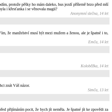
odím, protože pěšky ho mám daleko, bus jezdí příšerně brzo před mší
byla i křesťanka i se věnovala magii?
Anonymní slečna, 14 let
ím, že manželství musí být mezi mužem a ženou, ale je špatné i to,
Emča, 14 let
Koloběžka, 14 let
hci znát Váš názor.
Simča, 13 let
ed přijímáním pocit, že bych jít neměla. Je špatné jít ke zpovědi za