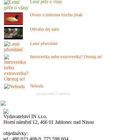
Letní péče o vlasy
Ovoce a zelenina trochu jinak
Odvahu dej nám
Letní přemítání
Introvertka nebo extrovertka? Otestuj se!
Nehoda
(za poslední 2 měsíce)
Vydavatelství IN s.r.o.
Horní náměstí 12, 466 01 Jablonec nad Nisou
objednávky:
tel.: 480 023 408-9, 775 598 604