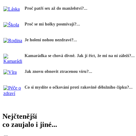
Proč patří sex až do manželství?...
Proč se mi holky posmívají?...
Je holení nohou nezdravé?...
Kamarádka se chová divně. Jak jí říct, že mi na ní záleží?...
Jak znovu obnovit ztracenou víru?...
Co si myslíte o očkování proti rakovině děložního čípku?...
Nejčtenější
co zaujalo i jiné...