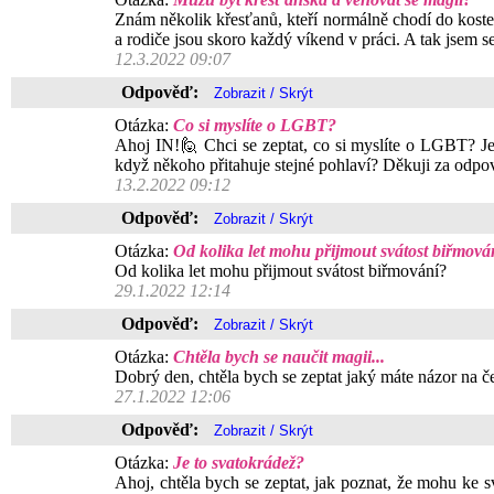
Znám několik křesťanů, kteří normálně chodí do kostel
a rodiče jsou skoro každý víkend v práci. A tak jsem s
12.3.2022 09:07
Odpověď:
Otázka:
Co si myslíte o LGBT?
Ahoj IN!🙋 Chci se zeptat, co si myslíte o LGBT? Je 
když někoho přitahuje stejné pohlaví? Děkuji za odp
13.2.2022 09:12
Odpověď:
Otázka:
Od kolika let mohu přijmout svátost biřmová
Od kolika let mohu přijmout svátost biřmování?
29.1.2022 12:14
Odpověď:
Otázka:
Chtěla bych se naučit magii...
Dobrý den, chtěla bych se zeptat jaký máte názor na če
27.1.2022 12:06
Odpověď:
Otázka:
Je to svatokrádež?
Ahoj, chtěla bych se zeptat, jak poznat, že mohu ke s