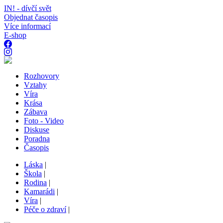
IN! - dívčí svět
Objednat časopis
Více informací
E-shop
Rozhovory
Vztahy
Víra
Krása
Zábava
Foto - Video
Diskuse
Poradna
Časopis
Láska
|
Škola
|
Rodina
|
Kamarádi
|
Víra
|
Péče o zdraví
|