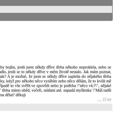
oby bojím, jestli jsem někdy dříve třeba někoho neproklela, nebo se
dlo, jestli se to někdy dříve v mém životě nestalo. Jak mám poznat,
 jak? A je možné, že jsem se někdy dříve zapletla do nějakého třeba
enky, když pro někoho něco vyrábím nebo něco dělám, že to kvůli mě
padě to vše svěřit ve zpovědi nebo je potřeba \"něco víc?\", nějaké
" třeba mimo oběd, večeři, snídani atd. napadá myšlenka \"Máš radši
ma dělat? děkuji
..., 15 let