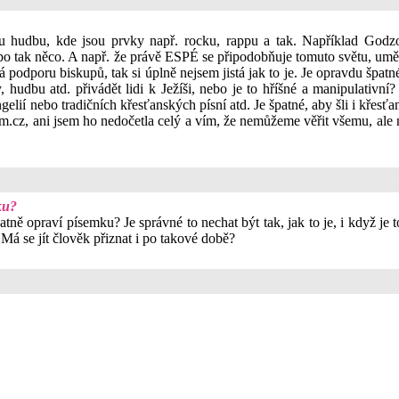
kou hudbu, kde jsou prvky např. rocku, rappu a tak. Například Godz
o tak něco. A např. že právě ESPÉ se připodobňuje tomuto světu, uměle
dporu biskupů, tak si úplně nejsem jistá jak to je. Je opravdu špatné
 hudbu atd. přivádět lidi k Ježíši, nebo je to hříšné a manipulativní? 
ngelií nebo tradičních křesťanských písní atd. Je špatné, aby šli i kře
m.cz, ani jsem ho nedočetla celý a vím, že nemůžeme věřit všemu, ale nej
ku?
tně opraví písemku? Je správné to nechat být tak, jak to je, i když je 
Má se jít člověk přiznat i po takové době?