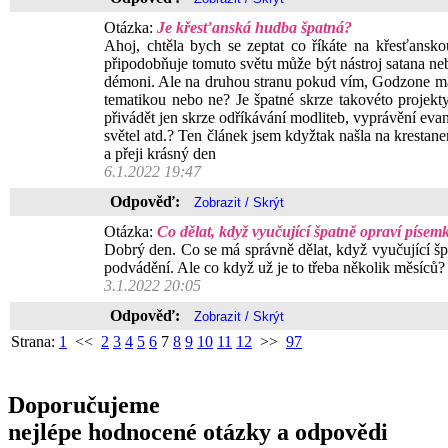
Otázka:
Je křesťanská hudba špatná?
Ahoj, chtěla bych se zeptat co říkáte na křesťans
připodobňuje tomuto světu může být nástroj satana neb
démoni. Ale na druhou stranu pokud vím, Godzone má po
tematikou nebo ne? Je špatné skrze takovéto projekty,
přivádět jen skrze odříkávání modliteb, vyprávění eva
světel atd.? Ten článek jsem kdyžtak našla na krestane
a přeji krásný den
6.1.2022 19:47
Odpověď:
Otázka:
Co dělat, když vyučující špatně opraví písem
Dobrý den. Co se má správně dělat, když vyučující špa
podvádění. Ale co když už je to třeba několik měsíců? 
3.1.2022 20:05
Odpověď:
Strana:
1
<<
2
3
4
5
6
7
8
9
10
11
12
>>
97
Doporučujeme
nejlépe hodnocené otázky a odpovědi