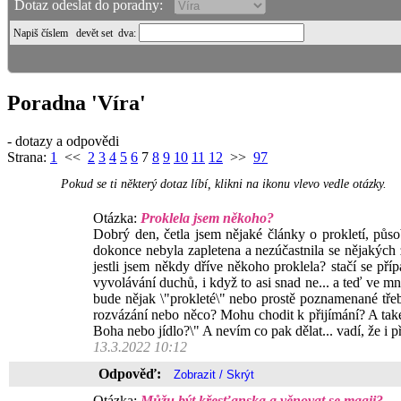
Dotaz odeslat do poradny:
Napiš číslem
devět set dva
:
Poradna 'Víra'
- dotazy a odpovědi
Strana:
1
<<
2
3
4
5
6
7
8
9
10
11
12
>>
97
Pokud se ti některý dotaz líbí, klikni na ikonu vlevo vedle otázky.
Otázka:
Proklela jsem někoho?
Dobrý den, četla jsem nějaké články o prokletí, půso
dokonce nebyla zapletena a nezúčastnila se nějakých 
jestli jsem někdy dříve někoho proklela? stačí se př
vyvolávání duchů, i když to asi snad ne... a teď ve
bude nějak \"prokleté\" nebo prostě poznamenané třeb
rozvázání nebo něco? Mohu chodit k přijímání? A také
Boha nebo jídlo?\" A nevím co pak dělat... vadí, že i 
13.3.2022 10:12
Odpověď:
Otázka:
Můžu být křesťanska a věnovat se magii?