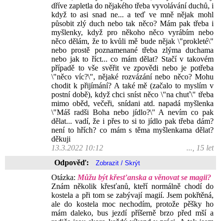
dříve zapletla do nějakého třeba vyvolávání duchů, i
když to asi snad ne... a teď ve mně nějak mohl
působit zlý duch nebo tak něco? Mám pak třeba i
myšlenky, když pro někoho něco vyrábím nebo
něco dělám, že to kvůli mě bude nějak \"prokleté\"
nebo prostě poznamenané třeba zlýma duchama
nebo jak to říct... co mám dělat? Stačí v takovém
případě to vše svěřit ve zpovědi nebo je potřeba
\"něco víc?\", nějaké rozvázání nebo něco? Mohu
chodit k přijímání? A také mě (začalo to myslím v
postní době), když chci sníst něco \"na chuť\" třeba
mimo oběd, večeři, snídani atd. napadá myšlenka
\"Máš radši Boha nebo jídlo?\" A nevím co pak
dělat... vadí, že i přes to si to jídlo pak třeba dám?
není to hřích? co mám s těma myšlenkama dělat?
děkuji
13.3.2022 10:12
..., 15 let
Odpověď:
Otázka:
Můžu být křesťanska a věnovat se magii?
Znám několik křesťanů, kteří normálně chodí do
kostela a při tom se zabývají magií. Jsem pokřtěná,
ale do kostela moc nechodím, protože pěšky ho
mám daleko, bus jezdí příšerně brzo před mší a