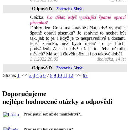
Odpověď:
Otázka:
Co dělat, když vyučující špatně opraví
písemku?
Dobrý den. Co se má správně dělat, když vyučující
špatně opraví písemku? Je správné to nechat být
tak, jak to je, i když je to nespravedlivé a dostanu
lepší známku, než bych měla? To je hřích,
podvádění. Ale co když už je to třeba několik
měsíců? Má se jít člověk přiznat i po takové době?
3.1.2022 20:05
školačka, 14 let
Odpověď:
Strana:
1
<<
2
3
4
5
6
7
8
9
10
11
12
>>
97
Doporučujeme
nejlépe hodnocené otázky a odpovědi
Proč patří sex až do manželství?...
Proč se mi holky posmívají?...