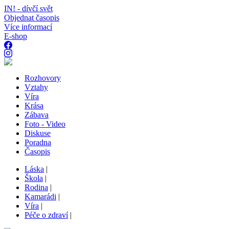
IN! - dívčí svět
Objednat časopis
Více informací
E-shop
Rozhovory
Vztahy
Víra
Krása
Zábava
Foto - Video
Diskuse
Poradna
Časopis
Láska
|
Škola
|
Rodina
|
Kamarádi
|
Víra
|
Péče o zdraví
|