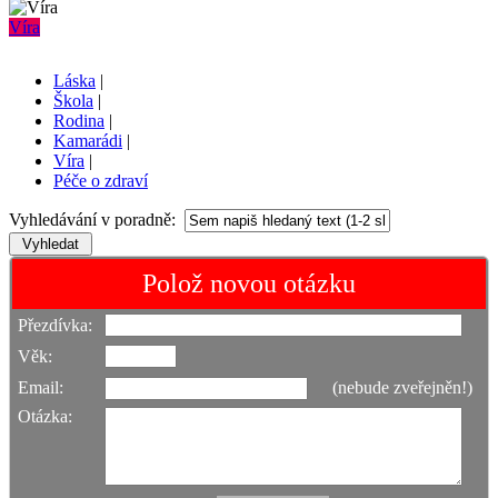
Víra
Láska
|
Škola
|
Rodina
|
Kamarádi
|
Víra
|
Péče o zdraví
Vyhledávání v poradně:
Polož novou otázku
Přezdívka:
Věk:
Email:
(nebude zveřejněn!)
Otázka: