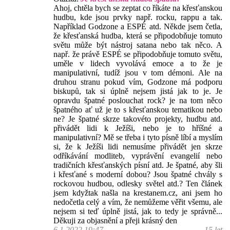
Ahoj, chtěla bych se zeptat co říkáte na křesťanskou
hudbu, kde jsou prvky např. rocku, rappu a tak.
Například Godzone a ESPÉ atd. Někde jsem četla,
že křesťanská hudba, která se připodobňuje tomuto
světu může být nástroj satana nebo tak něco. A
např. že právě ESPÉ se připodobňuje tomuto světu,
uměle v lidech vyvolává emoce a to že je
manipulativní, tudíž jsou v tom démoni. Ale na
druhou stranu pokud vím, Godzone má podporu
biskupů, tak si úplně nejsem jistá jak to je. Je
opravdu špatné poslouchat rock? je na tom něco
špatného ať už je to s křesťanskou tematikou nebo
ne? Je špatné skrze takovéto projekty, hudbu atd.
přivádět lidi k Ježíši, nebo je to hříšné a
manipulativní? Mě se třeba i tyto písně líbí a myslím
si, že k Ježíši lidi nemusíme přivádět jen skrze
odříkávání modliteb, vyprávění evangelií nebo
tradičních křesťanských písní atd. Je špatné, aby šli
i křesťané s moderní dobou? Jsou špatné chvály s
rockovou hudbou, odlesky světel atd.? Ten článek
jsem kdyžtak našla na krestanem.cz, ani jsem ho
nedočetla celý a vím, že nemůžeme věřit všemu, ale
nejsem si teď úplně jistá, jak to tedy je správně...
Děkuji za objasnění a přeji krásný den
6.1.2022 19:47
..., 15 let