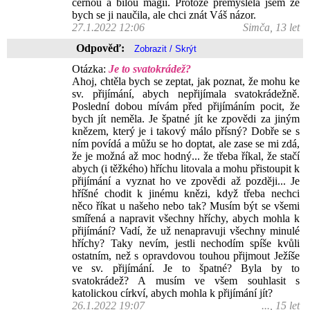
černou a bílou magii. Protože přemýšlela jsem že
bych se ji naučila, ale chci znát Váš názor.
27.1.2022 12:06
Simča, 13 let
Odpověď:
Otázka:
Je to svatokrádež?
Ahoj, chtěla bych se zeptat, jak poznat, že mohu ke
sv. přijímání, abych nepřijímala svatokrádežně.
Poslední dobou mívám před přijímáním pocit, že
bych jít neměla. Je špatné jít ke zpovědi za jiným
knězem, který je i takový málo přísný? Dobře se s
ním povídá a můžu se ho doptat, ale zase se mi zdá,
že je možná až moc hodný... že třeba říkal, že stačí
abych (i těžkého) hříchu litovala a mohu přistoupit k
přijímání a vyznat ho ve zpovědi až později... Je
hříšné chodit k jinému knězi, když třeba nechci
něco říkat u našeho nebo tak? Musím být se všemi
smířená a napravit všechny hříchy, abych mohla k
přijímání? Vadí, že už nenapravuji všechny minulé
hříchy? Taky nevím, jestli nechodím spíše kvůli
ostatním, než s opravdovou touhou přijmout Ježíše
ve sv. přijímání. Je to špatné? Byla by to
svatokrádež? A musím ve všem souhlasit s
katolickou církví, abych mohla k přijímání jít?
26.1.2022 19:07
..., 15 let