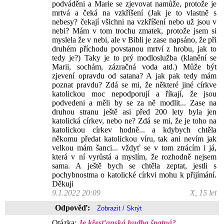
podváděni a Marie se zjevovat namůže, protože je
mrtvá a čeká na vzkříšení (Jak je to vlastně s
nebesy? čekají všichni na vzkříšení nebo už jsou v
nebi? Mám v tom trochu zmatek, protože jsem si
myslela že v nebi, ale v Bibli je zase napsáno, že při
druhém příchodu povstanou mrtví z hrobu, jak to
tedy je?) Taky je to prý modloslužba (klanění se
Marii, sochám, zázračná voda atd.) Může být
zjevení opravdu od satana? A jak pak tedy mám
poznat pravdu? Zdá se mi, že některé jiné církve
katolickou moc nepodporují a říkají, že jsou
podvedeni a měli by se za ně modlit... Zase na
druhou stranu ještě asi před 200 lety byla jen
katolická církev, nebo ne? Zdá se mi, že je toho na
katolickou církev hodně... a kdybych chtěla
někomu předat katolickou víru, tak ani nevím jak
velkou mám šanci... vždyť se v tom ztrácím i já,
která v ní vyrůstá a myslím, že rozhodně nejsem
sama. A ještě bych se chtěla zeptat, jestli s
pochybnostma o katolické církvi mohu k přijímání.
Děkuji
9.1.2022 20:09
X, 15 let
Odpověď:
Otázka:
Je křesťanská hudba špatná?