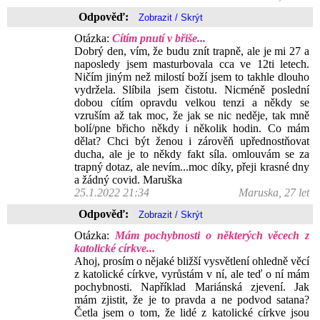
Odpověď:
Otázka:
Cítím pnutí v břiše...
Dobrý den, vím, že budu znít trapně, ale je mi 27 a
naposledy jsem masturbovala cca ve 12ti letech.
Ničím jiným než milostí boží jsem to takhle dlouho
vydržela. Slíbila jsem čistotu. Nicméně poslední
dobou cítím opravdu velkou tenzi a někdy se
vzruším až tak moc, že jak se nic neděje, tak mně
bolí/pne břicho někdy i několik hodin. Co mám
dělat? Chci být ženou i zárověň upřednostňovat
ducha, ale je to někdy fakt síla. omlouvám se za
trapný dotaz, ale nevím...moc díky, přeji krasné dny
a žádný covid. Maruška
25.1.2022 21:34
Maruska, 27 let
Odpověď:
Otázka:
Mám pochybnosti o některých věcech z
katolické církve...
Ahoj, prosím o nějaké bližší vysvětlení ohledně věcí
z katolické církve, vyrůstám v ní, ale teď o ní mám
pochybnosti. Například Mariánská zjevení. Jak
mám zjistit, že je to pravda a ne podvod satana?
Četla jsem o tom, že lidé z katolické církve jsou