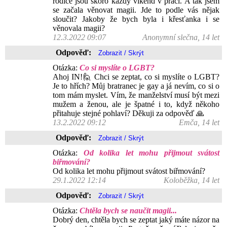
rodiče jsou skoro každý víkend v práci. A tak jsem
se začala věnovat magii. Jde to podle vás nějak
sloučit? Jakoby že bych byla i křesťanka i se
věnovala magii?
12.3.2022 09:07
Anonymní slečna, 14 let
Odpověď:
Otázka:
Co si myslíte o LGBT?
Ahoj IN!🙋 Chci se zeptat, co si myslíte o LGBT?
Je to hřích? Můj bratranec je gay a já nevím, co si o
tom mám myslet. Vím, že manželství musí být mezi
mužem a ženou, ale je špatné i to, když někoho
přitahuje stejné pohlaví? Děkuji za odpověď 🙏
13.2.2022 09:12
Emča, 14 let
Odpověď:
Otázka:
Od kolika let mohu přijmout svátost
biřmování?
Od kolika let mohu přijmout svátost biřmování?
29.1.2022 12:14
Koloběžka, 14 let
Odpověď:
Otázka:
Chtěla bych se naučit magii...
Dobrý den, chtěla bych se zeptat jaký máte názor na