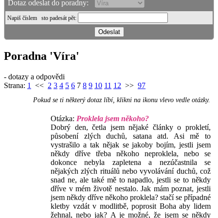
Dotaz odeslat do poradny:
Napiš číslem
sto padesát pět
:
Poradna 'Víra'
- dotazy a odpovědi
Strana:
1
<<
2
3
4
5
6
7
8
9
10
11
12
>>
97
Pokud se ti některý dotaz líbí, klikni na ikonu vlevo vedle otázky.
Otázka:
Proklela jsem někoho?
Dobrý den, četla jsem nějaké články o prokletí,
působení zlých duchů, satana atd. Asi mě to
vystrašilo a tak nějak se jakoby bojím, jestli jsem
někdy dříve třeba někoho neproklela, nebo se
dokonce nebyla zapletena a nezúčastnila se
nějakých zlých rituálů nebo vyvolávání duchů, což
snad ne, ale také mě to napadlo, jestli se to někdy
dříve v mém životě nestalo. Jak mám poznat, jestli
jsem někdy dříve někoho proklela? stačí se případné
kletby vzdát v modlitbě, poprosit Boha aby lidem
žehnal, nebo jak? A je možné, že jsem se někdy