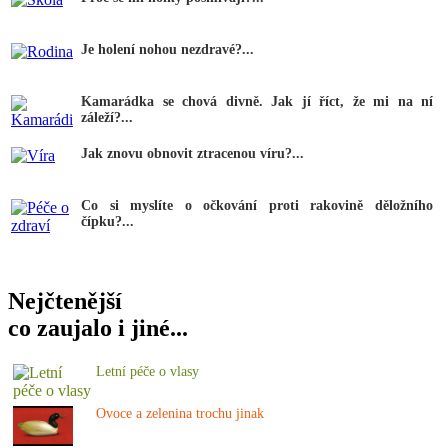
Je holení nohou nezdravé?...
Kamarádka se chová divně. Jak jí říct, že mi na ní
záleží?...
Jak znovu obnovit ztracenou víru?...
Co si myslíte o očkování proti rakovině děložního
čípku?...
Nejčtenější
co zaujalo i jiné...
Letní péče o vlasy
Ovoce a zelenina trochu jinak