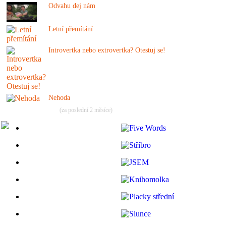
Odvahu dej nám
Letní přemítání
Introvertka nebo extrovertka? Otestuj se!
Nehoda
(za poslední 2 měsíce)