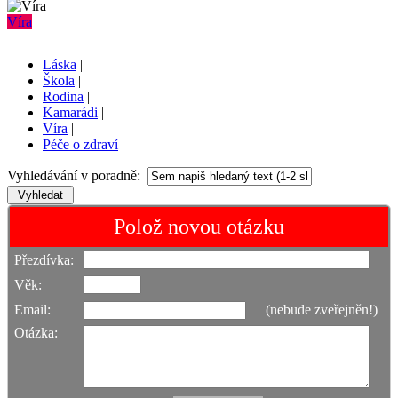
Víra
Láska
|
Škola
|
Rodina
|
Kamarádi
|
Víra
|
Péče o zdraví
Vyhledávání v poradně:
Polož novou otázku
Přezdívka:
Věk:
Email:
(nebude zveřejněn!)
Otázka: