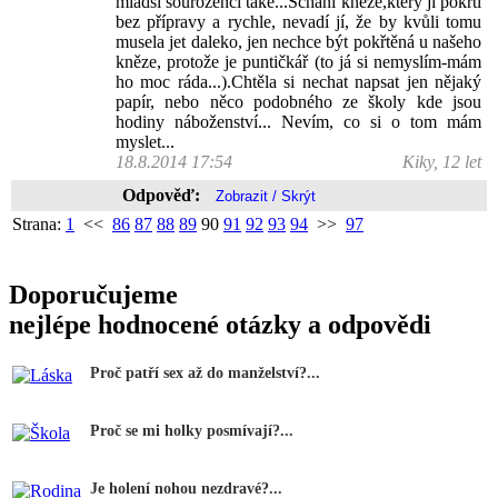
mladší sourozenci také...Schání kněze,který jí pokřtí
bez přípravy a rychle, nevadí jí, že by kvůli tomu
musela jet daleko, jen nechce být pokřtěná u našeho
kněze, protože je puntičkář (to já si nemyslím-mám
ho moc ráda...).Chtěla si nechat napsat jen nějaký
papír, nebo něco podobného ze školy kde jsou
hodiny náboženství... Nevím, co si o tom mám
myslet...
18.8.2014 17:54
Kiky, 12 let
Odpověď:
Strana:
1
<<
86
87
88
89
90
91
92
93
94
>>
97
Doporučujeme
nejlépe hodnocené otázky a odpovědi
Proč patří sex až do manželství?...
Proč se mi holky posmívají?...
Je holení nohou nezdravé?...