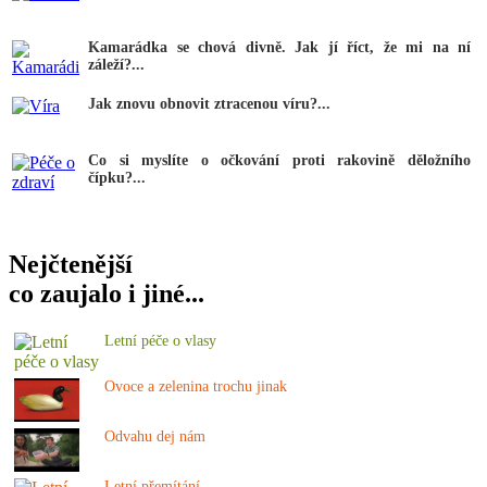
Kamarádka se chová divně. Jak jí říct, že mi na ní
záleží?...
Jak znovu obnovit ztracenou víru?...
Co si myslíte o očkování proti rakovině děložního
čípku?...
Nejčtenější
co zaujalo i jiné...
Letní péče o vlasy
Ovoce a zelenina trochu jinak
Odvahu dej nám
Letní přemítání