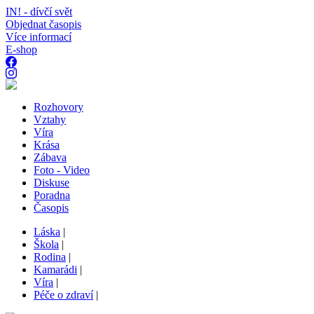
IN! - dívčí svět
Objednat časopis
Více informací
E-shop
Rozhovory
Vztahy
Víra
Krása
Zábava
Foto - Video
Diskuse
Poradna
Časopis
Láska
|
Škola
|
Rodina
|
Kamarádi
|
Víra
|
Péče o zdraví
|