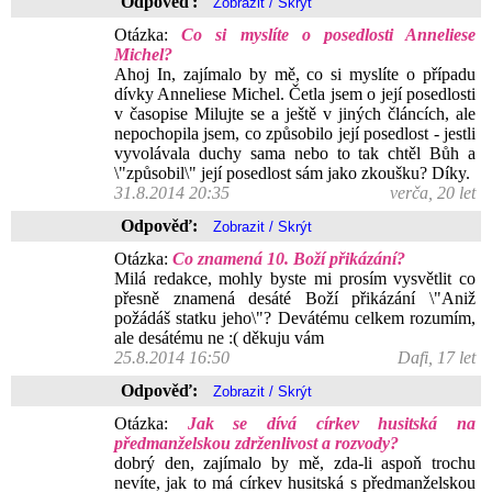
Odpověď:
Otázka:
Co si myslíte o posedlosti Anneliese
Michel?
Ahoj In, zajímalo by mě, co si myslíte o případu
dívky Anneliese Michel. Četla jsem o její posedlosti
v časopise Milujte se a ještě v jiných článcích, ale
nepochopila jsem, co způsobilo její posedlost - jestli
vyvolávala duchy sama nebo to tak chtěl Bůh a
\"způsobil\" její posedlost sám jako zkoušku? Díky.
31.8.2014 20:35
verča, 20 let
Odpověď:
Otázka:
Co znamená 10. Boží přikázání?
Milá redakce, mohly byste mi prosím vysvětlit co
přesně znamená desáté Boží přikázání \"Aniž
požádáš statku jeho\"? Devátému celkem rozumím,
ale desátému ne :( děkuju vám
25.8.2014 16:50
Dafi, 17 let
Odpověď:
Otázka:
Jak se dívá církev husitská na
předmanželskou zdrženlivost a rozvody?
dobrý den, zajímalo by mě, zda-li aspoň trochu
nevíte, jak to má církev husitská s předmanželskou