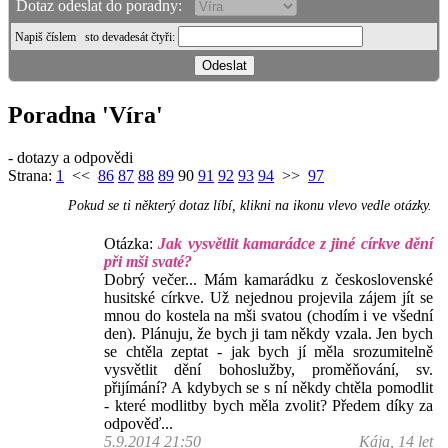
Dotaz odeslat do poradny:
Napiš číslem
sto devadesát čtyři
:
Poradna 'Víra'
- dotazy a odpovědi
Strana:
1
<<
86
87
88
89
90
91
92
93
94
>>
97
Pokud se ti některý dotaz líbí, klikni na ikonu vlevo vedle otázky.
Otázka:
Jak vysvětlit kamarádce z jiné církve dění
při mši svaté?
Dobrý večer... Mám kamarádku z československé
husitské církve. Už nejednou projevila zájem jít se
mnou do kostela na mši svatou (chodím i ve všední
den). Plánuju, že bych ji tam někdy vzala. Jen bych
se chtěla zeptat - jak bych jí měla srozumitelně
vysvětlit dění bohoslužby, proměňování, sv.
přijímání? A kdybych se s ní někdy chtěla pomodlit
- které modlitby bych měla zvolit? Předem díky za
odpověď...
5.9.2014 21:50
Kája, 14 let