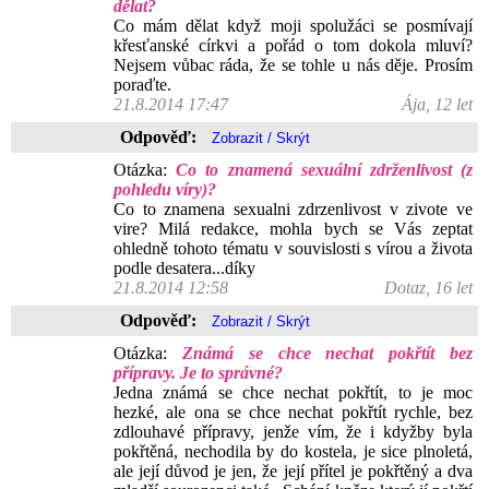
dělat?
Co mám dělat když moji spolužáci se posmívají
křesťanské církvi a pořád o tom dokola mluví?
Nejsem vůbac ráda, že se tohle u nás děje. Prosím
poraďte.
21.8.2014 17:47
Ája, 12 let
Odpověď:
Otázka:
Co to znamená sexuální zdrženlivost (z
pohledu víry)?
Co to znamena sexualni zdrzenlivost v zivote ve
vire? Milá redakce, mohla bych se Vás zeptat
ohledně tohoto tématu v souvislosti s vírou a života
podle desatera...díky
21.8.2014 12:58
Dotaz, 16 let
Odpověď:
Otázka:
Známá se chce nechat pokřtít bez
přípravy. Je to správné?
Jedna známá se chce nechat pokřtít, to je moc
hezké, ale ona se chce nechat pokřtít rychle, bez
zdlouhavé přípravy, jenže vím, že i kdyžby byla
pokřtěná, nechodila by do kostela, je sice plnoletá,
ale její důvod je jen, že její přítel je pokřtěný a dva