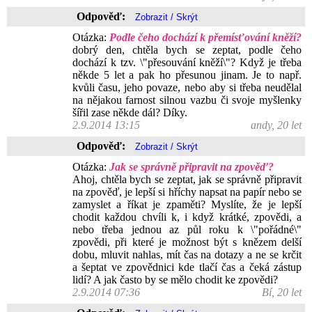
Odpověď:
Otázka:
Podle čeho dochází k přemísťování kněží?
dobrý den, chtěla bych se zeptat, podle čeho
dochází k tzv. \"přesouvání kněží\"? Když je třeba
někde 5 let a pak ho přesunou jinam. Je to např.
kvůli času, jeho povaze, nebo aby si třeba neudělal
na nějakou farnost silnou vazbu či svoje myšlenky
šířil zase někde dál? Díky.
2.9.2014 13:15
andy, 20 let
Odpověď:
Otázka:
Jak se správně připravit na zpověď?
Ahoj, chtěla bych se zeptat, jak se správně připravit
na zpověď, je lepší si hříchy napsat na papír nebo se
zamyslet a říkat je zpaměti? Myslíte, že je lepší
chodit každou chvíli k, i když krátké, zpovědi, a
nebo třeba jednou az půl roku k \"pořádné\"
zpovědi, při které je možnost být s knězem delší
dobu, mluvit nahlas, mít čas na dotazy a ne se krčit
a šeptat ve zpovědnici kde tlačí čas a čeká zástup
lidí? A jak často by se mělo chodit ke zpovědi?
2.9.2014 07:36
Bí, 20 let