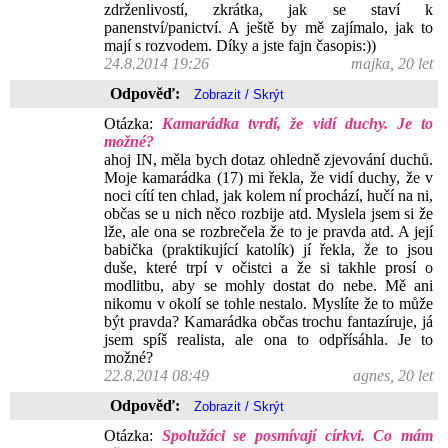
zdrženlivostí, zkrátka, jak se staví k
panenství/panictví. A ještě by mě zajímalo, jak to
mají s rozvodem. Díky a jste fajn časopis:))
24.8.2014 19:26
majka, 20 let
Odpověď:
Otázka:
Kamarádka tvrdí, že vidí duchy. Je to
možné?
ahoj IN, měla bych dotaz ohledně zjevování duchů.
Moje kamarádka (17) mi řekla, že vidí duchy, že v
noci cítí ten chlad, jak kolem ní prochází, hučí na ni,
občas se u nich něco rozbije atd. Myslela jsem si že
lže, ale ona se rozbrečela že to je pravda atd. A její
babička (praktikující katolík) jí řekla, že to jsou
duše, které trpí v očistci a že si takhle prosí o
modlitbu, aby se mohly dostat do nebe. Mě ani
nikomu v okolí se tohle nestalo. Myslíte že to může
být pravda? Kamarádka občas trochu fantazíruje, já
jsem spíš realista, ale ona to odpřísáhla. Je to
možné?
22.8.2014 08:49
agnes, 20 let
Odpověď:
Otázka:
Spolužáci se posmívají církvi. Co mám