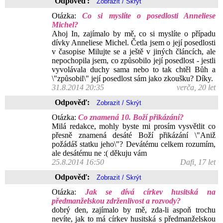
Odpověď:
Otázka:
Co si myslíte o posedlosti Anneliese
Michel?
Ahoj In, zajímalo by mě, co si myslíte o případu
dívky Anneliese Michel. Četla jsem o její posedlosti
v časopise Milujte se a ještě v jiných článcích, ale
nepochopila jsem, co způsobilo její posedlost - jestli
vyvolávala duchy sama nebo to tak chtěl Bůh a
\"způsobil\" její posedlost sám jako zkoušku? Díky.
31.8.2014 20:35
verča, 20 let
Odpověď:
Otázka:
Co znamená 10. Boží přikázání?
Milá redakce, mohly byste mi prosím vysvětlit co
přesně znamená desáté Boží přikázání \"Aniž
požádáš statku jeho\"? Devátému celkem rozumím,
ale desátému ne :( děkuju vám
25.8.2014 16:50
Dafi, 17 let
Odpověď:
Otázka:
Jak se dívá církev husitská na
předmanželskou zdrženlivost a rozvody?
dobrý den, zajímalo by mě, zda-li aspoň trochu
nevíte, jak to má církev husitská s předmanželskou