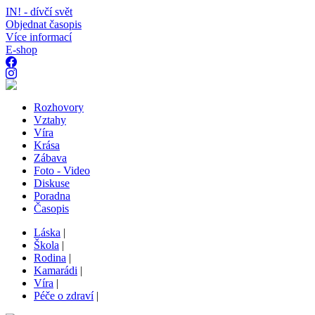
IN! - dívčí svět
Objednat časopis
Více informací
E-shop
Rozhovory
Vztahy
Víra
Krása
Zábava
Foto - Video
Diskuse
Poradna
Časopis
Láska
|
Škola
|
Rodina
|
Kamarádi
|
Víra
|
Péče o zdraví
|