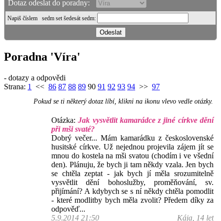
Dotaz odeslat do poradny:
Napiš číslem
sedm set šedesát sedm
:
Poradna 'Víra'
- dotazy a odpovědi
Strana:
1
<<
86
87
88
89
90
91
92
93
94
>>
97
Pokud se ti některý dotaz líbí, klikni na ikonu vlevo vedle otázky.
Otázka:
Jak vysvětlit kamarádce z jiné církve dění
při mši svaté?
Dobrý večer... Mám kamarádku z československé
husitské církve. Už nejednou projevila zájem jít se
mnou do kostela na mši svatou (chodím i ve všední
den). Plánuju, že bych ji tam někdy vzala. Jen bych
se chtěla zeptat - jak bych jí měla srozumitelně
vysvětlit dění bohoslužby, proměňování, sv.
přijímání? A kdybych se s ní někdy chtěla pomodlit
- které modlitby bych měla zvolit? Předem díky za
odpověď...
5.9.2014 21:50
Kája, 14 let