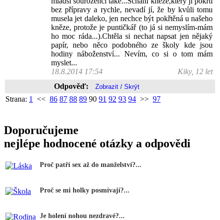
mladší sourozenci také...Schání kněze,který jí pokřtí
bez přípravy a rychle, nevadí jí, že by kvůli tomu
musela jet daleko, jen nechce být pokřtěná u našeho
kněze, protože je puntičkář (to já si nemyslím-mám
ho moc ráda...).Chtěla si nechat napsat jen nějaký
papír, nebo něco podobného ze školy kde jsou
hodiny náboženství... Nevím, co si o tom mám
myslet...
18.8.2014 17:54
Kiky, 12 let
Odpověď:
Strana:
1
<<
86
87
88
89
90
91
92
93
94
>>
97
Doporučujeme
nejlépe hodnocené otázky a odpovědi
Proč patří sex až do manželství?...
Proč se mi holky posmívají?...
Je holení nohou nezdravé?...