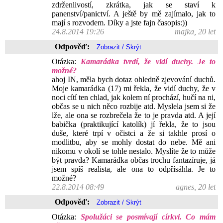
zdrženlivostí, zkrátka, jak se staví k
panenství/panictví. A ještě by mě zajímalo, jak to
mají s rozvodem. Díky a jste fajn časopis:))
24.8.2014 19:26
majka, 20 let
Odpověď:
Otázka:
Kamarádka tvrdí, že vidí duchy. Je to
možné?
ahoj IN, měla bych dotaz ohledně zjevování duchů.
Moje kamarádka (17) mi řekla, že vidí duchy, že v
noci cítí ten chlad, jak kolem ní prochází, hučí na ni,
občas se u nich něco rozbije atd. Myslela jsem si že
lže, ale ona se rozbrečela že to je pravda atd. A její
babička (praktikující katolík) jí řekla, že to jsou
duše, které trpí v očistci a že si takhle prosí o
modlitbu, aby se mohly dostat do nebe. Mě ani
nikomu v okolí se tohle nestalo. Myslíte že to může
být pravda? Kamarádka občas trochu fantazíruje, já
jsem spíš realista, ale ona to odpřísáhla. Je to
možné?
22.8.2014 08:49
agnes, 20 let
Odpověď:
Otázka:
Spolužáci se posmívají církvi. Co mám