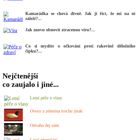
Kamarádka se chová divně. Jak jí říct, že mi na ní
záleží?...
Jak znovu obnovit ztracenou víru?...
Co si myslíte o očkování proti rakovině děložního
čípku?...
Nejčtenější
co zaujalo i jiné...
Letní péče o vlasy
Ovoce a zelenina trochu jinak
Odvahu dej nám
Letní přemítání