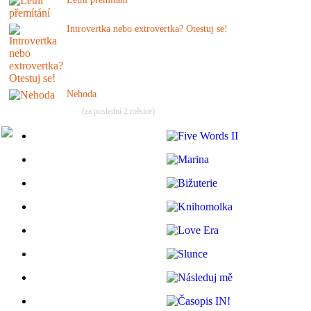
Introvertka nebo extrovertka? Otestuj se!
Nehoda
(za poslední 2 měsíce)