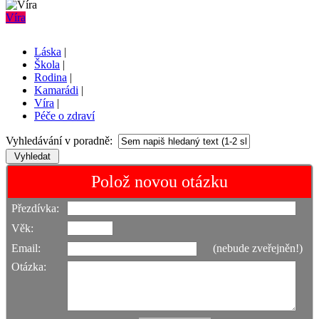
Víra
Láska
|
Škola
|
Rodina
|
Kamarádi
|
Víra
|
Péče o zdraví
Vyhledávání v poradně:
Polož novou otázku
Přezdívka:
Věk:
Email:
(nebude zveřejněn!)
Otázka: