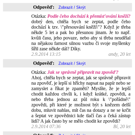
Odpověď:
Otázka:
Podle čeho dochází k přemísťování kněží?
dobrý den, chtěla bych se zeptat, podle čeho
dochází k tzv. \"přesouvání kněží\"? Když je třeba
někde 5 let a pak ho přesunou jinam. Je to např.
kvůli času, jeho povaze, nebo aby si třeba neudělal
na nějakou farnost silnou vazbu či svoje myšlenky
šířil zase někde dál? Díky.
2.9.2014 13:15
andy, 20 let
Odpověď:
Otázka:
Jak se správně připravit na zpověď?
Ahoj, chtěla bych se zeptat, jak se správně připravit
na zpověď, je lepší si hříchy napsat na papír nebo se
zamyslet a říkat je zpaměti? Myslíte, že je lepší
chodit každou chvíli k, i když krátké, zpovědi, a
nebo třeba jednou az půl roku k \"pořádné\"
zpovědi, při které je možnost být s knězem delší
dobu, mluvit nahlas, mít čas na dotazy a ne se krčit
a šeptat ve zpovědnici kde tlačí čas a čeká zástup
lidí? A jak často by se mělo chodit ke zpovědi?
2.9.2014 07:36
Bí, 20 let