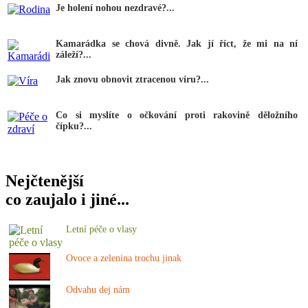
Je holení nohou nezdravé?...
Kamarádka se chová divně. Jak jí říct, že mi na ní
záleží?...
Jak znovu obnovit ztracenou víru?...
Co si myslíte o očkování proti rakovině děložního
čípku?...
Nejčtenější
co zaujalo i jiné...
Letní péče o vlasy
Ovoce a zelenina trochu jinak
Odvahu dej nám