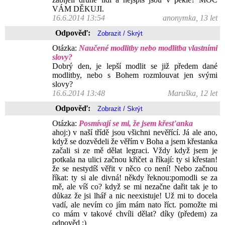
VÁM DĚKUJI.
16.6.2014 13:54
anonymka, 13 let
Odpověď:
Otázka:
Naučené modlitby nebo modlitba vlastními
slovy?
Dobrý den, je lepší modlit se již předem dané
modlitby, nebo s Bohem rozmlouvat jen svými
slovy?
16.6.2014 13:48
Maruška, 12 let
Odpověď:
Otázka:
Posmívají se mi, že jsem křesťanka
ahoj:) v naší třídě jsou všichni nevěřící. Já ale ano,
když se dozvědeli že věřím v Boha a jsem křestanka
začali si ze mě dělat legraci. Vždy když jsem je
potkala na ulici začnou křičet a říkají: ty si křestan!
že se nestydíš věřit v něco co není! Nebo začnou
říkat: ty si ale divná! někdy řeknou:pomodli se za
mě, ale víš co? když se mi nezačne dařit tak je to
důkaz že jsi lhář a nic neexistuje! Už mi to docela
vadí, ale nevím co jím mám nato říct. pomožte mi
co mám v takové chvíli dělat? díky (předem) za
odpověd :)