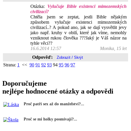
Otázka:
Vylučuje Bible existenci mimozemských
civilizací?
Chtěla jsem se zeptat, jestli Bible nějakým
způsobem vylučuje existenci mimozemských
civilizací..? A pokud ano, jak se dají vysvětlit jevy
jako např. kruhy v obilí, které jak víme, nemohly
vzniknout rukou člověka ???Jaký je Váš názor na
tyhle věci??
16.6.2014 12:57
Monika, 15 let
Odpověď:
Strana:
1
<<
90
91
92
93
94
95
96
97
Doporučujeme
nejlépe hodnocené otázky a odpovědi
Proč patří sex až do manželství?...
Proč se mi holky posmívají?...