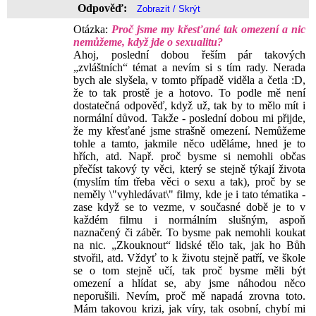
Odpověď:
Otázka:
Proč jsme my křesťané tak omezení a nic
nemůžeme, když jde o sexualitu?
Ahoj, poslední dobou řeším pár takových
„zvláštních“ témat a nevím si s tím rady. Nerada
bych ale slyšela, v tomto případě viděla a četla :D,
že to tak prostě je a hotovo. To podle mě není
dostatečná odpověď, když už, tak by to mělo mít i
normální důvod. Takže - poslední dobou mi přijde,
že my křesťané jsme strašně omezení. Nemůžeme
tohle a tamto, jakmile něco uděláme, hned je to
hřích, atd. Např. proč bysme si nemohli občas
přečíst takový ty věci, který se stejně týkají života
(myslím tím třeba věci o sexu a tak), proč by se
neměly \"vyhledávat\" filmy, kde je i tato tématika -
zase když se to vezme, v současné době je to v
každém filmu i normálním slušným, aspoň
naznačený či záběr. To bysme pak nemohli koukat
na nic. „Zkouknout“ lidské tělo tak, jak ho Bůh
stvořil, atd. Vždyť to k životu stejně patří, ve škole
se o tom stejně učí, tak proč bysme měli být
omezení a hlídat se, aby jsme náhodou něco
neporušili. Nevím, proč mě napadá zrovna toto.
Mám takovou krizi, jak víry, tak osobní, chybí mi