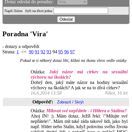
Dotaz odeslat do poradny:
Napiš číslem
čtyři sta třicet jedna
:
Poradna 'Víra'
- dotazy a odpovědi
Strana:
1
<<
90
91
92
93
94
95
96
97
Pokud se ti některý dotaz líbí, klikni na ikonu vlevo vedle otázky.
Otázka:
Jaký názor má církev na sexuální
výchovu na školách?
Dobrý den, jaký máte názor na hodiny sexuální
výchovy na školách? A jak se na to dívá církev?
16.6.2014 13:58
Nikol, 16 let
Odpověď:
Otázka:
Milovat své nepřátele - i Hitlera a Stalina?
Ahoj IN! :). Mám dotaz. Ježíš řekl: \"Milujte své
nepřátele\". Mám mít také ráda takové lidi, jako byl
např. Hitler nebo Stalin, když polovinu svého života
zabíjeli druhé lidi a nejspíš jsou v pekle? MOC