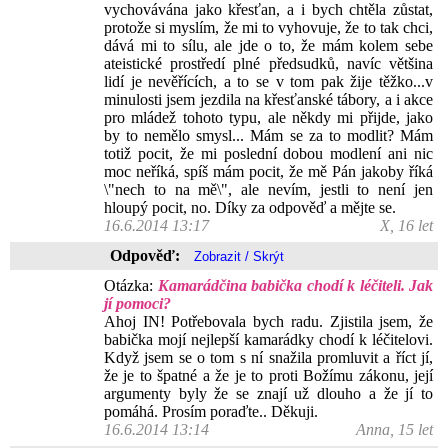
vychovávána jako křesťan, a i bych chtěla zůstat,
protože si myslím, že mi to vyhovuje, že to tak chci,
dává mi to sílu, ale jde o to, že mám kolem sebe
ateistické prostředí plné předsudků, navíc většina
lidí je nevěřících, a to se v tom pak žije těžko...v
minulosti jsem jezdila na křesťanské tábory, a i akce
pro mládež tohoto typu, ale někdy mi přijde, jako
by to nemělo smysl... Mám se za to modlit? Mám
totiž pocit, že mi poslední dobou modlení ani nic
moc neříká, spíš mám pocit, že mě Pán jakoby říká
\"nech to na mě\", ale nevím, jestli to není jen
hloupý pocit, no. Díky za odpověď a mějte se.
16.6.2014 13:17
X, 16 let
Odpověď:
Otázka:
Kamarádčina babička chodí k léčiteli. Jak
jí pomoci?
Ahoj IN! Potřebovala bych radu. Zjistila jsem, že
babička mojí nejlepší kamarádky chodí k léčitelovi.
Když jsem se o tom s ní snažila promluvit a říct jí,
že je to špatné a že je to proti Božímu zákonu, její
argumenty byly že se znají už dlouho a že jí to
pomáhá. Prosím poraďte.. Děkuji.
16.6.2014 13:14
Anna, 15 let