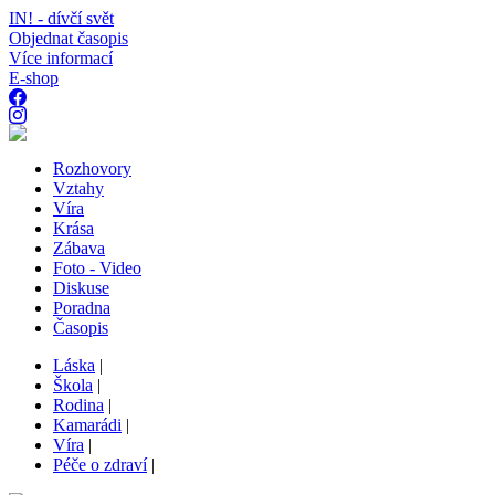
IN! - dívčí svět
Objednat časopis
Více informací
E-shop
Rozhovory
Vztahy
Víra
Krása
Zábava
Foto - Video
Diskuse
Poradna
Časopis
Láska
|
Škola
|
Rodina
|
Kamarádi
|
Víra
|
Péče o zdraví
|