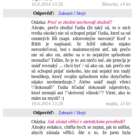
16.6.2014 13:26
Moucha, 14 let
Odpověď:
Otázka:
Proč se zbožní nechovají zbožně?
Ahojte, prečo zbožní ľudia (že taký sú, to o nich
tvrdia okolie) nie sú schopní prijať ľudia, ktorí sa od
ostatných líši (napr. zdravotným stavom)? Keď v
Bibli je napísané, že Ježiš nikoho nijako
nerozdeľoval, bol s malomocnými atď, tak prečo
nie sú ako on, alebo sa o to nejakým spôsobom
nesnažia? Tuším, že je to asi niečo iné, ale princíp je
snáď rovnaký ... chcú byť / sú ako on, tak prečo nie
sú schopní prijať niekoho, kto má nejaký ten malý
hendikep, ktorý svojím spôsobom toho dotyčného
nijako neobmedzuje.? Alebo snáď majú všetci
\"dokonalí\" ľudia hľadať dokonalé náprotivky,
ktorí nemajú ani \"skrivený vlások\"? Viete, ako to
mám na mysli? :)
16.6.2014 13:20
majka, 13 let
Odpověď:
Otázka:
Jak zůstat věřící v ateistickém prostředí?
Ahojky redakce, chtěla bych se zeptat, jak to udělat,
abych zůstala věřící. Jde o to, že jsem byla