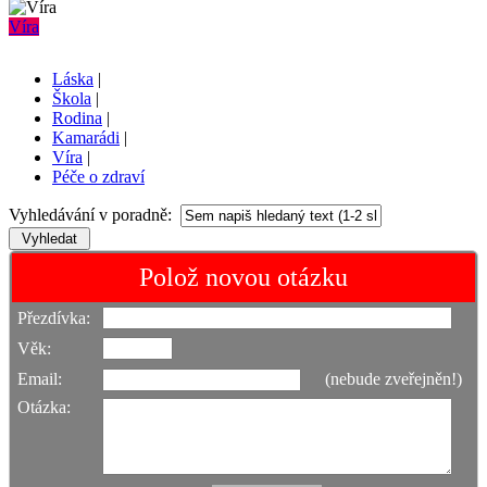
Víra
Láska
|
Škola
|
Rodina
|
Kamarádi
|
Víra
|
Péče o zdraví
Vyhledávání v poradně:
Polož novou otázku
Přezdívka:
Věk:
Email:
(nebude zveřejněn!)
Otázka: