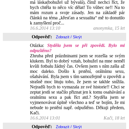
má láska(bohužel už bývalá), čímž nechci říct, že
bych chtěla to něco víc dělat! To vůbec ne!! Na to
mám rozum a svoje zásady. Jen na základě pár
článků na téma „křesťan a sexualita“ mě to donutilo
k zamyšlení proč...
16.6.2014 13:10
anonymka, 15 let
Odpověď:
Otázka:
Styděla jsem se při zpovědi. Bylo mi
odpuštěno?
Zhruba před prázdninami jsem se rozešla se svým
klukem. Byl to dobrý vztah, bohužel na mne neměl
kvůli fotbalu žádný čas. Ovšem jsem s ním zašla až
moc daleko. Došlo k prstění, orálnímu sexu,
ošahávání. Byla jsem s tím samozřejmě u zpovědi a
strašně moc lituju toho, že jsem se takhle snížila.
Nejradši bych to vymazala ze své historie!! Chci se
zeptat jestli se stačilo přiznat jen k tomu osahávání a
oralnímu sexu a pak říct atd.? Styděla jsem se
vyjmenovávat úplně všechno a teď se bojím, že mi
nebude to prstění např. odpuštěno. Děkuji předem,
Kači.
16.6.2014 13:01
Kači, 18 let
Odpověď: