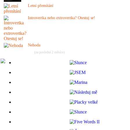
Letní přemítání
Introvertka nebo extrovertka? Otestuj se!
Nehoda
(za poslední 2 měsíce)