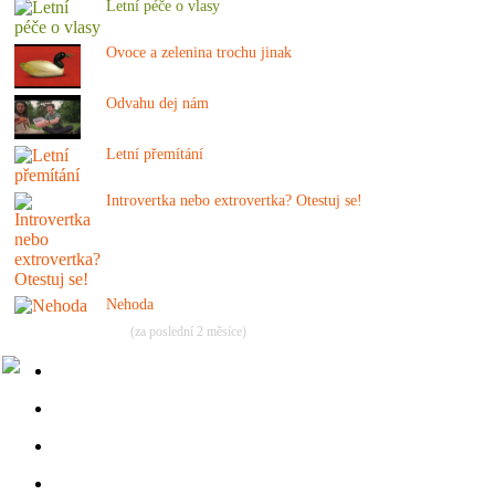
Letní péče o vlasy
Ovoce a zelenina trochu jinak
Odvahu dej nám
Letní přemítání
Introvertka nebo extrovertka? Otestuj se!
Nehoda
(za poslední 2 měsíce)