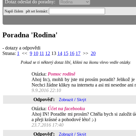
Dotaz odeslat do poradny:
Napiš číslem
pět set šestnáct
:
Poradna 'Rodina'
- dotazy a odpovědi
Strana:
1
<<
9
10
11
12
13
14
15
16
17
>>
20
Pokud se ti některý dotaz líbí, klikni na ikonu vlevo vedle otázky.
Otázka:
Pomoc rodině
Ahoj In:), mohli by jste mi prosím poradit? Jelikož je
Nechci žádne klikry na internetu a asi mi nesedne ani
9.9.2016 22:10
Odpověď:
Otázka:
Účet na facebooku
Ahoj IN! Poradíte mi prosím? Chtěla bych si založit ú
a přeji krásné a pohodové léto! ;-)
23.7.2016 17:40
Odpověď: