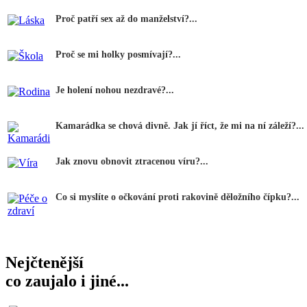
Proč patří sex až do manželství?...
Proč se mi holky posmívají?...
Je holení nohou nezdravé?...
Kamarádka se chová divně. Jak jí říct, že mi na ní záleží?...
Jak znovu obnovit ztracenou víru?...
Co si myslíte o očkování proti rakovině děložního čípku?...
Nejčtenější
co zaujalo i jiné...