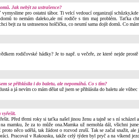
domů. Jak nebýt za ustrašence?
eď vymyslime pro ostatni tábor. Ti velcí vedoucí organizují schůzky,
o,domů to nemám daleko,ale mí rodiče s tim maj problém. Taťka ch
echci bejt za tu ustrasenou holčičku, co neumí sama dojít domů. Co mám
ědkem rodičovské hádky? Je to např. u večeře, ze které nejde prostě 
 jsem se přihlásila i do baletu, ale nepomáhá. Co s tím?
m tlustá a já nevím co mám dělat už jsem se přihlásila do baletu ale vů
vyřešit.
t. Před třemi roky si taťka našel jinou ženu a tajně se s ní scházel 
na mamku, že za to může ona.Mamka už nemohla dál, všichni jsme z 
roto něco udělá, tak žádost o rozvod zruší. Tak se začal snažit, ale 
práci. Pracoval v Rakousku, takže celý týden byl pryč a na víkend jezd