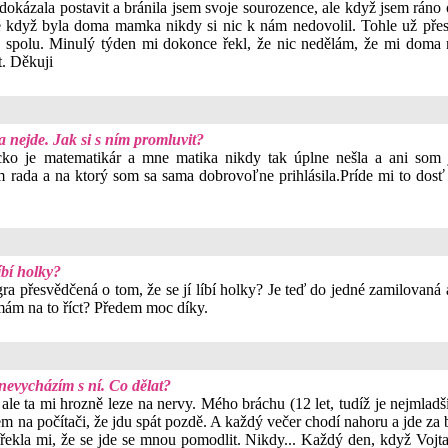
 dokázala postavit a bránila jsem svoje sourozence, ale když jsem rán
e když byla doma mamka nikdy si nic k nám nedovolil. Tohle už přest
 spolu. Minulý týden mi dokonce řekl, že nic nedělám, že mi doma 
t. Děkuji
 nejde. Jak si s ním promluvit?
cko je matematikár a mne matika nikdy tak úplne nešla a ani so
ím rada a na ktorý som sa sama dobrovoľne prihlásila.Príde mi to do
íbí holky?
a přesvědčená o tom, že se jí líbí holky? Je teď do jedné zamilovaná a 
 mám na to říct? Předem moc díky.
nevycházím s ní. Co dělat?
 ale ta mi hrozně leze na nervy. Mého bráchu (12 let, tudíž je nejmladš
sem na počítači, že jdu spát pozdě. A každý večer chodí nahoru a jde za 
řekla mi, že se jde se mnou pomodlit. Nikdy... Každý den, když Vojta 