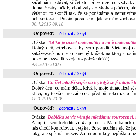
začal nám nadávat, křičet atd. Já jsem se mu vždycky
doma. Sestry někdy chodívaly do školy s pláčem, al
většinou to skončí tak, že se pohádáme a nemluvíme
neinvestovala. Prosím poraďte mi jak se mám zachova
30.4.2016 09:18
Odpověď:
Otázka:
Taťka je učitel matematiky a mně matematika
Dobrý deň,potrebovala by som poradiť.Viete,môj o
zakáže,väčšinou je to tanečný krúžok na ktorý chod
pokojne vysvetliť svoje rozpoloženie??:)
9.4.2016 21:05
Odpověď:
Otázka:
Co říct mladší ségře na to, když se jí údajně l
Dobrý den, co mám dělat, když je moje třináctiletá ségr
kluci, prý to všechno začlo cca před půl rokem. Co jí
18.3.2016 23:09
Odpověď:
Otázka:
Babička se víc věnuje mladšímu sourozenci, 
Ahoj :(. Jsem třetí dítě ze 4 a je mi 15. Mám babičku,
nás chodí kontrolovat, vytýkat, že se neučím, ale že j
taky, ale spíš nás nezve. Za mnou nikdy nepřišla a ne