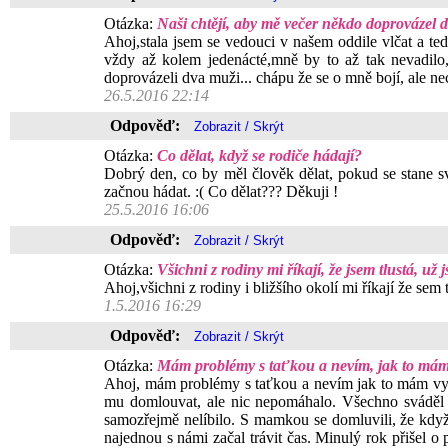
Otázka:
Naši chtějí, aby mě večer někdo doprovázel 
Ahoj,stala jsem se vedouci v našem oddile vlčat a t
vždy až kolem jedenácté,mně by to až tak nevadil
doprovázeli dva muži... chápu že se o mně bojí, ale n
26.5.2016 22:14
Odpověď:
Otázka:
Co dělat, když se rodiče hádají?
Dobrý den, co by měl člověk dělat, pokud se stane sv
začnou hádat. :( Co dělat??? Děkuji !
25.5.2016 16:06
Odpověď:
Otázka:
Všichni z rodiny mi říkají, že jsem tlustá, už
Ahoj,všichni z rodiny i bližšího okolí mi říkají že se
1.5.2016 16:29
Odpověď:
Otázka:
Mám problémy s taťkou a nevím, jak to mám 
Ahoj, mám problémy s taťkou a nevím jak to mám vyřeši
mu domlouvat, ale nic nepomáhalo. Všechno sváděl 
samozřejmě nelíbilo. S mamkou se domluvili, že když p
najednou s námi začal trávit čas. Minulý rok přišel o 