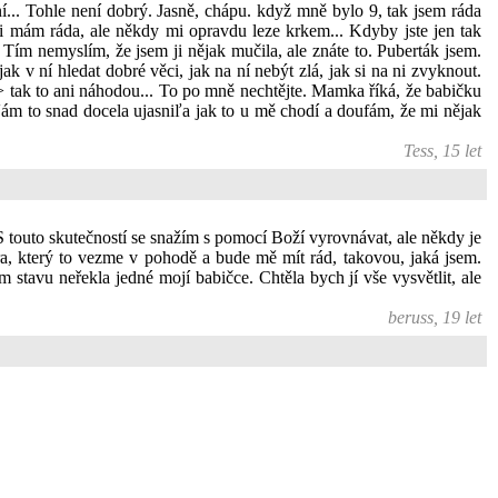
... Tohle není dobrý. Jasně, chápu. když mně bylo 9, tak jsem ráda
i mám ráda, ale někdy mi opravdu leze krkem... Kdyby jste jen tak
a. Tím nemyslím, že jsem ji nějak mučila, ale znáte to. Puberták jsem.
k v ní hledat dobré věci, jak na ní nebýt zlá, jak si na ni zvyknout.
 > tak to ani náhodou... To po mně nechtějte. Mamka říká, že babičku
Vám to snad docela ujasniľa jak to u mě chodí a doufám, že mi nějak
Tess, 15 let
S touto skutečností se snažím s pomocí Boží vyrovnávat, ale někdy je
era, který to vezme v pohodě a bude mě mít rád, takovou, jaká jsem.
stavu neřekla jedné mojí babičce. Chtěla bych jí vše vysvětlit, ale
beruss, 19 let