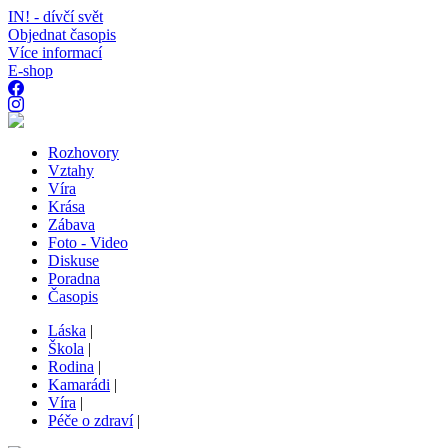
IN! - dívčí svět
Objednat časopis
Více informací
E-shop
Rozhovory
Vztahy
Víra
Krása
Zábava
Foto - Video
Diskuse
Poradna
Časopis
Láska
|
Škola
|
Rodina
|
Kamarádi
|
Víra
|
Péče o zdraví
|