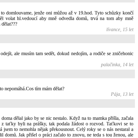
kde to domlouvame, jenže oni můžou až v 19.hod. Tyto schůzky končí
těl volat hl.vedoucí aby mně odvedla domů, trvá na tom aby mně
 dělat???
lívance, 15 let
odejít, ale musím tam sedět, dokud nedojím, a rodiče se zničehonic
palačinka, 14 let
bec to nepomáhá.Cos tím mám dělat?
Pája, 13 let
a doma dělal jako by se nic nestalo. Když na to mamka přišla, začala
taťky byli na prášky, tak podala žádost o rozvod. Taťkovi se to
já jsem to nemohla nějak překousnout. Celý roky se o nás nestaral a
il domů. Jak přišel o práci začalo to znovu, ne teda s tou ženou, ale