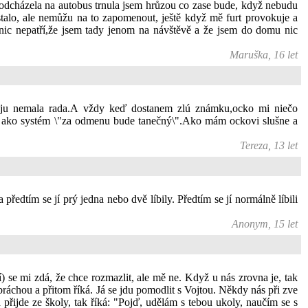
o odcházela na autobus trnula jsem hrůzou co zase bude, když nebudu
alo, ale nemůžu na to zapomenout, ještě když mě furt provokuje a
nic nepatří,že jsem tady jenom na návštěvě a že jsem do domu nic
Maruška, 16 let
m ju nemala rada.A vždy keď dostanem zlú známku,ocko mi niečo
sť ako systém \"za odmenu bude tanečný\".Ako mám ockovi slušne a
Tereza, 13 let
předtím se jí prý jedna nebo dvě líbily. Předtím se jí normálně líbili
Anonym, 15 let
í) se mi zdá, že chce rozmazlit, ale mě ne. Když u nás zrovna je, tak
bráchou a přitom říká. Já se jdu pomodlit s Vojtou. Někdy nás při zve
přijde ze školy, tak říká: "Pojď, udělám s tebou ukoly, naučím se s