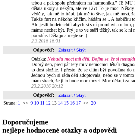
tebou a pak spolu přehrajem na harmoniku." JE MU 12!
dělala ukoly s někým, ale ve 12?! To je moc. Někdy 
věděly, jak mě to trápí, jak mě to štve, jak mě mrzí, ž
Takže furt na někoho křičím, hádám se... A babičku to 
Ale jestli budete chtít abych si s ní promluvila o to
máme nechat být. Prý je to ve stáří těžký, tak se k n
poradíte. Děkuju a mějte se :)
2.3.2016 16:31
Odpověď:
Otázka:
Nebudu moct mít děti. Bojím se, že si nenajdu
Dobrý den, před pár lety mi v nemocnici lékaři diagno
to dost složité. I přesto, že se cítím být povolána d
Jednou bych si ráda děti adoptovala, nebo se v tomto 
mám strach, že ji to bude moc mrzet. Moc děkuji za r
23.2.2016 20:12
Odpověď:
Strana:
1
<<
9
10
11
12
13
14
15
16
17
>>
20
Doporučujeme
nejlépe hodnocené otázky a odpovědi