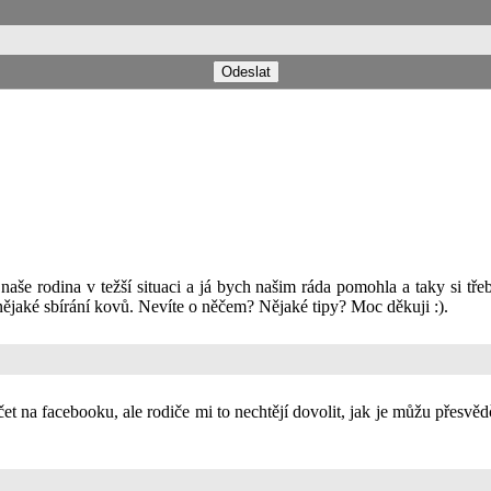
 naše rodina v težší situaci a já bych našim ráda pomohla a taky si tře
 nějaké sbírání kovů. Nevíte o něčem? Nějaké tipy? Moc děkuji :).
čet na facebooku, ale rodiče mi to nechtějí dovolit, jak je můžu přes