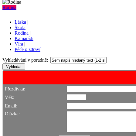
Rodina
Láska
|
Škola
|
Rodina
|
Kamarádi
|
Víra
|
Péče o zdraví
Vyhledávání v poradně:
Přezdívka:
Věk:
Email:
Otázka: