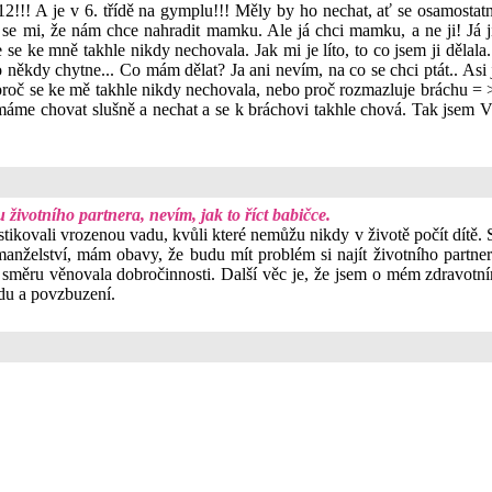
!! A je v 6. třídě na gymplu!!! Měly by ho nechat, ať se osamostatní
se mi, že nám chce nahradit mamku. Ale já chci mamku, a ne ji! Já j
e se ke mně takhle nikdy nechovala. Jak mi je líto, to co jsem ji dělal
někdy chytne... Co mám dělat? Ja ani nevím, na co se chci ptát.. Asi ja
m, proč se ke mě takhle nikdy nechovala, nebo proč rozmazluje bráchu =
í máme chovat slušně a nechat a se k bráchovi takhle chová. Tak jsem 
 životního partnera, nevím, jak to říct babičce.
stikovali vrozenou vadu, kvůli které nemůžu nikdy v životě počít dítě. 
o manželství, mám obavy, že budu mít problém si najít životního partn
směru věnovala dobročinnosti. Další věc je, že jsem o mém zdravotním 
adu a povzbuzení.