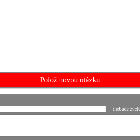
Polož novou otázku
(nebude zveře