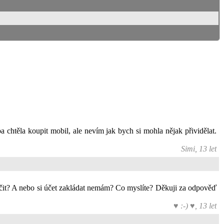
ba chtěla koupit mobil, ale nevím jak bych si mohla nějak přividělat.
Simi, 13 let
vědčit? A nebo si účet zakládat nemám? Co myslíte? Děkuji za odpověď
♥ :-) ♥, 13 let