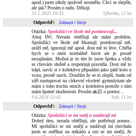
apod.) jsem nikdy správně neuměla. Chci se zlepšit,
ale jak? Prosím o radu. Děkuji
31.1.2025 19:35
Sýkorka, 12 let
Odpověď:
Otázka:
Spolužáci ve škole mě pomlouvají...
Ahoj IN!, Nerada obtěžuji ale mám problém.
Spolužáci ve škole mě šikanují: pomlouvají mě,
uráží mě, ignorují mě apod. dost mě to štve. Chtěla
bych se s nimi normálně bavit ale je prostě
nezajímám. Možná je to tím že jsem šprtka a vždy
se chovám slušně a respektuji pravidla. Dost mě to
trápí, navíc si v kolektivu připadám jako páté kolo u
vozu, prostě navíc. Doufám že se to zlepší, budu od
září nastupovat na církevní víceleté gymnázium ale
mám z toho trochu strach z kolektivu protože s ním
mám špatné zkušenosti. Prosím 🙏🏻 o pomoc .
9.6.2024 12:42
Sofi, 11 let
Odpověď:
Otázka:
Spolužáci se mi směj a nadávají mi
Dobrý den, nerada obtěžuji, ale potřebuji pomoc.
Mí spolužáci se mi smějí a nadávají mi (nechala
jsem se ostříhat na mikádo a oni se mi smějí, že