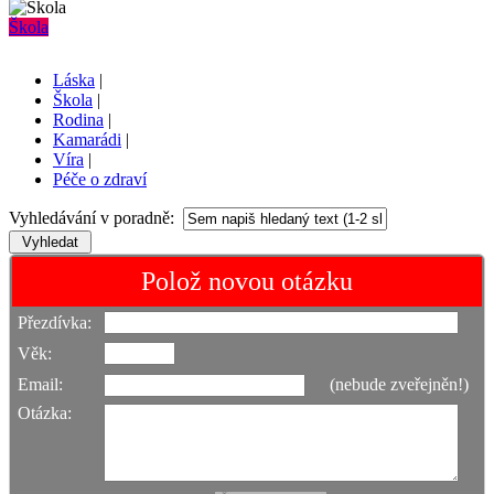
Škola
Láska
|
Škola
|
Rodina
|
Kamarádi
|
Víra
|
Péče o zdraví
Vyhledávání v poradně:
Polož novou otázku
Přezdívka:
Věk:
Email:
(nebude zveřejněn!)
Otázka: