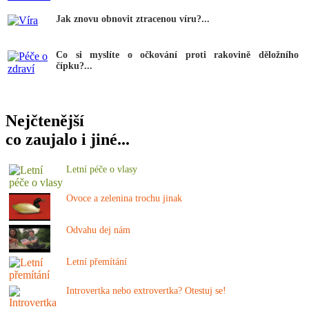
Jak znovu obnovit ztracenou víru?...
Co si myslíte o očkování proti rakovině děložního
čípku?...
Nejčtenější
co zaujalo i jiné...
Letní péče o vlasy
Ovoce a zelenina trochu jinak
Odvahu dej nám
Letní přemítání
Introvertka nebo extrovertka? Otestuj se!