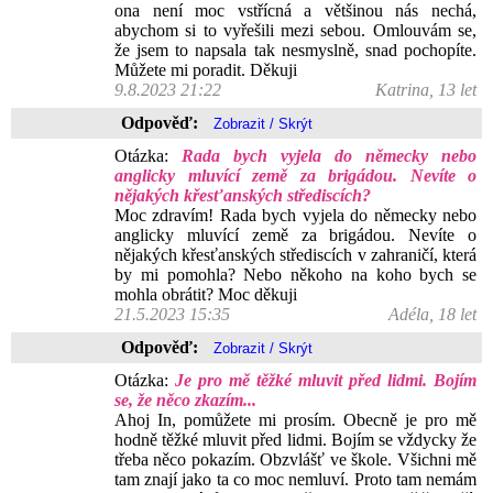
ona není moc vstřícná a většinou nás nechá,
abychom si to vyřešili mezi sebou. Omlouvám se,
že jsem to napsala tak nesmyslně, snad pochopíte.
Můžete mi poradit. Děkuji
9.8.2023 21:22
Katrina, 13 let
Odpověď:
Otázka:
Rada bych vyjela do německy nebo
anglicky mluvící země za brigádou. Nevíte o
nějakých křesťanských střediscích?
Moc zdravím! Rada bych vyjela do německy nebo
anglicky mluvící země za brigádou. Nevíte o
nějakých křesťanských střediscích v zahraničí, která
by mi pomohla? Nebo někoho na koho bych se
mohla obrátit? Moc děkuji
21.5.2023 15:35
Adéla, 18 let
Odpověď:
Otázka:
Je pro mě těžké mluvit před lidmi. Bojím
se, že něco zkazím...
Ahoj In, pomůžete mi prosím. Obecně je pro mě
hodně těžké mluvit před lidmi. Bojím se vždycky že
třeba něco pokazím. Obzvlášť ve škole. Všichni mě
tam znají jako ta co moc nemluví. Proto tam nemám