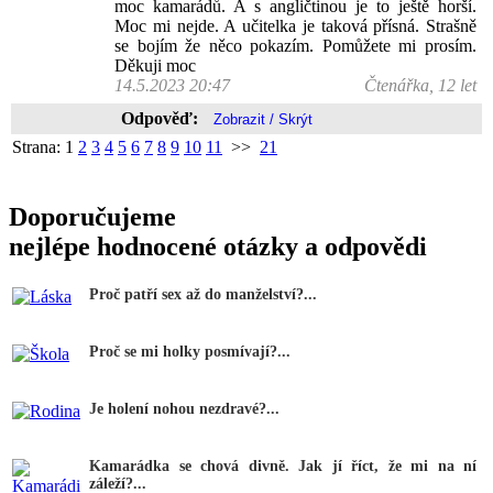
moc kamarádů. A s angličtinou je to ještě horší.
Moc mi nejde. A učitelka je taková přísná. Strašně
se bojím že něco pokazím. Pomůžete mi prosím.
Děkuji moc
14.5.2023 20:47
Čtenářka, 12 let
Odpověď:
Strana:
1
2
3
4
5
6
7
8
9
10
11
>>
21
Doporučujeme
nejlépe hodnocené otázky a odpovědi
Proč patří sex až do manželství?...
Proč se mi holky posmívají?...
Je holení nohou nezdravé?...
Kamarádka se chová divně. Jak jí říct, že mi na ní
záleží?...