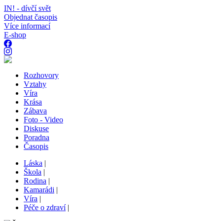
IN! - dívčí svět
Objednat časopis
Více informací
E-shop
Rozhovory
Vztahy
Víra
Krása
Zábava
Foto - Video
Diskuse
Poradna
Časopis
Láska
|
Škola
|
Rodina
|
Kamarádi
|
Víra
|
Péče o zdraví
|