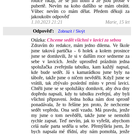
rodiče říkají, že se jim líbím a že jsou prostě v
pubertě. Nevím na koho dalšího se mám obrátit.
Vůbec nevím co mám dělat. Předem děkuji za
jakoukoliv odpověď
1.10.2023 21:21
Marie, 15 let
Odpověď:
Otázka:
Chceme sedět všichni v lavici za sebou
Zdravím do redakce, mám jedno dilema. Ve škole
jsme taková partička - 6 holek a kolem prosince
jsme se domluvili, že si v dalším roce sedneme za
sebe v lavicích. Jenže uprostřed prázdnin jedna
spolužačka zveřejnila tabulku, kam každý napsal,
kde bude sedět. Já s kamarádkou jsme byly na
táboře, takže jsme o ničem nevěděli. Když jsme se
vrátili, tak zbývalo poslední místo v první lavici.
Chtěli jsme se se spolužáky domluvit, aby dva dny
dopředu napsali, kdy tu tabulku zveřejní, aby byli
všichni připraveni. Jedna holka nám dost sprostě
ponadávala, že to řešíme jen proto, že nechceme
sedět vepředu. Ona sedí vzadu. Má pravdu, jenže
my jsme o tom nevěděli, takže jsme se nemohli
rychle zapsat. Teď nevím, jak to vyřešit, abychom
celá naše parta seděla u sebe. Přemýšlela jsem, že
bych napsala mé třídní, aby nám pomohla, jenže