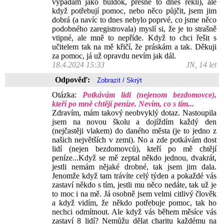
vypadám jako buldok, přesně to dnes řekli), ale
když potřebují pomoc, nebo něco půjčit, jsem jim
dobrá (a navíc to dnes nebylo poprvé, co jsme něco
podobného zaregistrovala) myslí si, že je to strašně
vtipné, ale mně to nepříde. Když to chci řešit s
učitelem tak na mě křičí, že práskám a tak. Děkuji
za pomoc, já už opravdu nevím jak dál.
18.4.2024 15:33
JN, 14 let
Odpověď:
Otázka:
Potkávám lidi (nejenom bezdomovce),
kteří po mně chtějí peníze. Nevím, co s tím...
Zdravím, mám takový neobvyklý dotaz. Nastoupila
jsem na novou školu a dojíždím každý den
(nejčastěji vlakem) do daného města (je to jedno z
našich největších v zemi). No a zde potkávám dost
lidí (nejen bezdomovců), kteří po mě chtějí
peníze...Když se mě zeptal někdo jednou, dvakrát,
jestli nemám nějaké drobné, tak jsem jim dala.
Jenomže když tam trávíte celý týden a pokaždé vás
zastaví někdo s tím, jestli mu něco nedáte, tak už je
to moc i na mě. Já osobně jsem velmi citlivý člověk
a když vidím, že někdo potřebuje pomoc, tak ho
nechci odmítnout. Ale když vás během měsíce vás
zastaví 8 lidí? Nemůžu dělat charitu každému na