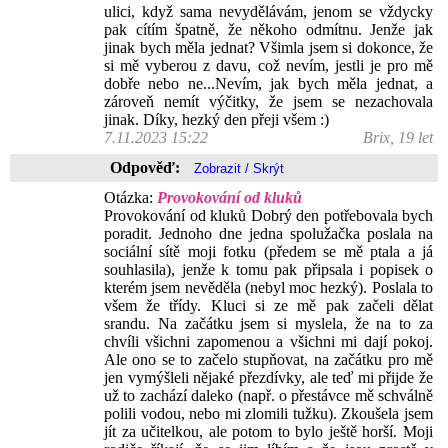
ulici, když sama nevydělávám, jenom se vždycky
pak cítím špatně, že někoho odmítnu. Jenže jak
jinak bych měla jednat? Všimla jsem si dokonce, že
si mě vyberou z davu, což nevím, jestli je pro mě
dobře nebo ne...Nevím, jak bych měla jednat, a
zároveň nemít výčitky, že jsem se nezachovala
jinak. Díky, hezký den přeji všem :)
7.11.2023 15:22
Brix, 19 let
Odpověď:
Otázka:
Provokování od kluků
Provokování od kluků Dobrý den potřebovala bych
poradit. Jednoho dne jedna spolužačka poslala na
sociální sítě moji fotku (předem se mě ptala a já
souhlasila), jenže k tomu pak připsala i popisek o
kterém jsem nevěděla (nebyl moc hezký). Poslala to
všem že třídy. Kluci si ze mě pak začeli dělat
srandu. Na začátku jsem si myslela, že na to za
chvíli všichni zapomenou a všichni mi dají pokoj.
Ale ono se to začelo stupňovat, na začátku pro mě
jen vymýšleli nějaké přezdívky, ale teď mi přijde že
už to zachází daleko (např. o přestávce mě schválně
polili vodou, nebo mi zlomili tužku). Zkoušela jsem
jít za učitelkou, ale potom to bylo ještě horší. Moji