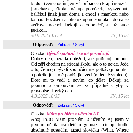
budou (ven chodím jen v \"případech krajní nouze\"
[procházka, škola, nákup pomůcek, vyzvednutí
balíčku] jinak jsem doma a chodí s mamkou nebo
kamarády). Jsem z toho už úplně zoufalá a doma se
svěřovat nechci. Děkuji za odpověď, ať už bude
jakákoli.
30.9.2025 15:54
JN, 16 let
Odpověď:
Otázka:
Bývalí spolužáci se mi posmívají.
Dobrý den, nerada obtěžuji, ale potřebuji pomoc.
Od září chodím na střední školu, ale o to nejde. Jede
o to, že moji bývalí spolužáci mě potkávají na ulici
a pokřikují na mě ponižující věci (ohledně vzhledu).
Dost mi to vadí a nevím, co dělat. Děkuji za
poomoc a omlouvám se za případné chyby v
pravopise. Hezký den
4.3.2025 18:35
JN, 15 let
Odpověď:
Otázka:
Mám problém s učením AJ.
Ahoj In!!!! Mám problém, s učením Aj jsem v
prvním ročníku osmiletého gymnázia a tempu hodin
absolutně nestačím, tázací slovíčka (What, Where