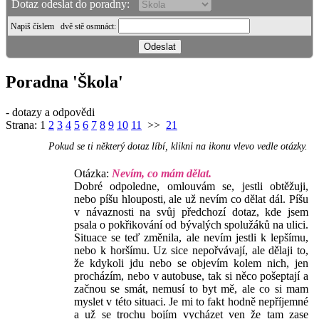
Dotaz odeslat do poradny:
Napiš číslem
dvě stě osmnáct
:
Poradna 'Škola'
- dotazy a odpovědi
Strana:
1
2
3
4
5
6
7
8
9
10
11
>>
21
Pokud se ti některý dotaz líbí, klikni na ikonu vlevo vedle otázky.
Otázka:
Nevím, co mám dělat.
Dobré odpoledne, omlouvám se, jestli obtěžuji,
nebo píšu hlouposti, ale už nevím co dělat dál. Píšu
v návaznosti na svůj předchozí dotaz, kde jsem
psala o pokřikování od bývalých spolužáků na ulici.
Situace se teď změnila, ale nevím jestli k lepšímu,
nebo k horšímu. Uz sice nepořvávají, ale dělaji to,
že kdykoli jdu nebo se objevím kolem nich, jen
procházím, nebo v autobuse, tak si něco pošeptají a
začnou se smát, nemusí to byt mě, ale co si mam
myslet v této situaci. Je mi to fakt hodně nepříjemné
a už se trochu bojím vycházet ven že tam zase