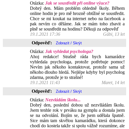
Otázka:
Jak se soustředit při online výuce?
Dobrý den. Mám problém ohledně školy. Během
online hodin je pro mě hrozně obtížné se soustředit.
Chce se mi koukat na internet nebo na facebook a
pak nevím co děláme. Jak se mám toho zbavit a
plně se soustředit na hodinu? Děkuji za odpověď
19.1.2021 17:36
Gábi, 13 let
Odpověď:
Otázka:
Jak vyhledat psychologa?
Ahoj redakce! Strašně ráda bych kamarádce
vyhledala psychologa, protože potřebuje pomoc!
Nevím jak někoho kontaktovat, protože sama už
někoho dlouho hledá. Nejlépe kdyby byl psycholog
zdarma, protože je to strašné!
19.1.2021 11:43
Maret, 14 let
Odpověď:
Otázka:
Nezvládám školu...
Dobrý den, poslední dobou už nezvlládám školu.
Jsem tenhle rok v prváku na gymplu a dostala jsem
se na odvolání. Bojím se, že jsem udělala špatně.
Sice mám tam skvělou kamarádku, která dokonce
chodí do kostela takže si spolu vážně rozumíme, ale