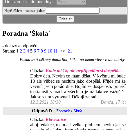
Dotaz odeslat do poradny:
Napiš číslem
osm set jedna
:
Poradna 'Škola'
- dotazy a odpovědi
Strana:
1
2
3
4
5
6
7
8
9
10
11
>>
21
Pokud se ti některý dotaz líbí, klikni na ikonu vlevo vedle otázky.
Otázka:
Bude mi 18, ale nepřipadám si dospělá...
Dobrý den. Nevím co mám dělat. V květnu mi bude
18 ale vůbec se necítím jako dospělá. Přijde mi že
vevnitř jsem pořád dítě. Bojím se dospělosti, přináší
to starosti s prací a všechno je už takové vážnější.
Jak se s tím vyrovnat? Děkuji za radu.
12.3.2021 18:30
Danča, 17 let
Odpověď:
Otázka:
Klávesnice
ahoj redakce, mam asi velkej problem. nevim jak se
to stalo ale kdzy jsem chtela naspat stupen celsia