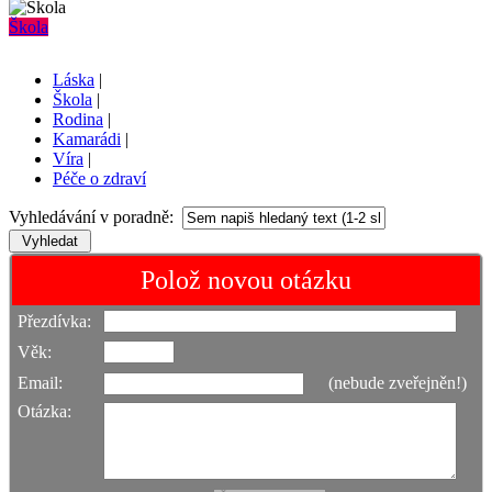
Škola
Láska
|
Škola
|
Rodina
|
Kamarádi
|
Víra
|
Péče o zdraví
Vyhledávání v poradně:
Polož novou otázku
Přezdívka:
Věk:
Email:
(nebude zveřejněn!)
Otázka: