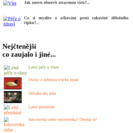
Jak znovu obnovit ztracenou víru?...
Co si myslíte o očkování proti rakovině děložního
čípku?...
Nejčtenější
co zaujalo i jiné...
Letní péče o vlasy
Ovoce a zelenina trochu jinak
Odvahu dej nám
Letní přemítání
Introvertka nebo extrovertka? Otestuj se!