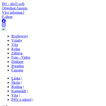
IN! - dívčí svět
Objednat časopis
Více informací
E-shop
Rozhovory
Vztahy
Víra
Krása
Zábava
Foto - Video
Diskuse
Poradna
Časopis
Láska
|
Škola
|
Rodina
|
Kamarádi
|
Víra
|
Péče o zdraví
|