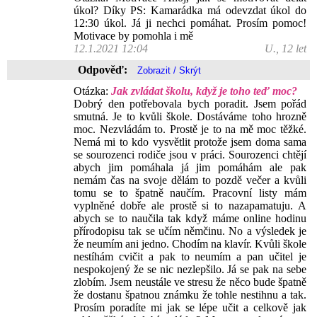
úkol? Díky PS: Kamarádka má odevzdat úkol do
12:30 úkol. Já ji nechci pomáhat. Prosím pomoc!
Motivace by pomohla i mě
12.1.2021 12:04
U., 12 let
Odpověď:
Otázka:
Jak zvládat školu, když je toho teď moc?
Dobrý den potřebovala bych poradit. Jsem pořád
smutná. Je to kvůli škole. Dostáváme toho hrozně
moc. Nezvládám to. Prostě je to na mě moc těžké.
Nemá mi to kdo vysvětlit protože jsem doma sama
se sourozenci rodiče jsou v práci. Sourozenci chtějí
abych jim pomáhala já jim pomáhám ale pak
nemám čas na svoje dělám to pozdě večer a kvůli
tomu se to špatně naučím. Pracovní listy mám
vyplněné dobře ale prostě si to nazapamatuju. A
abych se to naučila tak když máme online hodinu
přírodopisu tak se učím němčinu. No a výsledek je
že neumím ani jedno. Chodím na klavír. Kvůli škole
nestíhám cvičit a pak to neumím a pan učitel je
nespokojený že se nic nezlepšilo. Já se pak na sebe
zlobím. Jsem neustále ve stresu že něco bude špatně
že dostanu špatnou známku že tohle nestihnu a tak.
Prosím poradíte mi jak se lépe učit a celkově jak