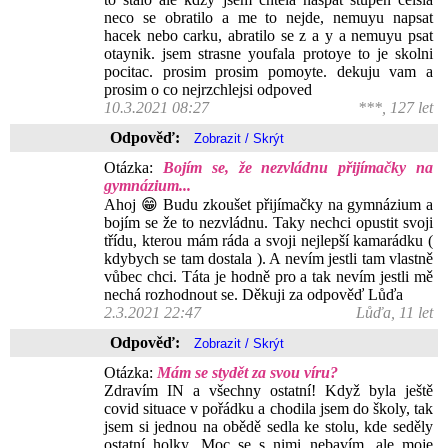
neco se obratilo a me to nejde, nemuyu napsat
hacek nebo carku, abratilo se z a y a nemuyu psat
otaynik. jsem strasne youfala protoye to je skolni
pocitac. prosim prosim pomoyte. dekuju vam a
prosim o co nejrzchlejsi odpoved
10.3.2021 08:27
***, 127 let
Odpověď:
Otázka:
Bojím se, že nezvládnu přijímačky na
gymnázium...
Ahoj 😁 Budu zkoušet přijímačky na gymnázium a
bojím se že to nezvládnu. Taky nechci opustit svoji
třídu, kterou mám ráda a svoji nejlepší kamarádku (
kdybych se tam dostala ). A nevím jestli tam vlastně
vůbec chci. Táta je hodně pro a tak nevím jestli mě
nechá rozhodnout se. Děkuji za odpověď Lůďa
2.3.2021 22:47
Lůďa, 11 let
Odpověď:
Otázka:
Mám se stydět za svou víru?
Zdravím IN a všechny ostatní! Když byla ještě
covid situace v pořádku a chodila jsem do školy, tak
jsem si jednou na obědě sedla ke stolu, kde seděly
ostatní holky. Moc se s nimi nebavím, ale moje