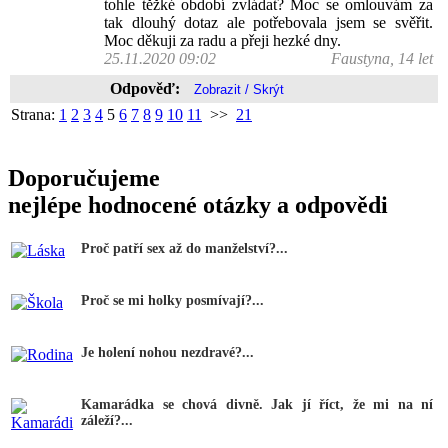
tohle těžké období zvládat? Moc se omlouvám za
tak dlouhý dotaz ale potřebovala jsem se svěřit.
Moc děkuji za radu a přeji hezké dny.
25.11.2020 09:02
Faustyna, 14 let
Odpověď:
Strana:
1
2
3
4
5
6
7
8
9
10
11
>>
21
Doporučujeme
nejlépe hodnocené otázky a odpovědi
Proč patří sex až do manželství?...
Proč se mi holky posmívají?...
Je holení nohou nezdravé?...
Kamarádka se chová divně. Jak jí říct, že mi na ní
záleží?...