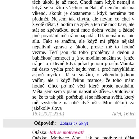
těch úkolů je až moc. Chodí nám když nemají a
když se snažím všechno udělat ať nemám nic na
víkend, akorát je dostaneme i když nemáme ten
předmět. Nejsem tak chytrá, ale nevím co chci v
životě dělat. Chodím na zpěv a ten mě moc baví, ale
stát se zpěvačkou není moc dobrá volba a žádné
jiné povolání mě už nenapadá.. Už nemám na nic
sílu. Fakt se snažím, ale když mi přijde nějaká
negativní zprava z úkolu, proste mě to hodně
vezme. Teď jsou do toho problémy s dedou a
babičkou( nemoce) a já se modlím snažím se, jenže
už je to i divné když pořad jenom prosím.Mamka
mi často vyčítá proč nejdu ven a proč nevyklidim
aspoň myčku.. Já se snažím, o víkendu jednou
vařím, ale i když řeknu mamce, že toho mám
hodně. Chce po mě věci, které proste nestíhám.
Měla jsem sem v plánu napsat už dříve.. Omlouvám
se, že to tak píší, potřebuji si se někomu svěřit, který
mě vyslechne na obě dvě uši.. Moc děkuji za
jakékoliv slova
15.1.2021 23:01
Adél, 16 let
Odpověď:
Otázka:
Jak se motivovat?
Otázka: Motivace Ahoj, jak se motivovat dělat