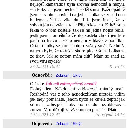
nejlepší kamarádka byla zrovna nemocná a nebyla
ve škole, tak jsem nechtěla sedět sama. Každopádně
jsem si s nimi povídala a jedna holka se zeptala co
budeme dělat o víkendu. Tak jsem řekla, že v
sobotu jdu na výlet a v neděli do kostela. Když jsem
řekla to o tom kostele, tak se mi jedna holka řekla,
jestli jsem normální a že do kostela chodí jen lidé
padlí na hlavu a že to nemám v hlavě v pořádku.
Ostatní holky se tomu potom začaly smát. Nejhorší
na tom bylo, že to řekla skoro před všema holkama
ze třídy. Jak se potom mám cítit? Mám se snad za
svou víru stydět?
27.2.2021 16:21
T., 13 let
Odpověď:
Otázka:
Jak mít zabezpečený email?
Dobrý den. Někdo mi zablokoval minulý mail.
Rozhodně vás z toho nepodezřívám protože vidím
jak tady pomáháte, jenom bych se chtěla zeptat jak
si mail zabezpečit aby ho někdo nezablokoval
znovu. Moc děkuji za všechno co pro nás děláte.
19.1.2021 17:41
Faustyna, 14 let
Odpověď: