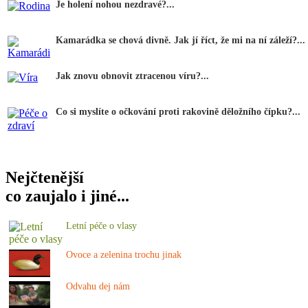
Je holení nohou nezdravé?...
Kamarádka se chová divně. Jak jí říct, že mi na ní záleží?...
Jak znovu obnovit ztracenou víru?...
Co si myslíte o očkování proti rakovině děložního čípku?...
Nejčtenější
co zaujalo i jiné...
Letní péče o vlasy
Ovoce a zelenina trochu jinak
Odvahu dej nám