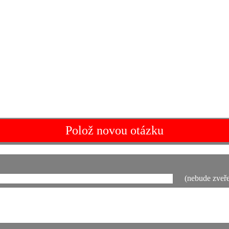
Polož novou otázku
(nebude zveře