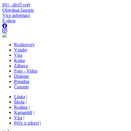
IN! - dívčí svět
Objednat časopis
Více informací
E-shop
Rozhovory
Vztahy
Víra
Krása
Zábava
Foto - Video
Diskuse
Poradna
Časopis
Láska
|
Škola
|
Rodina
|
Kamarádi
|
Víra
|
Péče o zdraví
|