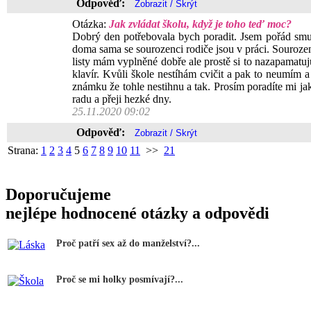
Odpověď:
Otázka:
Jak zvládat školu, když je toho teď moc?
Dobrý den potřebovala bych poradit. Jsem pořád smut
doma sama se sourozenci rodiče jsou v práci. Souroze
listy mám vyplněné dobře ale prostě si to nazapamatu
klavír. Kvůli škole nestíhám cvičit a pak to neumím a
známku že tohle nestihnu a tak. Prosím poradíte mi ja
radu a přeji hezké dny.
25.11.2020 09:02
Odpověď:
Strana:
1
2
3
4
5
6
7
8
9
10
11
>>
21
Doporučujeme
nejlépe hodnocené otázky a odpovědi
Proč patří sex až do manželství?...
Proč se mi holky posmívají?...