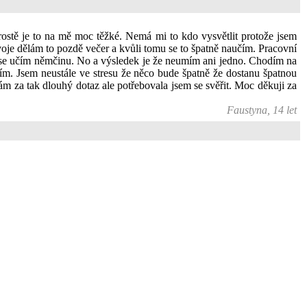
ostě je to na mě moc těžké. Nemá mi to kdo vysvětlit protože jsem
oje dělám to pozdě večer a kvůli tomu se to špatně naučím. Pracovní
k se učím němčinu. No a výsledek je že neumím ani jedno. Chodím na
obím. Jsem neustále ve stresu že něco bude špatně že dostanu špatnou
ám za tak dlouhý dotaz ale potřebovala jsem se svěřit. Moc děkuji za
Faustyna, 14 let