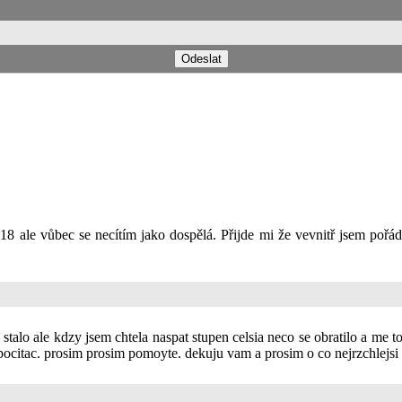
le vůbec se necítím jako dospělá. Přijde mi že vevnitř jsem pořád dít
.
 stalo ale kdzy jsem chtela naspat stupen celsia neco se obratilo a me 
i pocitac. prosim prosim pomoyte. dekuju vam a prosim o co nejrzchlejs