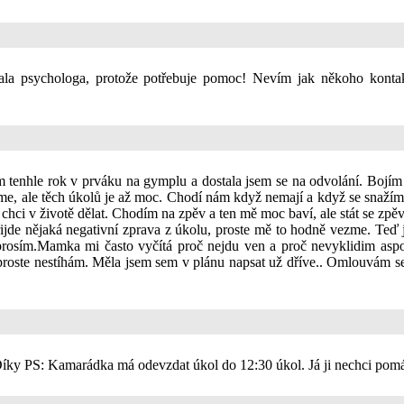
ala psychologa, protože potřebuje pomoc! Nevím jak někoho konta
 tenhle rok v prváku na gymplu a dostala jsem se na odvolání. Bojím
me, ale těch úkolů je až moc. Chodí nám když nemají a když se snažím
chci v životě dělat. Chodím na zpěv a ten mě moc baví, ale stát se zp
řijde nějaká negativní zprava z úkolu, proste mě to hodně vezme. Te
 prosím.Mamka mi často vyčítá proč nejdu ven a proč nevyklidim aspo
ste nestíhám. Měla jsem sem v plánu napsat už dříve.. Omlouvám se, ž
 Díky PS: Kamarádka má odevzdat úkol do 12:30 úkol. Já ji nechci po