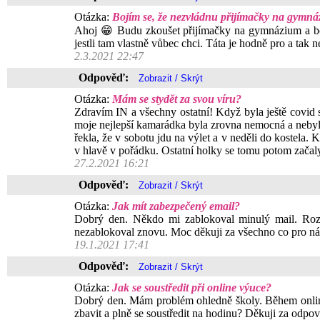
Otázka:
Bojím se, že nezvládnu přijímačky na gymná
Ahoj 😁 Budu zkoušet přijímačky na gymnázium a bojí
jestli tam vlastně vůbec chci. Táta je hodně pro a ta
2.3.2021 22:47
Odpověď:
Otázka:
Mám se stydět za svou víru?
Zdravím IN a všechny ostatní! Když byla ještě covid s
moje nejlepší kamarádka byla zrovna nemocná a nebyla
řekla, že v sobotu jdu na výlet a v neděli do kostela. 
v hlavě v pořádku. Ostatní holky se tomu potom začaly
27.2.2021 16:21
Odpověď:
Otázka:
Jak mít zabezpečený email?
Dobrý den. Někdo mi zablokoval minulý mail. Rozh
nezablokoval znovu. Moc děkuji za všechno co pro nás
19.1.2021 17:41
Odpověď:
Otázka:
Jak se soustředit při online výuce?
Dobrý den. Mám problém ohledně školy. Během online 
zbavit a plně se soustředit na hodinu? Děkuji za odpo