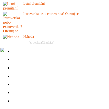
Letní přemítání
Introvertka nebo extrovertka? Otestuj se!
Nehoda
(za poslední 2 měsíce)