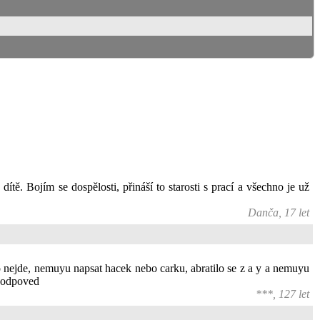
ě. Bojím se dospělosti, přináší to starosti s prací a všechno je už
Danča, 17 let
to nejde, nemuyu napsat hacek nebo carku, abratilo se z a y a nemuyu
i odpoved
***, 127 let