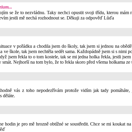
zium...
m se že to nezvládnu. Taky nechci opustit svoji třídu, kterou mám r
k nevím jestli mě nechá rozhodnout se. Děkuji za odpověď Lůďa
ituace v pořádku a chodila jsem do školy, tak jsem si jednou na obědě 
 ve škole, tak jsem nechtěla sedět sama. Každopádně jsem si s nimi po
Když jsem řekla to o tom kostele, tak se mi jedna holka řekla, jestli jse
 smát. Nejhorší na tom bylo, že to řekla skoro před všema holkama ze 
odně vás z toho nepodezřívám protože vidím jak tady pomáháte, j
 děláte.
hodin je pro mě hrozně obtížné se soustředit. Chce se mi koukat na
věď