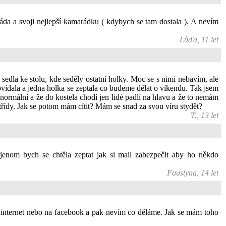
áda a svoji nejlepší kamarádku ( kdybych se tam dostala ). A nevím
Lůďa, 11 let
sedla ke stolu, kde seděly ostatní holky. Moc se s nimi nebavím, ale
vídala a jedna holka se zeptala co budeme dělat o víkendu. Tak jsem
m normální a že do kostela chodí jen lidé padlí na hlavu a že to nemám
třídy. Jak se potom mám cítit? Mám se snad za svou víru stydět?
T., 13 let
enom bych se chtěla zeptat jak si mail zabezpečit aby ho někdo
Faustyna, 14 let
 internet nebo na facebook a pak nevím co děláme. Jak se mám toho