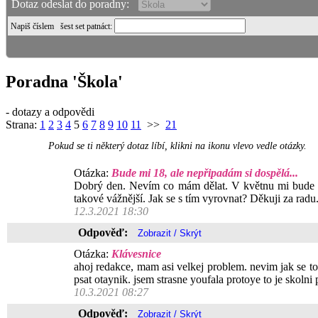
Dotaz odeslat do poradny:
Napiš číslem
šest set patnáct
:
Poradna 'Škola'
- dotazy a odpovědi
Strana:
1
2
3
4
5
6
7
8
9
10
11
>>
21
Pokud se ti některý dotaz líbí, klikni na ikonu vlevo vedle otázky.
Otázka:
Bude mi 18, ale nepřipadám si dospělá...
Dobrý den. Nevím co mám dělat. V květnu mi bude 18 a
takové vážnější. Jak se s tím vyrovnat? Děkuji za radu
12.3.2021 18:30
Odpověď:
Otázka:
Klávesnice
ahoj redakce, mam asi velkej problem. nevim jak se to
psat otaynik. jsem strasne youfala protoye to je skoln
10.3.2021 08:27
Odpověď: