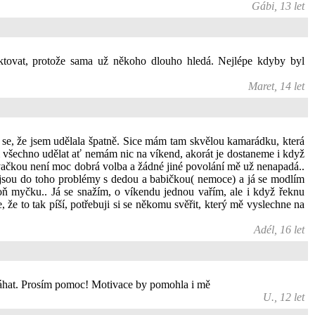
Gábi, 13 let
ktovat, protože sama už někoho dlouho hledá. Nejlépe kdyby byl
Maret, 14 let
 se, že jsem udělala špatně. Sice mám tam skvělou kamarádku, která
 všechno udělat ať nemám nic na víkend, akorát je dostaneme i když
ěvačkou není moc dobrá volba a žádné jiné povolání mě už nenapadá..
ď jsou do toho problémy s dedou a babičkou( nemoce) a já se modlím
ň myčku.. Já se snažím, o víkendu jednou vařím, ale i když řeknu
e to tak píší, potřebuji si se někomu svěřit, který mě vyslechne na
Adél, 16 let
máhat. Prosím pomoc! Motivace by pomohla i mě
U., 12 let