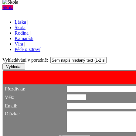
Škola
Láska
|
Škola
|
Rodina
|
Kamarádi
|
Víra
|
Péče o zdraví
Vyhledávání v poradně:
Přezdívka:
Věk:
Email:
Otázka: