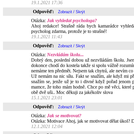
19.1.2021 17:36
Odpověď:
Otázka:
Jak vyhledat psychologa?
Ahoj redakce! Strašně ráda bych kamarádce vyhled
psycholog zdarma, protože je to strašné!
19.1.2021 11:43
Odpověď:
Otázka:
Nezvládám školu...
Dobrý den, poslední dobou už nezvlládám školu. Jsem
dokonce chodí do kostela takže si spolu vážně rozumí
nemáme ten předmět. Nejsem tak chytrá, ale nevím co 
Už nemám na nic sílu. Fakt se snažím, ale když mi p
snažím se, jenže už je to i divné když pořad jenom
mamce, že toho mám hodně. Chce po mě věci, které pro
obě dvě uši.. Moc děkuji za jakékoliv slova
15.1.2021 23:01
Odpověď:
Otázka:
Jak se motivovat?
Otázka: Motivace Ahoj, jak se motivovat dělat úkol?
12.1.2021 12:04