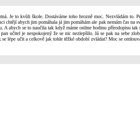
ná. Je to kvůli škole. Dostáváme toho hrozně moc. Nezvládám to. Pr
nci chtějí abych jim pomáhala já jim pomáhám ale pak nemám čas na sv
ju. A abych se to naučila tak když máme online hodinu přírodopisu ta
 pan učitel je nespokojený že se nic nezlepšilo. Já se pak na sebe zl
k se lépe učit a celkově jak tohle těžké období zvládat? Moc se omlouv