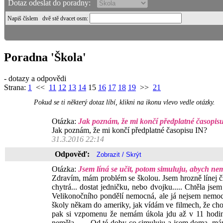
Dotaz odeslat do poradny:
Napiš číslem
dvě stě dvacet osm
:
Poradna 'Škola'
- dotazy a odpovědi
Strana:
1
<<
11
12
13
14
15
16
17
18
19
>>
21
Pokud se ti některý dotaz líbí, klikni na ikonu vlevo vedle otázky.
Otázka:
Jak poznám, že mi končí předplatné časopis
Jak poznám, že mi končí předplatné časopisu IN?
31.3.2016 22:14
Odpověď:
Otázka:
Jsem líná se učit, potom simuluju, abych nem
Zdravím, mám problém se školou. Jsem hrozně línej člově
chytrá... dostat jedničku, nebo dvojku..... Chtěla j
Velikonočního pondělí nemocná, ale já nejsem nemocn
školy někam do ameriky, jak vídám ve filmech, že chod
pak si vzpomenu že nemám úkola jdu až v 11 hodin 
neměla....... Od té doby co simuluju a jsem doma, má