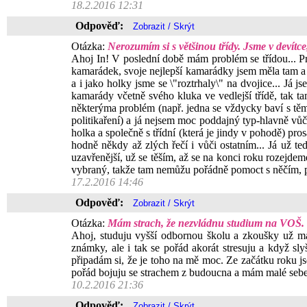
18.2.2016 12:31
Odpověď:
Otázka:
Nerozumím si s většinou třídy. Jsme v devítc
Ahoj In! V poslední době mám problém se třídou... Prv
kamarádek, svoje nejlepší kamarádky jsem měla tam a d
a i jako holky jsme se \"roztrhaly\" na dvojice... Já 
kamarády včetně svého kluka ve vedlejší třídě, tak 
některýma problém (např. jedna se vždycky baví s těma
politikaření) a já nejsem moc poddajný typ-hlavně vůči n
holka a společně s třídní (která je jindy v pohodě) pros
hodně někdy až zlých řečí i vůči ostatním... Já už t
uzavřenější, už se těším, až se na konci roku rozejde
vybraný, takže tam nemůžu pořádně pomoct s něčím, pr
17.2.2016 14:46
Odpověď:
Otázka:
Mám strach, že nezvládnu studium na VOŠ. 
Ahoj, studuju vyšší odbornou školu a zkoušky už má
známky, ale i tak se pořád akorát stresuju a když sl
připadám si, že je toho na mě moc. Ze začátku roku js
pořád bojuju se strachem z budoucna a mám malé sebev
10.2.2016 21:36
Odpověď: