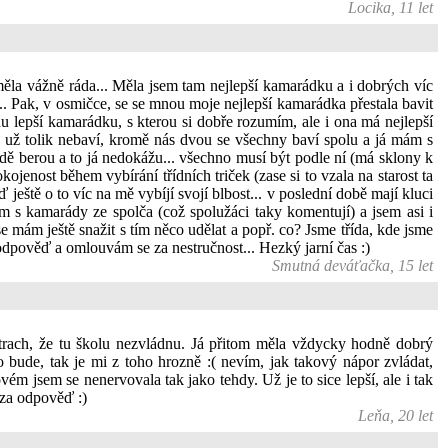
Locika, 11 let
měla vážně ráda... Měla jsem tam nejlepší kamarádku a i dobrých víc
. Pak, v osmičce, se se mnou moje nejlepší kamarádka přestala bavit
dnu lepší kamarádku, s kterou si dobře rozumím, ale i ona má nejlepší
u už tolik nebaví, kromě nás dvou se všechny baví spolu a já mám s
odě berou a to já nedokážu... všechno musí být podle ní (má sklony k
kojenost během vybírání třídních triček (zase si to vzala na starost ta
ď ještě o to víc na mě vybíjí svojí blbost... v poslední době mají kluci
ím s kamarády ze spolča (což spolužáci taky komentují) a jsem asi i
 mám ještě snažit s tím něco udělat a popř. co? Jsme třída, kde jsme
dpověď a omlouvám se za nestručnost... Hezký jarní čas :)
Smutná deváťačka, 15 let
trach, že tu školu nezvládnu. Já přitom měla vždycky hodně dobrý
 bude, tak je mi z toho hrozně :( nevím, jak takový nápor zvládat,
m jsem se nenervovala tak jako tehdy. Už je to sice lepší, ale i tak
 za odpověď :)
Leňa, 20 let