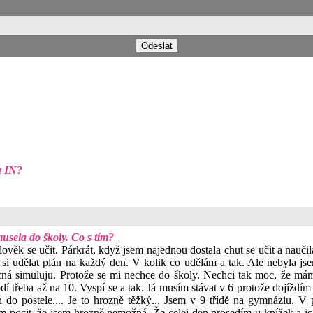
u IN?
usela do školy. Co s tím?
k se učit. Párkrát, když jsem najednou dostala chut se učit a naučila jse
sem si udělat plán na každý den. V kolik co udělám a tak. Ale nebyla 
á simuluju. Protože se mi nechce do školy. Nechci tak moc, že mám v
í třeba až na 10. Vyspí se a tak. Já musím stávat v 6 protože dojíždím 
do postele.... Je to hrozně těžký... Jsem v 9 třídě na gymnáziu. V
m pocit, že jsem hrozně nemožná. Že celej den prosedím u knížek a ic 