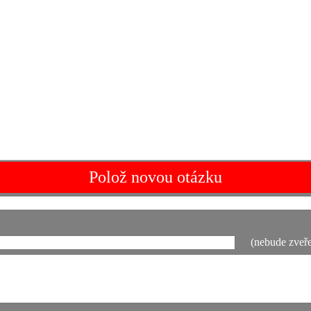
Polož novou otázku
(nebude zveře