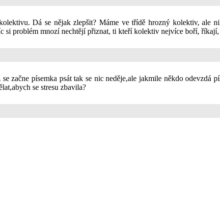
olektivu. Dá se nějak zlepšit? Máme ve třídě hrozný kolektiv, ale ni
íc si problém mnozí nechtějí přiznat, ti kteří kolektiv nejvíce boří, říka
 začne písemka psát tak se nic neděje,ale jakmile někdo odevzdá pís
at,abych se stresu zbavila?