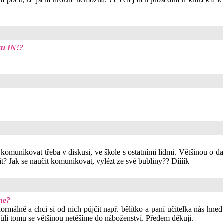
su IN!?
t komunikovat třeba v diskusi, ve škole s ostatními lidmi. Většinou o 
vit? Jak se naučit komunikovat, vylézt ze své bubliny?? Díííík
 ne?
álně a chci si od nich půjčit např. bělítko a paní učitelka nás hned 
ůli tomu se většinou netěšíme do náboženství. Předem děkuji.