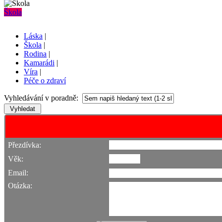
Škola
Láska
|
Škola
|
Rodina
|
Kamarádi
|
Víra
|
Péče o zdraví
Vyhledávání v poradně:
Přezdívka:
Věk:
Email:
Otázka: