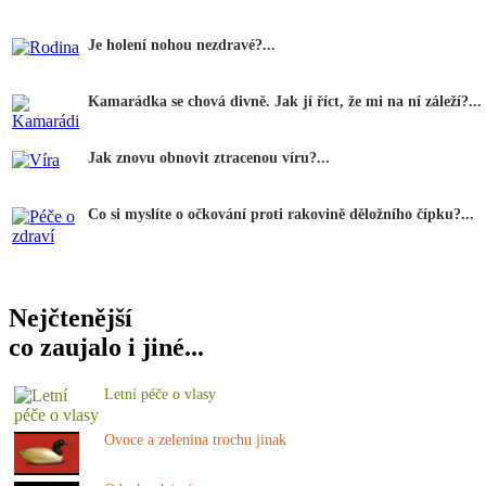
Je holení nohou nezdravé?...
Kamarádka se chová divně. Jak jí říct, že mi na ní záleží?...
Jak znovu obnovit ztracenou víru?...
Co si myslíte o očkování proti rakovině děložního čípku?...
Nejčtenější
co zaujalo i jiné...
Letní péče o vlasy
Ovoce a zelenina trochu jinak