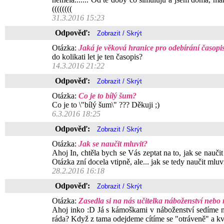
((((((((
31.3.2016 15:23
Odpověď:
Otázka:
Jaká je věková hranice pro odebírání časopi
do kolikati let je ten časopis?
14.3.2016 21:22
Odpověď:
Otázka:
Co je to bílý šum?
Co je to \"bílý šum\" ??? Děkuji ;)
6.3.2016 18:25
Odpověď:
Otázka:
Jak se naučit mluvit?
Ahoj In, chtěla bych se Vás zeptat na to, jak se nauči
Otázka zní docela vtipně, ale... jak se tedy naučit mlu
28.2.2016 16:18
Odpověď:
Otázka:
Zasedla si na nás učitelka náboženství nebo
Ahoj inko :D Já s kámoškami v náboženství sedíme norm
ráda? Když z tama odejdeme cítíme se "otráveně" a kv