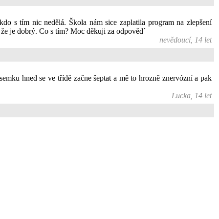
kdo s tím nic nedělá. Škola nám sice zaplatila program na zlepšení
jí, že je dobrý. Co s tím? Moc děkuji za odpověd´
nevědoucí, 14 let
emku hned se ve třídě začne šeptat a mě to hrozně znervózní a pak
Lucka, 14 let