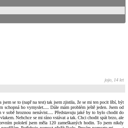
jojo, 14 let
m se to (např na test) tak jsem zjistila, že se mi ten pocit líbí, být
jsem schopná ho vymyslet..... Dále mám problém ještě jeden. Jsem od
 sobě hroznou nenávist..... Představuju jaké by to bylo chodit do
vlakem. Nehchce se mi ráno vstávat a tak. Chci chodit spát brzo, ale
 prvním pololetí jsem měla 120 zameškaných hodin. To jsem nikdy
neudělám. Potřebuju pomoct přežít školu. Prosím pomozte mi....... :