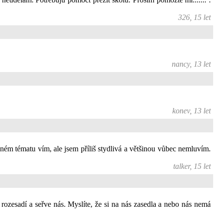
326, 15 let
nancy, 13 let
konev, 13 let
daném tématu vím, ale jsem příliš stydlivá a většinou vůbec nemluvím.
talker, 15 let
rozesadí a seřve nás. Myslíte, že si na nás zasedla a nebo nás nemá