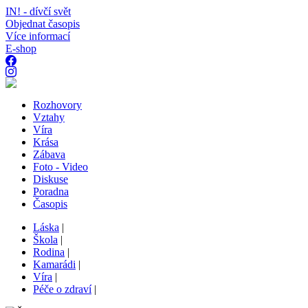
IN! - dívčí svět
Objednat časopis
Více informací
E-shop
Rozhovory
Vztahy
Víra
Krása
Zábava
Foto - Video
Diskuse
Poradna
Časopis
Láska
|
Škola
|
Rodina
|
Kamarádi
|
Víra
|
Péče o zdraví
|