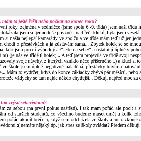
e, mám to ještě řešit nebo počkat na konec roku?
ní roky, zejména v sedmičce (jsme spolu 6.-9. třída) jsem naší třídu 
okázala jsem se jednoduše povznést nad řeči kluků, byla jsem veselá..
jsem si našla nejlepší kamarády ve spolču a ve třídě mám teď už jen je
tam chodí o přestávkách a já zůstávám sama... Zbytek holek se se mno
, kdo jsou pro ní výhodný a \"jede na sebe\" a ostatní jí úplně v poh
í) (je nás ve třídě 8 holek)... A teď jsem projevila ve třídě svoji nespo
azovaly svoje návrhy, z kterých vzniklo něco příšerného...) a kluci si te
eď ve škole jsem úplně negativně naladěná, přestávky trávím chatován
me... Mám to vydržet, když do konce základky zbývá pár měsíců, nebo se
otože vždycky se tam najde někdo chytřejší... Děkuji napřed moc za o
Jak zvýšit sebevědomí?
m za sebou (na první pokus naštěstí). I tak mám pořád ale pocit a s
yším od starších studentů, co všechno budeme muset umět a kolik toho
em pořád akorát brečela, když sem odcházela ze školy a ani o zkouškové
ědomí :( nemáte nějaký tip, jak stres ze školy zvládat? Předem děkuji