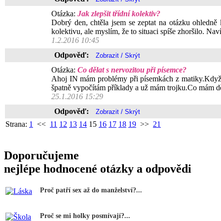
Otázka:
Jak zlepšit třídní kolektiv?
Dobrý den, chtěla jsem se zeptat na otázku ohledně k
kolektivu, ale myslím, že to situaci spíše zhoršilo. Nav
1.2.2016 10:45
Odpověď:
Otázka:
Co dělat s nervozitou při písemce?
Ahoj IN mám problémy při písemkách z matiky.Když se
špatně vypočítám příklady a už mám trojku.Co mám děl
25.1.2016 15:29
Odpověď:
Strana:
1
<<
11
12
13
14
15
16
17
18
19
>>
21
Doporučujeme
nejlépe hodnocené otázky a odpovědi
Proč patří sex až do manželství?...
Proč se mi holky posmívají?...