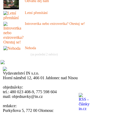
Odvahu dej nám
Letní přemítání
Introvertka nebo extrovertka? Otestuj se!
Nehoda
(za poslední 2 měsíce)
Vydavatelství IN s.r.o.
Horní náměstí 12, 466 01 Jablonec nad Nisou
objednávky:
tel.: 480 023 408-9, 775 598 604
mail: objednavky@in.cz
redakce:
Purkyňova 5, 772 00 Olomouc