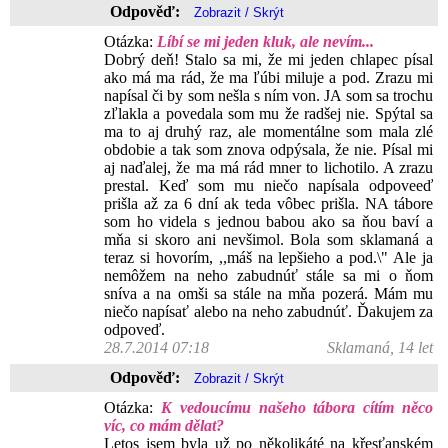
Odpověď:
Otázka:
Líbí se mi jeden kluk, ale nevím...
Dobrý deň! Stalo sa mi, že mi jeden chlapec písal
ako má ma rád, že ma ľúbi miluje a pod. Zrazu mi
napísal či by som nešla s ním von. JA som sa trochu
zľlakla a povedala som mu že radšej nie. Spýtal sa
ma to aj druhý raz, ale momentálne som mala zlé
obdobie a tak som znova odpýsala, že nie. Písal mi
aj naďalej, že ma má rád mner to lichotilo. A zrazu
prestal. Keď som mu niečo napísala odpoveeď
prišla až za 6 dní ak teda vôbec prišla. NA tábore
som ho videla s jednou babou ako sa ňou baví a
mňa si skoro ani nevšimol. Bola som sklamaná a
teraz si hovorím, ,,máš na lepšieho a pod.\" Ale ja
nemôžem na neho zabudnúť stále sa mi o ňom
sníva a na omši sa stále na mňa pozerá. Mám mu
niečo napísať alebo na neho zabudnúť. Ďakujem za
odpoveď.
28.7.2014 07:18
Sklamaná, 14 let
Odpověď:
Otázka:
K vedoucímu našeho tábora cítím něco
víc, co mám dělat?
Letos jsem byla už po několikáté na křesťanském