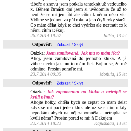
táboře a znovu jsem potkala tentokrát už vedoucího
x. Během čtrnácti dní jsem si uvědomila že už to
není že se mi jen líbí ale cítím k němu něco víc.
Vidíme se jednou za půl roku a je o čtyři roky starší.
Co mám dělat když to chci vydržet ale neztratit co k
němu cítím Děkuji
26.7.2014 19:57
Jullča, 13 let
Odpověď:
Otázka:
Jsem zamilovaná. Jak mu to mám říct?
Ahoj, jsem zamilovaná do jednoho kluka. A já
vůbec nevím jak mu to mám říct. Bojím se, že mě
odmítne. Prosím poraďte mi.
23.7.2014 00:35
Moňula, 15 let
Odpověď:
Otázka:
Jak zapomenout na kluka a netrápit se
kvůli němu?
Ahojte holky, chtěla bych se zeptat co mam delat
kdyz se mi paci jeden kluk ale uz se s nim nikdy
nepotkám abych na něj zapomněla a netrapita se
kvůli němu? Prosim porad te mi: ň Dakujem
22.7.2014 18:22
Kajuškaaa, 13 let