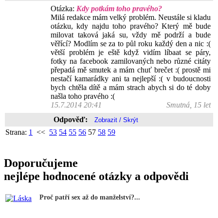
Otázka:
Kdy potkám toho pravého?
Milá redakce mám velký problém. Neustále si kladu
otázku, kdy najdu toho pravého? Který mě bude
milovat taková jaká su, vždy mě podrží a bude
věřící? Modlím se za to půl roku každý den a nic :(
větší problém je eště když vidím líbaat se páry,
fotky na facebook zamilovaných nebo různé citáty
přepadá mě smutek a mám chuť brečet :( prostě mi
nestačí kamarádky ani ta nejlepší :( v budoucnosti
bych chtěla dítě a mám strach abych si do té doby
našla toho pravého :(
15.7.2014 20:41
Smutná, 15 let
Odpověď:
Strana:
1
<<
53
54
55
56
57
58
59
Doporučujeme
nejlépe hodnocené otázky a odpovědi
Proč patří sex až do manželství?...