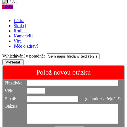
Láska
Láska
|
Škola
|
Rodina
|
Kamarádi
|
Víra
|
Péče o zdraví
Vyhledávání v poradně:
Polož novou otázku
Přezdívka:
Věk:
Email:
(nebude zveřejněn!)
Otázka: