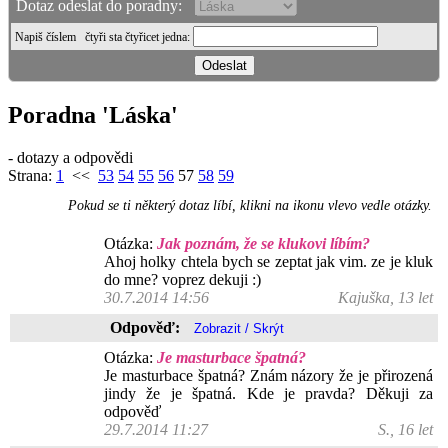
Dotaz odeslat do poradny:
Napiš číslem
čtyři sta čtyřicet jedna
:
Poradna 'Láska'
- dotazy a odpovědi
Strana:
1
<<
53
54
55
56
57
58
59
Pokud se ti některý dotaz líbí, klikni na ikonu vlevo vedle otázky.
Otázka:
Jak poznám, že se klukovi líbím?
Ahoj holky chtela bych se zeptat jak vim. ze je kluk
do mne? voprez dekuji :)
30.7.2014 14:56
Kajuška, 13 let
Odpověď:
Otázka:
Je masturbace špatná?
Je masturbace špatná? Znám názory že je přirozená
jindy že je špatná. Kde je pravda? Děkuji za
odpověď
29.7.2014 11:27
S., 16 let