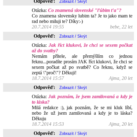
Odpověď:
Otázka:
Co znamená slovenské "ľúbim ťa"?
Co znamena slovensky lubim ta? Je to jako mam te
rad nebo miluji te? Díky:-)
20.7.2014 19:55
bebe, 22 let
Odpověď:
Otázka:
Jak říct klukovi, že chci se sexem počkat
až do svatby?
Nemám přítele, ale přemýšlím co jednou
řeknu...poradíte prosím JAK říct klukovi, že chci se
sexem počkat až po svatbě? Co řeknu, když se
zeptá \"proč\"? Děkuji!
18.7.2014 15:57
Ajma, 20 let
Odpověď:
Otázka:
Jak poznám, že jsem zamilovaná a kdy je
to láska?
Milá redakce :), jak poznám, že se mi kluk líbí,
nebo že už jsem zamilovaná a kdy je to láska?
Děkuju
18.7.2014 15:53
Ajma, 20 let
Odpověď: