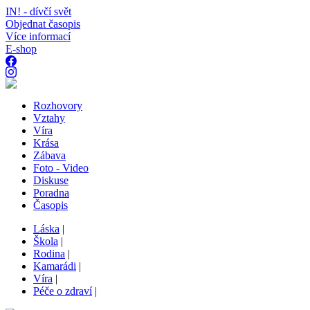
IN! - dívčí svět
Objednat časopis
Více informací
E-shop
Rozhovory
Vztahy
Víra
Krása
Zábava
Foto - Video
Diskuse
Poradna
Časopis
Láska
|
Škola
|
Rodina
|
Kamarádi
|
Víra
|
Péče o zdraví
|