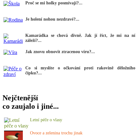
Proč se mi holky posmívají?...
Je holení nohou nezdravé?...
Kamarádka se chová divně. Jak jí říct, že mi na ní
záleží?...
Jak znovu obnovit ztracenou víru?...
Co si myslíte o očkování proti rakovině děložního
čípku?...
Nejčtenější
co zaujalo i jiné...
Letní péče o vlasy
Ovoce a zelenina trochu jinak