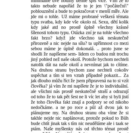
minimálně dvě hodiny denně spíš vice. Vím že to
takto nebude napořád že to je jen \"počáteční\"
poblouznění a bude to pokračovat v menší míře. Ale
jde mi o tohle. Už máme probrané veškerá témata
typu svatba, kdy kde vše okolo ní. Sexu, dětí kolik
kdy jaké atd no prostě úplně všechny krásné
šílenosti tohoto typu. Otázka zní je na tohle všechno
fakt brzo? když jde všechno tak neskutečně
přirozeně a nic nejde na sílu? ta upřímnost co mezi
sebou máme je úplně dokonalá. .. proto jsme se
shodli že napíšeme sem- lidem co budou mít trochu
jiný pohled než naše okolí. Protože bychom nechteli
natolik dát na naše okolí a nevnímat jak to cítíme.
Na druhou stranu bychom zase nechteli cokoliv
uspěchat a tím si ten vztah případně pokazit... Za
jak dlouho můžu říct že jsem připravená na to si vzít
člověka? já vím že mi napíšete že je to individuální.
ale všichni nás prostě neskutečně straší a odrazují
od toho že to tak pět šest ne li víc let aby si byli jistí
že toho člověka fakt znají a podpory se od nikoho
nedočkáme. a ne po roce a půl až dvou jak to
plánujeme my. Na druhou stranu oba víme že si
takhle nejde nic naplánovat, protože pokud to Bůh
bude chtít jinak tak s tím nic neuděláme ale i taak se
ptám. Naše myšlenky nás od těchto témat prostě