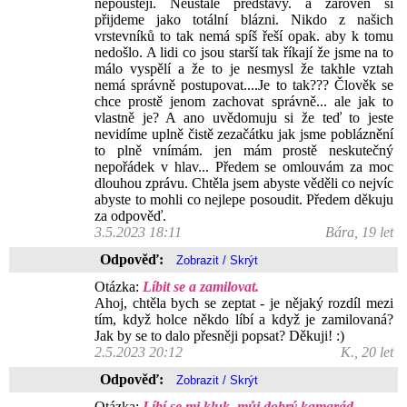
nepouštějí. Neustálé představy. a zároveň si
přijdeme jako totální blázni. Nikdo z našich
vrstevníků to tak nemá spíš řeší opak. aby k tomu
nedošlo. A lidi co jsou starší tak říkají že jsme na to
málo vyspělí a že to je nesmysl že takhle vztah
nemá správně postupovat....Je to tak??? Člověk se
chce prostě jenom zachovat správně... ale jak to
vlastně je? A ano uvědomuju si že teď to jeste
nevidíme uplně čistě zezačátku jak jsme pobláznění
to plně vnímám. jen mám prostě neskutečný
nepořádek v hlav... Předem se omlouvám za moc
dlouhou zprávu. Chtěla jsem abyste věděli co nejvíc
abyste to mohli co nejlepe posoudit. Předem děkuju
za odpověď.
3.5.2023 18:11
Bára, 19 let
Odpověď:
Otázka:
Líbit se a zamilovat.
Ahoj, chtěla bych se zeptat - je nějaký rozdíl mezi
tím, když holce někdo líbí a když je zamilovaná?
Jak by se to dalo přesněji popsat? Děkuji! :)
2.5.2023 20:12
K., 20 let
Odpověď:
Otázka:
Líbí se mi kluk, můj dobrý kamarád.