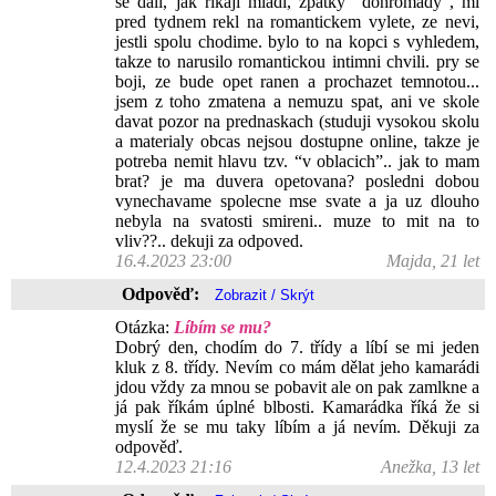
se dali, jak rikaji mladi, zpatky “dohromady”, mi
pred tydnem rekl na romantickem vylete, ze nevi,
jestli spolu chodime. bylo to na kopci s vyhledem,
takze to narusilo romantickou intimni chvili. pry se
boji, ze bude opet ranen a prochazet temnotou...
jsem z toho zmatena a nemuzu spat, ani ve skole
davat pozor na prednaskach (studuji vysokou skolu
a materialy obcas nejsou dostupne online, takze je
potreba nemit hlavu tzv. “v oblacich”.. jak to mam
brat? je ma duvera opetovana? posledni dobou
vynechavame spolecne mse svate a ja uz dlouho
nebyla na svatosti smireni.. muze to mit na to
vliv??.. dekuji za odpoved.
16.4.2023 23:00
Majda, 21 let
Odpověď:
Otázka:
Líbím se mu?
Dobrý den, chodím do 7. třídy a líbí se mi jeden
kluk z 8. třídy. Nevím co mám dělat jeho kamarádi
jdou vždy za mnou se pobavit ale on pak zamlkne a
já pak říkám úplné blbosti. Kamarádka říká že si
myslí že se mu taky líbím a já nevím. Děkuji za
odpověď.
12.4.2023 21:16
Anežka, 13 let