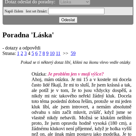
Dotaz odeslat do poradny:
Napiš číslem
šest set čtrnáct
:
Poradna 'Láska'
- dotazy a odpovědi
Strana:
1
2
3
4
5
6
7
8
9
10
11
>>
59
Pokud se ti některý dotaz líbí, klikni na ikonu vlevo vedle otázky.
Otázka:
Je problém jen v mojí výšce?
Ahoj, mám otázku. Je mi 15 a v kostele mi docela
často lidé říkají, že mi to sluší, že jsem krásná a tak,
ale potíž je v tom, že to jsou vždycky dospělí, a
nikdy mi nic takového neřekl žádný kluk. Docela
toto téma poslední dobou řeším, protože se mi jeden
kluk líbí, ale jsem introvert, a nemám absolutně
odvahu s ním začít mluvit, zvlášť, když jsme se
vlastně nikdy nebavili. Možná se klukům nelíbím
proto, že jsem opravdu hodně vysoká (180 cm), a
žádnému klukovi není příjemné, když je holka vyšší
než on, ale jinak mám postavu jako modelka. Je to