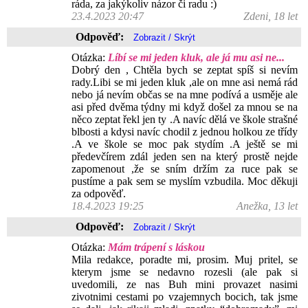
ráda, za jakýkoliv názor či radu :)
23.4.2023 20:47
Zdeni, 18 let
Odpověď:
Otázka:
Líbí se mi jeden kluk, ale já mu asi ne...
Dobrý den , Chtěla bych se zeptat spíš si nevím
rady.Libi se mi jeden kluk ,ale on mne asi nemá rád
nebo já nevím občas se na mne podívá a usměje ale
asi před dvěma týdny mi když došel za mnou se na
něco zeptat řekl jen ty .A navíc dělá ve škole strašné
blbosti a kdysi navíc chodil z jednou holkou ze třídy
.A ve škole se moc pak stydím .A ještě se mi
předevčírem zdál jeden sen na který prostě nejde
zapomenout ,že se sním držím za ruce pak se
pustíme a pak sem se myslím vzbudila. Moc děkuji
za odpověď.
18.4.2023 19:25
Anežka, 13 let
Odpověď:
Otázka:
Mám trápení s láskou
Mila redakce, poradte mi, prosim. Muj pritel, se
kterym jsme se nedavno rozesli (ale pak si
uvedomili, ze nas Buh mini provazet nasimi
zivotnimi cestami po vzajemnych bocich, tak jsme