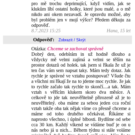
pro mě trochu deprimující, když vidím, jak se
klukům líbí ostatní holky, které jsou malé, a o mě
nikdo ani okem nezavadí. Je opravdu možné, aby
byl problém jen v mojí výšce? Předem děkuju za
odpověď.
8.7.2023 15:25
Hana, 15 let
Odpověď:
Otázka:
Chceme se zachovat správně
Dobrý den, odebírám in už hodně dlouho a
vždycky mě velmi zajímá a velmi se těším na
prostor dotazů od holek. tak jsem si říkala že už je
ten čas vám sem napsat taky. Mám tedy dotaz. Jak
rychle je správné ve vztahu postupovat? Všude čtu
a všichni mi říkají že na to jdeme moc rychle. že jak
to rychle začalo tak rychle to skončí....a tak. Mám
vztah s věřícím klukem skoro dva měsíce. A
celkově to jde tak neuvěřitelně přirozeně až je to
neuvěřitelný. oba máme za sebou jeden cca roční
vztah takže oba tak nějak víme co přesně chceme a
máme od toho druhého očekávat. Říkáme si
naprosto všechno, i úplné blbosti. Bydlíme od sebe
cca 30 km. Každý víkend se vídáme buď je on u
nás nebo já u nich... Během týdnu si stále voláme