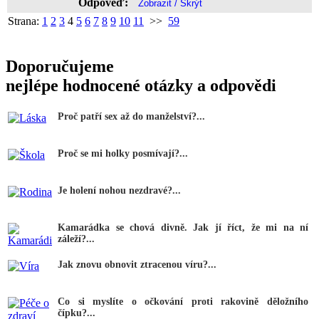
Odpověď:
Strana:
1
2
3
4
5
6
7
8
9
10
11
>>
59
Doporučujeme
nejlépe hodnocené otázky a odpovědi
Proč patří sex až do manželství?...
Proč se mi holky posmívají?...
Je holení nohou nezdravé?...
Kamarádka se chová divně. Jak jí říct, že mi na ní
záleží?...
Jak znovu obnovit ztracenou víru?...
Co si myslíte o očkování proti rakovině děložního
čípku?...