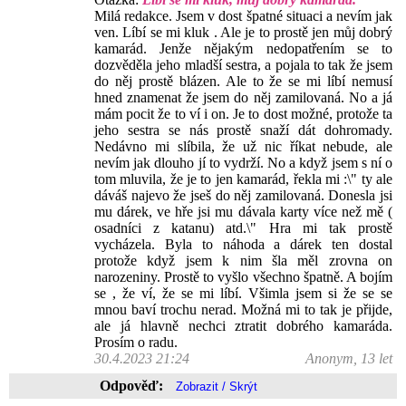
Milá redakce. Jsem v dost špatné situaci a nevím jak
ven. Líbí se mi kluk . Ale je to prostě jen můj dobrý
kamarád. Jenže nějakým nedopatřením se to
dozvěděla jeho mladší sestra, a pojala to tak že jsem
do něj prostě blázen. Ale to že se mi líbí nemusí
hned znamenat že jsem do něj zamilovaná. No a já
mám pocit že to ví i on. Je to dost možné, protože ta
jeho sestra se nás prostě snaží dát dohromady.
Nedávno mi slíbila, že už nic říkat nebude, ale
nevím jak dlouho jí to vydrží. No a když jsem s ní o
tom mluvila, že je to jen kamarád, řekla mi :\" ty ale
dáváš najevo že jseš do něj zamilovaná. Donesla jsi
mu dárek, ve hře jsi mu dávala karty více než mě (
osadníci z katanu) atd.\" Hra mi tak prostě
vycházela. Byla to náhoda a dárek ten dostal
protože když jsem k nim šla měl zrovna on
narozeniny. Prostě to vyšlo všechno špatně. A bojím
se , že ví, že se mi líbí. Všimla jsem si že se se
mnou baví trochu nerad. Možná mi to tak je přijde,
ale já hlavně nechci ztratit dobrého kamaráda.
Prosím o radu.
30.4.2023 21:24
Anonym, 13 let
Odpověď: