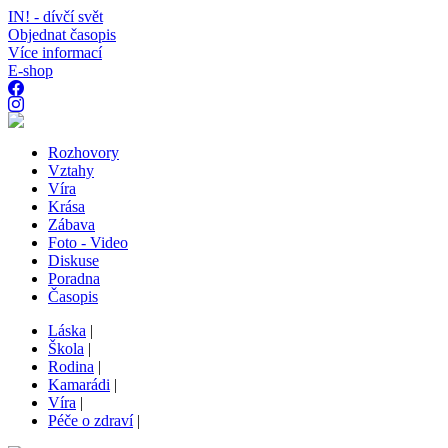
IN! - dívčí svět
Objednat časopis
Více informací
E-shop
Rozhovory
Vztahy
Víra
Krása
Zábava
Foto - Video
Diskuse
Poradna
Časopis
Láska
|
Škola
|
Rodina
|
Kamarádi
|
Víra
|
Péče o zdraví
|