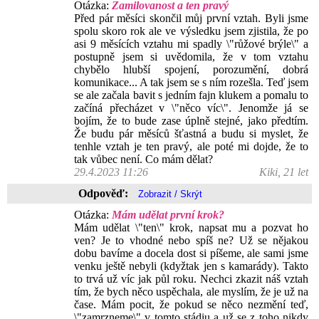
Otázka:
Zamilovanost a ten pravý
Před pár měsíci skončil můj první vztah. Byli jsme
spolu skoro rok ale ve výsledku jsem zjistila, že po
asi 9 měsících vztahu mi spadly \"růžové brýle\" a
postupně jsem si uvědomila, že v tom vztahu
chybělo hlubší spojení, porozumění, dobrá
komunikace... A tak jsem se s ním rozešla. Teď jsem
se ale začala bavit s jedním fajn klukem a pomalu to
začíná přecházet v \"něco víc\". Jenomže já se
bojím, že to bude zase úplně stejné, jako předtím.
Že budu pár měsíců šťastná a budu si myslet, že
tenhle vztah je ten pravý, ale poté mi dojde, že to
tak vůbec není. Co mám dělat?
29.4.2023 11:26
Kiki, 21 let
Odpověď:
Otázka:
Mám udělat první krok?
Mám udělat \"ten\" krok, napsat mu a pozvat ho
ven? Je to vhodné nebo spíš ne? Už se nějakou
dobu bavíme a docela dost si píšeme, ale sami jsme
venku ještě nebyli (kdyžtak jen s kamarády). Takto
to trvá už víc jak půl roku. Nechci zkazit náš vztah
tím, že bych něco uspěchala, ale myslím, že je už na
čase. Mám pocit, že pokud se něco nezmění teď,
\"zamrzneme\" v tomto stádiu a už se z toho nikdy