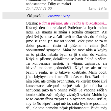
nedostaneme. Díky za reakci
25.4.2023 21:00
Leňa, 19 let
Odpověď:
Otázka:
Rádi si píšeme, ale v reálu je to kostrbaté...
Krásný den do redakce! Potřebovala bych malou
radu. Ze skautu se znám s jedním chlapcem. Asi
před 3/4 jsme se začali bavit trošku víc, do té doby
jsme se znali jen tak od vidění. Více jsme se za tu
dobu poznali, často si píšeme a cítím jisté
oboustranné sympatie. Mám ho moc ráda a kdyby
na to přišlo, nebála bych se jít s ním do vztahu.
Když si píšeme, dokážeme se bavit úplně o všem.
Ta konverzace nestojí, je vtipná, zajímavá, ale
hlavně mnohem jednodušší. Když se ale máme
bavit v reálu, je to takové kostrbaté. Mám pocit,
jako kdybychom si neměli občas co říct. Ráda si s
ním píšu, ale chtěla bych vztah, ve kterém bude živá
konverzace alespoň stejně tak jednoduchá a
nenucená jako ta v online světě. Je vhodné začít v
tomto stádiu začít nějaký vážnější vztah? Mohlo by
se to časem třeba zlepšit? Co bychom mohli udělat,
aby to šlo lépe? Trápí mě to, ráda bych se posunula
dál, ale toto nemohu nějak překousnout. Budu tedy