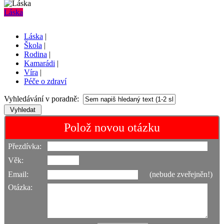
Láska
Láska
|
Škola
|
Rodina
|
Kamarádi
|
Víra
|
Péče o zdraví
Vyhledávání v poradně:
Polož novou otázku
Přezdívka:
Věk:
Email:
(nebude zveřejněn!)
Otázka: