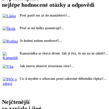
nejlépe hodnocené otázky a odpovědi
Proč patří sex až do manželství?...
Proč se mi holky posmívají?...
Je holení nohou nezdravé?...
Kamarádka se chová divně. Jak jí říct, že mi na ní záleží?...
Jak znovu obnovit ztracenou víru?...
Co si myslíte o očkování proti rakovině děložního čípku?...
Nejčtenější
co zaujalo i jiné...