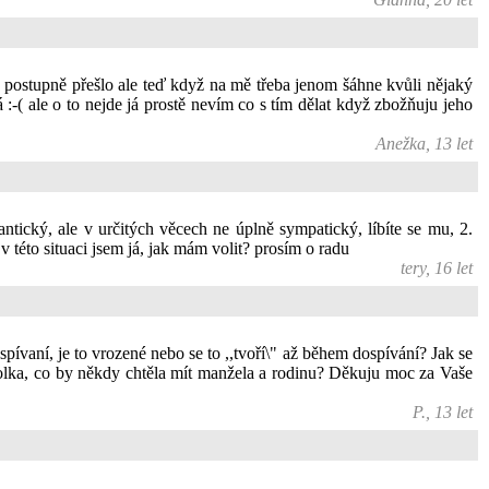
o postupně přešlo ale teď když na mě třeba jenom šáhne kvůli nějaký
:-( ale o to nejde já prostě nevím co s tím dělat když zbožňuju jeho
Anežka, 13 let
ntický, ale v určitých věcech ne úplně sympatický, líbíte se mu, 2.
v této situaci jsem já, jak mám volit? prosím o radu
tery, 16 let
pívaní, je to vrozené nebo se to ,,tvoří\" až během dospívání? Jak se
 holka, co by někdy chtěla mít manžela a rodinu? Děkuju moc za Vaše
P., 13 let