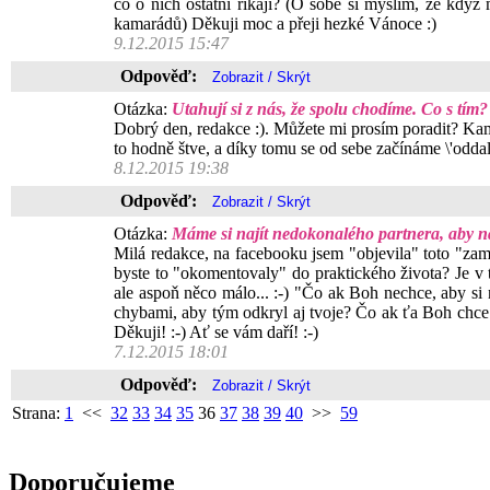
co o nich ostatní říkají? (O sobě si myslím, že když
kamarádů) Děkuji moc a přeji hezké Vánoce :)
9.12.2015 15:47
Odpověď:
Otázka:
Utahují si z nás, že spolu chodíme. Co s tím?
Dobrý den, redakce :). Můžete mi prosím poradit? Kama
to hodně štve, a díky tomu se od sebe začínáme \'oddalov
8.12.2015 19:38
Odpověď:
Otázka:
Máme si najít nedokonalého partnera, aby nás
Milá redakce, na facebooku jsem "objevila" toto "zamyš
byste to "okomentovaly" do praktického života? Je v
ale aspoň něco málo... :-) "Čo ak Boh nechce, aby si 
chybami, aby tým odkryl aj tvoje? Čo ak ťa Boh chce
Děkuji! :-) Ať se vám daří! :-)
7.12.2015 18:01
Odpověď:
Strana:
1
<<
32
33
34
35
36
37
38
39
40
>>
59
Doporučujeme