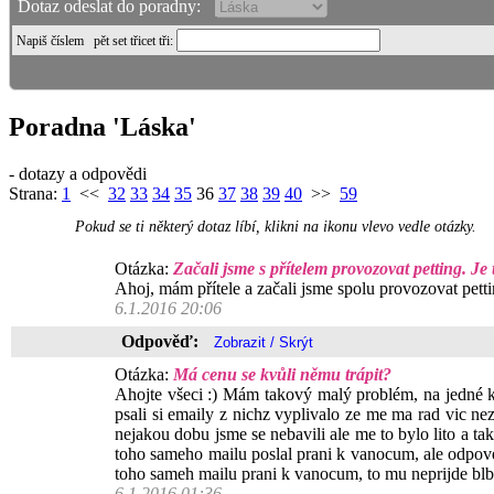
Dotaz odeslat do poradny:
Napiš číslem
pět set třicet tři
:
Poradna 'Láska'
- dotazy a odpovědi
Strana:
1
<<
32
33
34
35
36
37
38
39
40
>>
59
Pokud se ti některý dotaz líbí, klikni na ikonu vlevo vedle otázky.
Otázka:
Začali jsme s přítelem provozovat petting. Je
Ahoj, mám přítele a začali jsme spolu provozovat pettin
6.1.2016 20:06
Odpověď:
Otázka:
Má cenu se kvůli němu trápit?
Ahojte všeci :) Mám takový malý problém, na jedné k
psali si emaily z nichz vyplivalo ze me ma rad vic nez 
nejakou dobu jsme se nebavili ale me to bylo lito a t
toho sameho mailu poslal prani k vanocum, ale odpove
toho sameh mailu prani k vanocum, to mu neprijde blb
6.1.2016 01:36