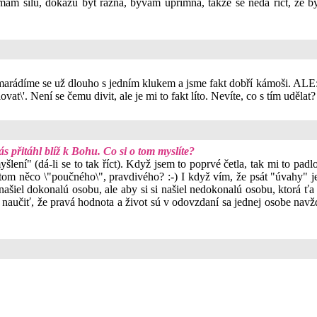
 mám sílu, dokážu být rázná, bývám upřímná, takže se nedá říct, že b
rádíme se už dlouho s jedním klukem a jsme fakt dobří kámoši. ALE: Pár
at\'. Není se čemu divit, ale je mi to fakt líto. Nevíte, co s tím udělat?
 přitáhl blíž k Bohu. Co si o tom myslíte?
lení" (dá-li se to tak říct). Když jsem to poprvé četla, tak mi to pad
 tom něco \"poučného\", pravdivého? :-) I když vím, že psát "úvahy" 
našiel dokonalú osobu, ale aby si si našiel nedokonalú osobu, ktorá ťa 
 naučiť, že pravá hodnota a život sú v odovzdaní sa jednej osobe nav