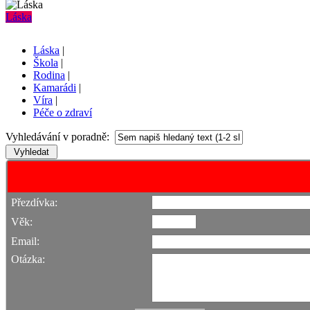
Láska
Láska
|
Škola
|
Rodina
|
Kamarádi
|
Víra
|
Péče o zdraví
Vyhledávání v poradně:
Přezdívka:
Věk:
Email:
Otázka: