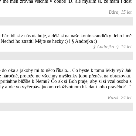
y mě měli zrovna všichni v oblibě :D, ale myslím si, že mám i dost
Bára, 15 let
 lidí si z nás utahuje, a dělá si na naše konto srandičky. Jeho i mě
 Nechci ho ztratit! Mějte se hezky :) ! § Andrejka :)
§ Andrejka :), 14 let
lo do oka a jakoby mi to něco říkalo... Co byste k tomu řekly vy? Jak
je náročné, protože ne všechny myšlenky jdou přenést na obrazovku,
pritiahne bližšie k Nemu? Čo ak si Boh praje, aby si si vzal osobu s
ždy a nie vo vyčerpávajúcom celoživotnom hľadaní toho pravého?..."
Ruzik, 24 let