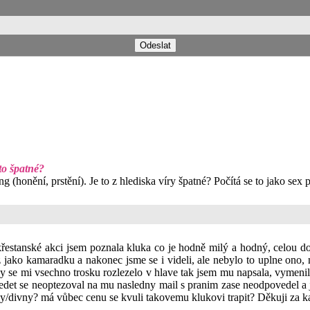
 to špatné?
g (honění, prstění). Je to z hlediska víry špatné? Počítá se to jako sex
řestanské akci jsem poznala kluka co je hodně milý a hodný, celou do
jako kamaradku a nakonec jsme se i videli, ale nebylo to uplne ono, navi
aky se mi vsechno trosku rozlezelo v hlave tak jsem mu napsala, vymenil
det se neoptezoval na mu nasledny mail s pranim zase neodpovedel a j
y/divny? má vůbec cenu se kvuli takovemu klukovi trapit? Děkuji za k