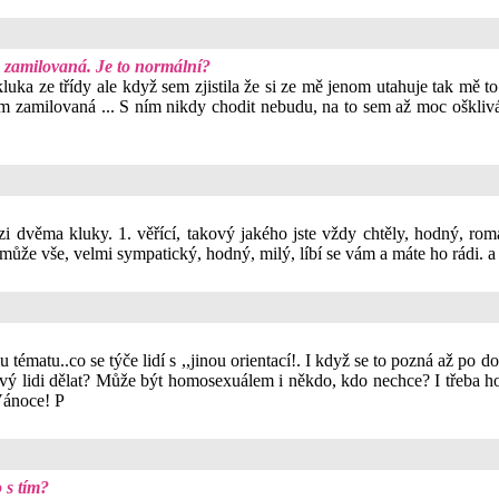
a zamilovaná. Je to normální?
ka ze třídy ale když sem zjistila že si ze mě jenom utahuje tak mě t
sem zamilovaná ... S ním nikdy chodit nebudu, na to sem až moc ošklivá 
i dvěma kluky. 1. věřící, takový jakého jste vždy chtěly, hodný, roma
 může vše, velmi sympatický, hodný, milý, líbí se vám a máte ho rádi. a 
matu..co se týče lidí s ,,jinou orientací!. I když se to pozná až po dos
akový lidi dělat? Může být homosexuálem i někdo, kdo nechce? I třeba
Vánoce! P
 s tím?