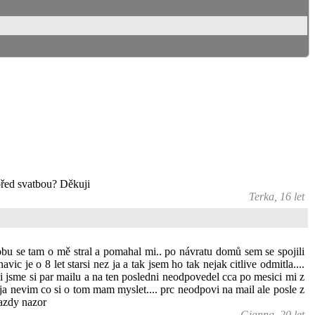
 před svatbou? Děkuji
Terka, 16 let
bu se tam o mě stral a pomahal mi.. po návratu domů sem se spojili
c je o 8 let starsi nez ja a tak jsem ho tak nejak citlive odmitla....
i jsme si par mailu a na ten posledni neodpovedel cca po mesici mi z
a nevim co si o tom mam myslet.... prc neodpovi na mail ale posle z
azdy nazor
Gianna, 20 let