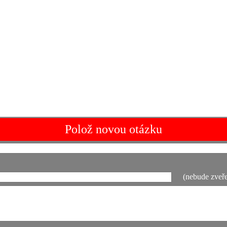
Polož novou otázku
(nebude zveře