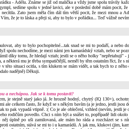
dku - Adélu. Známe se již od malička a vždy jsme spolu trávily každ
 gympl, sedíme spolu v jedné lavici, ale v poslední době mám pocit, že 
ka necítila. Zato jsem měla čím dál tím větší pocit, že mezi mnou a A
á. Vím, že je to láska a přeji si, aby to bylo v pořádku... Teď vážně nevím,
ovat, aby to bylo pochopitelné...tak snad se mi to podaří, a nebo dou
když spolu nechodíme, je mezi námi jen kamarádský vztah, nebo se poz
mil díky tomu, že hledají vztah; jestli se o něho holky "nepřetahují" -
 a některá mu je třeba sympatičtější, neměl by těm ostatním říct, že s 
v této situaci ocitla, s tím klukem se mám vidět, a tak bych to z něho c
adalo nadějně) Děkuji.
ou a nechápou. Jak se k tomu postavit?
kem, je stejně starý jako já. Je hrozně hodný, chytrý (IQ 130+), ocho
mi ale celkem často, že když se s někým bavím (a je jedno, jestli jsou d
ak to pak vypadá vtipně. :( Co je ale oblečení, vzhled (nevím, jestli je 
 jeho rodičům povedlo. Chci s ním být a snášet to, popřípadě lidi okolo 
o něj úplně po uši zamilovaná, ale mám ho ráda a rozcházet se s ním
proti ostatním, stává se mi to i u kamarádů. A jak mu, klukovi (jim, ka