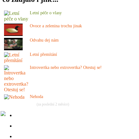
Letní péče o vlasy
Ovoce a zelenina trochu jinak
Odvahu dej nám
Letní přemítání
Introvertka nebo extrovertka? Otestuj se!
Nehoda
(za poslední 2 měsíce)