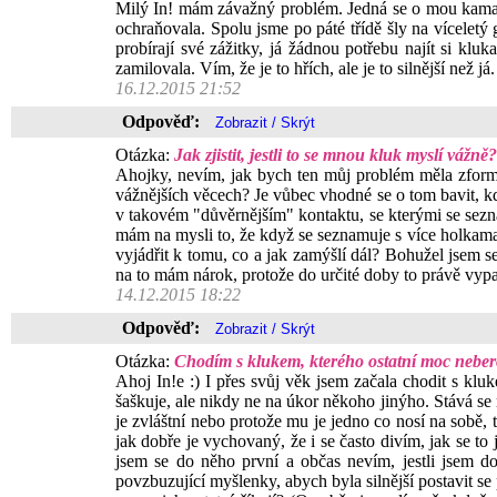
Milý In! mám závažný problém. Jedná se o mou kamará
ochraňovala. Spolu jsme po páté třídě šly na víceletý
probírají své zážitky, já žádnou potřebu najít si klu
zamilovala. Vím, že je to hřích, ale je to silnější než j
16.12.2015 21:52
Odpověď:
Otázka:
Jak zjistit, jestli to se mnou kluk myslí vážně?
Ahojky, nevím, jak bych ten můj problém měla zformul
vážnějších věcech? Je vůbec vhodné se o tom bavit, 
v takovém "důvěrnějším" kontaktu, se kterými se sezná
mám na mysli to, že když se seznamuje s více holkama,
vyjádřit k tomu, co a jak zamýšlí dál? Bohužel jsem se 
na to mám nárok, protože do určité doby to právě vyp
14.12.2015 18:22
Odpověď:
Otázka:
Chodím s klukem, kterého ostatní moc neber
Ahoj In!e :) I přes svůj věk jsem začala chodit s klu
šaškuje, ale nikdy ne na úkor někoho jinýho. Stává se 
je zvláštní nebo protože mu je jedno co nosí na sobě, t
jak dobře je vychovaný, že i se často divím, jak se to
jsem se do něho první a občas nevím, jestli jsem d
povzbuzující myšlenky, abych byla silnější postavit se 