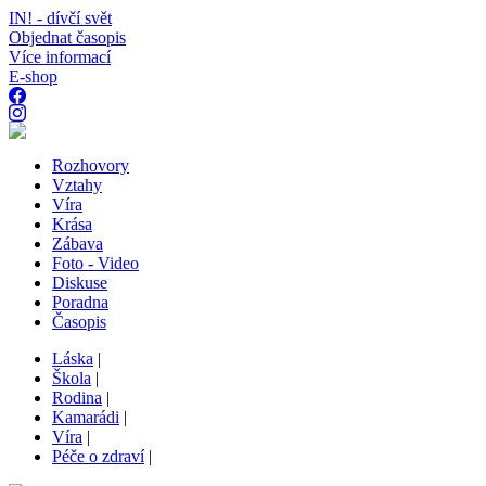
IN! - dívčí svět
Objednat časopis
Více informací
E-shop
Rozhovory
Vztahy
Víra
Krása
Zábava
Foto - Video
Diskuse
Poradna
Časopis
Láska
|
Škola
|
Rodina
|
Kamarádi
|
Víra
|
Péče o zdraví
|