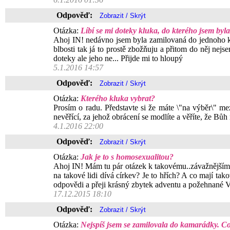
Odpověď:
Otázka:
Líbí se mi doteky kluka, do kterého jsem byl
Ahoj IN! nedávno jsem byla zamilovaná do jednoho klu
blbosti tak já to prostě zbožňuju a přitom do něj nej
doteky ale jeho ne... Přijde mi to hloupý
5.1.2016 14:57
Odpověď:
Otázka:
Kterého kluka vybrat?
Prosím o radu. Představte si že máte \"na výběr\" mez
nevěřící, za jehož obrácení se modlíte a věříte, že Bůh
4.1.2016 22:00
Odpověď:
Otázka:
Jak je to s homosexualitou?
Ahoj IN! Mám tu pár otázek k takovému..závažnějšímu té
na takové lidi dívá církev? Je to hřích? A co mají t
odpovědi a přeji krásný zbytek adventu a požehnané 
17.12.2015 18:10
Odpověď:
Otázka:
Nejspíš jsem se zamilovala do kamarádky. Co