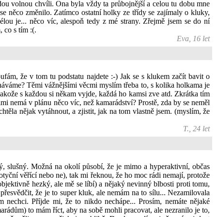
ou volnou chvíli. Ona byla vždy ta průbojnější a celou tu dobu mne
se něco změnilo. Zatímco ostatní holky ze třídy se zajímaly o kluky,
délou je... něco víc, alespoň tedy z mé strany. Zřejmě jsem se do ní
 co s tím :(.
Eva, 16 let
fám, že v tom tu podstatu najdete :-) Jak se s klukem začít bavit o
náváme? Těmi vážnějšími věcmi myslím třeba to, s kolika holkama je
 jakože s každou si někam vyjde, každá ho kamsi zve atd. Zkrátka tím
nimi nemá v plánu něco víc, než kamarádství? Prostě, zda by se neměl
htěla nějak vytáhnout, a zjistit, jak na tom vlastně jsem. (myslím, že
T., 24 let
tný, slušný. Možná na okolí působí, že je mimo a hyperaktivní, občas
otyční věřící nebo ne), tak mi řeknou, že ho moc rádi nemají, protože
objektivně hezký, ale mě se líbí) a nějaký nevinný blbosti proti tomu,
přesvědčit, že je to super kluk, ale nemám na to sílu... Nezamilovala
 nechci. Příjde mi, že to nikdo nechápe... Prosím, nemáte nějaké
marádům) to mám říct, aby na sobě mohli pracovat, ale nezranilo je to,