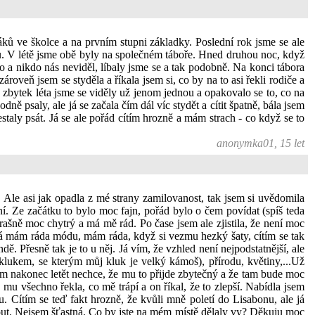
áků ve školce a na prvním stupni základky. Poslední rok jsme se ale
su. V létě jsme obě byly na společném táboře. Hned druhou noc, když
lo a nikdo nás neviděl, líbaly jsme se a tak podobně. Na konci tábora
ároveň jsem se styděla a říkala jsem si, co by na to asi řekli rodiče a
 zbytek léta jsme se viděly už jenom jednou a opakovalo se to, co na
ě psaly, ale já se začala čím dál víc stydět a cítit špatně, bála jsem
taly psát. Já se ale pořád cítím hrozně a mám strach - co když se to
anonymka01, 15 let
 Ale asi jak opadla z mé strany zamilovanost, tak jsem si uvědomila
ní. Ze začátku to bylo moc fajn, pořád bylo o čem povídat (spíš teda
rašně moc chytrý a má mě rád. Po čase jsem ale zjistila, že není moc
 Já mám ráda módu, mám ráda, když si vezmu hezký šaty, cítím se tak
. Přesně tak je to u něj. Já vím, že vzhled není nejpodstatnější, ale
klukem, se kterým můj kluk je velký kámoš), přírodu, květiny,...Už
tam nakonec letět nechce, že mu to přijde zbytečný a že tam bude moc
mu všechno řekla, co mě trápí a on říkal, že to zlepší. Nabídla jsem
Cítím se teď fakt hrozně, že kvůli mně poletí do Lisabonu, ale já
rnout. Nejsem šťastná. Co by jste na mém místě dělaly vy? Děkuju moc