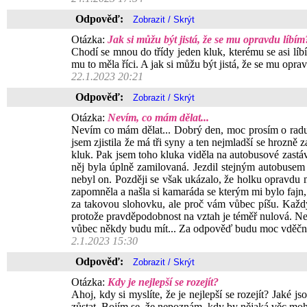
Odpověď:
Otázka:
Jak si můžu být jistá, že se mu opravdu líbím
Chodí se mnou do třídy jeden kluk, kterému se asi líb
mu to měla říci. A jak si můžu být jistá, že se mu opra
22.1.2023 20:21
Odpověď:
Otázka:
Nevím, co mám dělat...
Nevím co mám dělat... Dobrý den, moc prosím o radu. 
jsem zjistila že má tři syny a ten nejmladší se hrozně 
kluk. Pak jsem toho kluka viděla na autobusové zastáv
něj byla úplně zamilovaná. Jezdil stejným autobusem 
nebyl on. Později se však ukázalo, že holku opravdu m
zapomněla a našla si kamaráda se kterým mi bylo fajn, 
za takovou slohovku, ale proč vám vůbec píšu. Každý
protože pravděpodobnost na vztah je téměř nulová. Nev
vůbec někdy budu mít... Za odpověď budu moc vděčn
2.1.2023 15:30
Odpověď:
Otázka:
Kdy je nejlepší se rozejít?
Ahoj, kdy si myslíte, že je nejlepší se rozejít? Jaké
zůstat. Bojím se, že nepoznám, kdy by nějaká věc moh