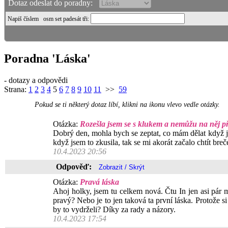
Dotaz odeslat do poradny:
Napiš číslem
osm set padesát tři
:
Poradna 'Láska'
- dotazy a odpovědi
Strana:
1
2
3
4
5
6
7
8
9
10
11
>>
59
Pokud se ti některý dotaz líbí, klikni na ikonu vlevo vedle otázky.
Otázka:
Rozešla jsem se s klukem a nemůžu na něj pře
Dobrý den, mohla bych se zeptat, co mám dělat když js
když jsem to zkusila, tak se mi akorát začalo chtít breč
10.4.2023 20:56
Odpověď:
Otázka:
Pravá láska
Ahoj holky, jsem tu celkem nová. Čtu In jen asi pár m
pravý? Nebo je to jen taková ta první láska. Protože s
by to vydrželi? Díky za rady a názory.
10.4.2023 17:54