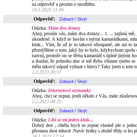
za odpověď a prosím o modlitbu.
10.3.2023 21:06
Odpověď:
Otázka:
Mám dva dotazy
Ahoj, prosím vás, mám dva dotazy... 1. ... zajímá mě, 
ukradené. A když se bavím s mými kamarádkami, mluví 
kluk... Vím, že už je to takové ošoupané, ale asi to ta
přemýšlíme o tom, jaký by to bylo, kdybychom spolu ch
naivní, protože on se třeba kamarádí s úplně jinými ho
a doufat, že jednoho dne si mě třeba všimne (nebo se t
měla takový nápad vyhnat s hlavy? Taky jsem o tom taky
2.3.2023 20:37
Odpověď:
Otázka:
Internetové seznamky
Ahoj, chci se zeptat, jestli někdo z Vás, máte zkušen
2.2.2023 08:25
Odpověď:
Otázka:
Líbí se mi jeden kluk...
Dobrý den , chtěla bych se zeptat vlastně jde o jed
přestanu dost mluvit .Navíc holky s druhé třídy si ho 
24.1.2023 17:54