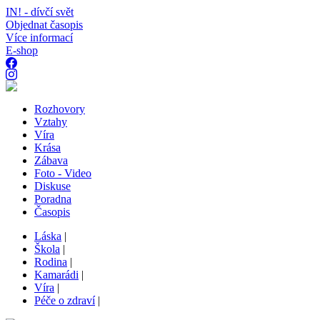
IN! - dívčí svět
Objednat časopis
Více informací
E-shop
Rozhovory
Vztahy
Víra
Krása
Zábava
Foto - Video
Diskuse
Poradna
Časopis
Láska
|
Škola
|
Rodina
|
Kamarádi
|
Víra
|
Péče o zdraví
|