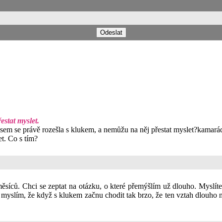
stat myslet.
em se právě rozešla s klukem, a nemůžu na něj přestat myslet?kamarádk
et. Co s tím?
ěsíců. Chci se zeptat na otázku, o které přemýšlím už dlouho. Myslíte
i myslím, že když s klukem začnu chodit tak brzo, že ten vztah dlouho n