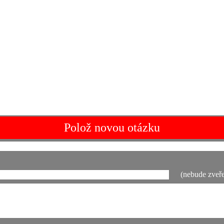
Polož novou otázku
(nebude zveře