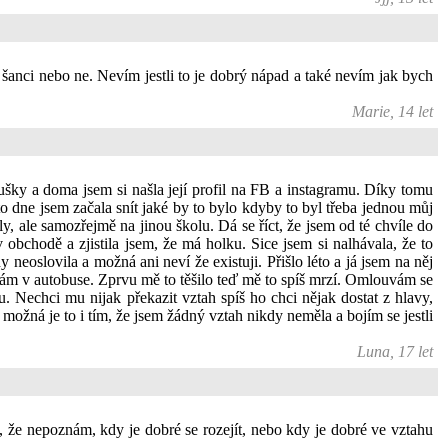
šanci nebo ne. Nevím jestli to je dobrý nápad a také nevím jak bych
Marie, 14 let
ušky a doma jsem si našla její profil na FB a instagramu. Díky tomu
oto dne jsem začala snít jaké by to bylo kdyby to byl třeba jednou můj
, ale samozřejmě na jinou školu. Dá se říct, že jsem od té chvíle do
obchodě a zjistila jsem, že má holku. Sice jsem si nalhávala, že to
eoslovila a možná ani neví že existuji. Přišlo léto a já jsem na něj
kávám v autobuse. Zprvu mě to těšilo teď mě to spíš mrzí. Omlouvám se
 Nechci mu nijak překazit vztah spíš ho chci nějak dostat z hlavy,
ožná je to i tím, že jsem žádný vztah nikdy neměla a bojím se jestli
Luna, 17 let
, že nepoznám, kdy je dobré se rozejít, nebo kdy je dobré ve vztahu