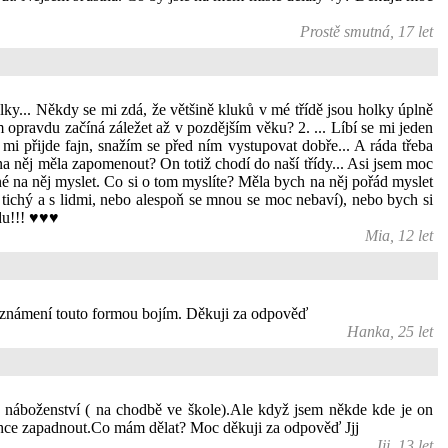
Prostě smutná, 17 let
olky... Někdy se mi zdá, že většině kluků v mé třídě jsou holky úplně
opravdu začíná záležet až v pozdějším věku? 2. ... Líbí se mi jeden
en mi přijde fajn, snažím se před ním vystupovat dobře... A ráda třeba
na něj měla zapomenout? On totiž chodí do naší třídy... Asi jsem moc
mné na něj myslet. Co si o tom myslíte? Měla bych na něj pořád myslet
st tichý a s lidmi, nebo alespoň se mnou se moc nebaví), nebo bych si
!!! ♥️♥️♥️
Mia, 12 let
 seznámení touto formou bojím. Děkuji za odpověď
Hanka, 25 let
a náboženství ( na chodbě ve škole).Ale když jsem někde kde je on
že chce zapadnout.Co mám dělat? Moc děkuji za odpověď Jjj
Jjj, 13 let