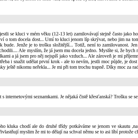
jestli se kluci v mém věku (12-13 let) zamilovávají stejně často jako h
o tom docela dost... Umí to kluci jenom líp skrývat, nebo jim na tom 
k bude. Jenže je to trošku složitější... Totiž, není to zamilovanost. J
odili.... Ale myslím, že já jsem mu docela jedno. Myslíte si, že bych 
lkami a já jsem pro něj nejspíš jako vzduch... Ale zároveň je mi příje
řeba i snažit udělat první krok - ale to nevím, jestli moc půjde, je do
 ještě nikomu neřekla... Je mi při tom trochu trapně. Díky moc za radu
ost s internetovými seznamkami. Je nějaká čistě křesťanská? Trošku se
noho kluka chodí ale do druhé třídy potkáváme se jenom ve skautu ,n
přivlastňují myslim že mi to dělají na schval němu se to asi líbí proto