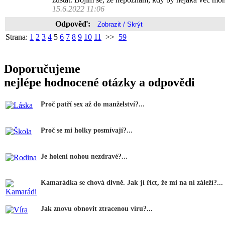
15.6.2022 11:06
Odpověď:
Strana:
1
2
3
4
5
6
7
8
9
10
11
>>
59
Doporučujeme
nejlépe hodnocené otázky a odpovědi
Proč patří sex až do manželství?...
Proč se mi holky posmívají?...
Je holení nohou nezdravé?...
Kamarádka se chová divně. Jak jí říct, že mi na ní záleží?...
Jak znovu obnovit ztracenou víru?...