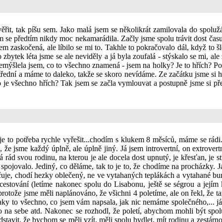
ěřit, tak píšu sem. Jako malá jsem se několikrát zamilovala do spoluž
em se předtím nikdy moc nekamarádila. Začly jsme spolu trávit dost ča
sem zaskočená, ale líbilo se mi to. Takhle to pokračovalo dál, když to š
bytek léta jsme se ale neviděly a já byla zoufalá - stýskalo se mi, ale z
řemýšlela jsem, co to všechno znamená - jsem na holky? Je to hřích? Po
třední a máme to daleko, takže se skoro nevídáme. Ze začátku jsme si hodn
je všechno hřích? Tak jsem se začla vymlouvat a postupně jsme si přes
e to potřeba rychle vyřešit...chodím s klukem 8 měsíců, máme se rádi.
e jsme každý úplně, ale úplně jiný. Já jsem introvertní, on extrovert
rád svou rodinu, na kterou je ale docela dost upnutý, je křesťan, je st
 spojovalo. Jediný, co děláme, tak to je to, že chodíme na procházky.
uje, chodí hezky oblečený, ne ve vytahaných teplákách a vytahané bundě
stování (letíme nakonec spolu do Lisabonu, ještě se ségrou a jejím 
protože jsme měli naplánováno, že všichni 4 poletíme, ale on řekl, že 
ky to všechno, co jsem vám napsala, jak nic nemáme společného,... já 
 sebe atd. Nakonec se rozhodl, že poletí, abychom mohli být spolu. 
stavit, že bychom se měli vzít, měli spolu bydlet, mít rodinu a zestá