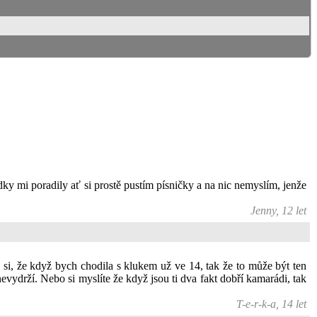
y mi poradily ať si prostě pustím písničky a na nic nemyslím, jenže
Jenny, 12 let
 si, že když bych chodila s klukem už ve 14, tak že to může být ten
evydrží. Nebo si myslíte že když jsou ti dva fakt dobří kamarádi, tak
T-e-r-k-a, 14 let