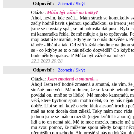
Odpověď:
Otázka:
Můžu být vážně na holky?
Ahoj, nevím, kde začít... Mám strach se komukoliv sv
začly hodně bavit s jednou spolužačkou, se kterou js
jsme se chystaly spát, se mi pokusila dát pusu. Byla j
mi kamarádka řekla, že mě miluje a já to opětovala. Po z
moji ostatní kamarádi, kdyby se to o nás dozvěděli. P
táboře - líbání a tak. Od září každá chodíme na jinou s
se - co kdyby se to o nás někdo dozvěděl? Co když to 
bude někdy opakovat? Můžu být vážně na holky?
22.3.2023 20:28
Odpověď:
Otázka:
Jsem zmatená a smutná....
Ahoj! Jsem teď hodně zmatená a smutná, ale vím, že j
strašně moc věcí. Mám dojem, že se k sobě nehodíme, ž
povídal on, mně se to líbilo). Má mnoho kamarádů, má 
věcí, které bychom spolu mohli dělat, co by nás nějak
dobře. Líbí se mi, když o sebe kluk alespoň trochu peč
mně na tom docela dost záleží. Taky mám moc ráda ce
jednou jsme se málem rozešli (nejen kvůli Lisabonu), 
lidí a to on nemá rád. Mě to moc mrzelo, mrzelo mě ta
mu svou pomoc, že můžeme spolu někdy koupit něco na
přemýšlím o rozchodu. Ale prostě si nás nedokážu před