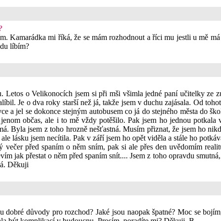
?
ím. Kamarádka mi říká, že se mám rozhodnout a říci mu jestli u mě má 
vdu líbím?
Letos o Velikonocích jsem si při mši všimla jedné paní učitelky ze z
zalíbil. Je o dva roky starší než já, takže jsem v duchu zajásala. Od toh
ce a jel se dokonce stejným autobusem co já do stejného města do školy
jenom občas, ale i to mě vždy potěšilo. Pak jsem ho jednou potkala v 
á. Byla jsem z toho hrozně nešťastná. Musím přiznat, že jsem ho nikdy n
ale lásku jsem necítila. Pak v září jsem ho opět viděla a stále ho pot
 večer před spaním o něm sním, pak si ale přes den uvědomím realitu.
ím jak přestat o něm před spaním snít.... Jsem z toho opravdu smutná, m
á. Děkuji
 jsou dobré důvody pro rozchod? Jaké jsou naopak špatné? Moc se bojím
la být komplikací v budoucnu. Prosím, poradíte mi? Děkuji. B.