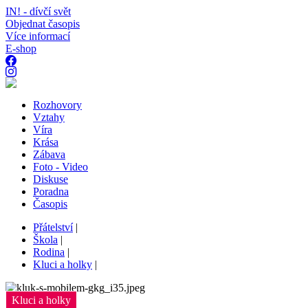
IN! - dívčí svět
Objednat časopis
Více informací
E-shop
Rozhovory
Vztahy
Víra
Krása
Zábava
Foto - Video
Diskuse
Poradna
Časopis
Přátelství
|
Škola
|
Rodina
|
Kluci a holky
|
Kluci a holky