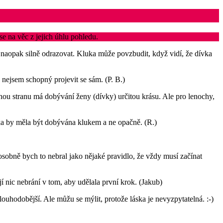
se na věc z jejich úhlu pohledu.
 naopak silně odrazovat. Kluka může povzbudit, když vidí, že dívka
e nejsem schopný projevit se sám. (P. B.)
uhou stranu má dobývání ženy (dívky) určitou krásu. Ale pro lenochy,
ívka by měla být dobývána klukem a ne opačně. (R.)
osobně bych to nebral jako nějaké pravidlo, že vždy musí začínat
í nic nebrání v tom, aby udělala první krok. (Jakub)
louhodobější. Ale můžu se mýlit, protože láska je nevyzpytatelná. :-)