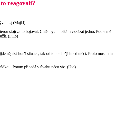
 to reagovali?
vat: :-) (Majkl)
erou stojí za to bojovat. Chtěl bych holkám vzkázat jedno: Podle mě
žít. (Filip)
jde nějaká horší situace, tak od toho chtějí hned utéct. Proto musím tu
arádkou. Potom připadá v úvahu něco víc. (Ujo)