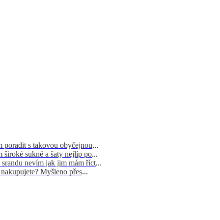
m poradit s takovou obyčejnou
...
široké sukně a šaty nejlíp po
...
 srandu nevím jak jim mám říct
...
d nakupujete? Myšleno přes
...