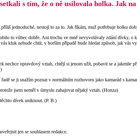
setkali s tím, že o ně usilovala holka. Jak na
příliš jednoduché, nestojí to za to. Jak říkám, muž potřebuje holku dobý
obilo to vůbec dobře. Ani trochu ve mně nevyvolávaly zdání dívky, o kt
ás kluk nebude chtít, v horším případě bude hledat způsob, jak vás vyu
k nechce opravdový vztah, chtějí si jenom užít, pobavit se a jakmile při
)
rvní řadě se ji snažím poznat v normálním rozhovoru jako kamarád s kam
, protože jsem neměl v úmyslu zahajovat nějaký vztah. (Honza)
těchto dívek uniknout. (P. B.)
uveřejnit jen se souhlasem redakce.