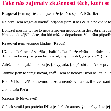
Také nás zajímaly zkušenosti těch, kteří se 
Reagoval jsem nejistě a cítil jsem, že je něco špatně. (Charlie)
Nejprve jsem reagoval kladně, připadal jsem si hezky. Ale pokud je to 
Bohužel musím říct, že to nebyla zrovna nepodbízivá děvčata a nepůs
čím podbízivější budete, tím hůř můžete dopadnout. V lepším případě v
Reagoval jsem většinou kladně. (Kapos)
Už hodněkrát se mě snažila „sbalit“ holka. Jenže většina dnešních hole
danou osobu nejdřív pořádně poznat, abych věděl, „co je zač“. (Jakub
Záleží na tom, jaká ta holka je, jak vypadá, jak působí atd. Ale v p
Jakmile jsem to zaregistroval, snažil jsem se uchovat svou neutralitu
Bohužel jsem většinou sympatie zcela neopětoval a snažil se ze spárů 
zpracovala
Peťa
(časopis IN!dívčí svět)
Článek vznikl pro potřebu IN! a je chráněn autorskými právy. Lze jej 