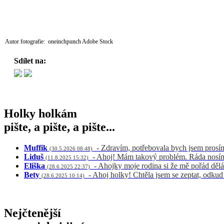
Autor fotografie: oneinchpunch Adobe Stock
Sdílet na:
Holky holkám
pište, a pište, a pište...
Muffik
- Zdravím, potřebovala bych jsem prosí
(30.5.2026 08:48)
Liduš
- Ahoj! Mám takový problém. Ráda nosím 
(11.8.2025 15:32)
Eliška
- Ahojky moje rodina si že mě pořád dělá
(28.6.2025 22:37)
Bety
- Ahoj holky! Chtěla jsem se zeptat, odku
(28.6.2025 10:14)
Nejčtenější