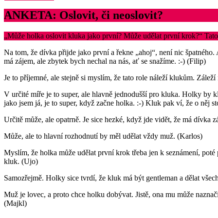
ANKETA: Oslovit, či neoslovit?
„Může holka oslovit kluka jako první? Může udělat první krok?“ Tato o
Na tom, že dívka přijde jako první a řekne „ahoj“, není nic špatnéh
má zájem, ale zbytek bych nechal na nás, ať se snažíme. :-) (Filip)
Je to příjemné, ale stejně si myslím, že tato role náleží klukům. Zálež
V určité míře je to super, ale hlavně jednodušší pro kluka. Holky by 
jako jsem já, je to super, když začne holka. :-) Kluk pak ví, že o něj
Určitě může, ale opatrně. Je sice hezké, když jde vidět, že má dívka 
Může, ale to hlavní rozhodnutí by měl udělat vždy muž. (Karlos)
Myslím, že holka může udělat první krok třeba jen k seznámení, poté 
kluk. (Ujo)
Samozřejmě. Holky sice tvrdí, že kluk má být gentleman a dělat všechn
Muž je lovec, a proto chce holku dobývat. Jistě, ona mu může naznačit
(Majkl)