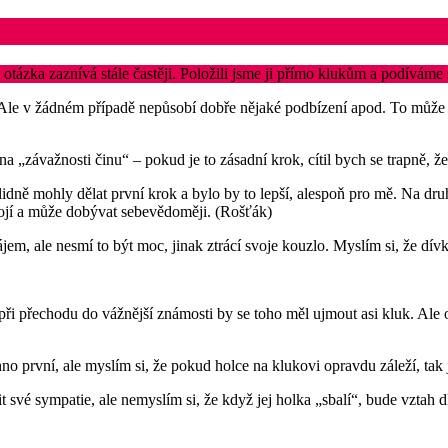
tázka zaznívá stále častěji. Položili jsme ji přímo klukům a podíváme 
o. Ale v žádném případě nepůsobí dobře nějaké podbízení apod. To může
í na „závažnosti činu“ – pokud je to zásadní krok, cítil bych se trapně, ž
klidně mohly dělat první krok a bylo by to lepší, alespoň pro mě. Na dr
 stojí a může dobývat sebevědoměji. (Rošťák)
zájem, ale nesmí to být moc, jinak ztrácí svoje kouzlo. Myslím si, že d
při přechodu do vážnější známosti by se toho měl ujmout asi kluk. Ale 
o první, ale myslím si, že pokud holce na klukovi opravdu záleží, tak j
 své sympatie, ale nemyslím si, že když jej holka „sbalí“, bude vztah d