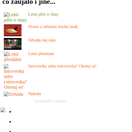
co zaujalo i jiné...
Letní péče o vlasy
Ovoce a zelenina trochu jinak
Odvahu dej nám
Letní přemítání
Introvertka nebo extrovertka? Otestuj se!
Nehoda
(za poslední 2 měsíce)