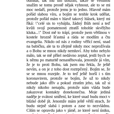
odmítat, tak mu tím ublížím, takže se většinou
snažím se tomu prostě nějak vyhnout, ale to se mi
moc nedaří, protože jemu je to jedno. Hlavně mám
pořád slabou víru, a bojím se tenhle krok udělat,
protože pořád mám v hlavě takový hlásek, který mi
říká: \"celé sis to vybájila, žádný Bůh není a teď
kvůli svojí pomatenosti ztratíš tohohle skvělýho
kluka...\" Dost mě to trápí, protože jsem většinou v
kostele hrozně šťastná a ráda se modlím a čtu
evangelia. Nikdo od nás z rodiny věřící není, snad
na babičku, ale ta to zřejmě nikdy moc neprožívala
a o Bohu se mnou nikdy nemluví. Aby toho nebylo
málo, tak se mě přítel nedávno zeptal, jestli bych se
k němu po maturitě nenastěhovala, jenomže já vím,
že je to proti Bohu, tak jsem mu řekla, že ještě
nevím, a on je z toho dost roztrpčený. Bojím se, že
se se mnou rozejde. Je to teď ještě horší i s tím
koronavirem, protože se bojím, že už to nikdy
nebude jako dřív a pokud ztratím jeho, tak už si
nikdy nikoho nenajdu, protože nám vláda bude
zakazovat kontakty donekonečna. Moje jediná
naděje je svátost smíření, ke které snad budu moct v
blízké době jít. Jenomže mám ještě větší strach, že
budu stejně slabá i potom a zase to nezvládnu.
Cítím se opravdu jako v jámě, ze které není úniku,