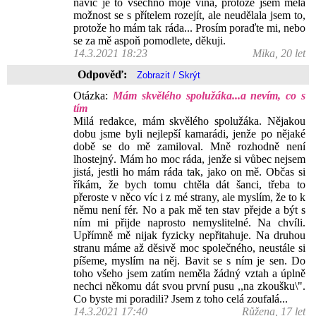
navíc je to všechno moje vina, protože jsem měla
možnost se s přítelem rozejít, ale neudělala jsem to,
protože ho mám tak ráda... Prosím poraďte mi, nebo
se za mě aspoň pomodlete, děkuji.
14.3.2021 18:23
Mika, 20 let
Odpověď:
Otázka:
Mám skvělého spolužáka...a nevím, co s
tím
Milá redakce, mám skvělého spolužáka. Nějakou
dobu jsme byli nejlepší kamarádi, jenže po nějaké
době se do mě zamiloval. Mně rozhodně není
lhostejný. Mám ho moc ráda, jenže si vůbec nejsem
jistá, jestli ho mám ráda tak, jako on mě. Občas si
říkám, že bych tomu chtěla dát šanci, třeba to
přeroste v něco víc i z mé strany, ale myslím, že to k
němu není fér. No a pak mě ten stav přejde a být s
ním mi přijde naprosto nemyslitelné. Na chvíli.
Upřímně mě nijak fyzicky nepřitahuje. Na druhou
stranu máme až děsivě moc společného, neustále si
píšeme, myslím na něj. Bavit se s ním je sen. Do
toho všeho jsem zatím neměla žádný vztah a úplně
nechci někomu dát svou první pusu ,,na zkoušku\".
Co byste mi poradili? Jsem z toho celá zoufalá...
14.3.2021 17:40
Růžena, 17 let