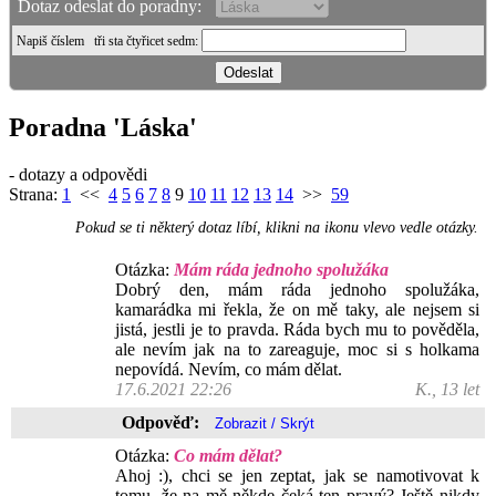
Dotaz odeslat do poradny:
Napiš číslem
tři sta čtyřicet sedm
:
Poradna 'Láska'
- dotazy a odpovědi
Strana:
1
<<
4
5
6
7
8
9
10
11
12
13
14
>>
59
Pokud se ti některý dotaz líbí, klikni na ikonu vlevo vedle otázky.
Otázka:
Mám ráda jednoho spolužáka
Dobrý den, mám ráda jednoho spolužáka,
kamarádka mi řekla, že on mě taky, ale nejsem si
jistá, jestli je to pravda. Ráda bych mu to pověděla,
ale nevím jak na to zareaguje, moc si s holkama
nepovídá. Nevím, co mám dělat.
17.6.2021 22:26
K., 13 let
Odpověď:
Otázka:
Co mám dělat?
Ahoj :), chci se jen zeptat, jak se namotivovat k
tomu, že na mě někde čeká ten pravý? Ještě nikdy