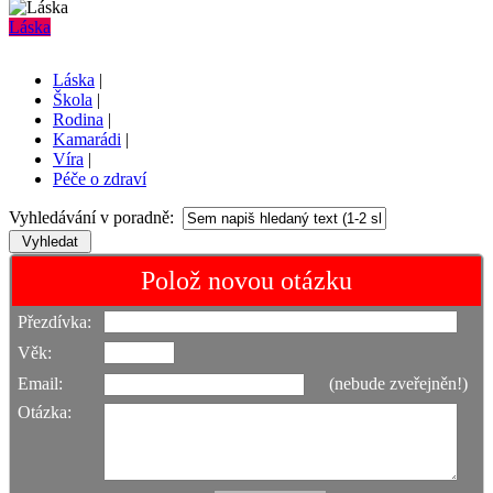
Láska
Láska
|
Škola
|
Rodina
|
Kamarádi
|
Víra
|
Péče o zdraví
Vyhledávání v poradně:
Polož novou otázku
Přezdívka:
Věk:
Email:
(nebude zveřejněn!)
Otázka: