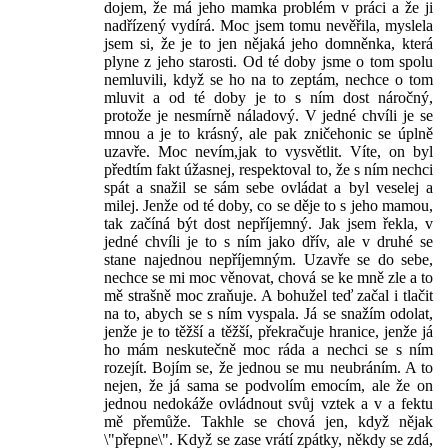
dojem, že má jeho mamka problém v práci a že ji
nadřízený vydírá. Moc jsem tomu nevěřila, myslela
jsem si, že je to jen nějaká jeho domněnka, která
plyne z jeho starosti. Od té doby jsme o tom spolu
nemluvili, když se ho na to zeptám, nechce o tom
mluvit a od té doby je to s ním dost náročný,
protože je nesmírně náladový. V jedné chvíli je se
mnou a je to krásný, ale pak zničehonic se úplně
uzavře. Moc nevím,jak to vysvětlit. Víte, on byl
předtím fakt úžasnej, respektoval to, že s ním nechci
spát a snažil se sám sebe ovládat a byl veselej a
milej. Jenže od té doby, co se děje to s jeho mamou,
tak začíná být dost nepříjemný. Jak jsem řekla, v
jedné chvíli je to s ním jako dřív, ale v druhé se
stane najednou nepříjemným. Uzavře se do sebe,
nechce se mi moc věnovat, chová se ke mně zle a to
mě strašně moc zraňuje. A bohužel teď začal i tlačit
na to, abych se s ním vyspala. Já se snažím odolat,
jenže je to těžší a těžší, překračuje hranice, jenže já
ho mám neskutečně moc ráda a nechci se s ním
rozejít. Bojím se, že jednou se mu neubráním. A to
nejen, že já sama se podvolím emocím, ale že on
jednou nedokáže ovládnout svůj vztek a v a fektu
mě přemůže. Takhle se chová jen, když nějak
\"přepne\". Když se zase vrátí zpátky, někdy se zdá,