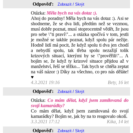
Odpověď:
Otázka:
Měla bych na vás dotaz :).
Ahoj do poradny! Měla bych na vás dotaz :). Asi se
shodneme, že se dva lidi, předtím než se vezmou,
musí dobře poznat, musí stoprocentně vědět, že jsou
pro sebe \"ti praví\"... a otázka spočívá v tom, jestli
je možné se takhle poznat, když spolu pár nežije.
Hodně lidí má pocit, že když spolu ti dva jen chodí
a nebydlí spolu, tak třeba spolu nezažijí tolik
krizových situací, kterými by se \"prověřili\"... A
bojím se, že když ty krizové situace přijdou až v
manželství, řeší se těžko... Tak bych se chtěla zeptat
na váš názor :) Díky za všechno, co pro nás děláte!
♥
4.3.2021 19:16
Bety, 16 let
Odpověď:
Otázka:
Co mám dělat, když jsem zamilovaná do
svojí kamarádky?
Co mám dělat, když jsem zamilovaná do svojí
kamarádky? Bojím se, jak by na to reagovalo okolí.
3.3.2021 17:12
Kika, 14 let
Odpověď: