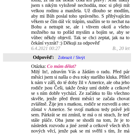
jsem s nikým vyloženě nechodila, moc si přeji mít
velkou rodinu a manžela. Už dlouho se modlím,
aby mi Bůh poslal toho správného. S přibývajícím
věkem se čím dál víc trápím, snažím se to nechat na
Bohu a netrapit se, ale i vlivem okolí a všeho
možného na to pořád myslím a bojím se, aby se
vůbec někdy objevil. Tak se chci zeptat, jak na to
čekání vyzrát? :) Děkuji za odpověď
6.4.2021 00:27
B., 20 let
Odpověď:
Otázka:
Co mám dělat?
Milý In!, zdravím Vás a žádám o radu. Před pár
měsíci jsem si našla o dva roky staršího kluka. Přišel
k nám v září, do té doby žil v Americe, ale oba jeho
rodiče jsou Češi, takže česky umí dobře a celkově
se s ním dobře vychází. Ze začátku to šlo všechno
skvěle, jenže před třemi měsíci se začala chovat
zvláštně. Žije jen s matkou, rodiče se rozvedli a otec
zůstal v Americe. Se svojí matkou tedy právě jeli
sem. Párkrát se mi zmínil, te má o ni strach, že teď
stále pláče. Oba jsme se shodli na tom, že je to
následek rozvodu a jiné země a celkově všech těch
nových věcí, jenže pak se mi svěřil s tím, že má