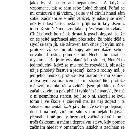
jako by si na to ani nepamatoval. A když si
vzpomene, tak se sám sebe úplně zhnusí. Pořád se
mi omlouvá a já vidím, jak se v té chvíli hnusí sám
sobě. Začínám se v něm ztrácet, ty nálady se mění
někdy i dost často, nedá se přijít na to kdy. Jsem z
toho už strašně moc zoufalá a přestávám to zvládat.
Chtěla bych ho nějak dostat k psychologovi, jenže
on se ještě nepřenesl sám přes sebe, že tohle dělá a
stydí se tam jít, ale zároveň tam chce jít kvůli mně,
protože ví, že mi ubližuje, ale nedokáže sebrat
odvahu...Prosím, pomozte mi. Nechci ho ztratit a
myslím si, že je to vyvolané jeho situací, Neměl to
jednoduchý, když se mu rodiče rozváděli, přestože
už je plnoletý čerstvě a jediný, koho z rodiny má, je
jen jeho mamka, protože dva úrarodiče mu zemřeli
a dva bydlí za hranicemi. Je mi strašně líto, protože
má svojí mamku rád a vviděla jsem předtím, než se
začal uzavírat a pak přišli i tyhle \"záchvaty\", že má
o ni nesmírnou starost, bojí se o ni, zhoršil se kvůi
tomu i ve škole a zároveň má na něj dopad i ta
situace momentální...A já vidím, že se to podepisuju
dost i na mě, ztrácím sílu s tím nějak bojovat,
přemáhají mě pocity bezmoci, začínám kvůli tomu
trpět úzkostmi a mám i depresivní stavy, kdy pomoc
začínám hledat v omamných látkách a začínám se