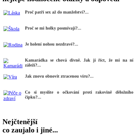
Proč patří sex až do manželství?...
Proč se mi holky posmívají?...
Je holení nohou nezdravé?...
Kamarádka se chová divně. Jak jí říct, že mi na ní
záleží?...
Jak znovu obnovit ztracenou víru?...
Co si myslíte o očkování proti rakovině děložního
čípku?...
Nejčtenější
co zaujalo i jiné...