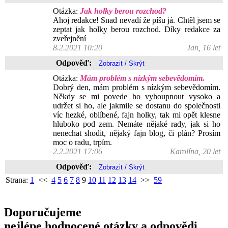
Otázka:
Jak holky berou rozchod?
Ahoj redakce! Snad nevadí že píšu já. Chtěl jsem se
zeptat jak holky berou rozchod. Díky redakce za
zveřejnění
8.2.2021 10:20
Jan, 16 let
Odpověď:
Otázka:
Mám problém s nízkým sebevědomím.
Dobrý den, mám problém s nízkým sebevědomím.
Někdy se mi povede ho vyhoupnout vysoko a
udržet si ho, ale jakmile se dostanu do společnosti
víc hezké, oblíbené, fajn holky, tak mi opět klesne
hluboko pod zem. Nemáte nějaké rady, jak si ho
nenechat shodit, nějaký fajn blog, či plán? Prosím
moc o radu, trpím.
2.2.2021 17:06
Karolína, 20 let
Odpověď:
Strana:
1
<<
4
5
6
7
8
9
10
11
12
13
14
>>
59
Doporučujeme
nejlépe hodnocené otázky a odpovědi