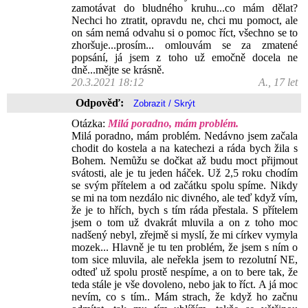
zamotávat do bludného kruhu...co mám dělat?
Nechci ho ztratit, opravdu ne, chci mu pomoct, ale
on sám nemá odvahu si o pomoc říct, všechno se to
zhoršuje...prosím... omlouvám se za zmatené
popsání, já jsem z toho už emočně docela ne
dně...mějte se krásně.
20.3.2021 18:12
A., 17 let
Odpověď:
Otázka:
Milá poradno, mám problém.
Milá poradno, mám problém. Nedávno jsem začala
chodit do kostela a na katechezi a ráda bych žila s
Bohem. Nemůžu se dočkat až budu moct přijmout
svátosti, ale je tu jeden háček. Už 2,5 roku chodím
se svým přítelem a od začátku spolu spíme. Nikdy
se mi na tom nezdálo nic divného, ale teď když vím,
že je to hřích, bych s tím ráda přestala. S přítelem
jsem o tom už dvakrát mluvila a on z toho moc
nadšený nebyl, zřejmě si myslí, že mi církev vymyla
mozek... Hlavně je tu ten problém, že jsem s ním o
tom sice mluvila, ale neřekla jsem to rezolutní NE,
odteď už spolu prostě nespíme, a on to bere tak, že
teda stále je vše dovoleno, nebo jak to říct. A já moc
nevím, co s tím.. Mám strach, že když ho začnu