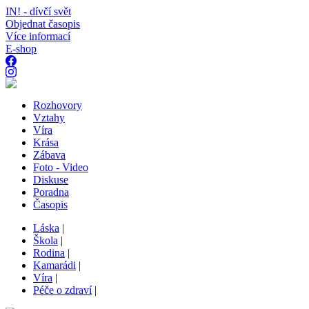
IN! - dívčí svět
Objednat časopis
Více informací
E-shop
Rozhovory
Vztahy
Víra
Krása
Zábava
Foto - Video
Diskuse
Poradna
Časopis
Láska
|
Škola
|
Rodina
|
Kamarádi
|
Víra
|
Péče o zdraví
|