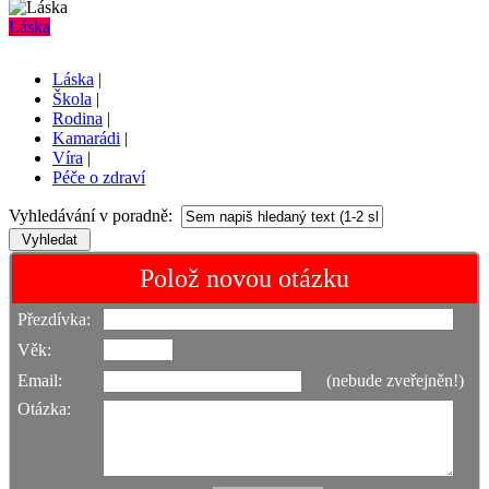
Láska
Láska
|
Škola
|
Rodina
|
Kamarádi
|
Víra
|
Péče o zdraví
Vyhledávání v poradně:
Polož novou otázku
Přezdívka:
Věk:
Email:
(nebude zveřejněn!)
Otázka: