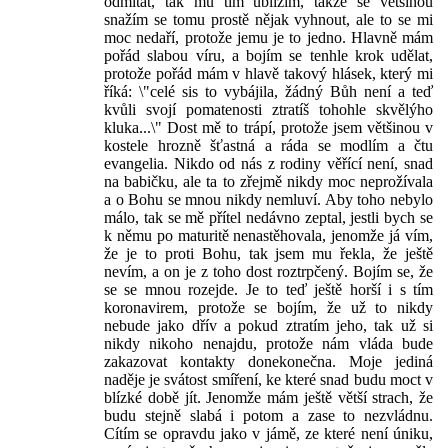
odmítat, tak mu tím ublížím, takže se většinou
snažím se tomu prostě nějak vyhnout, ale to se mi
moc nedaří, protože jemu je to jedno. Hlavně mám
pořád slabou víru, a bojím se tenhle krok udělat,
protože pořád mám v hlavě takový hlásek, který mi
říká: \"celé sis to vybájila, žádný Bůh není a teď
kvůli svojí pomatenosti ztratíš tohohle skvělýho
kluka...\" Dost mě to trápí, protože jsem většinou v
kostele hrozně šťastná a ráda se modlím a čtu
evangelia. Nikdo od nás z rodiny věřící není, snad
na babičku, ale ta to zřejmě nikdy moc neprožívala
a o Bohu se mnou nikdy nemluví. Aby toho nebylo
málo, tak se mě přítel nedávno zeptal, jestli bych se
k němu po maturitě nenastěhovala, jenomže já vím,
že je to proti Bohu, tak jsem mu řekla, že ještě
nevím, a on je z toho dost roztrpčený. Bojím se, že
se se mnou rozejde. Je to teď ještě horší i s tím
koronavirem, protože se bojím, že už to nikdy
nebude jako dřív a pokud ztratím jeho, tak už si
nikdy nikoho nenajdu, protože nám vláda bude
zakazovat kontakty donekonečna. Moje jediná
naděje je svátost smíření, ke které snad budu moct v
blízké době jít. Jenomže mám ještě větší strach, že
budu stejně slabá i potom a zase to nezvládnu.
Cítím se opravdu jako v jámě, ze které není úniku,