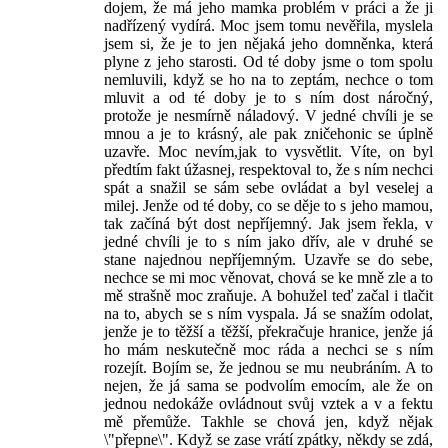
dojem, že má jeho mamka problém v práci a že ji
nadřízený vydírá. Moc jsem tomu nevěřila, myslela
jsem si, že je to jen nějaká jeho domněnka, která
plyne z jeho starosti. Od té doby jsme o tom spolu
nemluvili, když se ho na to zeptám, nechce o tom
mluvit a od té doby je to s ním dost náročný,
protože je nesmírně náladový. V jedné chvíli je se
mnou a je to krásný, ale pak zničehonic se úplně
uzavře. Moc nevím,jak to vysvětlit. Víte, on byl
předtím fakt úžasnej, respektoval to, že s ním nechci
spát a snažil se sám sebe ovládat a byl veselej a
milej. Jenže od té doby, co se děje to s jeho mamou,
tak začíná být dost nepříjemný. Jak jsem řekla, v
jedné chvíli je to s ním jako dřív, ale v druhé se
stane najednou nepříjemným. Uzavře se do sebe,
nechce se mi moc věnovat, chová se ke mně zle a to
mě strašně moc zraňuje. A bohužel teď začal i tlačit
na to, abych se s ním vyspala. Já se snažím odolat,
jenže je to těžší a těžší, překračuje hranice, jenže já
ho mám neskutečně moc ráda a nechci se s ním
rozejít. Bojím se, že jednou se mu neubráním. A to
nejen, že já sama se podvolím emocím, ale že on
jednou nedokáže ovládnout svůj vztek a v a fektu
mě přemůže. Takhle se chová jen, když nějak
\"přepne\". Když se zase vrátí zpátky, někdy se zdá,