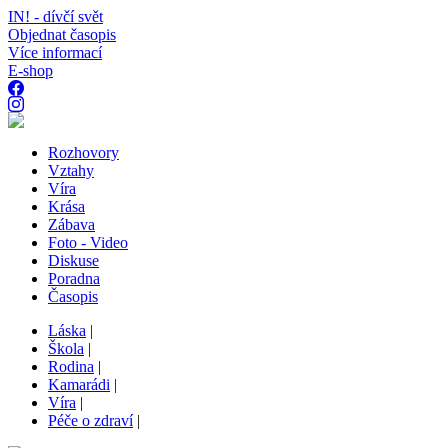
IN! - dívčí svět
Objednat časopis
Více informací
E-shop
Rozhovory
Vztahy
Víra
Krása
Zábava
Foto - Video
Diskuse
Poradna
Časopis
Láska
|
Škola
|
Rodina
|
Kamarádi
|
Víra
|
Péče o zdraví
|