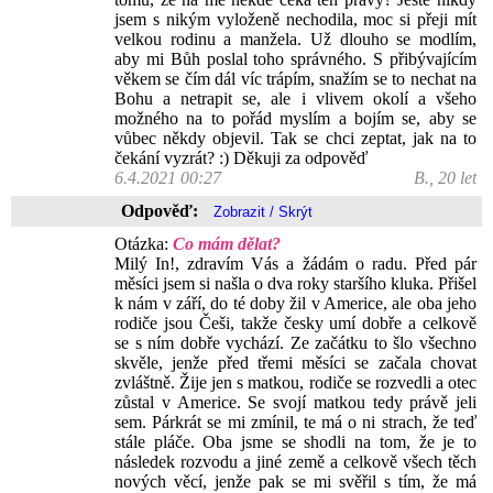
jsem s nikým vyloženě nechodila, moc si přeji mít
velkou rodinu a manžela. Už dlouho se modlím,
aby mi Bůh poslal toho správného. S přibývajícím
věkem se čím dál víc trápím, snažím se to nechat na
Bohu a netrapit se, ale i vlivem okolí a všeho
možného na to pořád myslím a bojím se, aby se
vůbec někdy objevil. Tak se chci zeptat, jak na to
čekání vyzrát? :) Děkuji za odpověď
6.4.2021 00:27
B., 20 let
Odpověď:
Otázka:
Co mám dělat?
Milý In!, zdravím Vás a žádám o radu. Před pár
měsíci jsem si našla o dva roky staršího kluka. Přišel
k nám v září, do té doby žil v Americe, ale oba jeho
rodiče jsou Češi, takže česky umí dobře a celkově
se s ním dobře vychází. Ze začátku to šlo všechno
skvěle, jenže před třemi měsíci se začala chovat
zvláštně. Žije jen s matkou, rodiče se rozvedli a otec
zůstal v Americe. Se svojí matkou tedy právě jeli
sem. Párkrát se mi zmínil, te má o ni strach, že teď
stále pláče. Oba jsme se shodli na tom, že je to
následek rozvodu a jiné země a celkově všech těch
nových věcí, jenže pak se mi svěřil s tím, že má