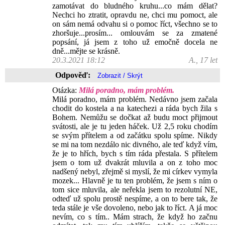
zamotávat do bludného kruhu...co mám dělat?
Nechci ho ztratit, opravdu ne, chci mu pomoct, ale
on sám nemá odvahu si o pomoc říct, všechno se to
zhoršuje...prosím... omlouvám se za zmatené
popsání, já jsem z toho už emočně docela ne
dně...mějte se krásně.
20.3.2021 18:12
A., 17 let
Odpověď:
Otázka:
Milá poradno, mám problém.
Milá poradno, mám problém. Nedávno jsem začala
chodit do kostela a na katechezi a ráda bych žila s
Bohem. Nemůžu se dočkat až budu moct přijmout
svátosti, ale je tu jeden háček. Už 2,5 roku chodím
se svým přítelem a od začátku spolu spíme. Nikdy
se mi na tom nezdálo nic divného, ale teď když vím,
že je to hřích, bych s tím ráda přestala. S přítelem
jsem o tom už dvakrát mluvila a on z toho moc
nadšený nebyl, zřejmě si myslí, že mi církev vymyla
mozek... Hlavně je tu ten problém, že jsem s ním o
tom sice mluvila, ale neřekla jsem to rezolutní NE,
odteď už spolu prostě nespíme, a on to bere tak, že
teda stále je vše dovoleno, nebo jak to říct. A já moc
nevím, co s tím.. Mám strach, že když ho začnu