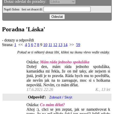
Dotaz odeslat do poradny:
Napiš číslem
šest set dvacet tři
:
Poradna 'Láska'
- dotazy a odpovědi
Strana:
1
<<
4
5
6
7
8
9
10
11
12
13
14
>>
59
Pokud se ti některý dotaz líbí, klikni na ikonu vlevo vedle otázky.
Otázka:
Mám ráda jednoho spolužáka
Dobrý den, mám ráda jednoho spolužáka,
kamarádka mi řekla, že on mě taky, ale nejsem si
jistá, jestli je to pravda. Ráda bych mu to pověděla,
ale nevím jak na to zareaguje, moc si s holkama
nepovídá. Nevím, co mám dělat.
17.6.2021 22:26
K., 13 let
Odpověď:
Otázka:
Co mám dělat?
Ahoj :), chci se jen zeptat, jak se namotivovat k
tomu, že na mě někde čeká ten pravý? Ještě nikdy