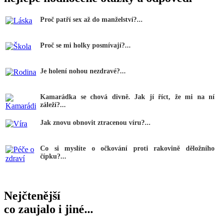
Proč patří sex až do manželství?...
Proč se mi holky posmívají?...
Je holení nohou nezdravé?...
Kamarádka se chová divně. Jak jí říct, že mi na ní
záleží?...
Jak znovu obnovit ztracenou víru?...
Co si myslíte o očkování proti rakovině děložního
čípku?...
Nejčtenější
co zaujalo i jiné...