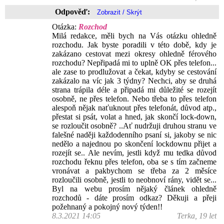
Odpověď:
Otázka:
Rozchod
Milá redakce, měli bych na Vás otázku ohledně
rozchodu. Jak byste poradili v této době, kdy je
zakázano cestovat mezi okresy ohledně férového
rozchodu? Nepřipadá mi to uplně OK přes telefon...
ale zase to prodlužovat a čekat, kdyby se cestování
zakázalo na víc jak 3 týdny? Nechci, aby se druhá
strana trápila déle a připadá mi důležité se rozejít
osobně, ne přes telefon. Nebo třeba to přes telefon
alespoň nějak naťuknout přes telefonát, důvod atp.,
přestat si psát, volat a hned, jak skončí lock-down,
se rozloučit osobně? ..Ať nudržuji druhou stranu ve
falešné naději každodenního psaní si, jakoby se nic
nedělo a najednou po skončení lockdownu přijet a
rozejít se.. Ale nevím, jestli když mu tedka důvod
rozchodu řeknu přes telefon, oba se s tím začneme
vronávat a pakbychom se třeba za 2 měsíce
rozloučili osobně, jestli to neobnoví rány, vidět se...
Byl na webu prosím nějaký článek ohledně
rozchodů - dáte prosím odkaz? Děkuji a přeji
požehnaný a pokojný nový týden!!
8.3.2021 14:05
Terka, 19 let