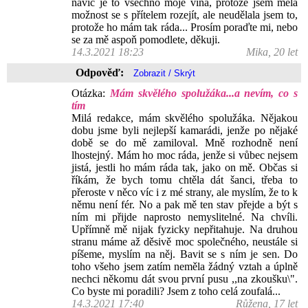
navíc je to všechno moje vina, protože jsem měla
možnost se s přítelem rozejít, ale neudělala jsem to,
protože ho mám tak ráda... Prosím poraďte mi, nebo
se za mě aspoň pomodlete, děkuji.
14.3.2021 18:23
Mika, 20 let
Odpověď:
Otázka:
Mám skvělého spolužáka...a nevím, co s
tím
Milá redakce, mám skvělého spolužáka. Nějakou
dobu jsme byli nejlepší kamarádi, jenže po nějaké
době se do mě zamiloval. Mně rozhodně není
lhostejný. Mám ho moc ráda, jenže si vůbec nejsem
jistá, jestli ho mám ráda tak, jako on mě. Občas si
říkám, že bych tomu chtěla dát šanci, třeba to
přeroste v něco víc i z mé strany, ale myslím, že to k
němu není fér. No a pak mě ten stav přejde a být s
ním mi přijde naprosto nemyslitelné. Na chvíli.
Upřímně mě nijak fyzicky nepřitahuje. Na druhou
stranu máme až děsivě moc společného, neustále si
píšeme, myslím na něj. Bavit se s ním je sen. Do
toho všeho jsem zatím neměla žádný vztah a úplně
nechci někomu dát svou první pusu ,,na zkoušku\".
Co byste mi poradili? Jsem z toho celá zoufalá...
14.3.2021 17:40
Růžena, 17 let