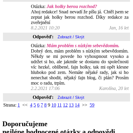
Otázka:
Jak holky berou rozchod?
Ahoj redakce! Snad nevadí že píšu já. Chtěl jsem se
zeptat jak holky berou rozchod. Díky redakce za
zveřejnění
8.2.2021 10:20
Jan, 16 let
Odpověď:
Otázka:
Mám problém s nízkým sebevědomím.
Dobrý den, mám problém s nízkým sebevědomím.
Někdy se mi povede ho vyhoupnout vysoko a
udržet si ho, ale jakmile se dostanu do společnosti
víc hezké, oblíbené, fajn holky, tak mi opět klesne
hluboko pod zem. Nemáte nějaké rady, jak si ho
nenechat shodit, nějaký fajn blog, či plán? Prosím
moc o radu, trpím.
2.2.2021 17:06
Karolína, 20 let
Odpověď:
Strana:
1
<<
4
5
6
7
8
9
10
11
12
13
14
>>
59
Doporučujeme
nejlépe hodnocené otázky a odpovědi