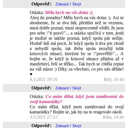
Odpověď:
Otázka:
Měla bych na vás dotaz :).
Ahoj do poradny! Měla bych na vás dotaz :). Asi se
shodneme, že se dva lidi, předtím než se vezmou,
musí dobře poznat, musí stoprocentně vědět, že jsou
pro sebe \"ti praví\"... a otázka spočívá v tom, jestli
je možné se takhle poznat, když spolu pár nežije.
Hodně lidí má pocit, že když spolu ti dva jen chodí
a nebydlí spolu, tak třeba spolu nezažijí tolik
krizových situací, kterými by se \"prověřili\"... A
bojím se, že když ty krizové situace přijdou až v
manželství, řeší se těžko... Tak bych se chtěla zeptat
na váš názor :) Díky za všechno, co pro nás děláte!
♥
4.3.2021 19:16
Bety, 16 let
Odpověď:
Otázka:
Co mám dělat, když jsem zamilovaná do
svojí kamarádky?
Co mám dělat, když jsem zamilovaná do svojí
kamarádky? Bojím se, jak by na to reagovalo okolí.
3.3.2021 17:12
Kika, 14 let
Odpověď: