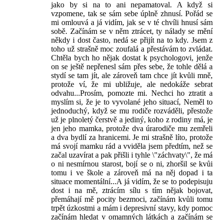
jako by si na to ani nepamatoval. A když si
vzpomene, tak se sám sebe úplně zhnusí. Pořád se
mi omlouvá a já vidím, jak se v té chvíli hnusí sám
sobě. Začínám se v něm ztrácet, ty nálady se mění
někdy i dost často, nedá se přijít na to kdy. Jsem z
toho už strašně moc zoufalá a přestávám to zvládat.
Chtěla bych ho nějak dostat k psychologovi, jenže
on se ještě nepřenesl sám přes sebe, že tohle dělá a
stydí se tam jít, ale zároveň tam chce jít kvůli mně,
protože ví, že mi ubližuje, ale nedokáže sebrat
odvahu...Prosím, pomozte mi. Nechci ho ztratit a
myslím si, že je to vyvolané jeho situací, Neměl to
jednoduchý, když se mu rodiče rozváděli, přestože
už je plnoletý čerstvě a jediný, koho z rodiny má, je
jen jeho mamka, protože dva úrarodiče mu zemřeli
a dva bydlí za hranicemi. Je mi strašně líto, protože
má svojí mamku rád a vviděla jsem předtím, než se
začal uzavírat a pak přišli i tyhle \"záchvaty\", že má
o ni nesmírnou starost, bojí se o ni, zhoršil se kvůi
tomu i ve škole a zároveň má na něj dopad i ta
situace momentální...A já vidím, že se to podepisuju
dost i na mě, ztrácím sílu s tím nějak bojovat,
přemáhají mě pocity bezmoci, začínám kvůli tomu
trpět úzkostmi a mám i depresivní stavy, kdy pomoc
začínám hledat v omamných látkách a začínám se