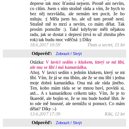
deprese tak moc šťastná nejsem. Prostě ani nevím,
co cítím. Jsem s ním strašně ráda a vím, že bych to
bez něj nezvládla, ale nemám ten pocit, že ho
miluju. :( Měla jsem ho, ale už tam prostě není.
Strašně mě to mrzí a nevím, co mám dělat. Tak
prosím pomožte :). Také kdybyste měli nějakou
radu, jak se dostat z depresí (trvá to už zhruba přes
rok) tak budu moc vděčná :) Díky
18.6.2017 10:59
Thats a secret, 15 let
Odpověď:
Otázka:
V lavici sedím s klukem, který se mi líbí,
ale mu se líbí i má kamarádka.
Ahoj. V lavici sedím s jedním klukem, který se mi
líbí. Vím, že já se mu líbím, ale že se mu líbí i jedna
moje dobrá kamarádka. Ona má ale ráda jiného.
Ten, koho mám ráda se se mnou baví, povídá si,
atd... A s kamarádkou celkem taky. Vím, že je to
škaredé, ale bojím se, že se mu bude hodně líbit. Je
to ode mě hnusné, ale nemůžu si pomoct. Co mám
dělat? Díky :-)
13.6.2017 17:39
Kiki, 12 let
Odpověď: