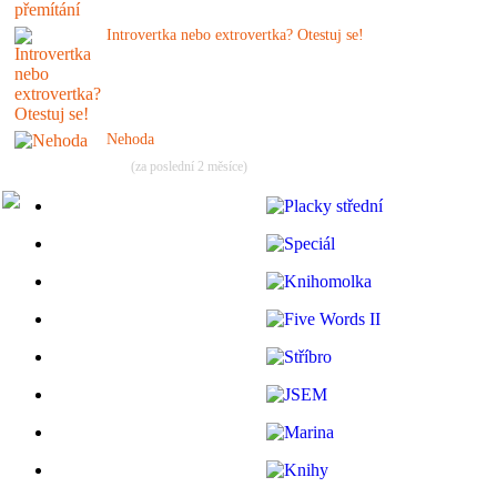
Introvertka nebo extrovertka? Otestuj se!
Nehoda
(za poslední 2 měsíce)