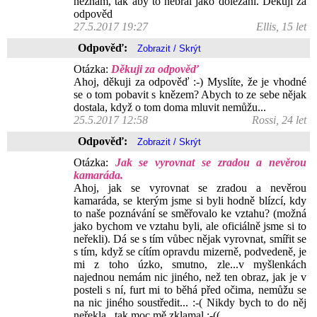
neznám, tak aby to nebral jako dolézání. Děkuji za
odpověd
27.5.2017 19:27
Ellis, 15 let
Odpověď:
Otázka:
Děkuji za odpověď
Ahoj, děkuji za odpověď :-) Myslíte, že je vhodné
se o tom pobavit s knězem? Abych to ze sebe nějak
dostala, když o tom doma mluvit nemůžu...
25.5.2017 12:58
Rossi, 24 let
Odpověď:
Otázka:
Jak se vyrovnat se zradou a nevěrou
kamaráda.
Ahoj, jak se vyrovnat se zradou a nevěrou
kamaráda, se kterým jsme si byli hodně blízcí, kdy
to naše poznávání se směřovalo ke vztahu? (možná
jako bychom ve vztahu byli, ale oficiálně jsme si to
neřekli). Dá se s tím vůbec nějak vyrovnat, smířit se
s tím, když se cítím opravdu mizerně, podvedeně, je
mi z toho úzko, smutno, zle...v myšlenkách
najednou nemám nic jiného, než ten obraz, jak je v
posteli s ní, furt mi to běhá před očima, nemůžu se
na nic jiného soustředit... :-( Nikdy bych to do něj
neřekla...tak moc mě zklamal :-((