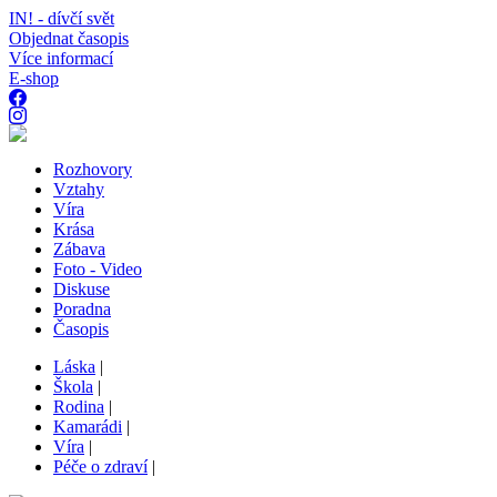
IN! - dívčí svět
Objednat časopis
Více informací
E-shop
Rozhovory
Vztahy
Víra
Krása
Zábava
Foto - Video
Diskuse
Poradna
Časopis
Láska
|
Škola
|
Rodina
|
Kamarádi
|
Víra
|
Péče o zdraví
|