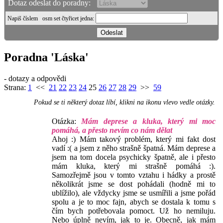
Dotaz odeslat do poradny:
Napiš číslem
osm set čtyřicet jedna
:
Poradna 'Láska'
- dotazy a odpovědi
Strana:
1
<<
21
22
23
24
25
26
27
28
29
>>
59
Pokud se ti některý dotaz líbí, klikni na ikonu vlevo vedle otázky.
Otázka:
Mám deprese a kluka, který mi moc
pomáhá, a přesto nevím co nám dělat
Ahoj :) Mám takový problém, který mi fakt dost
vadí :( a jsem z něho strašně špatná. Mám deprese a
jsem na tom docela psychicky špatně, ale i přesto
mám kluka, který mi strašně pomáhá :).
Samozřejmě jsou v tomto vztahu i hádky a prostě
několikrát jsme se dost pohádali (hodně mi to
ublížilo), ale vždycky jsme se usmířili a jsme pořád
spolu a je to moc fajn, abych se dostala k tomu s
čím bych potřebovala pomoct. Už ho nemiluju.
Nebo úplně nevím, jak to je. Obecně, jak mám