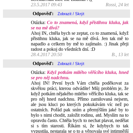
23.5.2017 09:43
Rossi, 24 let
Odpověď:
Otázka:
Co to znamená, když přistihnu kluka, jak
se na mě dívá?
Ahoj IN, chtěla bych se zeptat, co to znamená, když
přistihnu kluka, jak se na mě dívá. Jen tak mě to
napadlo a celkem by mě to zajímalo. :) Jinak přeji
radost a pokoj do všedních dní. :D
28.4.2017 20:50
B., 13 let
Odpověď:
Otázka:
Když potkám milého věřícího kluka, hned
se pro něj nadchnu.
Ahoj IN! První bych Vám chtěla poděkovat za
skvělou práci, kterou odvádíte! Můj problém je, že
když potkám nějakého milého věřícího kluka, tak se
pro něj hned nadchnu. Přímo zamilovaná nejsem,
ale jsou kluci po kterých pokukávám víc než po
ostatních. Pořád pak sním a přemýšlím jaké by to
bylo s nimi chodit, založit rodinu, atd. Myslím na to
opravdu často. Chtěla bych to nechat plavat, nedělat
si s tím starosti. Říkám si, že kdybych to tak
vypustila, nestarala se o to a věnovala své intimnější