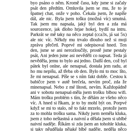
byo psáno o něm. Kromě času, kdy jsme si začaly
psát den předtím. Omluvila jsem se mu, že to je
špatnej chat, onže v poho. Čekala jsem, že napíše
dál, ale nic. Byla jsem tošku (možná víc) smutná.
Tak jsem mu napsala, jaký byl den a zda má
sourozence, jak dloho hrjae hokej, bydlí na intru.
Parkrát se mě taky na něco zeptal (cca3x, já sai 5x)
ale nic víc. Někdy mu trvalo dlouho než si moji
zprávu přečetl. Poprvé mi odepisoval hned. Ten
den, jsme se ani nerozloučily, prostě jsme pestaly
psát, Ani jeden jsme asi nevěděli co napsat. Teda já
nevěděla, jemu to bylo asi jedno. Další den, což byl
pátek byl onlne, ale nenapsal, dostala jem radu, at
ho mu nepišu, až třeba ob den. Bylo mi to moc líto,
že mi nenapsal. Píše se s ním fakt dobře. Cestou k
babičce jsem v autě brečela, nevím proč, zda že
minenapsal. Nebo z mé lítosti, nevím. Každopádně
ani v sobotu nenapsal-měla jsem trošku blbou wifi.
Mám trošku problém s tím, že dělám ze všeho něco
víc. A hned si říkam, je to by mohl být on. Porpvé
když se mi to stalo, ně to fakt mrzelo, protože jsem
za to mohla trošku sama. Nikdy jsem neměla kluka,
jsem z toho neštastná a naivní a dělala jsem si ublbé
naivní naděje. Říkám si zda jsem an tohohle kluka,
si taky něudělala nějaké blbé naděje, neděla něco