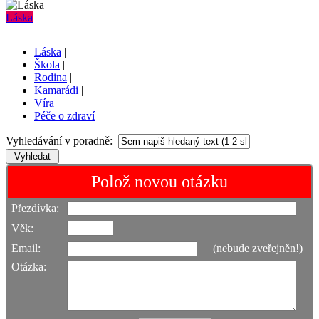
Láska
Láska
|
Škola
|
Rodina
|
Kamarádi
|
Víra
|
Péče o zdraví
Vyhledávání v poradně:
Polož novou otázku
Přezdívka:
Věk:
Email:
(nebude zveřejněn!)
Otázka: