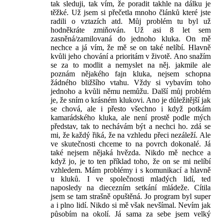
tak sleduji, tak vím, že poradit takhle na dálku je
těžké. Už jsem si přečetla mnoho článků které jste
radili o vztazích atd. Můj problém tu byl už
hodněkráte zmiňován. Už asi 8 let sem
zasněná/zamilovaná do jednoho kluka. On mě
nechce a já vím, že mě se on také nelíbí. Hlavně
kvůli jeho chování a prioritám v životě. Ano snažím
se za to modlit a nemyslet na něj. jakmile ale
poznám nějakého fajn kluka, nejsem schopna
žádného bližšího vtahu. Vždy si vybavím toho
jednoho a kvůli němu nemůžu. Další můj problém
je, že sním o krásném klukovi. Ano je důležitější jak
se chová, ale i přesto všechno i když potkám
kamarádského kluka, ale není prostě podle mých
představ, tak to nechávám být a nechci ho. zdá se
mi, že každý řiká, že na vzhledu přeci nezáleží. Ale
ve skutečnosti chceme to na povrch dokonalé. Já
také nejsem nějaká hvězda. Nikdo mě nechce a
když jo, je to ten příklad toho, že on se mi nelíbí
vzhledem. Mám problémy i s komunikací a hlavně
u kluků. I ve společnosti mladých lidí, ted
naposledy na diecezním setkání mládeže. Cítila
jsem se tam strašně opuštěná. Jo program byl super
a i plno lidí. Nikdo si mě však nevšímal. Nevím jak
působím na okolí. Já sama za sebe jsem velký