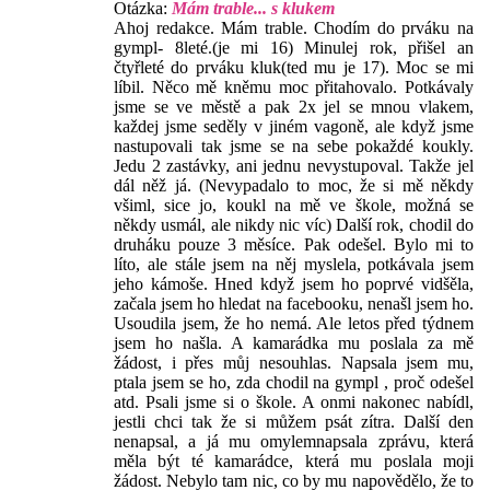
Otázka:
Mám trable... s klukem
Ahoj redakce. Mám trable. Chodím do prváku na
gympl- 8leté.(je mi 16) Minulej rok, přišel an
čtyřleté do prváku kluk(ted mu je 17). Moc se mi
líbil. Něco mě kněmu moc přitahovalo. Potkávaly
jsme se ve městě a pak 2x jel se mnou vlakem,
každej jsme seděly v jiném vagoně, ale když jsme
nastupovali tak jsme se na sebe pokaždé koukly.
Jedu 2 zastávky, ani jednu nevystupoval. Takže jel
dál něž já. (Nevypadalo to moc, že si mě někdy
všiml, sice jo, koukl na mě ve škole, možná se
někdy usmál, ale nikdy nic víc) Další rok, chodil do
druháku pouze 3 měsíce. Pak odešel. Bylo mi to
líto, ale stále jsem na něj myslela, potkávala jsem
jeho kámoše. Hned když jsem ho poprvé vidšěla,
začala jsem ho hledat na facebooku, nenašl jsem ho.
Usoudila jsem, že ho nemá. Ale letos před týdnem
jsem ho našla. A kamarádka mu poslala za mě
žádost, i přes můj nesouhlas. Napsala jsem mu,
ptala jsem se ho, zda chodil na gympl , proč odešel
atd. Psali jsme si o škole. A onmi nakonec nabídl,
jestli chci tak že si můžem psát zítra. Další den
nenapsal, a já mu omylemnapsala zprávu, která
měla být té kamarádce, která mu poslala moji
žádost. Nebylo tam nic, co by mu napovědělo, že to