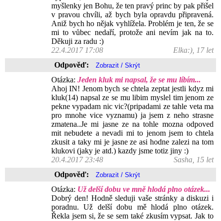
myšlenky jen Bohu, že ten pravý princ by pak přišel
v pravou chvíli, až bych byla opravdu připravená.
Aniž bych ho nějak vyhlížela. Problém je ten, že se
mi to vůbec nedaří, protože ani nevím jak na to.
Děkuji za radu :)
22.4.2017 17:08
Elka:), 17 let
Odpověď:
Otázka:
Jeden kluk mi napsal, že se mu líbím...
Ahoj IN! Jenom bych se chtela zeptat jestli kdyz mi
kluk(14) napsal ze se mu libim myslel tim jenom ze
pekne vypadam nic vic?(pripadami ze tahle veta ma
pro mnohe vice vyznamu) ja jsem z neho strasne
zmatena..Je mi jasne ze na tohle mozna odpoved
mit nebudete a nevadi mi to jenom jsem to chtela
zkusit a taky mi je jasne ze asi hodne zalezi na tom
klukovi (jaky je atd.) kazdy jsme totiz jiny :)
20.4.2017 23:48
Sasha, 15 let
Odpověď:
Otázka:
Už delší dobu ve mně hlodá plno otázek...
Dobrý den! Hodně sleduji vaše stránky a diskuzi i
poradnu. Už delší dobu mě hlodá plno otázek.
Řekla jsem si, že se sem také zkusím vypsat. Jak to