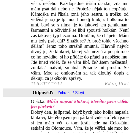
víc z něčeho. Každopádně řeším otázku, zda mu
mám psát dál nebo ne. Protože nějak to neopětuje.
Kámoška mi říkala (zná jeho sestru, a trošku od
viděná jeho) je tp moc honedj kluk, s holkama to
umí, baví se s nima, je to takovej ten gentleman,
šarmantní a očividně se líbil spoustě holkám. Není
zas takovej typ hezouna. Doufám, že chápete. Mám
mu tedy psát dál? Snažit se? A proč tohle všechno
dělám? Jemz toho strašně smutná. Hlavně nejvíc
divný je, že klukovi, kterej vás nezná a po pů roce
co ho nevidíte, si ho přídáte do přátel a napíšete mu.
Jde hned vidět, že se vám líbí, že? Jsem neštastná,
zoufalaá naivní, smutná. Poradte mi prosím. Se
vším. Moc se omlouvám za tak dlouhý dopis a
děkuju za jakékoliv zprávy.
11.6.2017 17:12
Klára, 16 let
Odpověď:
Otázka:
Můžu napsat klukovi, kterého jsem viděla
jen párkrát?
Dobrý den, je špatné, když bych jako holka napsala
klukovi, kterého jsem jen párkrát viděla a řekli jsme
si jen málo vět, o tom jestli jede na Celostátní
setkání do Olomouce. Vím, že je věřící, ale moc ho