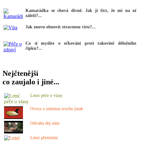
Kamarádka se chová divně. Jak jí říct, že mi na ní
záleží?...
Jak znovu obnovit ztracenou víru?...
Co si myslíte o očkování proti rakovině děložního
čípku?...
Nejčtenější
co zaujalo i jiné...
Letní péče o vlasy
Ovoce a zelenina trochu jinak
Odvahu dej nám
Letní přemítání