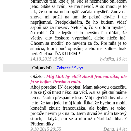
birmovku tam, kde aj ja. Nič sa nezmenilo ohľadom
jeho. Stále sa tvári, že ma nevidí. A so mnou je to
tak, že som na neho opäť začala myslieť. Znova a
znova mi prišli na um tie pekné chvíle i tie
nepríjemné. Predpokladám, že ho budem vídať
aspoň raz za mesiac. Netuším, čo si o tom myslieť,
čo robiť. Či je lepšie si to nevšímať a dúfať, že
všetky city čoskoro vyprchajú, alebo niečo iné.
Chcem sa modliť, no neviem za čo. Pre mňa je to
situácia, ktorú buď opustím, alebo ma zhltne. Inak
neriešiteľná. ĎAKUJEM!!!
14.10.2015 15:58
lyduška, 16 let
Odpověď:
Otázka:
Můj kluk by chtěl zkusit francouzáka, ale
já se bojím. Prosím o radu.
Ahoj poradno IN časopisu! Mám takovou otázečku
a ta se týká hned několika věcí. Asi za pět dní máme
jen na školní přespání v lese. Můj největší důvod ale
je to, že tam jede i můj kluk. Říkal že bychom mohli
konečně zkusit francouzáka, ale bojím se toho,
protože nevím jak na to. Jsem divná že mám takový
strach, i když jsem se a ním už několikrát líbala?
Předem díky
9.10.2015 20:55
Dana, 14 let