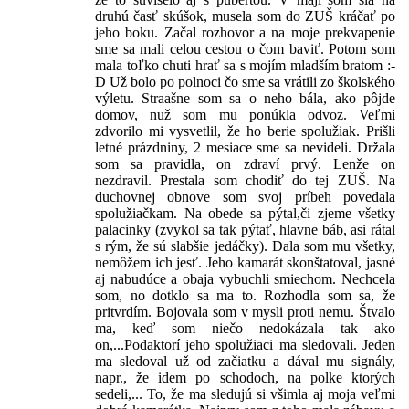
druhú časť skúšok, musela som do ZUŠ kráčať po
jeho boku. Začal rozhovor a na moje prekvapenie
sme sa mali celou cestou o čom baviť. Potom som
mala toľko chuti hrať sa s mojím mladším bratom :-
D Už bolo po polnoci čo sme sa vrátili zo školského
výletu. Straašne som sa o neho bála, ako pôjde
domov, nuž som mu ponúkla odvoz. Veľmi
zdvorilo mi vysvetlil, že ho berie spolužiak. Prišli
letné prázdniny, 2 mesiace sme sa nevideli. Držala
som sa pravidla, on zdraví prvý. Lenže on
nezdravil. Prestala som chodiť do tej ZUŠ. Na
duchovnej obnove som svoj príbeh povedala
spolužiačkam. Na obede sa pýtal,či zjeme všetky
palacinky (zvykol sa tak pýtať, hlavne báb, asi rátal
s rým, že sú slabšie jedáčky). Dala som mu všetky,
nemôžem ich jesť. Jeho kamarát skonštatoval, jasné
aj nabudúce a obaja vybuchli smiechom. Nechcela
som, no dotklo sa ma to. Rozhodla som sa, že
pritvrdím. Bojovala som v mysli proti nemu. Štvalo
ma, keď som niečo nedokázala tak ako
on,...Podaktorí jeho spolužiaci ma sledovali. Jeden
ma sledoval už od začiatku a dával mu signály,
napr., že idem po schodoch, na polke ktorých
sedeli,... To, že ma sledujú si všimla aj moja veľmi