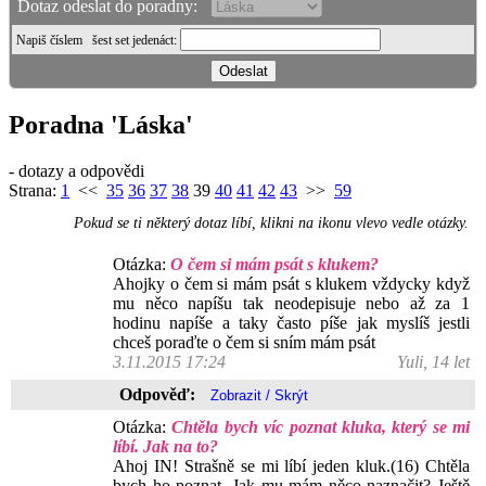
Dotaz odeslat do poradny:
Napiš číslem
šest set jedenáct
:
Poradna 'Láska'
- dotazy a odpovědi
Strana:
1
<<
35
36
37
38
39
40
41
42
43
>>
59
Pokud se ti některý dotaz líbí, klikni na ikonu vlevo vedle otázky.
Otázka:
O čem si mám psát s klukem?
Ahojky o čem si mám psát s klukem vždycky když
mu něco napíšu tak neodepisuje nebo až za 1
hodinu napíše a taky často píše jak myslíš jestli
chceš poraďte o čem si sním mám psát
3.11.2015 17:24
Yuli, 14 let
Odpověď:
Otázka:
Chtěla bych víc poznat kluka, který se mi
líbí. Jak na to?
Ahoj IN! Strašně se mi líbí jeden kluk.(16) Chtěla
bych ho poznat. Jak mu mám něco naznačit? Ještě