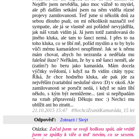
Nejdřív jsem nevěděla, jako moc vážně to myslel,
ale při dalším setkání jsem na něm viděla různé
projevy zamilovanosti. Teď jsme si několik dnů za
sebou dlouho psali, on mi několikrát naznačil své
sympatie, ale já se vlastně ani pořádně nevyjádřila,
jak náš vztah vidím já. Já jsem totiž zamilovaná do
jiného kluka, ale tam to šanci nemá. I přes to na
toho kluka, co se líbí mě, pořád myslím a to by bylo
vůči mému kamarádovi neupřímné. Jak se k němu
mám chovat, abych ho nezranila a nedělala mu
falešné iluze? Neříkám, že by u mě šanci neměl, ale
(zatím?) ho beru jako kamaráda. Mám docela
výčitky svědomí, i když na fb vidím citáty typu:
Říká, že chce hodného kluka, ale pak jde za
největším (variabilní neslušné slovo :D) v okolí. Ale
zamilovanosti se poručit nedá, i když se nám líbí
někdo, s kým být nemůžeme... (ani si nepřipadám
na vztah připravená) Děkuju moc :) Nechci mu
ublížit ani ho ztratit...
21.10.2015 15:47
#NechciZranitKamaráda, 15 let
Odpověď:
Otázka:
Začal jsem se svojí holkou spát, ale vrátil
jsem se zpátky k víře a teď nevím, co se sexem.