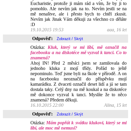
Eucharistie, protože ji mám rád a vím, že by ji to
pomohlo. Ale nevím jak na to. Nevím jestli se na
mě nenaštve, ale i přesto bych to chtěl zkusit.
Nevím jak Jinak Vám děkuji za všechno co děláte
:D
19.10.2015 19:53
aaa, 16 let
Odpověď:
Otázka:
Kluk, který se mi líbí, mě označil na
facebooku a na diskotéce mě vyzval k tanci. Co to
znamená?
Ahoj IN! Před 2 měsíci jsem se zamilovala do
jednoho kluka z mojí třídy. Pořád to ještě
nepominulo. Teď jsme byli na škole v přírodě. A on
na facebooku neoznačil do příspěvku mojí
kamarádku. Z dvaceti označil deset lidí a já se tam
dostala taky. Celý dny na mě koukal a na diskotéce
mě dokonce vyzval k tanci. Myslíte že to něco
znamená? Předem děkuji.
16.10.2015 22:00
Alina, 15 let
Odpověď:
Otázka:
Mám popřát k svátku klukovi, který se mi
líbí, ale moc mě nemusí?