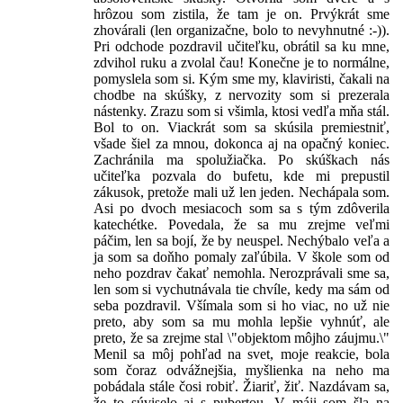
hrôzou som zistila, že tam je on. Prvýkrát sme
zhovárali (len organizačne, bolo to nevyhnutné :-)).
Pri odchode pozdravil učiteľku, obrátil sa ku mne,
zdvihol ruku a zvolal čau! Konečne je to normálne,
pomyslela som si. Kým sme my, klaviristi, čakali na
chodbe na skúšky, z nervozity som si prezerala
nástenky. Zrazu som si všimla, ktosi vedľa mňa stál.
Bol to on. Viackrát som sa skúsila premiestniť,
všade šiel za mnou, dokonca aj na opačný koniec.
Zachránila ma spolužiačka. Po skúškach nás
učiteľka pozvala do bufetu, kde mi prepustil
zákusok, pretože mali už len jeden. Nechápala som.
Asi po dvoch mesiacoch som sa s tým zdôverila
katechétke. Povedala, že sa mu zrejme veľmi
páčim, len sa bojí, že by neuspel. Nechýbalo veľa a
ja som sa doňho pomaly zaľúbila. V škole som od
neho pozdrav čakať nemohla. Nerozprávali sme sa,
len som si vychutnávala tie chvíle, kedy ma sám od
seba pozdravil. Všímala som si ho viac, no už nie
preto, aby som sa mu mohla lepšie vyhnúť, ale
preto, že sa zrejme stal \"objektom môjho záujmu.\"
Menil sa môj pohľad na svet, moje reakcie, bola
som čoraz odvážnejšia, myšlienka na neho ma
pobádala stále čosi robiť. Žiariť, žiť. Nazdávam sa,
že to súviselo aj s pubertou. V máji som šla na