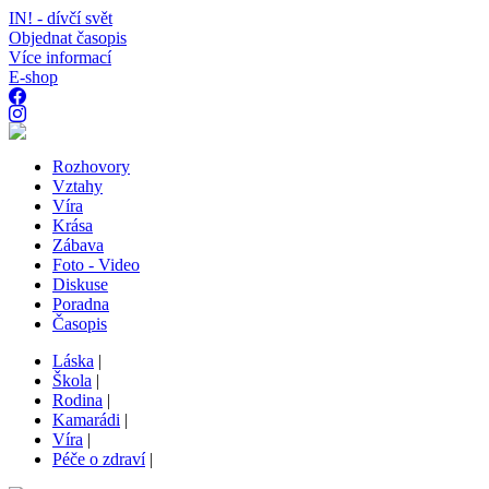
IN! - dívčí svět
Objednat časopis
Více informací
E-shop
Rozhovory
Vztahy
Víra
Krása
Zábava
Foto - Video
Diskuse
Poradna
Časopis
Láska
|
Škola
|
Rodina
|
Kamarádi
|
Víra
|
Péče o zdraví
|