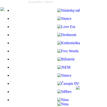
(za poslední 2 měsíce)