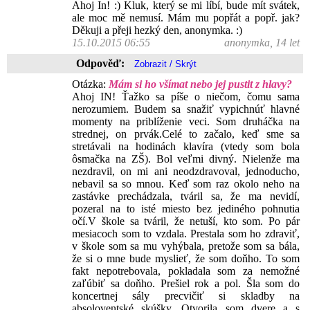
Ahoj In! :) Kluk, který se mi líbí, bude mít svátek,
ale moc mě nemusí. Mám mu popřát a popř. jak?
Děkuji a přeji hezký den, anonymka. :)
15.10.2015 06:55
anonymka, 14 let
Odpověď:
Otázka:
Mám si ho všímat nebo jej pustit z hlavy?
Ahoj IN! Ťažko sa píše o niečom, čomu sama
nerozumiem. Budem sa snažiť vypichnúť hlavné
momenty na priblíženie veci. Som druháčka na
strednej, on prvák.Celé to začalo, keď sme sa
stretávali na hodinách klavíra (vtedy som bola
ôsmačka na ZŠ). Bol veľmi divný. Nielenže ma
nezdravil, on mi ani neodzdravoval, jednoducho,
nebavil sa so mnou. Keď som raz okolo neho na
zastávke prechádzala, tváril sa, že ma nevidí,
pozeral na to isté miesto bez jediného pohnutia
očí.V škole sa tváril, že netuší, kto som. Po pár
mesiacoch som to vzdala. Prestala som ho zdraviť,
v škole som sa mu vyhýbala, pretože som sa bála,
že si o mne bude myslieť, že som doňho. To som
fakt nepotrebovala, pokladala som za nemožné
zaľúbiť sa doňho. Prešiel rok a pol. Šla som do
koncertnej sály precvičiť si skladby na
absoloventské skúšky. Otvorila som dvere a s