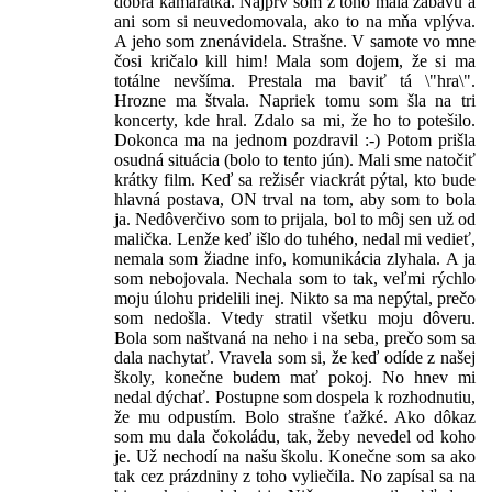
dobrá kamarátka. Najprv som z toho mala zábavu a
ani som si neuvedomovala, ako to na mňa vplýva.
A jeho som znenávidela. Strašne. V samote vo mne
čosi kričalo kill him! Mala som dojem, že si ma
totálne nevšíma. Prestala ma baviť tá \"hra\".
Hrozne ma štvala. Napriek tomu som šla na tri
koncerty, kde hral. Zdalo sa mi, že ho to potešilo.
Dokonca ma na jednom pozdravil :-) Potom prišla
osudná situácia (bolo to tento jún). Mali sme natočiť
krátky film. Keď sa režisér viackrát pýtal, kto bude
hlavná postava, ON trval na tom, aby som to bola
ja. Nedôverčivo som to prijala, bol to môj sen už od
malička. Lenže keď išlo do tuhého, nedal mi vedieť,
nemala som žiadne info, komunikácia zlyhala. A ja
som nebojovala. Nechala som to tak, veľmi rýchlo
moju úlohu pridelili inej. Nikto sa ma nepýtal, prečo
som nedošla. Vtedy stratil všetku moju dôveru.
Bola som naštvaná na neho i na seba, prečo som sa
dala nachytať. Vravela som si, že keď odíde z našej
školy, konečne budem mať pokoj. No hnev mi
nedal dýchať. Postupne som dospela k rozhodnutiu,
že mu odpustím. Bolo strašne ťažké. Ako dôkaz
som mu dala čokoládu, tak, žeby nevedel od koho
je. Už nechodí na našu školu. Konečne som sa ako
tak cez prázdniny z toho vyliečila. No zapísal sa na