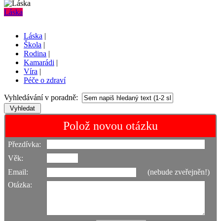
Láska
Láska
|
Škola
|
Rodina
|
Kamarádi
|
Víra
|
Péče o zdraví
Vyhledávání v poradně:
Polož novou otázku
Přezdívka:
Věk:
Email:
(nebude zveřejněn!)
Otázka: