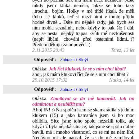
nikdy jsem kluka neměla, takže se toho taky
,,trochu,, bojím. Holky v mé třídě říkali, že měli
třeba i 7 kluků, teď si mezi nimi v tomto přijdu
hodně divně... Dáte mi nějaké rady, jak bych ses
ním mohla seznámit, nebo kdyby to pak šlo i dál,
aby se nestal nějaký trapas kvůli mé nezkušenosti
(např: líbání, chování před ostatními lidmi...)?
Předem děkuju za odpověď :)
2.11.2015 20:43
Terez, 13 let
Odpověď:
Otázka:
Jak říct klukovi, že se s ním chci líbat?
ahoj, jak mám klukovi říct že se s nim chci líbat ?
29.10.2015 17:32
Natka, 14 let
Odpověď:
Otázka:
Zamiloval se do mě kamarád. Jak ho
odmítnout a neublížit mu?
Ahoj IN! :) Na spolču jsem se skamarádila s jedním
klukem (15) a jako kamaráda jsem si ho moc
oblíbila. Sice jsme toho spolu nezažili tolik, ale
když už byla nějaká situace, tak jsme se spolu dobře
bavili, má i mnoho vlastností, co se mi na něm líbí.
Nedávno mi ale napsal, že se do mě zamiloval.