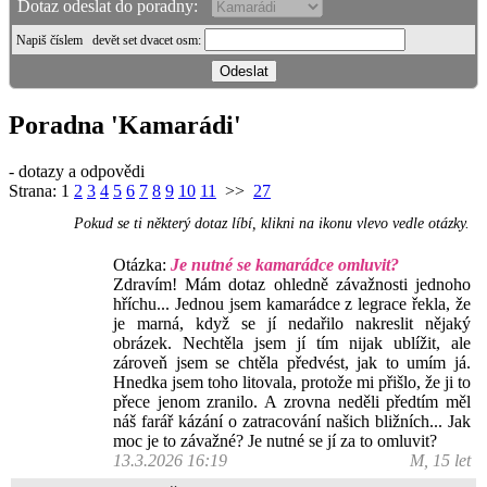
Dotaz odeslat do poradny:
Napiš číslem
devět set dvacet osm
:
Poradna 'Kamarádi'
- dotazy a odpovědi
Strana:
1
2
3
4
5
6
7
8
9
10
11
>>
27
Pokud se ti některý dotaz líbí, klikni na ikonu vlevo vedle otázky.
Otázka:
Je nutné se kamarádce omluvit?
Zdravím! Mám dotaz ohledně závažnosti jednoho
hříchu... Jednou jsem kamarádce z legrace řekla, že
je marná, když se jí nedařilo nakreslit nějaký
obrázek. Nechtěla jsem jí tím nijak ublížit, ale
zároveň jsem se chtěla předvést, jak to umím já.
Hnedka jsem toho litovala, protože mi přišlo, že ji to
přece jenom zranilo. A zrovna neděli předtím měl
náš farář kázání o zatracování našich bližních... Jak
moc je to závažné? Je nutné se jí za to omluvit?
13.3.2026 16:19
M, 15 let