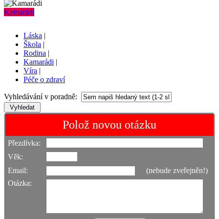
Kamarádi
Láska
|
Škola
|
Rodina
|
Kamarádi
|
Víra
|
Péče o zdraví
Vyhledávání v poradně:
Polož novou otázku
Přezdívka:
Věk:
Email:
(nebude zveřejněn!)
Otázka: