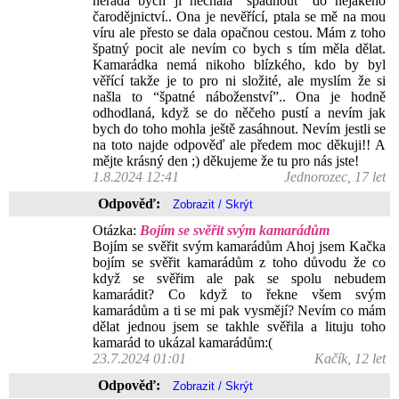
nerada bych ji nechala “spadnout” do nějakého
čarodějnictví.. Ona je nevěřící, ptala se mě na mou
víru ale přesto se dala opačnou cestou. Mám z toho
špatný pocit ale nevím co bych s tím měla dělat.
Kamarádka nemá nikoho blízkého, kdo by byl
věřící takže je to pro ni složité, ale myslím že si
našla to “špatné náboženství”.. Ona je hodně
odhodlaná, když se do něčeho pustí a nevím jak
bych do toho mohla ještě zasáhnout. Nevím jestli se
na toto najde odpověď ale předem moc děkuji!! A
mějte krásný den ;) děkujeme že tu pro nás jste!
1.8.2024 12:41
Jednorozec, 17 let
Odpověď:
Otázka:
Bojím se svěřit svým kamarádům
Bojím se svěřit svým kamarádům Ahoj jsem Kačka
bojím se svěřit kamarádům z toho důvodu že co
když se svěřim ale pak se spolu nebudem
kamarádit? Co když to řekne všem svým
kamarádům a ti se mi pak vysmějí? Nevím co mám
dělat jednou jsem se takhle svěřila a lituju toho
kamarád to ukázal kamarádům:(
23.7.2024 01:01
Kačík, 12 let
Odpověď: