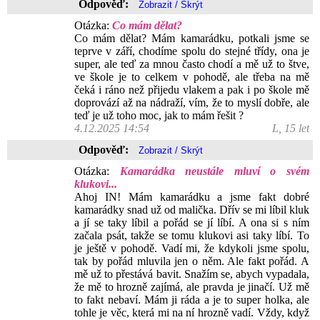
Odpověď:
Otázka:
Co mám dělat?
Co mám dělat? Mám kamarádku, potkali jsme se
teprve v září, chodíme spolu do stejné třídy, ona je
super, ale teď za mnou často chodí a mě už to štve,
ve škole je to celkem v pohodě, ale třeba na mě
čeká i ráno než přijedu vlakem a pak i po škole mě
doprovází až na nádraží, vím, že to myslí dobře, ale
teď je už toho moc, jak to mám řešit ?
4.12.2025 14:54
L, 15 let
Odpověď:
Otázka:
Kamarádka neustále mluví o svém
klukovi...
Ahoj IN! Mám kamarádku a jsme fakt dobré
kamarádky snad už od malička. Dřív se mi líbil kluk
a jí se taky líbil a pořád se jí líbí. A ona si s ním
začala psát, takže se tomu klukovi asi taky líbí. To
je ještě v pohodě. Vadí mi, že kdykoli jsme spolu,
tak by pořád mluvila jen o něm. Ale fakt pořád. A
mě už to přestává bavit. Snažím se, abych vypadala,
že mě to hrozně zajímá, ale pravda je jinačí. Už mě
to fakt nebaví. Mám ji ráda a je to super holka, ale
tohle je věc, která mi na ní hrozně vadí. Vždy, když