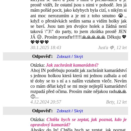
prostě vidět, že ostatní jsou s nimi v pohodě. Jen já
mám pořád pocit, jako kdybych byla cizí, s nikým si
ani moc nerozumím a je mi z toho smutno 😭.,
když o přestávkách sedím sama a vidím holky jak
se baví. Jsou tam jen dvojice holek a žádná není
taková \"3\" do party, to jsem zkrátka prostě JEN
JÁ 😥. Prosím poraďte!!!!!!🙏🙏🙏🙏🙏 Děkuju 💖
💖💖💖💖
30.1.2025 18:43
Jusťa 🍓, 12 let
Odpověď:
Otázka:
Jak zachránit kamarádství?
Ahoj IN potřebuju poradit jak zachránit kamarádství
s jednou holkou která která mi jednou zalhala a od
té doby se to s ní a s naším vztahem vleče. Nevím
co mám dělat když se mi moje nejlepší kamarádství
rozpadá před očima. Prosím máte nějakou radu🙏🙏
😞...
4.12.2024 20:57
Bety, 12 let
Odpověď:
Otázka:
Chtěla bych se zeptat, jak poznat, kdo je
opravdový kamarád?
Ahojky do In! Chtěla bych se zeptat, jak poznat,