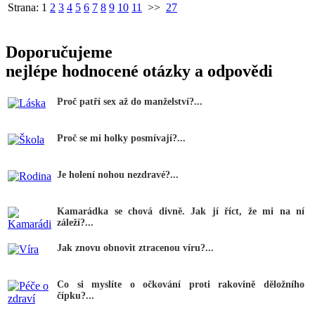
Strana:
1
2
3
4
5
6
7
8
9
10
11
>>
27
Doporučujeme
nejlépe hodnocené otázky a odpovědi
Proč patří sex až do manželství?...
Proč se mi holky posmívají?...
Je holení nohou nezdravé?...
Kamarádka se chová divně. Jak jí říct, že mi na ní
záleží?...
Jak znovu obnovit ztracenou víru?...
Co si myslíte o očkování proti rakovině děložního
čípku?...