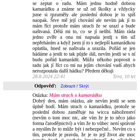
se zeptat o radu. Mám jednu hodně dobrou
kamarádku a známe se už od školky a vždycky
jsme si rpzuměly ale poslední dobou je to spíš
naopak. Štve mě její chování ale nevím jak jí to
mám říct protože mám strach že se urazí a bude
naštvaná. Dělá mi to, co se jí nelíbí. Mám ráda
jedno zvíře a ona mi napsala jestlj s tím už
nepřeháním a když jsem jí to s nejlepší kamarádkou
oplatila, hned se naštvala a urazila. Pořád se jen
hádáme a jestli to tak půjde dál, nevím jestli se s ní
budu pořád kamarádit. Můžu někoho poprosit o
radu jak jí říct co mi na jejím chování vadí abych
nerozpoutala další hádku? Předem děkuji
28.8.2024 22:41
Tera, 10 let
Odpověď:
Otázka:
Mám strach o kamarádku
Dobrý den, mám otázku, ale nevím jestli se sem
úplně hodí. Mám strach o kamarádku, protože se
poslední dobou zaměřuje na wicca náboženství
(nevím o tom moc nic, ale vím že je to něco jako
forma čarodějnictví) a vím že to vůbec není správné
a myslím že to může být i nebezpečné.. Nevím co s
tím, protože je pravda, že je to její život ale moc