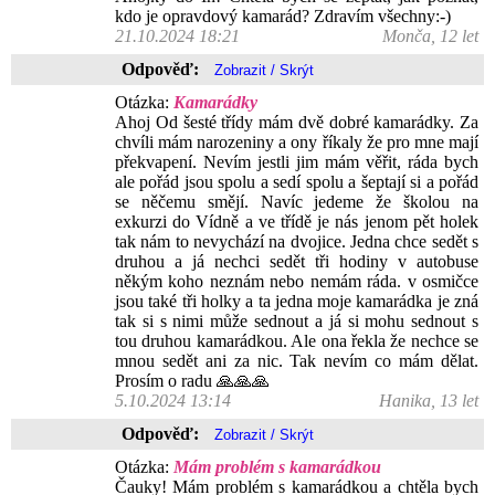
kdo je opravdový kamarád? Zdravím všechny:-)
21.10.2024 18:21
Monča, 12 let
Odpověď:
Otázka:
Kamarádky
Ahoj Od šesté třídy mám dvě dobré kamarádky. Za
chvíli mám narozeniny a ony říkaly že pro mne mají
překvapení. Nevím jestli jim mám věřit, ráda bych
ale pořád jsou spolu a sedí spolu a šeptají si a pořád
se něčemu smějí. Navíc jedeme že školou na
exkurzi do Vídně a ve třídě je nás jenom pět holek
tak nám to nevychází na dvojice. Jedna chce sedět s
druhou a já nechci sedět tři hodiny v autobuse
někým koho neznám nebo nemám ráda. v osmičce
jsou také tři holky a ta jedna moje kamarádka je zná
tak si s nimi může sednout a já si mohu sednout s
tou druhou kamarádkou. Ale ona řekla že nechce se
mnou sedět ani za nic. Tak nevím co mám dělat.
Prosím o radu 🙏🙏🙏
5.10.2024 13:14
Hanika, 13 let
Odpověď:
Otázka:
Mám problém s kamarádkou
Čauky! Mám problém s kamarádkou a chtěla bych