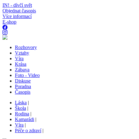
IN! - dívčí svět
Objednat časopis
Více informací
E-shop
Rozhovory
Vztahy
Víra
Krása
Zábava
Foto - Video
Diskuse
Poradna
Časopis
Láska
|
Škola
|
Rodina
|
Kamarádi
|
Víra
|
Péče o zdraví
|