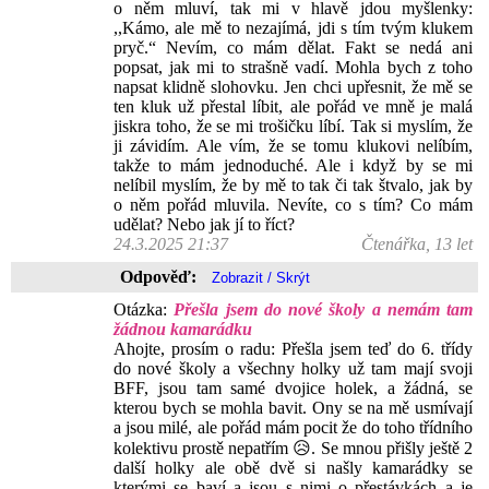
o něm mluví, tak mi v hlavě jdou myšlenky:
,,Kámo, ale mě to nezajímá, jdi s tím tvým klukem
pryč.“ Nevím, co mám dělat. Fakt se nedá ani
popsat, jak mi to strašně vadí. Mohla bych z toho
napsat klidně slohovku. Jen chci upřesnit, že mě se
ten kluk už přestal líbit, ale pořád ve mně je malá
jiskra toho, že se mi trošičku líbí. Tak si myslím, že
ji závidím. Ale vím, že se tomu klukovi nelíbím,
takže to mám jednoduché. Ale i když by se mi
nelíbil myslím, že by mě to tak či tak štvalo, jak by
o něm pořád mluvila. Nevíte, co s tím? Co mám
udělat? Nebo jak jí to říct?
24.3.2025 21:37
Čtenářka, 13 let
Odpověď:
Otázka:
Přešla jsem do nové školy a nemám tam
žádnou kamarádku
Ahojte, prosím o radu: Přešla jsem teď do 6. třídy
do nové školy a všechny holky už tam mají svoji
BFF, jsou tam samé dvojice holek, a žádná, se
kterou bych se mohla bavit. Ony se na mě usmívají
a jsou milé, ale pořád mám pocit že do toho třídního
kolektivu prostě nepatřím 😥. Se mnou přišly ještě 2
další holky ale obě dvě si našly kamarádky se
kterými se baví a jsou s nimi o přestávkách a je