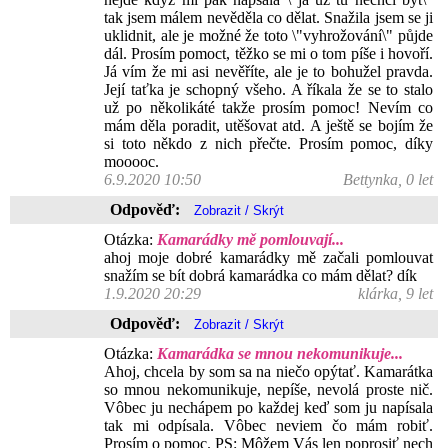
tak jsem málem nevěděla co dělat. Snažila jsem se ji
uklidnit, ale je možné že toto \"vyhrožování\" půjde
dál. Prosím pomoct, těžko se mi o tom píše i hovoří.
Já vím že mi asi nevěříte, ale je to bohužel pravda.
Její taťka je schopný všeho. A říkala že se to stalo
už po několikáté takže prosím pomoc! Nevím co
mám děla poradit, utěšovat atd. A ještě se bojím že
si toto někdo z nich přečte. Prosím pomoc, díky
mooooc.
6.9.2020 10:50
Bettynka, 0 let
Odpověď:
Otázka:
Kamarádky mě pomlouvají...
ahoj moje dobré kamarádky mě začali pomlouvat
snažím se bít dobrá kamarádka co mám dělat? dík
1.9.2020 20:29
klárka, 9 let
Odpověď:
Otázka:
Kamarádka se mnou nekomunikuje...
Ahoj, chcela by som sa na niečo opýtať. Kamarátka
so mnou nekomunikuje, nepíše, nevolá proste nič.
Vôbec ju nechápem po každej keď som ju napísala
tak mi odpísala. Vôbec neviem čo mám robiť.
Prosím o pomoc. PS: Môžem Vás len poprosiť nech