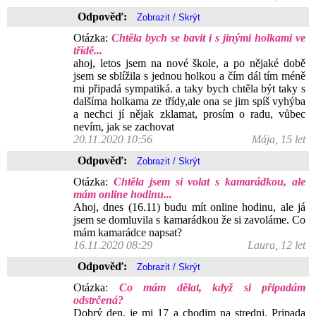
Odpověď:
Otázka:
Chtěla bych se bavit i s jinými holkami ve
třídě...
ahoj, letos jsem na nové škole, a po nějaké době
jsem se sblížila s jednou holkou a čím dál tím méně
mi připadá sympatiká. a taky bych chtěla být taky s
dalšíma holkama ze třídy,ale ona se jim spíš vyhýba
a nechci jí nějak zklamat, prosím o radu, vůbec
nevím, jak se zachovat
20.11.2020 10:56
Mája, 15 let
Odpověď:
Otázka:
Chtěla jsem si volat s kamarádkou, ale
mám online hodinu...
Ahoj, dnes (16.11) budu mít online hodinu, ale já
jsem se domluvila s kamarádkou že si zavoláme. Co
mám kamarádce napsat?
16.11.2020 08:29
Laura, 12 let
Odpověď:
Otázka:
Co mám dělat, když si připadám
odstrčená?
Dobrý den, je mi 17 a chodim na stredni. Pripada