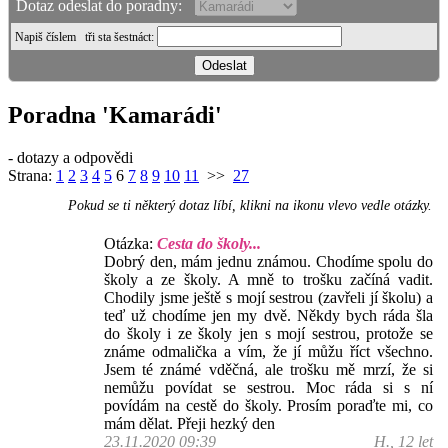
Dotaz odeslat do poradny:
Napiš číslem
tři sta šestnáct
:
Poradna 'Kamarádi'
- dotazy a odpovědi
Strana:
1
2
3
4
5
6
7
8
9
10
11
>>
27
Pokud se ti některý dotaz líbí, klikni na ikonu vlevo vedle otázky.
Otázka:
Cesta do školy...
Dobrý den, mám jednu známou. Chodíme spolu do
školy a ze školy. A mně to trošku začíná vadit.
Chodily jsme ještě s mojí sestrou (zavřeli jí školu) a
teď už chodíme jen my dvě. Někdy bych ráda šla
do školy i ze školy jen s mojí sestrou, protože se
známe odmalička a vím, že jí můžu říct všechno.
Jsem té známé vděčná, ale trošku mě mrzí, že si
nemůžu povídat se sestrou. Moc ráda si s ní
povídám na cestě do školy. Prosím poraďte mi, co
mám dělat. Přeji hezký den
23.11.2020 09:39
H., 12 let