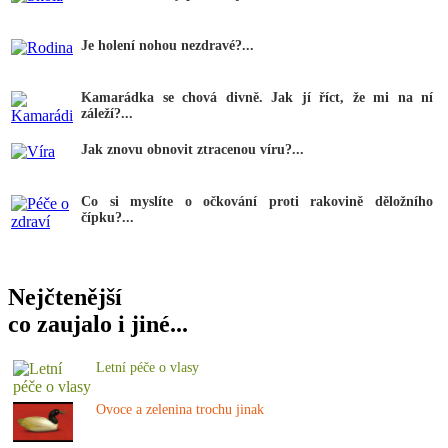
Je holení nohou nezdravé?...
Kamarádka se chová divně. Jak jí říct, že mi na ní
záleží?...
Jak znovu obnovit ztracenou víru?...
Co si myslíte o očkování proti rakovině děložního
čípku?...
Nejčtenější
co zaujalo i jiné...
Letní péče o vlasy
Ovoce a zelenina trochu jinak