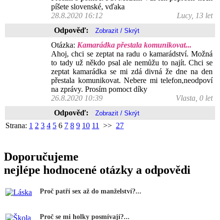
píšete slovenské, vďaka
28.8.2020 16:12
Lucy, 13 let
Odpověď:
Otázka:
Kamarádka přestala komunikovat...
Ahoj, chci se zeptat na radu o kamarádství. Možná
to tady už někdo psal ale nemůžu to najít. Chci se
zeptat kamarádka se mi zdá divná že dne na den
přestala komunikovat. Nebere mi telefon,neodpoví
na zprávy. Prosím pomoct díky
26.8.2020 10:39
Vlasta, 0 let
Odpověď:
Strana:
1
2
3
4
5
6
7
8
9
10
11
>>
27
Doporučujeme
nejlépe hodnocené otázky a odpovědi
Proč patří sex až do manželství?...
Proč se mi holky posmívají?...