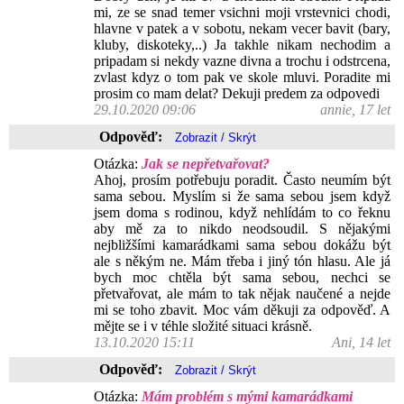
mi, ze se snad temer vsichni moji vrstevnici chodi,
hlavne v patek a v sobotu, nekam vecer bavit (bary,
kluby, diskoteky,..) Ja takhle nikam nechodim a
pripadam si nekdy vazne divna a trochu i odstrcena,
zvlast kdyz o tom pak ve skole mluvi. Poradite mi
prosim co mam delat? Dekuji predem za odpovedi
29.10.2020 09:06
annie, 17 let
Odpověď:
Otázka:
Jak se nepřetvařovat?
Ahoj, prosím potřebuju poradit. Často neumím být
sama sebou. Myslím si že sama sebou jsem když
jsem doma s rodinou, když nehlídám to co řeknu
aby mě za to nikdo neodsoudil. S nějakými
nejbližšími kamarádkami sama sebou dokážu být
ale s někým ne. Mám třeba i jiný tón hlasu. Ale já
bych moc chtěla být sama sebou, nechci se
přetvařovat, ale mám to tak nějak naučené a nejde
mi se toho zbavit. Moc vám děkuji za odpověď. A
mějte se i v téhle složité situaci krásně.
13.10.2020 15:11
Ani, 14 let
Odpověď:
Otázka:
Mám problém s mými kamarádkami