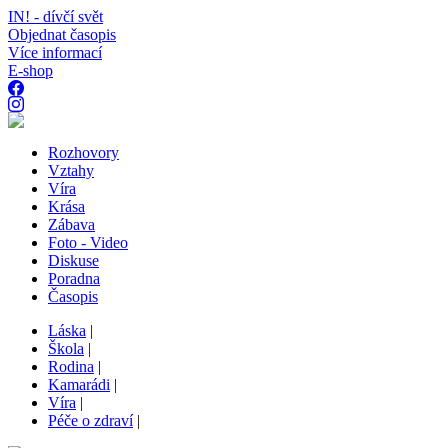
IN! - dívčí svět
Objednat časopis
Více informací
E-shop
Rozhovory
Vztahy
Víra
Krása
Zábava
Foto - Video
Diskuse
Poradna
Časopis
Láska
|
Škola
|
Rodina
|
Kamarádi
|
Víra
|
Péče o zdraví
|