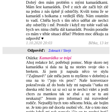
Dobrý den mám problém s mými kamarádkami.
Mám šest kamarádek. Dvě z nich ale začli být zlé
na jednu z nás úplně jí odstrčily. Kvůli tomu že se
kamarádí s holkama z vedlejší třídy. Nám ostatním
to vadí. Chtěla bych s tím něco udělat ale nechci
aby odstrčily i mě. Protože i když my tohle vadí tak
bych ses nima chtěla dál kamarádit. Prosím poradíte
co mám v téhle situaci dělat? Předem moc děkuju za
odpověď ♥️
1.10.2020 20:03
Bětka, 13 let
Odpověď:
Otázka:
Kamarádka se trápí
Ahoj redakce In!, potřebuji pomoc. Moje skoro nej
kamarádka si dala na Ig na stories svoje oko s
brekem. Já jsem ji napsala něco ve stylu
\"Zajímavé\" (ale měla jsem to myšleno v dobrém) a
ona na to \"jojo vis proc\" Naše konverzace
pokračovala až do bodu kdy mi napsala \"tatka mi
dneska rekl bez uz sz oci uz te nechci videt a jestli
chces za mamkou tak se zbal a uz se tu ani
neukazuj\" Jenom pro informaci má rozvedené
rodiče. Nejraději bych toto někomu řekla, ale bojím
se. Je toto pro mě docela osobní věc. Ale o toto moc
nejde když mi pak napsala \"ja uz tu nechci byt\"