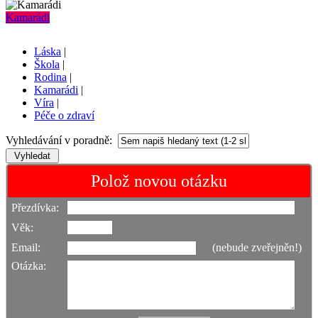
Kamarádi
Láska
|
Škola
|
Rodina
|
Kamarádi
|
Víra
|
Péče o zdraví
Vyhledávání v poradně:
Polož novou otázku
Přezdívka:
Věk:
Email:
(nebude zveřejněn!)
Otázka: