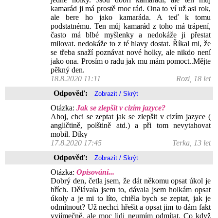
kamarád ji má prostě moc rád. Ona to ví už asi rok,
ale bere ho jako kamaráda. A teď k tomu
podstatnému. Ten můj kamarád z toho má trápení,
často má blbé myšlenky a nedokáže ji přestat
milovat. nedokáže to z té hlavy dostat. Říkal mi, že
se třeba snaží poznávat nové holky, ale nikdo není
jako ona. Prosím o radu jak mu mám pomoct..Mějte
pěkný den.
18.8.2020 11:11
Rozi, 18 let
Odpověď:
Otázka:
Jak se zlepšit v cizím jazyce?
Ahoj, chci se zeptat jak se zlepšit v cizím jazyce (
angličtině, polštině atd.) a při tom nevytahovat
mobil. Díky
17.8.2020 17:45
Terka, 13 let
Odpověď:
Otázka:
Opisování...
Dobrý den, četla jsem, že dát někomu opsat úkol je
hřích. Dělávala jsem to, dávala jsem holkám opsat
úkoly a je mi to líto, chtěla bych se zeptat, jak je
odmítnout? Už nechci hřešit a opsat jim to dám fakt
vyjímečně, ale moc lidi neumím odmítat. Co když