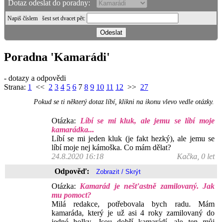
Dotaz odeslat do poradny:
Napiš číslem
šest set dvacet pět
:
Poradna 'Kamarádi'
- dotazy a odpovědi
Strana:
1
<<
2
3
4
5
6
7
8
9
10
11
12
>>
27
Pokud se ti některý dotaz líbí, klikni na ikonu vlevo vedle otázky.
Otázka:
Líbí se mi kluk, ale jemu se líbí moje
kamarádka...
Líbí se mi jeden kluk (je fakt hezký), ale jemu se
líbí moje nej kámoška. Co mám dělat?
24.8.2020 16:18
Kačka, 0 let
Odpověď:
Otázka:
Kamarád je nešťastně zamilovaný. Jak
mu pomoct?
Milá redakce, potřebovala bych radu. Mám
kamaráda, který je už asi 4 roky zamilovaný do
jedné holky. Jsou dobří kamarádí, ale ten můj