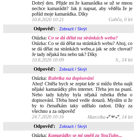
Dobrý den. Přijde mi že kamarádka se už se mnou
nechce kamarádit? Jak ji napsat, aby věděla že je
pořád moje kamarádka. Díky
10.8.2020 10:21
Gabča, 0 let
Odpověď:
Otázka:
Co se dá dělat na stránkách webu?
Otázka: Co se dá dělat na stránkách webu? Ahoj, co
se dá dělat na stránkách webu,a jak se zde chovat?
Je tady nějaká hra nebo tak? Díky
10.8.2020 10:09
S., 14 let
Odpověď:
Otázka:
Rubrika na dopisování
Ahoj! Chtěla bych se zeptat kde si můžu třeba najít
nějaké kamarádky přes internet. Třeba jen na psaní.
Nebo tady kdyby byla nějaká rubrika třeba o
dopisování. Třeba hned vedle dotazů. Myslím si že
by to čtenařkám taky udělalo radost. Díky za
všechno a za odpověď
24.7.2020 10:16
Marcelka💕❤💕, 14 let
Odpověď:
Otázka:
Kamarádky se mi smějí za YouTube...