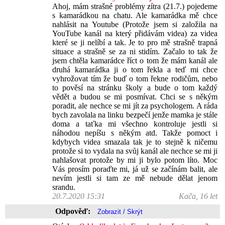
Ahoj, mám strašné problémy zítra (21.7.) pojedeme
s kamarádkou na chatu. Ale kamarádka mě chce
nahlásit na Youtube (Protože jsem si založila na
YouTube kanál na který přidávám videa) za videa
které se ji nelíbí a tak. Je to pro mě strašně trapná
situace a strašně se za ni stidím. Začalo to tak že
jsem chtěla kamarádce říct o tom že mám kanál ale
druhá kamarádka ji o tom řekla a teď mi chce
vyhrožovat tím že buď o tom řekne rodičům, nebo
to pověsí na stránku školy a bude o tom každý
vědět a budou se mi posmívat. Chci se s někým
poradit, ale nechce se mi jít za psychologem. A ráda
bych zavolala na linku bezpečí jenže mamka je stále
doma a taťka mi všechno kontroluje jestli si
náhodou nepíšu s někým atd. Takže pomoct i
kdybych videa smazala tak je to stejně k ničemu
protože si to vydala na svůj kanál ale nechce se mi ji
nahlašovat protože by mi ji bylo potom líto. Moc
Vás prosím poraďte mi, já už se začínám balit, ale
nevím jestli si tam ze mě nebude dělat jenom
srandu.
20.7.2020 15:31
Kača, 16 let
Odpověď: