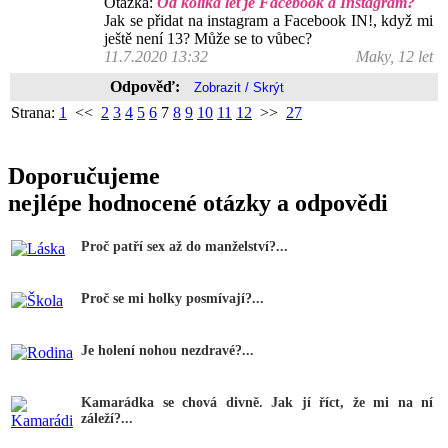
Otázka:
Od kolika let je Facebook a Instagram?
Jak se přidat na instagram a Facebook IN!, když mi
ještě není 13? Může se to vůbec?
11.7.2020 13:32
Maky, 12 let
Odpověď:
Strana:
1
<<
2
3
4
5
6
7
8
9
10
11
12
>>
27
Doporučujeme
nejlépe hodnocené otázky a odpovědi
Proč patří sex až do manželství?...
Proč se mi holky posmívají?...
Je holení nohou nezdravé?...
Kamarádka se chová divně. Jak jí říct, že mi na ní
záleží?...