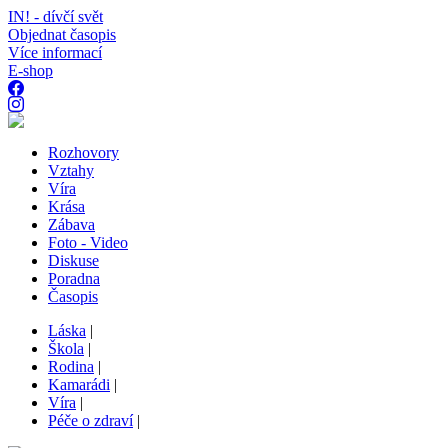
IN! - dívčí svět
Objednat časopis
Více informací
E-shop
Rozhovory
Vztahy
Víra
Krása
Zábava
Foto - Video
Diskuse
Poradna
Časopis
Láska
|
Škola
|
Rodina
|
Kamarádi
|
Víra
|
Péče o zdraví
|