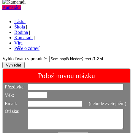
Kamarádi
Láska
|
Škola
|
Rodina
|
Kamarádi
|
Víra
|
Péče o zdraví
Vyhledávání v poradně:
Polož novou otázku
Přezdívka:
Věk:
Email:
(nebude zveřejněn!)
Otázka: