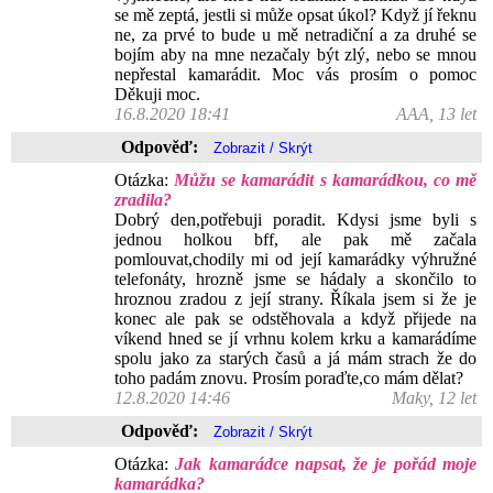
se mě zeptá, jestli si může opsat úkol? Když jí řeknu
ne, za prvé to bude u mě netradiční a za druhé se
bojím aby na mne nezačaly být zlý, nebo se mnou
nepřestal kamarádit. Moc vás prosím o pomoc
Děkuji moc.
16.8.2020 18:41
AAA, 13 let
Odpověď:
Otázka:
Můžu se kamarádit s kamarádkou, co mě
zradila?
Dobrý den,potřebuji poradit. Kdysi jsme byli s
jednou holkou bff, ale pak mě začala
pomlouvat,chodily mi od její kamarádky výhružné
telefonáty, hrozně jsme se hádaly a skončilo to
hroznou zradou z její strany. Říkala jsem si že je
konec ale pak se odstěhovala a když přijede na
víkend hned se jí vrhnu kolem krku a kamarádíme
spolu jako za starých časů a já mám strach že do
toho padám znovu. Prosím poraďte,co mám dělat?
12.8.2020 14:46
Maky, 12 let
Odpověď:
Otázka:
Jak kamarádce napsat, že je pořád moje
kamarádka?