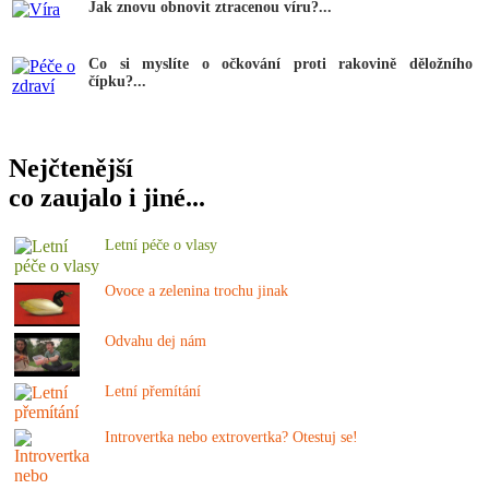
Jak znovu obnovit ztracenou víru?...
Co si myslíte o očkování proti rakovině děložního
čípku?...
Nejčtenější
co zaujalo i jiné...
Letní péče o vlasy
Ovoce a zelenina trochu jinak
Odvahu dej nám
Letní přemítání
Introvertka nebo extrovertka? Otestuj se!