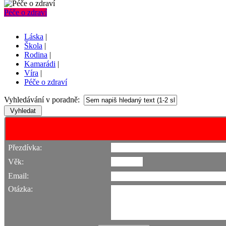
Péče o zdraví
Láska
|
Škola
|
Rodina
|
Kamarádi
|
Víra
|
Péče o zdraví
Vyhledávání v poradně:
Přezdívka:
Věk:
Email:
Otázka: