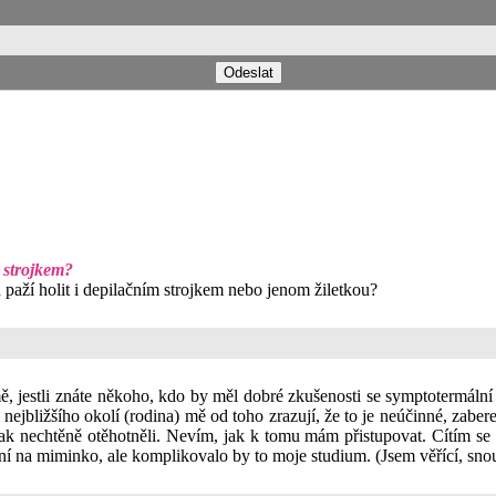
m strojkem?
 paží holit i depilačním strojkem nebo jenom žiletkou?
 jestli znáte někoho, kdo by měl dobré zkušenosti se symptotermální m
z nejbližšího okolí (rodina) mě od toho zrazují, že to je neúčinné, zabe
 tak nechtěně otěhotněli. Nevím, jak k tomu mám přistupovat. Cítím 
ení na miminko, ale komplikovalo by to moje studium. (Jsem věřící, sn