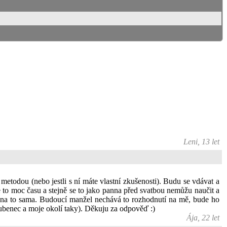
Leni, 13 let
etodou (nebo jestli s ní máte vlastní zkušenosti). Budu se vdávat a
re to moc času a stejně se to jako panna před svatbou nemůžu naučit a
se na to sama. Budoucí manžel nechává to rozhodnutí na mě, bude ho
oubenec a moje okolí taky). Děkuju za odpověď :)
Ája, 22 let