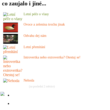
co zaujalo i jiné...
Letní péče o vlasy
Ovoce a zelenina trochu jinak
Odvahu dej nám
Letní přemítání
Introvertka nebo extrovertka? Otestuj se!
Nehoda
(za poslední 2 měsíce)