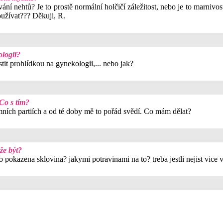
vání nehtů? Je to prostě normální holčičí záležitost, nebo je to marniv
oužívat??? Děkuji, R.
ologii?
stit prohlídkou na gynekologii,... nebo jak?
 Co s tím?
mních partiích a od té doby mě to pořád svědí. Co mám dělat?
že být?
pokazena sklovina? jakymi potravinami na to? treba jestli nejist vice 