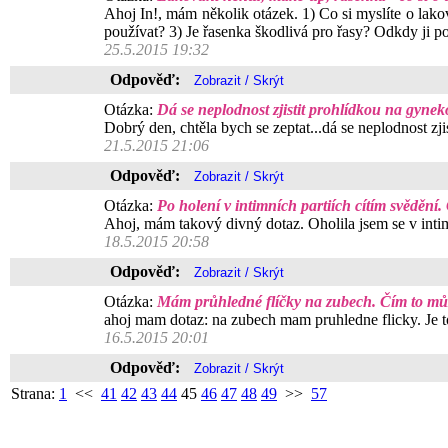
Ahoj In!, mám několik otázek. 1) Co si myslíte o lako
používat? 3) Je řasenka škodlivá pro řasy? Odkdy ji p
25.5.2015 19:32
Odpověď:
Otázka:
Dá se neplodnost zjistit prohlídkou na gynek
Dobrý den, chtěla bych se zeptat...dá se neplodnost zji
21.5.2015 21:06
Odpověď:
Otázka:
Po holení v intimních partiích cítím svědění.
Ahoj, mám takový divný dotaz. Oholila jsem se v inti
18.5.2015 20:58
Odpověď:
Otázka:
Mám průhledné flíčky na zubech. Čím to mů
ahoj mam dotaz: na zubech mam pruhledne flicky. Je to 
16.5.2015 20:01
Odpověď:
Strana:
1
<<
41
42
43
44
45
46
47
48
49
>>
57