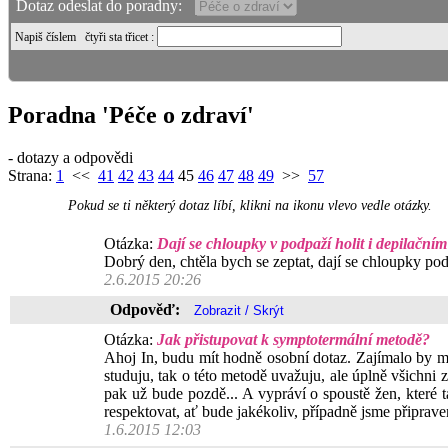
Dotaz odeslat do poradny:
Napiš číslem
čtyři sta třicet
:
Poradna 'Péče o zdraví'
- dotazy a odpovědi
Strana:
1
<<
41
42
43
44
45
46
47
48
49
>>
57
Pokud se ti některý dotaz líbí, klikni na ikonu vlevo vedle otázky.
Otázka:
Dají se chloupky v podpaží holit i depilační
Dobrý den, chtěla bych se zeptat, dají se chloupky pod
2.6.2015 20:26
Odpověď:
Otázka:
Jak přistupovat k symptotermální metodě?
Ahoj In, budu mít hodně osobní dotaz. Zajímalo by mě,
studuju, tak o této metodě uvažuju, ale úplně všichni 
pak už bude pozdě... A vypráví o spoustě žen, které
respektovat, ať bude jakékoliv, případně jsme připrav
1.6.2015 12:03