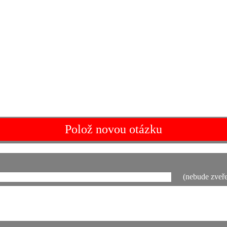
Polož novou otázku
(nebude zveře