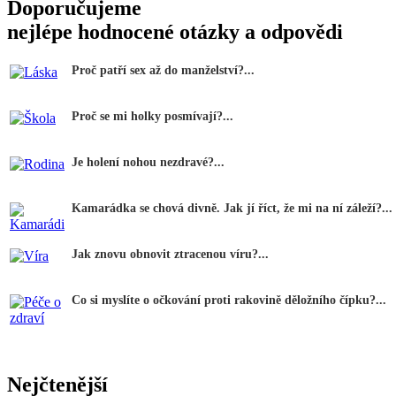
Doporučujeme
nejlépe hodnocené otázky a odpovědi
Proč patří sex až do manželství?...
Proč se mi holky posmívají?...
Je holení nohou nezdravé?...
Kamarádka se chová divně. Jak jí říct, že mi na ní záleží?...
Jak znovu obnovit ztracenou víru?...
Co si myslíte o očkování proti rakovině děložního čípku?...
Nejčtenější