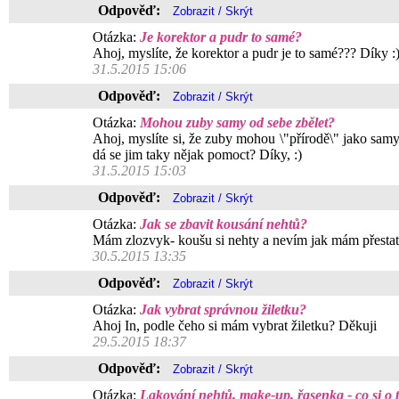
Odpověď:
Otázka:
Je korektor a pudr to samé?
Ahoj, myslíte, že korektor a pudr je to samé??? Díky :
31.5.2015 15:06
Odpověď:
Otázka:
Mohou zuby samy od sebe zbělet?
Ahoj, myslíte si, že zuby mohou \"přírodě\" jako sam
dá se jim taky nějak pomoct? Díky, :)
31.5.2015 15:03
Odpověď:
Otázka:
Jak se zbavit kousání nehtů?
Mám zlozvyk- koušu si nehty a nevím jak mám přestat
30.5.2015 13:35
Odpověď:
Otázka:
Jak vybrat správnou žiletku?
Ahoj In, podle čeho si mám vybrat žiletku? Děkuji
29.5.2015 18:37
Odpověď:
Otázka:
Lakování nehtů, make-up, řasenka - co si o 