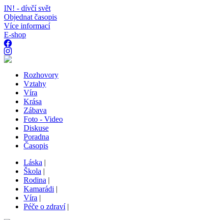
IN! - dívčí svět
Objednat časopis
Více informací
E-shop
Rozhovory
Vztahy
Víra
Krása
Zábava
Foto - Video
Diskuse
Poradna
Časopis
Láska
|
Škola
|
Rodina
|
Kamarádi
|
Víra
|
Péče o zdraví
|