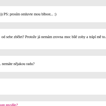
))) PS: prosím omluvte mou blbost... :)
y od sebe zbělet? Protože já nemám zrovna moc bílé zoby a trápí mě t
. nemáte nějakou radu?
tom myslíte?