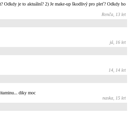
ost? Odkdy je to aktuální? 2) Je make-up škodlivý pro pleť? Odkdy ho
Renča, 13 let
já, 16 let
14, 14 let
vitaminu... diky moc
naska, 15 let