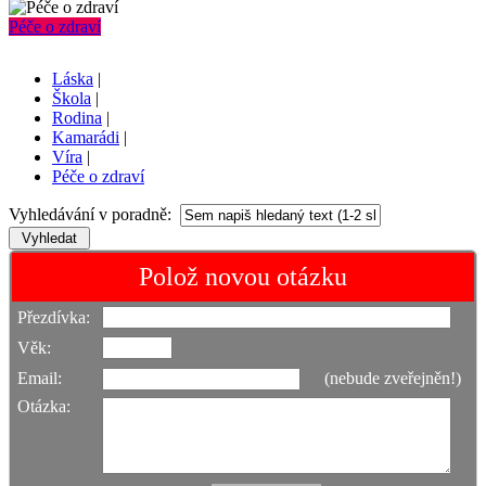
Péče o zdraví
Láska
|
Škola
|
Rodina
|
Kamarádi
|
Víra
|
Péče o zdraví
Vyhledávání v poradně:
Polož novou otázku
Přezdívka:
Věk:
Email:
(nebude zveřejněn!)
Otázka: