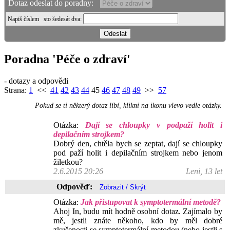
Dotaz odeslat do poradny:
Napiš číslem
sto šedesát dva
:
Poradna 'Péče o zdraví'
- dotazy a odpovědi
Strana:
1
<<
41
42
43
44
45
46
47
48
49
>>
57
Pokud se ti některý dotaz líbí, klikni na ikonu vlevo vedle otázky.
Otázka:
Dají se chloupky v podpaží holit i
depilačním strojkem?
Dobrý den, chtěla bych se zeptat, dají se chloupky
pod paží holit i depilačním strojkem nebo jenom
žiletkou?
2.6.2015 20:26
Leni, 13 let
Odpověď:
Otázka:
Jak přistupovat k symptotermální metodě?
Ahoj In, budu mít hodně osobní dotaz. Zajímalo by
mě, jestli znáte někoho, kdo by měl dobré
zkušenosti se symptotermální metodou (nebo jestli s