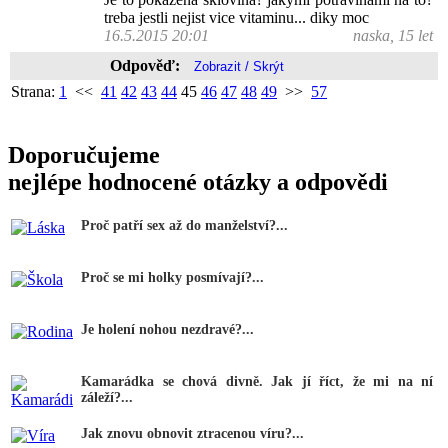
treba jestli nejist vice vitaminu... diky moc
16.5.2015 20:01
naska, 15 let
Odpověď:
Strana:
1
<<
41
42
43
44
45
46
47
48
49
>>
57
Doporučujeme
nejlépe hodnocené otázky a odpovědi
Proč patří sex až do manželství?...
Proč se mi holky posmívají?...
Je holení nohou nezdravé?...
Kamarádka se chová divně. Jak jí říct, že mi na ní
záleží?...
Jak znovu obnovit ztracenou víru?...