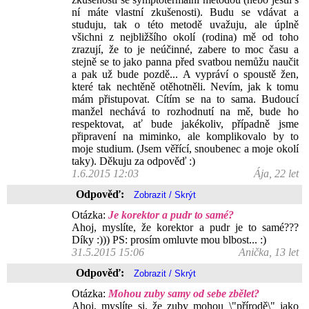
ní máte vlastní zkušenosti). Budu se vdávat a
studuju, tak o této metodě uvažuju, ale úplně
všichni z nejbližšího okolí (rodina) mě od toho
zrazují, že to je neúčinné, zabere to moc času a
stejně se to jako panna před svatbou nemůžu naučit
a pak už bude pozdě... A vypráví o spoustě žen,
které tak nechtěně otěhotněli. Nevím, jak k tomu
mám přistupovat. Cítím se na to sama. Budoucí
manžel nechává to rozhodnutí na mě, bude ho
respektovat, ať bude jakékoliv, případně jsme
připravení na miminko, ale komplikovalo by to
moje studium. (Jsem věřící, snoubenec a moje okolí
taky). Děkuju za odpověď :)
1.6.2015 12:03
Ája, 22 let
Odpověď:
Otázka:
Je korektor a pudr to samé?
Ahoj, myslíte, že korektor a pudr je to samé???
Díky :))) PS: prosím omluvte mou blbost... :)
31.5.2015 15:06
Anička, 13 let
Odpověď:
Otázka:
Mohou zuby samy od sebe zbělet?
Ahoj, myslíte si, že zuby mohou \"přírodě\" jako