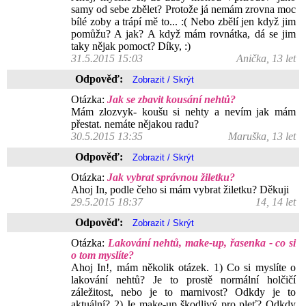
samy od sebe zbělet? Protože já nemám zrovna moc
bílé zoby a trápí mě to... :( Nebo zbělí jen když jim
pomůžu? A jak? A když mám rovnátka, dá se jim
taky nějak pomoct? Díky, :)
31.5.2015 15:03
Anička, 13 let
Odpověď:
Otázka:
Jak se zbavit kousání nehtů?
Mám zlozvyk- koušu si nehty a nevím jak mám
přestat. nemáte nějakou radu?
30.5.2015 13:35
Maruška, 13 let
Odpověď:
Otázka:
Jak vybrat správnou žiletku?
Ahoj In, podle čeho si mám vybrat žiletku? Děkuji
29.5.2015 18:37
14, 14 let
Odpověď:
Otázka:
Lakování nehtů, make-up, řasenka - co si
o tom myslíte?
Ahoj In!, mám několik otázek. 1) Co si myslíte o
lakování nehtů? Je to prostě normální holčičí
záležitost, nebo je to marnivost? Odkdy je to
aktuální? 2) Je make-up škodlivý pro pleť? Odkdy