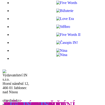
Vydavatelství IN
s.r.o.
Horní náměstí 12,
466 01 Jablonec
nad Nisou
objednávky:
KNIHY
MAGNETKY
SLUNCE
JSEM
DROBNOSTI
SPECIÁL
SLUNCE
KNIHOMOLKA
PLACKY STŘEDNÍ
PLACKY VELKÉ
NÁSLEDUJ MĚ
FIVE WORDS
BIŽUTERIE
LOVE ERA
STŘÍBRO
FIVE WORDS II
ČASOPIS
N
MAR
IN
A
IN
A
IN
!
tel.: 480 023 408-