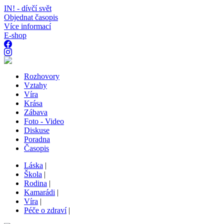
IN! - dívčí svět
Objednat časopis
Více informací
E-shop
Rozhovory
Vztahy
Víra
Krása
Zábava
Foto - Video
Diskuse
Poradna
Časopis
Láska
|
Škola
|
Rodina
|
Kamarádi
|
Víra
|
Péče o zdraví
|