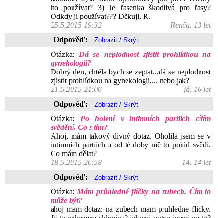
ho používat? 3) Je řasenka škodlivá pro řasy?
Odkdy ji používat??? Děkuji, R.
25.5.2015 19:32
Renča, 13 let
Odpověď:
Otázka:
Dá se neplodnost zjistit prohlídkou na
gynekologii?
Dobrý den, chtěla bych se zeptat...dá se neplodnost
zjistit prohlídkou na gynekologii,... nebo jak?
21.5.2015 21:06
já, 16 let
Odpověď:
Otázka:
Po holení v intimních partiích cítím
svědění. Co s tím?
Ahoj, mám takový divný dotaz. Oholila jsem se v
intimních partiích a od té doby mě to pořád svědí.
Co mám dělat?
18.5.2015 20:58
14, 14 let
Odpověď:
Otázka:
Mám průhledné flíčky na zubech. Čím to
může být?
ahoj mam dotaz: na zubech mam pruhledne flicky.
Je to pokazena sklovina? jakymi potravinami na to?