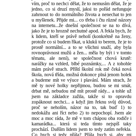
vím, proč to nechci dělat, že to nemusím dělat, že je
jedno, co si druzí myslí, jaksi to pořád nefunguje
zahrnout to do normálního života a nenechat to jen
u myšlenek. Přijde mi... co třeba i čtu různé názory
na internetu...že dnešní společnost se na to dívá,
jako že je to hrozně nechutné apod. A řekla bych, že
k lidem, kteří se právě neholí (konkrétně na ženy,
protože co si budem říkat, u kluků to berem, že je to
prostě normální... a to se všichni snaží, aby byla
rovnoprávnost mužů a žen... měla by být i v tomto
tématu, ale není), se společnost chová krutě:
narážky na vzhled, blbé poznámky,... A z tohohle
mám právě strach. Příští školní rok mě čeká nová
škola, nová třída, možná dokonce plná jenom holek
a budeme mít ve výuce i plavání. Mám strach, že
mě ty nové holky nepřijmou, budou se mi smát,
drbat mě, nebudou mě mít prostě rády... a tohle už
jsem na základce zažila, takže si to opravdu
zopáknout nechci... a když jim řeknu svůj důvod,
proč se neholím, názor na to, tak buď 1) to
nedokážu ani říct nebo 2) to nepochopí. Jsem ale
moc a moc ráda, že mě v tom chápou oba rodiče i
kamarádka... která si teda tímto nejspíš taky
prochází. Dalším lidem jsem to tedy zatím neřekla.
Co bych si tedy přála? Přála bych si, aby mi