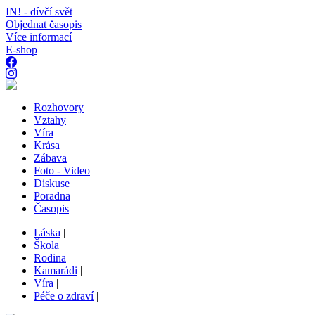
IN! - dívčí svět
Objednat časopis
Více informací
E-shop
Rozhovory
Vztahy
Víra
Krása
Zábava
Foto - Video
Diskuse
Poradna
Časopis
Láska
|
Škola
|
Rodina
|
Kamarádi
|
Víra
|
Péče o zdraví
|