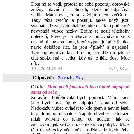
Dost mi to vadí, protože na sobě pozoruji obrovské
změny, hlavně na stehnech, které mi odjakživa
vadila. Mám pocit, že se každým dnem zvětšují...
Taky ráda cvičím a posiluji, takže když jsou
svalnaté ale zároveň obalené tukem, tak to podle mě
nevypadá vůbec hezky. Bojím se nosit jakékoliv
oblečení, které je přiléhavé a porovnávání se s
ostatními kamarádkami, které vypadají úplně jinak a
navic dokážou říct, že jsou \"plné\" a najezené.
Jsem opravdu zoufalá. Prosím, poraďte mi, jak se
cítit spokojená a vedet, kdy už je jídla dost. Moc
díky
10.5.2024 19:31
Elle, 13 let
Odpověď:
Otázka:
Mám pocit jako bych byla úplně odpojená
sama od sebe.
Zdravím! Potřebovala bych pomoct. Mám pocit
jako bych byla úplně odpojená sama od sebe.
Nedokážu vůbec ovládat to kdo jsem a nevím jestli
to je dobře nebo špatně. Například vůbec nedokážu
nijak ovlivnit co řeknu, co udělám, jak se
zachovám, jak se tvářím, co dělám za pohyby. Moje
tělo to vždycky něco nějak udělá aniž bych třeba