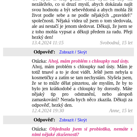
nezáleželo, co si druzí myslí, abych dokázala najít
svou hodnotu a být sebevědomá a abych mohla žít
život podle sebe a ne podle nějakých ,,pravidel\"
společnosti. Nějaká videa už jsem o tom sledovala,
ale asi nestačí je jenom sledovat. Děkuji, že jsem se
z toho mohla vypsat a děkuji předem za radu. Přeji
hezký den!
13.4.2024 11:15
Svobodná, 15 let
Odpověď:
Otázka:
Ahoj, mám problém s chloupky nad ústy.
Ahoj, mám problém s chloupky nad ústy. Mám je
totiž tmavé a to je dost vidět. Ještě jsem nebyla u
kosmetičky a zatím se tam nechystám. Slyšela jsem,
že se to může dělat pinzetou, ale myslím, že by to
bylo jen krátkodobé a chloupky by dorostly. Máte
nějaký tip pro odstranění, nebo alespoň
zamaskování? Nerada bych něco zkazila. Děkuji za
odpověď, hezký den.
12.4.2024 19:30
Anne, 15 let
Odpověď:
Otázka:
Objednala jsem si probiotika, nemáte s
nimi nějaké zkušenosti?