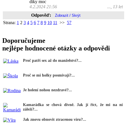
díky moc
4.2.2024 21:56
..., 13 let
Odpověď:
Strana:
1
2
3
4
5
6
7
8
9
10
11
>>
57
Doporučujeme
nejlépe hodnocené otázky a odpovědi
Proč patří sex až do manželství?...
Proč se mi holky posmívají?...
Je holení nohou nezdravé?...
Kamarádka se chová divně. Jak jí říct, že mi na ní
záleží?...
Jak znovu obnovit ztracenou víru?...