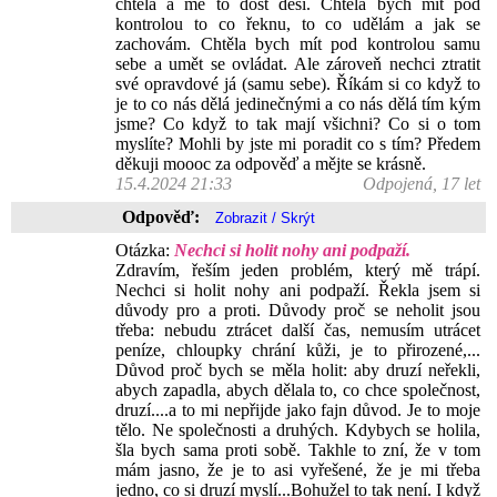
chtěla a mě to dost děsí. Chtěla bych mít pod
kontrolou to co řeknu, to co udělám a jak se
zachovám. Chtěla bych mít pod kontrolou samu
sebe a umět se ovládat. Ale zároveň nechci ztratit
své opravdové já (samu sebe). Říkám si co když to
je to co nás dělá jedinečnými a co nás dělá tím kým
jsme? Co když to tak mají všichni? Co si o tom
myslíte? Mohli by jste mi poradit co s tím? Předem
děkuji moooc za odpověď a mějte se krásně.
15.4.2024 21:33
Odpojená, 17 let
Odpověď:
Otázka:
Nechci si holit nohy ani podpaží.
Zdravím, řeším jeden problém, který mě trápí.
Nechci si holit nohy ani podpaží. Řekla jsem si
důvody pro a proti. Důvody proč se neholit jsou
třeba: nebudu ztrácet další čas, nemusím utrácet
peníze, chloupky chrání kůži, je to přirozené,...
Důvod proč bych se měla holit: aby druzí neřekli,
abych zapadla, abych dělala to, co chce společnost,
druzí....a to mi nepřijde jako fajn důvod. Je to moje
tělo. Ne společnosti a druhých. Kdybych se holila,
šla bych sama proti sobě. Takhle to zní, že v tom
mám jasno, že je to asi vyřešené, že je mi třeba
jedno, co si druzí myslí...Bohužel to tak není. I když