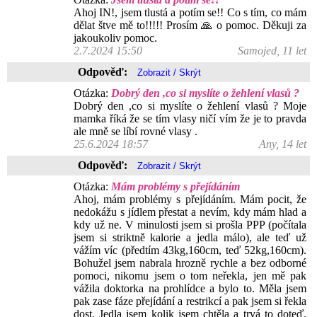
Ahoj IN!, jsem tlustá a potím se!! Co s tím, co mám
dělat štve mě to!!!!! Prosím 🙏 o pomoc. Děkuji za
jakoukoliv pomoc.
2.7.2024 15:50
Samojed, 11 let
Odpověď:
Otázka:
Dobrý den ,co si myslíte o žehlení vlasů ?
Dobrý den ,co si myslíte o žehlení vlasů ? Moje
mamka říká že se tím vlasy ničí vím že je to pravda
ale mně se líbí rovné vlasy .
25.6.2024 18:57
Any, 14 let
Odpověď:
Otázka:
Mám problémy s přejídáním
Ahoj, mám problémy s přejídáním. Mám pocit, že
nedokážu s jídlem přestat a nevím, kdy mám hlad a
kdy už ne. V minulosti jsem si prošla PPP (počítala
jsem si striktně kalorie a jedla málo), ale teď už
vážím víc (předtím 43kg,160cm, teď 52kg,160cm).
Bohužel jsem nabrala hrozně rychle a bez odborné
pomoci, nikomu jsem o tom neřekla, jen mě pak
vážila doktorka na prohlídce a bylo to. Měla jsem
pak zase fáze přejídání a restrikcí a pak jsem si řekla
dost. Jedla jsem kolik jsem chtěla a trvá to doteď.