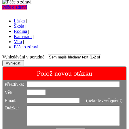
Péče o zdraví
Láska
|
Škola
|
Rodina
|
Kamarádi
|
Víra
|
Péče o zdraví
Vyhledávání v poradně:
Polož novou otázku
Přezdívka:
Věk:
Email:
(nebude zveřejněn!)
Otázka: