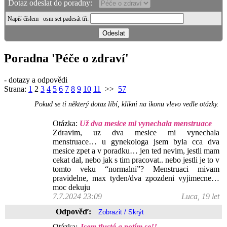
Dotaz odeslat do poradny:
Napiš číslem
osm set padesát tři
:
Poradna 'Péče o zdraví'
- dotazy a odpovědi
Strana:
1
2
3
4
5
6
7
8
9
10
11
>>
57
Pokud se ti některý dotaz líbí, klikni na ikonu vlevo vedle otázky.
Otázka:
Už dva mesice mi vynechala menstruace
Zdravim, uz dva mesice mi vynechala
menstruace… u gynekologa jsem byla cca dva
mesice zpet a v poradku… jen ted nevim, jestli mam
cekat dal, nebo jak s tim pracovat.. nebo jestli je to v
tomto veku “normalni”? Menstruaci mivam
pravidelne, max tyden/dva zpozdeni vyjimecne…
moc dekuju
7.7.2024 23:09
Luca, 19 let
Odpověď:
Otázka:
Jsem tlustá a potím se!!