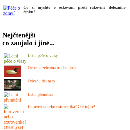
Co si myslíte o očkování proti rakovině děložního
čípku?...
Nejčtenější
co zaujalo i jiné...
Letní péče o vlasy
Ovoce a zelenina trochu jinak
Odvahu dej nám
Letní přemítání
Introvertka nebo extrovertka? Otestuj se!