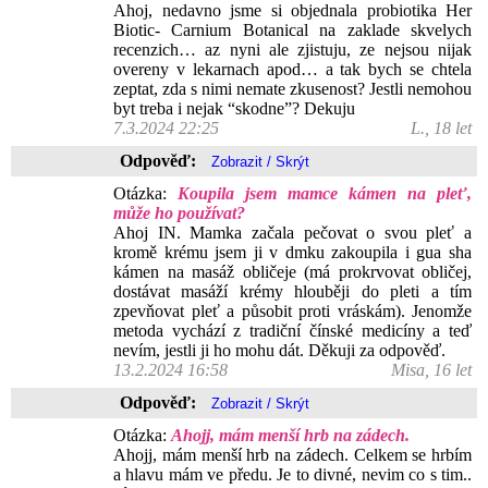
Ahoj, nedavno jsme si objednala probiotika Her
Biotic- Carnium Botanical na zaklade skvelych
recenzich… az nyni ale zjistuju, ze nejsou nijak
overeny v lekarnach apod… a tak bych se chtela
zeptat, zda s nimi nemate zkusenost? Jestli nemohou
byt treba i nejak “skodne”? Dekuju
7.3.2024 22:25
L., 18 let
Odpověď:
Otázka:
Koupila jsem mamce kámen na pleť,
může ho používat?
Ahoj IN. Mamka začala pečovat o svou pleť a
kromě krému jsem ji v dmku zakoupila i gua sha
kámen na masáž obličeje (má prokrvovat obličej,
dostávat masáží krémy hlouběji do pleti a tím
zpevňovat pleť a působit proti vráskám). Jenomže
metoda vychází z tradiční čínské medicíny a teď
nevím, jestli ji ho mohu dát. Děkuji za odpověď.
13.2.2024 16:58
Misa, 16 let
Odpověď:
Otázka:
Ahojj, mám menší hrb na zádech.
Ahojj, mám menší hrb na zádech. Celkem se hrbím
a hlavu mám ve předu. Je to divné, nevim co s tim..