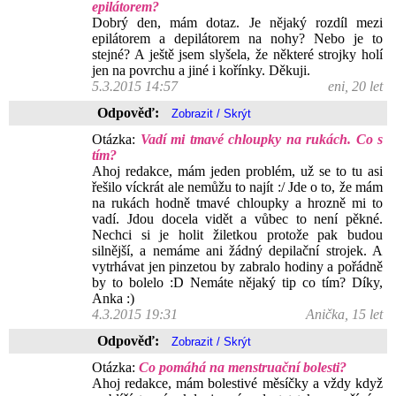
epilátorem?
Dobrý den, mám dotaz. Je nějaký rozdíl mezi
epilátorem a depilátorem na nohy? Nebo je to
stejné? A ještě jsem slyšela, že některé strojky holí
jen na povrchu a jiné i kořínky. Děkuji.
5.3.2015 14:57
eni, 20 let
Odpověď:
Otázka:
Vadí mi tmavé chloupky na rukách. Co s
tím?
Ahoj redakce, mám jeden problém, už se to tu asi
řešilo víckrát ale nemůžu to najít :/ Jde o to, že mám
na rukách hodně tmavé chloupky a hrozně mi to
vadí. Jdou docela vidět a vůbec to není pěkné.
Nechci si je holit žiletkou protože pak budou
silnější, a nemáme ani žádný depilační strojek. A
vytrhávat jen pinzetou by zabralo hodiny a pořádně
by to bolelo :D Nemáte nějaký tip co tím? Díky,
Anka :)
4.3.2015 19:31
Anička, 15 let
Odpověď:
Otázka:
Co pomáhá na menstruační bolesti?
Ahoj redakce, mám bolestivé měsíčky a vždy když