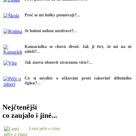
Proč se mi holky posmívají?...
Je holení nohou nezdravé?...
Kamarádka se chová divně. Jak jí říct, že mi na ní
záleží?...
Jak znovu obnovit ztracenou víru?...
Co si myslíte o očkování proti rakovině děložního
čípku?...
Nejčtenější
co zaujalo i jiné...
Letní péče o vlasy