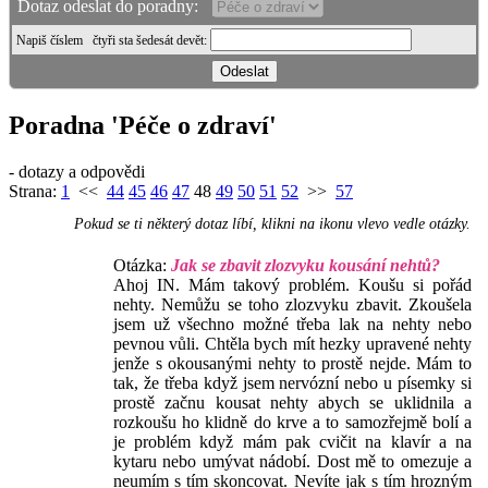
Dotaz odeslat do poradny:
Napiš číslem
čtyři sta šedesát devět
:
Poradna 'Péče o zdraví'
- dotazy a odpovědi
Strana:
1
<<
44
45
46
47
48
49
50
51
52
>>
57
Pokud se ti některý dotaz líbí, klikni na ikonu vlevo vedle otázky.
Otázka:
Jak se zbavit zlozvyku kousání nehtů?
Ahoj IN. Mám takový problém. Koušu si pořád
nehty. Nemůžu se toho zlozvyku zbavit. Zkoušela
jsem už všechno možné třeba lak na nehty nebo
pevnou vůli. Chtěla bych mít hezky upravené nehty
jenže s okousanými nehty to prostě nejde. Mám to
tak, že třeba když jsem nervózní nebo u písemky si
prostě začnu kousat nehty abych se uklidnila a
rozkoušu ho klidně do krve a to samozřejmě bolí a
je problém když mám pak cvičit na klavír a na
kytaru nebo umývat nádobí. Dost mě to omezuje a
neumím s tím skoncovat. Nevíte jak s tím hrozným