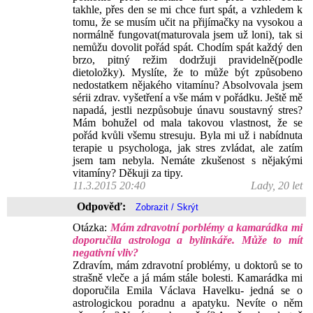
takhle, přes den se mi chce furt spát, a vzhledem k
tomu, že se musím učit na přijímačky na vysokou a
normálně fungovat(maturovala jsem už loni), tak si
nemůžu dovolit pořád spát. Chodím spát každý den
brzo, pitný režim dodržuji pravidelně(podle
dietoložky). Myslíte, že to může být způsobeno
nedostatkem nějakého vitamínu? Absolvovala jsem
sérii zdrav. vyšetření a vše mám v pořádku. Ještě mě
napadá, jestli nezpůsobuje únavu soustavný stres?
Mám bohužel od mala takovou vlastnost, že se
pořád kvůli všemu stresuju. Byla mi už i nabídnuta
terapie u psychologa, jak stres zvládat, ale zatím
jsem tam nebyla. Nemáte zkušenost s nějakými
vitamíny? Děkuji za tipy.
11.3.2015 20:40
Lady, 20 let
Odpověď:
Otázka:
Mám zdravotní porblémy a kamarádka mi
doporučila astrologa a bylinkáře. Může to mít
negativní vliv?
Zdravím, mám zdravotní problémy, u doktorů se to
strašně vleče a já mám stále bolesti. Kamarádka mi
doporučila Emila Václava Havelku- jedná se o
astrologickou poradnu a apatyku. Nevíte o něm