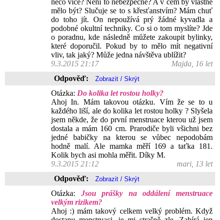
něco více? Není to nebezpečné? A v čem by vlastně
mělo být? Slučuje se to s křesťanstvím? Mám chuť
do toho jít. On nepoužívá prý žádné kyvadla a
podobné okultní techniky. Co si o tom myslíte? Jde
o poradnu, kde následně můžete zakoupit bylinky,
které doporučil. Pokud by to mělo mít negativní
vliv, tak jaký? Může jedna návštěva ublížit?
9.3.2015 21:17
Majda, 16 let
Odpověď:
Otázka:
Do kolika let rostou holky?
Ahoj In. Mám takovou otázku. Vím že se to u
každého liší, ale do kolika let rostou holky ? Slyšela
jsem někde, že do první menstruace kterou už jsem
dostala a mám 160 cm. Prarodiče byli všichni bez
jedné babičky na kterou se vůbec nepodobám
hodně malí. Ale mamka měří 169 a taťka 181.
Kolik bych asi mohla měřit. Díky M.
9.3.2015 21:12
mari, 13 let
Odpověď:
Otázka:
Jsou prášky na oddálení menstruace
velkým rizikem?
Ahoj :) mám takový celkem velký problém. Když
dostanu menstruaci, je mi strašně zle. Zabírá jen