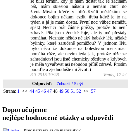
se blíží termín, kdy je mám dostat tak se začínám
bát, mám skleslou náladu a nemám chuť do
života.Mívám křeče v břiše.Kvůli měsíčkům se
dokonce bojím někam jezdit, třeba když je to na
týden a já je mám dostat. První noc vůbec nemůžu
spát:( Nechci brát žádné prášky, protože to není
zdravé. Pila jsem ženské čaje, ale ty mě přestaly
pomáhat. Neznáte někdo nějaký babský lék, nějaké
bylinky, které zaručeně pomůžou? V jednom INu
bylo něco že dokonce na bolestivou menstruaci
pomáhá růže, ale nevím teda jak, protože růže ze
zahradnictví jsou jistě chemicky ošetřeny a kdybych
je měla vyvařovat asi nebudou příliš zdravé. Prosím
poraďte a zjednodušte mi život :)
3.3.2015 19:28
Vendy, 17 let
Odpověď:
Strana:
1
<<
44
45
46
47
48
49
50
51
52
>>
57
Doporučujeme
nejlépe hodnocené otázky a odpovědi
Proč patří sex až do manželství?...