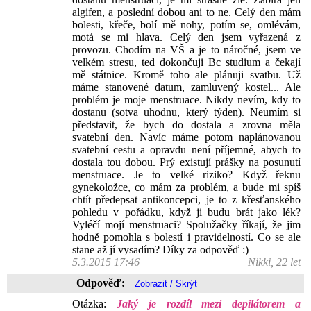
algifen, a poslední dobou ani to ne. Celý den mám
bolesti, křeče, bolí mě nohy, potím se, omlévám,
motá se mi hlava. Celý den jsem vyřazená z
provozu. Chodím na VŠ a je to náročné, jsem ve
velkém stresu, ted dokončuji Bc studium a čekají
mě státnice. Kromě toho ale plánuji svatbu. Už
máme stanovené datum, zamluvený kostel... Ale
problém je moje menstruace. Nikdy nevím, kdy to
dostanu (sotva uhodnu, který týden). Neumím si
představit, že bych do dostala a zrovna měla
svatební den. Navíc máme potom naplánovanou
svatební cestu a opravdu není příjemné, abych to
dostala tou dobou. Prý existují prášky na posunutí
menstruace. Je to velké riziko? Když řeknu
gynekoložce, co mám za problém, a bude mi spíš
chtít předepsat antikoncepci, je to z křesťanského
pohledu v pořádku, když ji budu brát jako lék?
Vyléčí mojí menstruaci? Spolužačky říkají, že jim
hodně pomohla s bolestí i pravidelností. Co se ale
stane až jí vysadím? Díky za odpověď :)
5.3.2015 17:46
Nikki, 22 let
Odpověď:
Otázka:
Jaký je rozdíl mezi depilátorem a