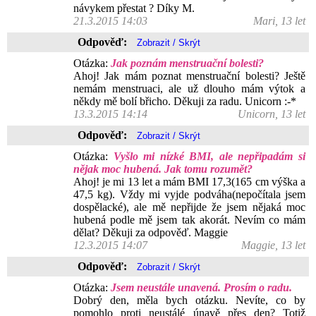
návykem přestat ? Díky M.
21.3.2015 14:03
Mari, 13 let
Odpověď:
Otázka:
Jak poznám menstruační bolesti?
Ahoj! Jak mám poznat menstruační bolesti? Ještě
nemám menstruaci, ale už dlouho mám výtok a
někdy mě bolí břicho. Děkuji za radu. Unicorn :-*
13.3.2015 14:14
Unicorn, 13 let
Odpověď:
Otázka:
Vyšlo mi nízké BMI, ale nepřipadám si
nějak moc hubená. Jak tomu rozumět?
Ahoj! je mi 13 let a mám BMI 17,3(165 cm výška a
47,5 kg). Vždy mi vyjde podváha(nepočítala jsem
dospělacké), ale mě nepřijde že jsem nějaká moc
hubená podle mě jsem tak akorát. Nevím co mám
dělat? Děkuji za odpověď. Maggie
12.3.2015 14:07
Maggie, 13 let
Odpověď:
Otázka:
Jsem neustále unavená. Prosím o radu.
Dobrý den, měla bych otázku. Nevíte, co by
pomohlo proti neustálé únavě přes den? Totiž