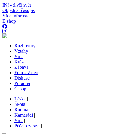
IN! - dívčí svět
Objednat časopis
Více informací
E-shop
Rozhovory
Vztahy
Víra
Krása
Zábava
Foto - Video
Diskuse
Poradna
Časopis
Láska
|
Škola
|
Rodina
|
Kamarádi
|
Víra
|
Péče o zdraví
|