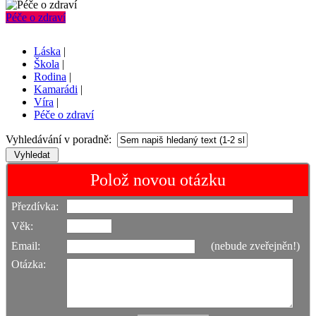
Péče o zdraví
Láska
|
Škola
|
Rodina
|
Kamarádi
|
Víra
|
Péče o zdraví
Vyhledávání v poradně:
Polož novou otázku
Přezdívka:
Věk:
Email:
(nebude zveřejněn!)
Otázka: