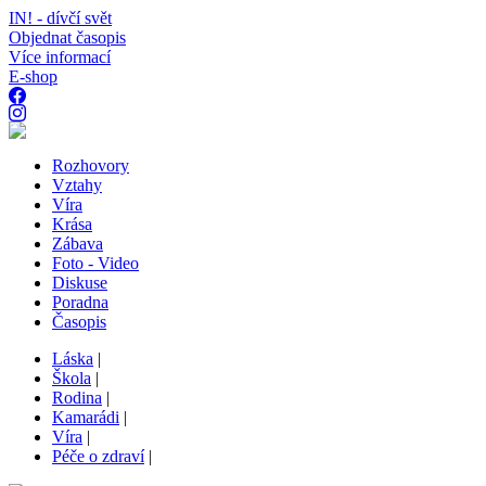
IN! - dívčí svět
Objednat časopis
Více informací
E-shop
Rozhovory
Vztahy
Víra
Krása
Zábava
Foto - Video
Diskuse
Poradna
Časopis
Láska
|
Škola
|
Rodina
|
Kamarádi
|
Víra
|
Péče o zdraví
|