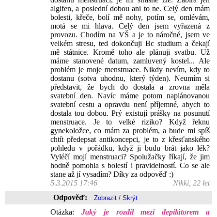
algifen, a poslední dobou ani to ne. Celý den mám
bolesti, křeče, bolí mě nohy, potím se, omlévám,
motá se mi hlava. Celý den jsem vyřazená z
provozu. Chodím na VŠ a je to náročné, jsem ve
velkém stresu, ted dokončuji Bc studium a čekají
mě státnice. Kromě toho ale plánuji svatbu. Už
máme stanovené datum, zamluvený kostel... Ale
problém je moje menstruace. Nikdy nevím, kdy to
dostanu (sotva uhodnu, který týden). Neumím si
představit, že bych do dostala a zrovna měla
svatební den. Navíc máme potom naplánovanou
svatební cestu a opravdu není příjemné, abych to
dostala tou dobou. Prý existují prášky na posunutí
menstruace. Je to velké riziko? Když řeknu
gynekoložce, co mám za problém, a bude mi spíš
chtít předepsat antikoncepci, je to z křesťanského
pohledu v pořádku, když ji budu brát jako lék?
Vyléčí mojí menstruaci? Spolužačky říkají, že jim
hodně pomohla s bolestí i pravidelností. Co se ale
stane až jí vysadím? Díky za odpověď :)
5.3.2015 17:46
Nikki, 22 let
Odpověď:
Otázka:
Jaký je rozdíl mezi depilátorem a