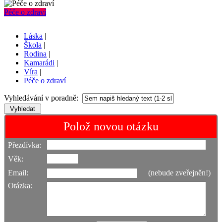
Péče o zdraví
Láska
|
Škola
|
Rodina
|
Kamarádi
|
Víra
|
Péče o zdraví
Vyhledávání v poradně:
Polož novou otázku
Přezdívka:
Věk:
Email:
(nebude zveřejněn!)
Otázka: