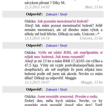
návykem přestat ? Díky M.
21.3.2015 14:03
Mari, 13 let
Odpověď:
Otázka:
Jak poznám menstruační bolesti?
Ahoj! Jak mám poznat menstruační bolesti? Ještě
nemám menstruaci, ale už dlouho mám výtok a
někdy mě bolí břicho. Děkuji za radu. Unicorn :-*
13.3.2015 14:14
Unicorn, 13 let
Odpověď:
Otázka:
Vyšlo mi nízké BMI, ale nepřipadám si
nějak moc hubená. Jak tomu rozumět?
Ahoj! je mi 13 let a mám BMI 17,3(165 cm výška a
47,5 kg). Vždy mi vyjde podváha(nepočítala jsem
dospělacké), ale mě nepřijde že jsem nějaká moc
hubená podle mě jsem tak akorát. Nevím co mám
dělat? Děkuji za odpověď. Maggie
12.3.2015 14:07
Maggie, 13 let
Odpověď:
Otázka:
Jsem neustále unavená. Prosím o radu.
Dobrý den, měla bych otázku. Nevíte, co by
pomohlo proti neustálé únavě přes den? Totiž