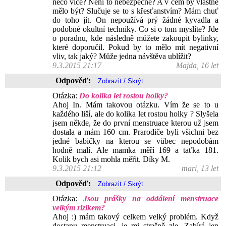
něco více? Není to nebezpečné? A v čem by vlastně
mělo být? Slučuje se to s křesťanstvím? Mám chuť
do toho jít. On nepoužívá prý žádné kyvadla a
podobné okultní techniky. Co si o tom myslíte? Jde
o poradnu, kde následně můžete zakoupit bylinky,
které doporučil. Pokud by to mělo mít negativní
vliv, tak jaký? Může jedna návštěva ublížit?
9.3.2015 21:17
Majda, 16 let
Odpověď:
Otázka:
Do kolika let rostou holky?
Ahoj In. Mám takovou otázku. Vím že se to u
každého liší, ale do kolika let rostou holky ? Slyšela
jsem někde, že do první menstruace kterou už jsem
dostala a mám 160 cm. Prarodiče byli všichni bez
jedné babičky na kterou se vůbec nepodobám
hodně malí. Ale mamka měří 169 a taťka 181.
Kolik bych asi mohla měřit. Díky M.
9.3.2015 21:12
mari, 13 let
Odpověď:
Otázka:
Jsou prášky na oddálení menstruace
velkým rizikem?
Ahoj :) mám takový celkem velký problém. Když
dostanu menstruaci, je mi strašně zle. Zabírá jen