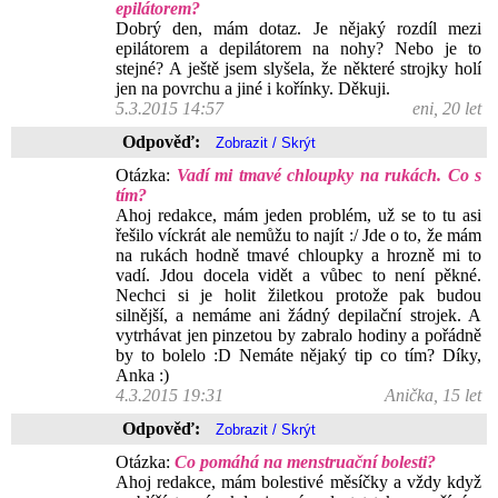
epilátorem?
Dobrý den, mám dotaz. Je nějaký rozdíl mezi
epilátorem a depilátorem na nohy? Nebo je to
stejné? A ještě jsem slyšela, že některé strojky holí
jen na povrchu a jiné i kořínky. Děkuji.
5.3.2015 14:57
eni, 20 let
Odpověď:
Otázka:
Vadí mi tmavé chloupky na rukách. Co s
tím?
Ahoj redakce, mám jeden problém, už se to tu asi
řešilo víckrát ale nemůžu to najít :/ Jde o to, že mám
na rukách hodně tmavé chloupky a hrozně mi to
vadí. Jdou docela vidět a vůbec to není pěkné.
Nechci si je holit žiletkou protože pak budou
silnější, a nemáme ani žádný depilační strojek. A
vytrhávat jen pinzetou by zabralo hodiny a pořádně
by to bolelo :D Nemáte nějaký tip co tím? Díky,
Anka :)
4.3.2015 19:31
Anička, 15 let
Odpověď:
Otázka:
Co pomáhá na menstruační bolesti?
Ahoj redakce, mám bolestivé měsíčky a vždy když