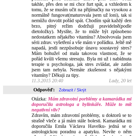
takhle, přes den se mi chce furt spát, a vzhledem k
tomu, že se musím učit na přijímačky na vysokou a
normálně fungovat(maturovala jsem už loni), tak si
nemůžu dovolit pořád spát. Chodím spát každý den
brzo, pitný režim dodržuji pravidelně(podle
dietoložky). Myslíte, že to může být způsobeno
nedostatkem nějakého vitamínu? Absolvovala jsem
sérii zdrav. vyšetření a vše mám v pořádku. Ještě mě
napadá, jestli nezpůsobuje únavu soustavný stres?
Mám bohužel od mala takovou vlastnost, že se
pořád kvůli všemu stresuju. Byla mi už i nabídnuta
terapie u psychologa, jak stres zvládat, ale zatím
jsem tam nebyla. Nemáte zkušenost s nějakými
vitamíny? Děkuji za tipy.
11.3.2015 20:40
Lady, 20 let
Odpověď:
Otázka:
Mám zdravotní porblémy a kamarádka mi
doporučila astrologa a bylinkáře. Může to mít
negativní vliv?
Zdravím, mám zdravotní problémy, u doktorů se to
strašně vleče a já mám stále bolesti. Kamarádka mi
doporučila Emila Václava Havelku- jedná se o
astrologickou poradnu a apatyku. Nevíte o něm