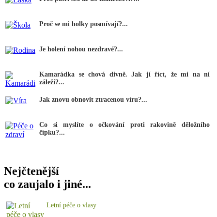
Proč se mi holky posmívají?...
Je holení nohou nezdravé?...
Kamarádka se chová divně. Jak jí říct, že mi na ní
záleží?...
Jak znovu obnovit ztracenou víru?...
Co si myslíte o očkování proti rakovině děložního
čípku?...
Nejčtenější
co zaujalo i jiné...
Letní péče o vlasy