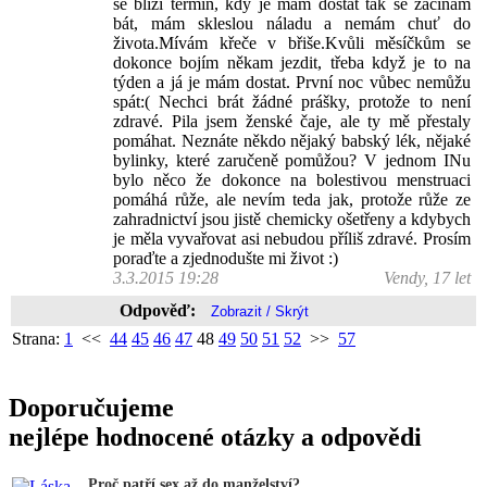
se blíží termín, kdy je mám dostat tak se začínám
bát, mám skleslou náladu a nemám chuť do
života.Mívám křeče v břiše.Kvůli měsíčkům se
dokonce bojím někam jezdit, třeba když je to na
týden a já je mám dostat. První noc vůbec nemůžu
spát:( Nechci brát žádné prášky, protože to není
zdravé. Pila jsem ženské čaje, ale ty mě přestaly
pomáhat. Neznáte někdo nějaký babský lék, nějaké
bylinky, které zaručeně pomůžou? V jednom INu
bylo něco že dokonce na bolestivou menstruaci
pomáhá růže, ale nevím teda jak, protože růže ze
zahradnictví jsou jistě chemicky ošetřeny a kdybych
je měla vyvařovat asi nebudou příliš zdravé. Prosím
poraďte a zjednodušte mi život :)
3.3.2015 19:28
Vendy, 17 let
Odpověď:
Strana:
1
<<
44
45
46
47
48
49
50
51
52
>>
57
Doporučujeme
nejlépe hodnocené otázky a odpovědi
Proč patří sex až do manželství?...