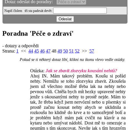
Dotaz odeslat do poradny:
Napiš číslem
tři sta padesát devět
:
Poradna 'Péče o zdraví'
- dotazy a odpovědi
Strana:
1
<<
44
45
46
47
48
49
50
51
52
>>
57
Pokud se ti některý dotaz líbí, klikni na ikonu vlevo vedle otázky.
Otázka:
Jak se zbavit zlozvyku kousání nehtů?
Ahoj IN. Mám takový problém. Koušu si pořád
nehty. Nemůžu se toho zlozvyku zbavit. Zkoušela
jsem už všechno možné třeba lak na nehty nebo
pevnou vůli. Chtěla bych mít hezky upravené nehty
jenže s okousanými nehty to prostě nejde. Mám to
tak, že třeba když jsem nervózní nebo u písemky si
prostě začnu kousat nehty abych se uklidnila a
rozkoušu ho klidně do krve a to samozřejmě bolí a
je problém když mám pak cvičit na klavír a na
kytaru nebo umývat nádobí. Dost mě to omezuje a
neumím s tím skoncovat. Nevíte jak s tím hrozným